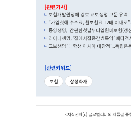
[관련기사]
보험개발원장에 강호 교보생명 고문 유력
"가입첫해 수수료, 월보험료 12배 이내로"
동양생명, ‘간편한첫날부터입원비보험(갱신
라이나생명, ‘집에서집중간병특약’ 배타적
교보생명 ‘대학생 아시아 대장정’...독립운
[관련키워드]
보험
삼성화재
<저작권자(c) 글로벌리더의 지름길 종합