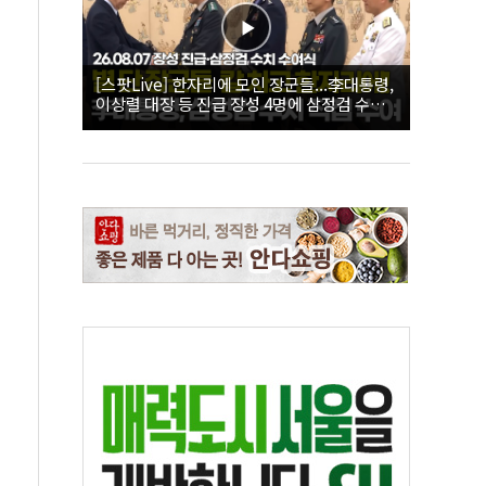
[스팟Live] 한자리에 모인 장군들...李대통령,
이상렬 대장 등 진급 장성 4명에 삼정검 수치
직접 수여｜26.08.07 장성 진급·삼정검 수치
수여식