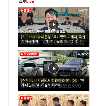
스팟
Live
[스팟Live] 李대통령 "국가폭력 피해자, 국가
가 치유해야…국가 책임 유효기간 없어"｜
26.08.07 국가폭력 피해자 위로 오찬
[스팟Live] 일상에서 장점이 더 돋보이는 '전
기 패밀리 SUV' 볼보 EX90