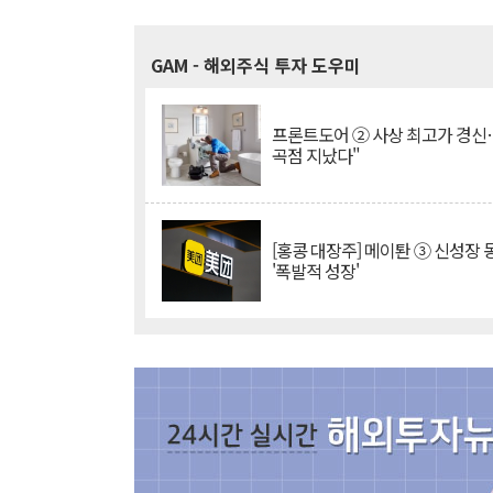
GAM
- 해외주식 투자 도우미
프론트도어 ② 사상 최고가 경신
곡점 지났다"
[홍콩 대장주] 메이퇀 ③ 신성장
'폭발적 성장'