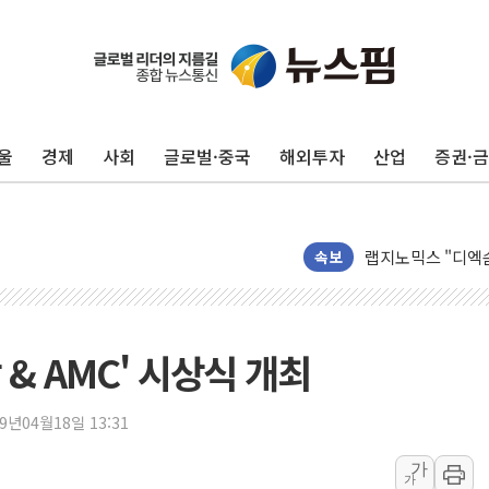
'변기 수리' 집주
워트, 상반기 영업
프롬바이오, 10일
울
경제
사회
글로벌·중국
해외투자
산업
증권·
NH농협생명, 농작
아바코, 2분기 매출
랩지노믹스 "디엑솜
보로노이, 폐암 치료
속보
푸본현대생명, 육군
교보생명, '교보K
벼랑 끝 선 '동전
& AMC' 시상식 개최
1순위보다 낮은 
컴투스 '제우스: 오
19년04월18일 13:31
네이버 클립, 시청
가
가
서울 재건축·재개발