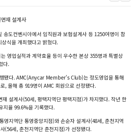
[인사] 공정거래
KDB생명 본입찰
원면재 설계사
반도체공학회 "R&
7일 송도컨벤시아에서 임직원과 보험설계사 등 1250여명이 참
카카오, 2026년 
' 시상식을 개최했다고 밝혔다.
현대카드, 박재범·
[르포] 육군, 20
는 영업실적과 계약효율 등이 우수한 본상 355명과 특별상
렸다.
. AMC(Anycar Member's Club)는 정도영업을 통해
 올해 총 919명이 AMC 회원으로 선정됐다.
면재 설계사(50세, 평택지역단 평택지점)가 차지했다. 작년 한
유지율 99.6%을 기록했다.
제통영지역단 통영중앙지점)와 손순자 설계사(48세, 춘천지역
사(56세, 춘천지역단 춘천지점)가 선정됐다.