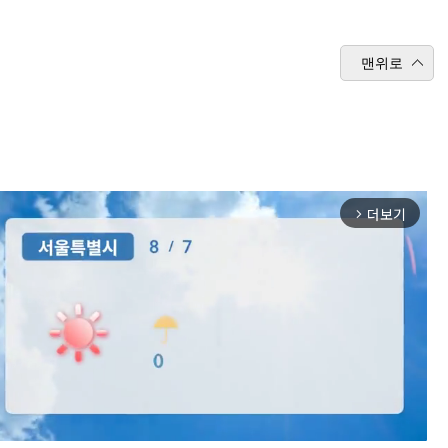
맨위로
더보기
arrow_forward_ios