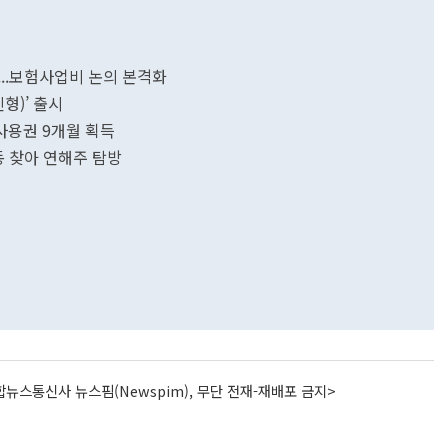
...보험사업비 논의 본격화
형)’ 출시
사용권 9개월 획득
동 찾아 연해주 탐방
뉴스통신사 뉴스핌(Newspim), 무단 전재-재배포 금지>