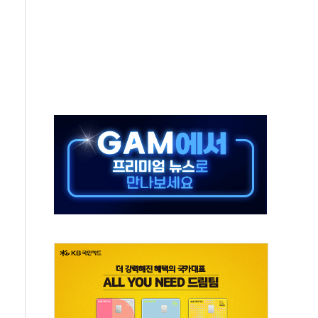
위원회
 3파전…한화·흥국·한투 참여
D직 주 52시간제 개선해야…기술격차 확대 막아야"
임금협약 타결…연봉 6.3% 인상
실리카겔 등 8~9월 공연 라인업 공개
31년까지 3개 보급단 '1등급 스마트 물류센터' 전환