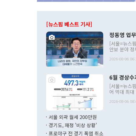
[뉴스핌 베스트 기사]
정동영 업무
[서울=뉴스핌
안보 분야 정
평화공존 발전
2026-08-06 06:
발언 중에는 
언한 것이 있
령은 공개적으
6월 경상수
주의적 희망에
관의 대북 정
[서울=뉴스핌
관 부처 장관
어 역대 최대
관의 무리한 
출 호조로 월
다. [정동영 통일부 장관이 지난달 23일 오후 서울 종로구 정부서울청사에
2026-08-06 08:
료=한국은행] 한국은행이 6일 발표한 '2026년 6월 국제수지(잠정)'에
서 취임 1주년 
면 지난 6월
부 장관 권한
1000만달러
서울 외곽 월세 200만원
발전 구상'을
이에 따라 올
적 갈등 해결
경기도, 재정 '비상 상황'
했다. 경상수
결과 혐오의 
9000만달러
프로야구 전 경기 폭염 취소
년간의 CVI