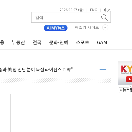
2026.08.07 (금)
ENG
中文
|
|
인에게 흉기 휘두른 30대 세입자…경찰, 현행범 체포
이익 30억원
패밀리 사이트
 거래 재개…"재무구조 개편"
금융
부동산
전국
문화·연예
스포츠
GAM
업 중 온열질환 보장…폭염기 신속 보상 강화
 120억원
과 美 암 진단 분야 독점 라이선스 계약"
제 'VRN11' 캐나다 IND 신청
 3군단과 군 장병 금융교육·전역 지원 협약
-맞춤건강보험' 6개월 배타적사용권 획득
주' 무더기 상폐 위기…관리종목 우려 지정예고 총 63개
특별공급 경쟁률… 실수요자 관심
만의 신' 26일 출시, 유저의 캐릭터가 AI로 플레이한다
 만으로 혜택 얻는 피드코인 이벤트 진행
 정상화시 5년 내 9만가구 순증...이주 대란도 제한적