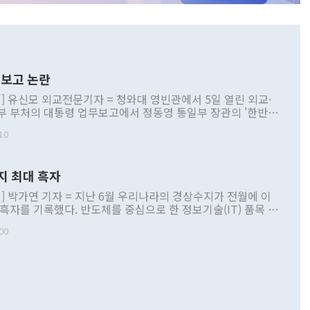
보고 논란
] 유신모 외교전문기자 = 청와대 영빈관에서 5일 열린 외교·
부 부처의 대통령 업무보고에서 정동영 통일부 장관의 '한반도
 구상'과 업무보고 발언이 논란을 빚고 있다. 이날 정 장관의
10
정부 내 조율을 거치지 않은 사안을 정책으로 추진하겠다고 공
는가 하면 사실 관계에 맞지 않은 설명도 있었다. 이재명 대통
로 신중을 기해 달라고 경고했고, 조현 외교부 장관은 '이상
지 최대 흑자
 근거한 비현실적 구상'이라는 비판을 내놨다. 그동안 정 장
책 관련 발언이 물의를 빚은 적은 여러 번 있지만 대통령과 유
] 박가연 기자 = 지난 6월 우리나라의 경상수지가 전월에 이
이 공개적으로 부정적 입장을 표명한 것은 이례적이다. 정 장
 흑자를 기록했다. 반도체를 중심으로 한 정보기술(IT) 품목 수
대북 접근법과 월권을 제어해야 한다는 목소리도 높아지고 있
간 상품수출이 처음으로 1000억달러를 넘어선 영향이다. [자
00
 따르
기자간담회를 하고 있다. [사진=통일부] 2026.07.23 ◆통일
 경상수지는 497억3000만달러 흑자로 집계됐다. 전월(386억
 넘어선 주장 정 장관은 이날 업무보고에서 '한반도 평화공존
)에 이어 두 달 연속 월간 기준 역대 최대 기록을 갈아치웠다.
 설명하면서 이재명 정부 2년차 핵심 과제로 상호 존중·평화
해 상반기 누적 경상수지 흑자는 1910억1000만달러를 기록
·핵 없는 한반도 등 3대 기본 방향을 제시했다. 정 장관은 "대
지 흑자를 견인한 것은 상품수지다. 6월 상품수지는 478억
언어는 멈춰야 한다"면서 주적 용어 대체를 주장했다. 지난 25
 흑자를 기록하며 전월에 이어 역대 최대를 다시 썼다. 국제수
D(완전하고 검증가능하며 되돌릴 수 없는 비핵화) 구도는 이미