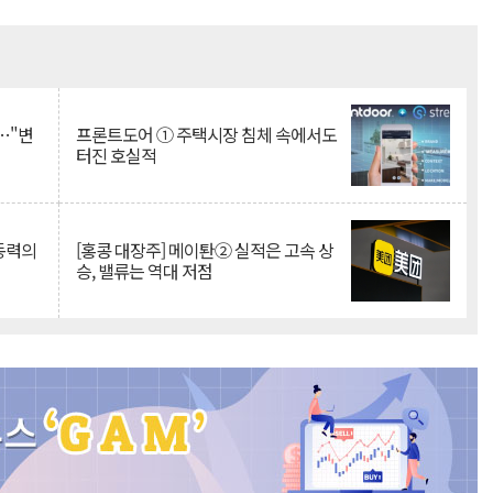
Mute
…"변
프론트도어 ① 주택시장 침체 속에서도
터진 호실적
 동력의
[홍콩 대장주] 메이퇀② 실적은 고속 상
승, 밸류는 역대 저점