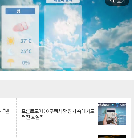
더보기
arrow_forward_ios
Mute
…"변
프론트도어 ① 주택시장 침체 속에서도
터진 호실적