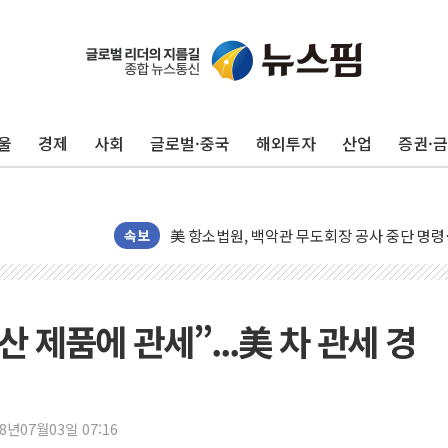
울
경제
사회
글로벌·중국
해외투자
산업
증권·
[종합] 이슬람 수니파 3국, '공동방위협정' 
트럼프, 백신·자폐증 행정명령 검토…"이르면
美 항소법원, 백악관 무도회장 공사 중단 명
이란 핵심 원유 수출항 '하르그섬', 최근 1주일
속보
美 고용 쇼크에 엔화 장중 급등…시장은 "또 
[AI MY 뉴스] 뉴욕 반도체주 프리뷰...美 고
뉴욕증시 프리뷰, 美 고용 쇼크에 금리 인상 
산 제품에 관세”...美 차 관세 경
[종합] 美 7월 고용 2만3000명 감소 '쇼크'
[사진] 이슬람 수니파 3개국, 공동방위협정 
뉴욕증시 개장 전 특징주...아틀라시안·클
18년07월03일 07:16
보훈부, 미 DPAA와 MOU… "6·25 미군 실