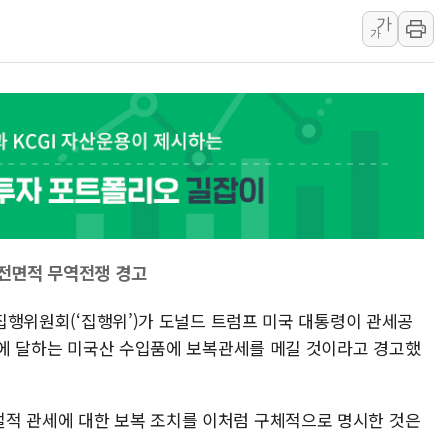
가
트럼프 "금리 내려야"…파월 때와 달리 워시엔
가
특정 정치인 측근 포항시 정책특보 내정설...포
李 "해남 태양광, 대한민국 다음 100년 밑거
李 대통령, '6시간 마라톤 부동산 2차 회의'
트럼프, 中 겨냥 폴리실리콘 관세 15% 부과
[사진] 빈살만과 에르도안의 만남
이란와이어 "이란 최고지도자 위독…곧 사망
남동발전, 해남군에 국내 최대 규모 400MW 
[인도증시] 중동 불안 속 유가 상승에 소폭 하락
 전면적 무역전쟁 경고
 집행위원회(‘집행위’)가 도널드 트럼프 미국 대통령이 관세공
원)에 달하는 미국산 수입품에 보복관세를 메길 것이라고 경고했
적 관세에 대한 보복 조치를 이처럼 구체적으로 명시한 것은