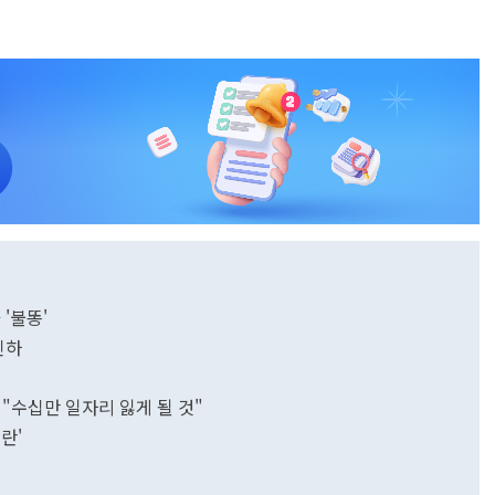
 '불똥'
인하
"수십만 일자리 잃게 될 것"
란'