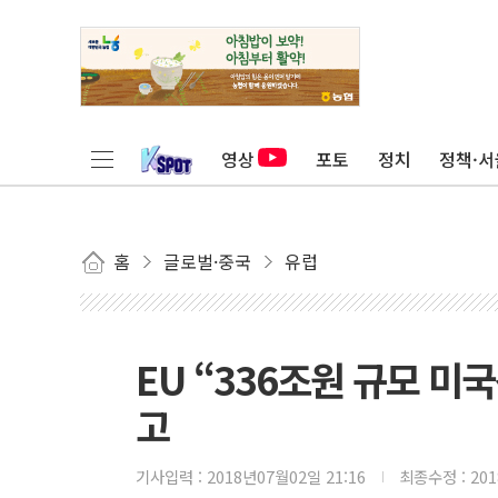
영상
포토
정치
정책·서
홈
글로벌·중국
유럽
EU “336조원 규모 미국
고
기사입력 :
2018년07월02일 21:16
최종수정 :
20