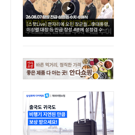
[스팟Live] 한자리에 모인 장군들...李대통령,
이상렬 대장 등 진급 장성 4명에 삼정검 수치
직접 수여｜26.08.07 장성 진급·삼정검 수치
수여식