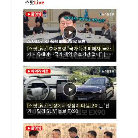
스팟
Live
[스팟Live] 李대통령 "국가폭력 피해자, 국가
가 치유해야…국가 책임 유효기간 없어"｜
26.08.07 국가폭력 피해자 위로 오찬
[스팟Live] 일상에서 장점이 더 돋보이는 '전
기 패밀리 SUV' 볼보 EX90