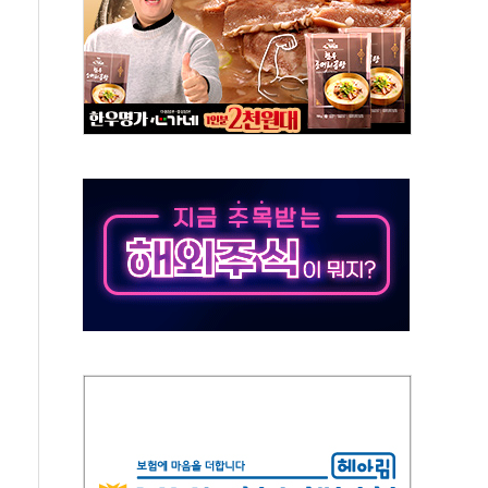
 톤 낮춰
항시 '시끌'
름…수도권 집중 완화 전환점"
 주재… "전폭적 공급 확대·속도전 총력"
…美 태양광주 급등
해도 놀랍지 않아"
태양광 착공…여의도 1.6배 규모
...금융주 낙폭 커