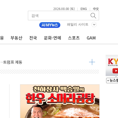
2026.08.08 (토)
ENG
中文
|
|
패밀리 사이트
금융
부동산
전국
문화·연예
스포츠
GAM
체결… 이스라엘·이란 위협에 맞설 자체 억지력 강화
 다음 주"
령…트럼프 제동
 이상 '올스톱'… 美 해상봉쇄 영향
개입했나" 촉각
용 쇼크에 반도체주 '활짝'
우려 후퇴…나스닥 선물 1%대 상승
…9월 금리 인상 기대 후퇴
체결
라우드플레어·태양광주↑ VS 트레이드데스크·웬디스↓
종자 7359명 끝까지 찾겠다"