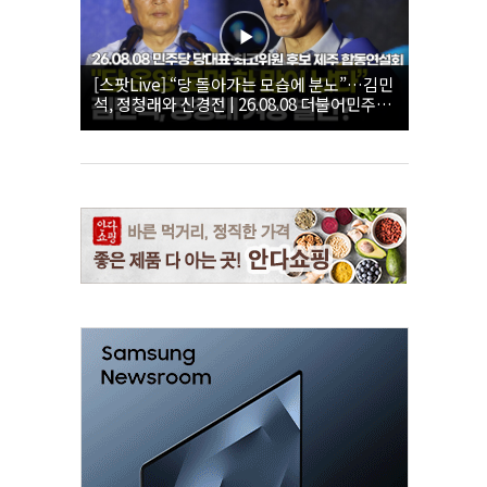
[스팟Live] “당 돌아가는 모습에 분노”…김민
석, 정청래와 신경전 | 26.08.08 더불어민주당
당대표·최고위원 후보 제주 합동연설회