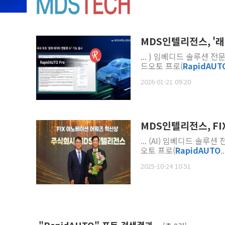
MDS인텔리전스, '래
... ) 임베디드 솔루션
드오토 프로(
RapidAUT
2026-01-21 09:20
MDS인텔리전스, FI
... (AI) 임베디드 솔
오토 프로(
RapidAUTO
..
2025-10-24 10:51