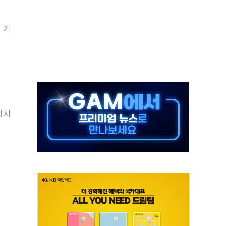
 시간당 20~30mm 강한 비...가뭄 해소될 듯
 기
 지속…내륙 곳곳 소나기
택 검토, 민주당 스스로 원칙 뒤집는 것"
속…청주·진천 35도, 곳곳 소나기
지·공소청 출범…피해자들 '범죄 사각지대' 우려
보 보안 새판 짠다…'자율규제단체' 타진
 경선 발표...김민석 '재역전' vs 정청래 '격차 확대'
상시
에 금리 인상 우려 후퇴…S&P500 최고치
 해임 재추진…"26일까지 의혹 소명" 요구