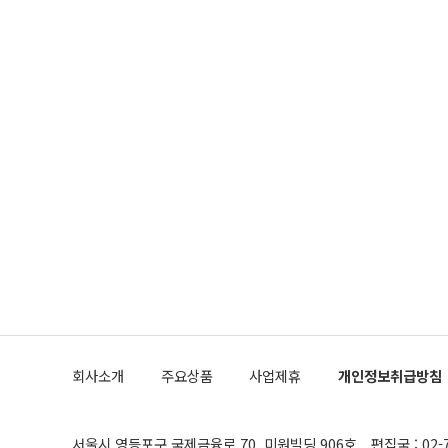
회사소개
주요상품
사업제휴
개인정보취급방침
서울시 영등포구 국제금융로 70, 미원빌딩 906호
편집국 : 02-