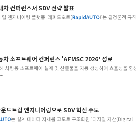
래차 컨퍼런스서 SDV 전략 발표
'호우 특보' 경북 울진
디지털 엔지니어링 플랫폼 '래피드오토(
RapidAUTO
)'는 결정론적 규칙
주말 무더위·열대야
오세훈 "용산공원 주
충북 주말 무더위 지
10월 보완수사권 폐
한상협, 업계 개인정
차 소프트웨어 컨퍼런스 'AFMSC 2026' 성료
민주당, 오늘 제주·인천
술을 통해 차량용 소프트웨어 설계 및 산출물을 자동 생성하여 효율성을 향
뉴욕증시, 고용 쇼크
...
트럼프, 쿡 연준 이사
 라운드트립 엔지니어링으로 SDV 혁신 주도
AUTO
는 설계 데이터 자체를 고도로 구조화된 '디지털 자산(Digital