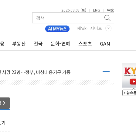
2026.08.08 (토)
ENG
中文
|
|
패밀리 사이트
금융
부동산
전국
문화·연예
스포츠
GAM
에 '뻔뻔' 받아친 정청래…제주 연설서 신경전 고조
 재검토 지시…與 "적극 환영"·野 "졸속 국정"
랑주의보…10일까지 최대 3.5m 높은 물결
 사망 23명…정부, 비상대응기구 가동
양, 수도 베이징도 부동산 규제 철폐
수위 상승으로 피서객 7명 고립…전원 구조
'별똥별 멍' 운영…페르세우스 유성우 관측
색
 시간당 50mm 이상 폭우…호우경보 발효
90대 숨져…온열질환 여부 조사
보기
기능시험 오전 집중 편성…체감온도 38도 넘으면 중단
가누르기 방지법' 전면 재검토 지시