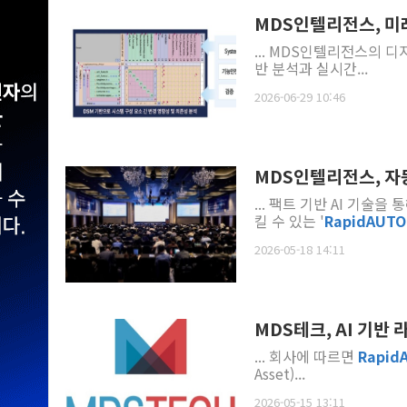
MDS인텔리전스, 미
... MDS인텔리전스의 
반 분석과 실시간...
2026-06-29 10:46
MDS인텔리전스, 자동
... 팩트 기반 AI 기
킬 수 있는 '
RapidAUTO
2026-05-18 14:11
MDS테크, AI 기반
... 회사에 따르면
Rapid
Asset)...
2026-05-15 13:11