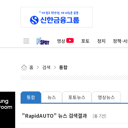
영상
포토
정치
정책·서
홈
검색
통합
통합
뉴스
포토뉴스
영상뉴스
"RapidAUTO" 뉴스 검색결과
[총 7건]