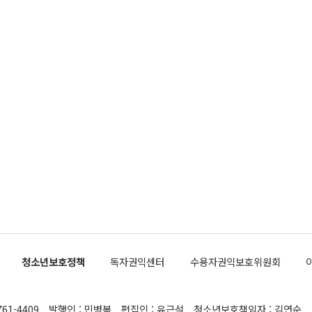
청소년보호정책
독자권익센터
수용자권익보호위원회
761-4409
발행인 : 민병복
편집인 : 유근석
청소년보호책임자 : 김연순