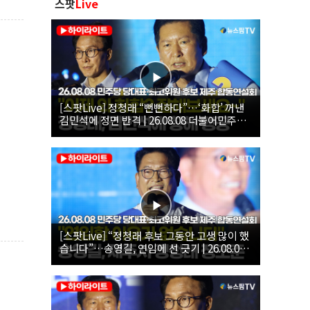
스팟
Live
[스팟Live] 정청래 “뻔뻔하다”…‘화합’ 꺼낸
김민석에 정면 반격 | 26.08.08 더불어민주당
당대표·최고위원 후보 제주 합동연설회
[스팟Live] “정청래 후보 그동안 고생 많이 했
습니다”…송영길, 연임에 선 긋기 | 26.08.08
더불어민주당 당대표·최고위원 후보 제주 합
동연설회