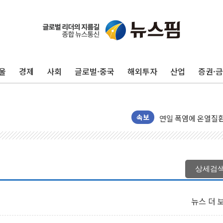
울
경제
사회
글로벌·중국
해외투자
산업
증권·
'화합' 꺼낸 김민석
李대통령, ISA 개편
동해중부 전 해상 풍
연일 폭염에 온열질환
속보
中 전방위 아파트 부
인제 용대리 계곡서 
동해시, 11~14일 
상세검
강원 중·남부 동해안
청양 밭에서 일하던 
뉴스 더 
폭염에 車 운전면허 
李대통령, 'ISA·주