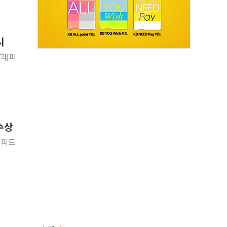
시
'래피
수상
래피드