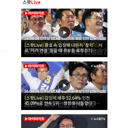
스팟
Live
[스팟Live] 환호 속 입장해 나란히 ‘찰칵’…서
로 ‘저격 연설’ 들을 때 후보들 표정은? |
26.08.08 더불어민주당 당대표·최고위원 후
보 인천 합동연설회
[스팟Live] 김민석 제주 52.64%·인천
45.09%로 연속 1위…정청래 따돌렸다’ |
26.08.08 더불어민주당 당대표·최고위원 후
보 인천 합동연설회