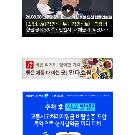
[스팟Live] 김민석 “누가 김민석보다 국정 방
향을 공유했나”…인천서 ‘대체불가’ 외쳤다 |
26.08.08 더불어민주당 당대표·최고위원 후
보 인천 합동연설회