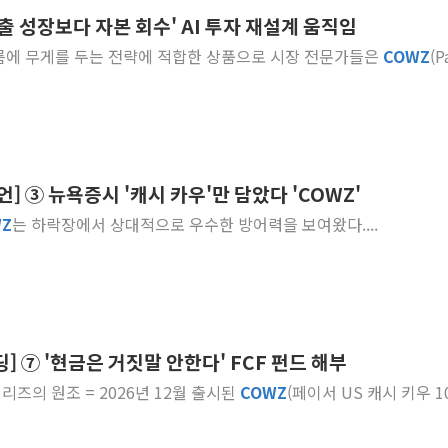
'매출 성장보다 자본 회수' AI 투자 재설계 움직임
강릉·동해·삼척 시간당 최대 
흐름에 무게를 두는 전략에 적합한 상품으로 시장 전문가들은
COWZ
(P
폐기물 수거하다 참변…60대
서울 중랑구 주택가서 흉기 난
李대통령 "결혼 때문에 손해 
여수 오동도 인근 해상서 모
추미애, '위안부' 피해자 기림
언] ③ 뉴욕증시 '캐시 카우'만 담았다 'COWZ'
인천 선재도 갯벌서 해루질 중
WZ
는 하락장에서 상대적으로 우수한 방어력을 보여왔다....
인천서 말다툼 중 어머니 흉기
'화합' 꺼낸 김민석에 '뻔뻔
] ⑦ '현금은 거짓말 안한다' FCF 펀드 해부
캐시 카우 시리즈의 원조 = 2026년 12월 출시된
COWZ
(페이서 US 캐시 키우 100