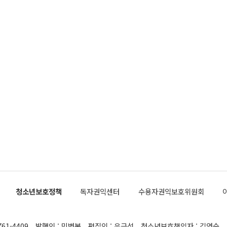
청소년보호정책
독자권익센터
수용자권익보호위원회
761-4409
발행인 : 민병복
편집인 : 유근석
청소년보호책임자 : 김연순