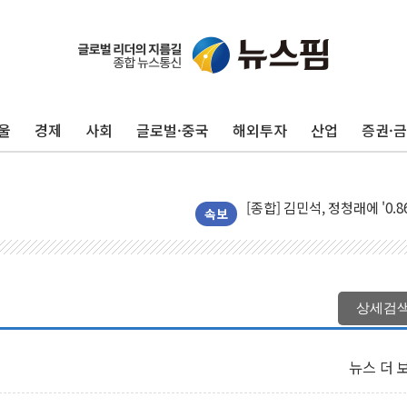
울
경제
사회
글로벌·중국
해외투자
산업
증권·
포항시 재난예산 40억 긴급 
울진·영덕 '호우특보'-포항 '
[종합] 김민석, 정청래에 '0.86
인천 합동연설회 나선 송영길
속보
김민석, 2주차 제주·인천 경선서
인사하는 김민석 당대표 후보
[속보] 민주, 제주·인천 경선 결
상세검
[속보] 민주, 인천 경선 결과 발
[속보] 민주, 제주 경선 결과 발
뉴스 더 
이번주 국내 주요 금융일정(8.1
美, 이란전 출구전략 만지작