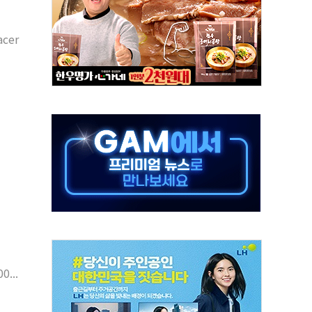
50㎜ 폭우…강원 동해안 강한 비 이어져
acer
 환경미화원 수거차에 치여 사망
동…60대 남성 2명 숨져
보는 일 없게"…'결혼 페널티' 22개 과제 손본다
터보트 전복…1명 사망·1명 실종
의 날 참석..."국제적 시민 연대로 목소리 내야"
 실종 60대 나흘만에 숨진 채 발견
 살해 10대 아들 체포
' 받아친 정청래…제주 연설서 신경전 고조
...