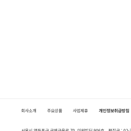
회사소개
주요상품
사업제휴
개인정보취급방침
서울시 영등포구 국제금융로 70, 미원빌딩 906호
편집국 : 02-