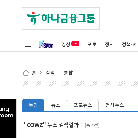
영상
포토
정치
정책·서
홈
검색
통합
통합
뉴스
포토뉴스
영상뉴스
"COWZ" 뉴스 검색결과
[총 4건]