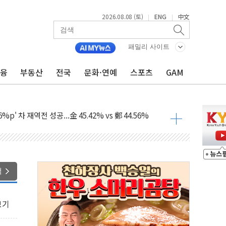
2026.08.08 (토)
ENG
中文
|
|
패밀리 사이트
금융
부동산
전국
문화·연예
스포츠
GAM
투입…고수온 양식장 복구·지원 '총력'
산사태 주의보'...경북도, 호우 피해·통제구간 없어
%p' 차 재역전 성공...金 45.42% vs 鄭 44.56%
·정청래·김민석 당대표 후보
 정청래에 승리...47.75% vs 42.08%
과 발표...김민석 47.75% 정청래 42.08%
색
표...김민석 45.09% 정청래 43.27% 송영길 11.63%
표...김민석 52.64% 정청래 39.89% 송영길 7.47%
보기
0~8.14)
…공습 한계·탄약 부족 현실화