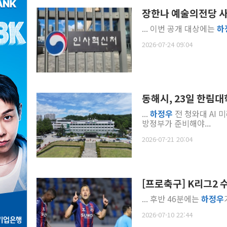
장한나 예술의전당 사장
... 이번 공개 대상에는
하
2026-07-24 09:04
동해시, 23일 한림대학
...
하정우
전 청와대 AI 
방정부가 준비해야...
2026-07-21 20:04
[프로축구] K리그2 수
... 후반 46분에는
하정우
2026-07-10 22:44