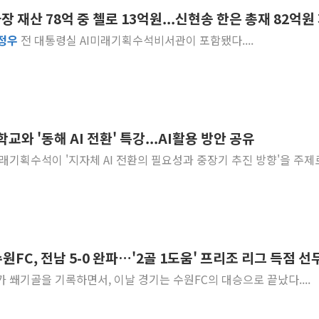
 재산 78억 중 첼로 13억원...신현송 한은 총재 82억원
황희, '폐버스 주택' 논란
정우
전 대통령실 AI미래기획수석비서관이 포함됐다....
해명 기자회견 하는 조성환
발언 나선 조성환 조이웍스
선관위 국조특위, '재검표 
대화 나누는 윤상현-서범
행정안전부-우아한형제들,
교와 '동해 AI 전환' 특강...AI활용 방안 공유
착한가격업소 이용 활성화
미래기획수석이 '지자체 AI 전환의 필요성과 중장기 추진 방향'을 주제
전매제한 기간중 8000만원
유럽 증시, '싸구려' 꼬리
원FC, 전남 5-0 완파…'2골 1도움' 프리조 리그 득점 선
가 쐐기골을 기록하면서, 이날 경기는 수원FC의 대승으로 끝났다....