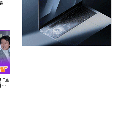
 같
 "호
만나