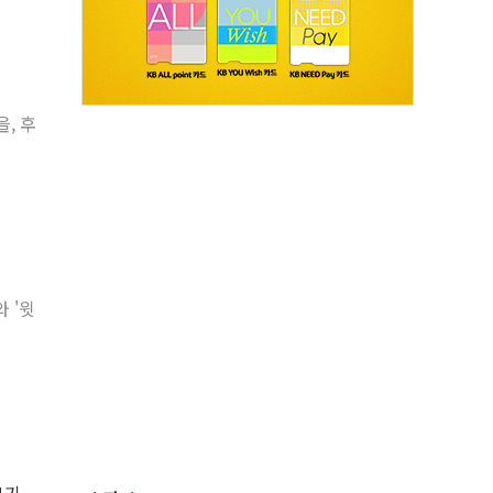
, 후
와 '윗