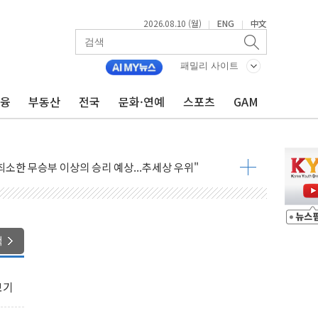
2026.08.10 (월)
ENG
中文
|
|
패밀리 사이트
금융
부동산
전국
문화·연예
스포츠
GAM
' 김기현 부부 재판 출석…과태료 언급에 "깎아주세요"
화 속도…HBM 후공정株 수혜 전망" - 그로쓰리서치
소한 무승부 이상의 승리 예상...추세상 우위"
eview' 첫 도입…하반기 전략 점검
수료 분급제, 보험업계 '머니게임' 바로잡을 계기"
 한 번에 보장…통합치료 특약 4종 출시
번 달 非반도체가 더 뛰었다
색
시장 활성화 맞손…빅데이터로 성장시장 발굴
the Origins' 출시…무제한 포인트 적립
보기
 1 AI 에이전트' 도입
관여' 황유성 前방첩사령관 구속영장