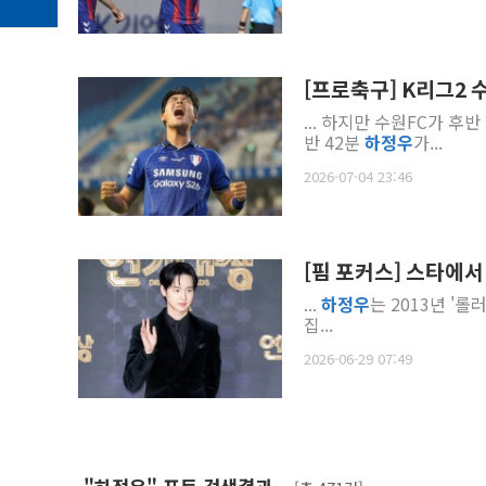
[프로축구] K리그2 
... 하지만 수원FC가 후
반 42분
하정우
가...
2026-07-04 23:46
[핌 포커스] 스타에
...
하정우
는 2013년 '롤
집...
2026-06-29 07:49