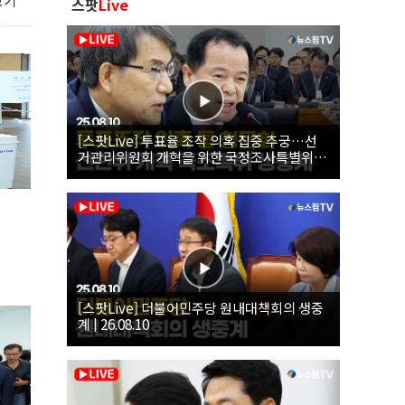
보기
스팟
Live
[스팟Live] 투표율 조작 의혹 집중 추궁…선
거관리위원회 개혁을 위한 국정조사특별위원
회 | 26.08.10
[스팟Live] 더불어민주당 원내대책회의 생중
계 | 26.08.10