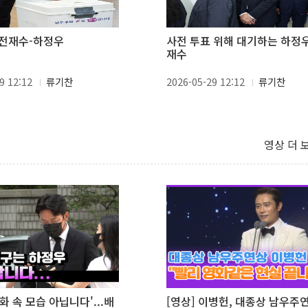
전재수-하정우
사전 투표 위해 대기하는 하정
재수
9 12:12
류기찬
2026-05-29 12:12
류기찬
영상 더 
영화 속 모습 아닙니다'...배
[영상] 이병헌, 대종상 남우주