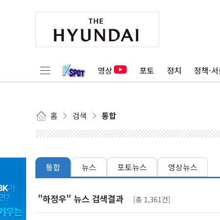
영상
포토
정치
정책·서
홈
검색
통합
통합
뉴스
포토뉴스
영상뉴스
"하정우" 뉴스 검색결과
[총 1,361건]