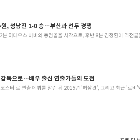
수원, 성남전 1-0 승…부산과 선두 경쟁
반 2분 마테우스 바비의 동점골을 시작으로, 후반 8분 김정환이 역전골을
서 감독으로…배우 출신 연출가들의 도전
러코스터'로 연출 데뷔를 알린 뒤 2015년 '허삼관', 그리고 최근 '로비'