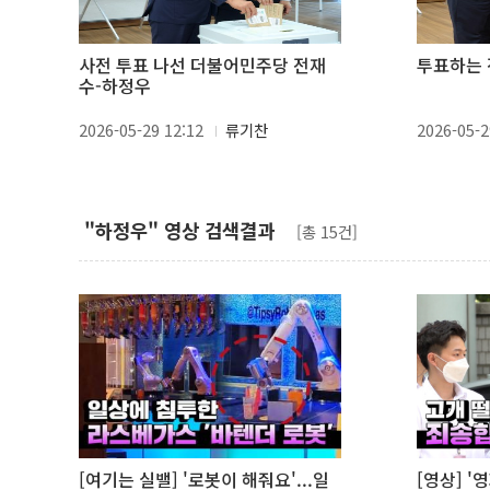
사전 투표 나선 더불어민주당 전재
투표하는 
수-하정우
2026-05-29 12:12
류기찬
2026-05-2
"하정우" 영상 검색결과
[총 15건]
[여기는 실밸] '로봇이 해줘요'...일
[영상] '