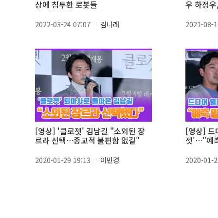
상에 침투한 로봇들
우 하정우,
2022-03-24 07:07
김나래
2021-08-1
[영상] '클로젯' 김남길 "소외된 장
[영상] 드
르라 선택…종교적 불편함 없길"
젯'…"예
요"
2020-01-29 19:13
이민경
2020-01-2