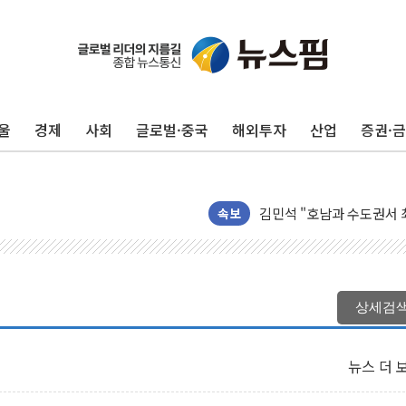
울
경제
사회
글로벌·중국
해외투자
산업
증권·
김건희, '로저비비에 선물
"HBF 표준 공개로 상용
김민석 "호남과 수도권서 최
NH농협금융, '경영계획 R
속보
신창재 교보생명 의장 "수
흥국생명, 검사·치료·재활
'반도체 독주' 끝나나…이
상세검
신한카드·홈앤쇼핑, 전통
NH농협카드, VVIP 전용 '
뉴스 더 
웰컴저축은행, 전 직원 '1인
종합특검, '채상병 사건 