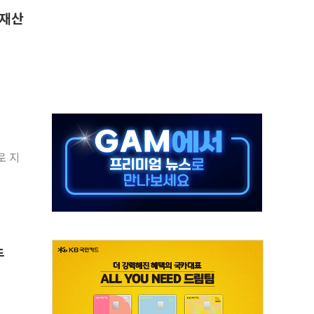
 재산
 대국민사과..."청년 주거문제 엄중함 헤어리지 못해"
 조이웍스 전 대표
 전 대표
일정' 두고 여야 충돌
수
 착한가격업소 이용 활성화 업무협약 체결식
 업무협약 체결 마친 윤호중-윤석준
로 지
 웃돈 매매한 2명 검찰 송치
표 떼고 질주…글로벌 자금 몰린다
두