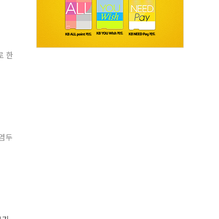
로 한
 염두