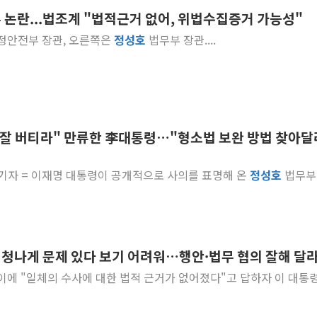
부 논란...법조계 "법적근거 없어, 위법수집증거 가능성"
부동산정책 정상화
 행정안전부 장관, 오른쪽은
정성호
법무부 장관....
경찰, '강북구 오피
"취약계층에 더 가
전국 그늘막 4만개 
美·日 환율공조에 
구리값 사상 최고치
"잘 버티라" 만류한 李대통령…"형소법 보완 방법 찾아달
에어프레미아, 호치민
국민통합위, 정치 
미경 기자 = 이재명 대통령이 공개적으로 사의를 표명해 온
정성호
법무부
티엠씨, 220억원 
엄청나게 문제 있다 보기 어려워…행안·법무 협의 잘해 달라
이에 "일체의 수사에 대한 법적 근거가 없어졌다"고 답하자 이 대통