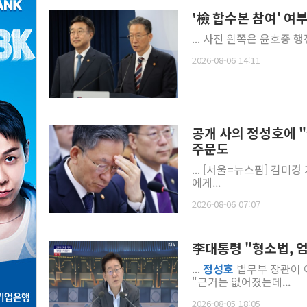
'檢 합수본 참여' 여
... 사진 왼쪽은 윤호중
2026-08-06 14:11
공개 사의 정성호에 
주문도
... [서울=뉴스핌] 김
에게...
2026-08-06 07:07
李대통령 "형소법, 
...
정성호
법무부 장관이 
"근거는 없어졌는데...
2026-08-05 18:05