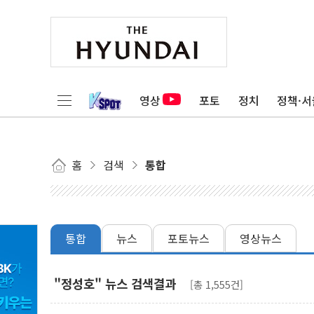
영상
포토
정치
정책·서
홈
검색
통합
통합
뉴스
포토뉴스
영상뉴스
"정성호" 뉴스 검색결과
[총 1,555건]