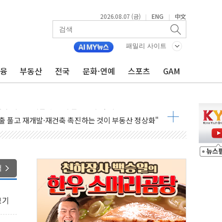
2026.08.07 (금)
ENG
中文
|
|
패밀리 사이트
금융
부동산
전국
문화·연예
스포츠
GAM
침수 예측"…건설연, AI 위험기상 기술 개발
세액공제·인증제도 개선 수혜 기대"
 무너져…대전서 50대 일용직 추락 사망
출 풀고 재개발·재건축 촉진하는 것이 부동산 정상화"
'尹 관저 이전 감사 무마' 유병호 감사위원 구속 기소
이버…내년 AI 팩토리 매출 본격화
원 환시 개입...4월 말 '56조원' 사상 최대
색
재단, 스타트업 지원 프로그램 성료
사기 혐의' 차가원 대표 구속 송치
보기
놓고 국민만 잡아"
 책임' 임성근 전 사단장 항소심도 징역 3년 선고