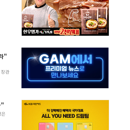
 특별위원회 전체회의서 발언하는 장동혁 대표
스텔 살인' 50대 남성 구속 송치
혹한 여름"…구윤철, 쪽방촌 폭염 대응상황 점검
육박 7년 새 7배 늘었다...폭염 대책비는 8.6배 증가
유럽 패싱… '유로화 팔아 엔화 부양' 사후 통보만
…'닥터 코퍼'가 말하는 경기 신호가 달라졌다
라"
 노선 재개...3년 2개월 만
다양성 제고 특별 위원회 위촉장 수여식 및 1차 회의
 장관
규모 美 전력 케이블 수주
"
령은