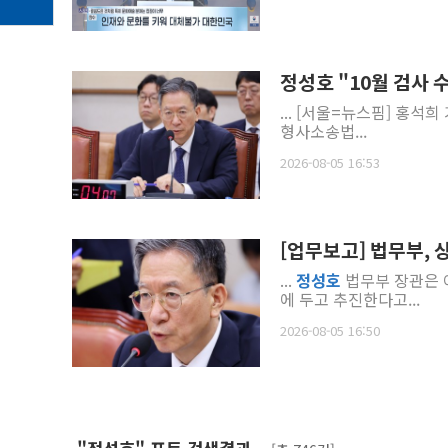
정성호 "10월 검사
... [서울=뉴스핌] 홍석희
형사소송법...
2026-08-05 16:53
[업무보고] 법무부, 
...
정성호
법무부 장관은 
에 두고 추진한다고...
2026-08-05 16:50