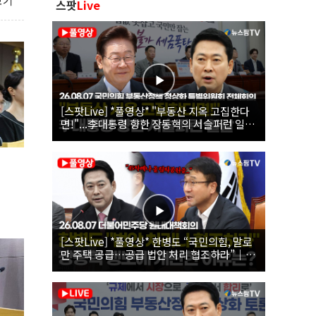
보기
스팟
Live
[스팟Live] *풀영상* "부동산 지옥 고집한다
면!"...李대통령 향한 장동혁의 서슬퍼런 일갈
| 26.08.07 국민의힘 부동산정책 정상화 특별
위원회 전체회의
[스팟Live] *풀영상* 한병도 “국민의힘, 말로
만 주택 공급…공급 법안 처리 협조하라”｜
26.08.07 더불어민주당 원내대책회의