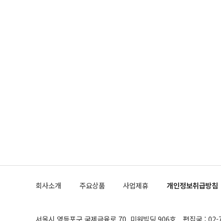
회사소개
주요상품
사업제휴
개인정보취급방침
서울시 영등포구 국제금융로 70, 미원빌딩 906호
편집국 : 02-