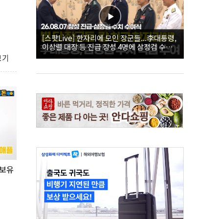
[스팟Live] 한자리에 모인 장군들...李대통령,
이상렬 대장 등 진급 장성 4명에 삼정검 수치
직접 수여｜26.08.07 장성 진급·삼정검 수치
보기
수여식
 보유