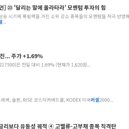
피언] ㉓ '달리는 말에 올라타라' 모멘텀 투자의 힘
'무순위' 기회 왔다…신
친 상승 시기에 폭발력을 가진 소위 강소 종목들의 모멘텀을 적극 반영해
野 의원 42명, '사관학
셀
...
IPARK현대산업개발, 
준공업지역 용적률 40
현대해상, 유튜브 양육 
[컨콜] 롯데케미칼, "L
.. 주가 +1.69%
대형 저축은행 4%대 예
(217500)은 전일 대비 1.69% (현재가 1,620원...
서울 노원 40.2도…8년 
스레버, 솔본, RISE 코스닥커버드콜, KODEX 미국
러셀
2000...
 금리보다 유동성 궤적 ④ 고밸류-고부채 종목 직격탄