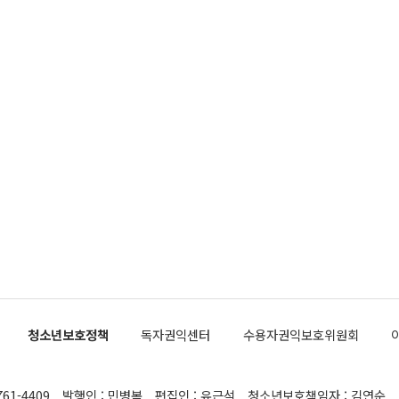
청소년보호정책
독자권익센터
수용자권익보호위원회
761-4409
발행인 : 민병복
편집인 : 유근석
청소년보호책임자 : 김연순