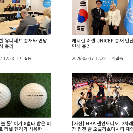
셀 유니세프 총재와 면담
캐서린 러셀 UNICEF 총재 만
석 총리
민석 총리
7 12:28
이길동
2026-03-17 12:28
이길동
원 볼 룰' 어겨 8벌타 받은 미
[사진] NBA 샌안토니오, 2차례
로 러셀 헨리가 사용한 문
장 접전 끝 오클라호마시티 제