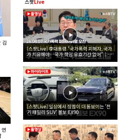
스팟
Live
난 김
[스팟Live] 李대통령 "국가폭력 피해자, 국가
가 치유해야…국가 책임 유효기간 없어"｜
26.08.07 국가폭력 피해자 위로 오찬
[스팟Live] 일상에서 장점이 더 돋보이는 '전
기 패밀리 SUV' 볼보 EX90
 연
압