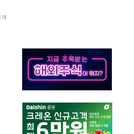
길·노량진·장위 서울 알짜 단지 주목
 대
교 통합' 규탄 결의안 발의…이준석·한동훈 동참
노원구 어르신에 삼계탕 배식 봉사
0% 적용하니…재건축보다 재개발 사업성 개선↑
콘텐츠 '소셜아이어워드' 대상 수상
PG 투입 비중 37%…하반기 확대 추진"
금 사라진다, OK·애큐온·페퍼만 남아
만에 서울서 40도 넘어