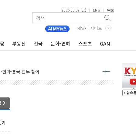
2026.08.07 (금)
ENG
中文
|
|
패밀리 사이트
로 혜택 얻는 피드코인 이벤트 진행
금융
부동산
전국
문화·연예
스포츠
GAM
시 5년 내 9만가구 순증...이주 대란도 제한적
…한화·흥국·한투 참여
주 52시간제 개선해야…기술격차 확대 막아야"
약 타결…연봉 6.3% 인상
 등 8~9월 공연 라인업 공개
지 3개 보급단 '1등급 스마트 물류센터' 전환
색
 테라스 떨어져…SK에코플랜트 "전수 조사"
보 GAM - 맛보기편 (8/7)
보기
다"...송영길·정청래·김민석, 호남 경선 앞두고 총력전
속도…"3분기 추가 방안 발표"