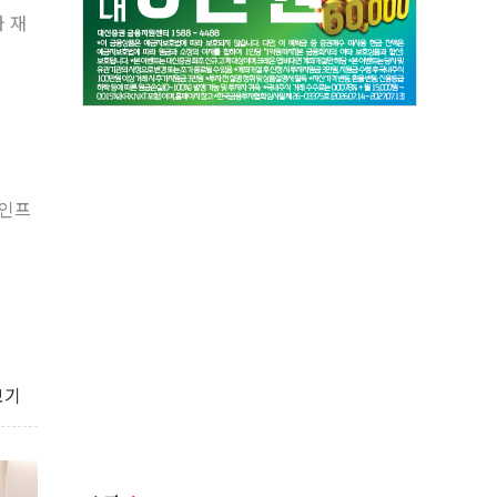
와 재
 인프
보기