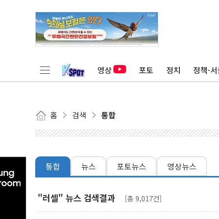
영상
포토
정치
정책·서
홈
검색
통합
통합
뉴스
포토뉴스
영상뉴스
"러셀" 뉴스 검색결과
[총 9,017건]