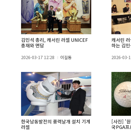
김민석 총리, 캐서린 러셀 UNICEF
캐서린 러
총재와 면담
하는 김민
2026-03-17 12:28
이길동
2026-03-1
한국남동발전의 풍력날개 설치 기계
[사진] '
러셀
국PGA프