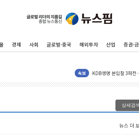
네이버 클립, 시청 만으
울
경제
사회
글로벌·중국
해외투자
산업
증권·
서울 재건축·재개발 정상화
[인사] 공정거래위원회
KDB생명 본입찰 3파전
반도체공학회 "R&D직 
속보
카카오, 2026년 임금협
현대카드, 박재범·실리카겔
[르포] 육군, 2031년까
상세검
송도 신축 아파트서 외벽
깊이가 다른 글로벌 투자 정
뉴스 더 
"호남 없이 민주 당권 없
SK하이닉스, 주주환원 