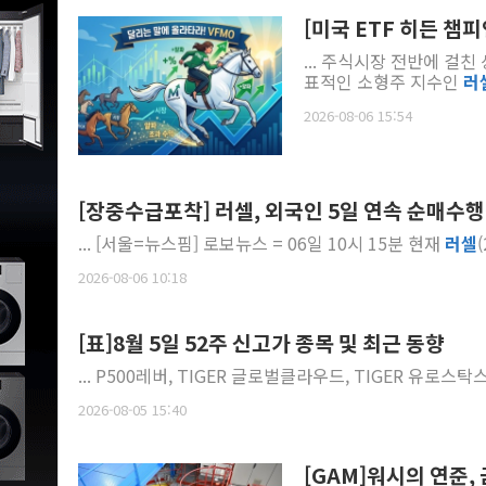
[미국 ETF 히든 챔
... 주식시장 전반에 걸
표적인 소형주 지수인
러
2026-08-06 15:54
[장중수급포착] 러셀, 외국인 5일 연속 순매수행진.
... [서울=뉴스핌] 로보뉴스 = 06일 10시 15분 현재
러셀
2026-08-06 10:18
[표]8월 5일 52주 신고가 종목 및 최근 동향
... P500레버, TIGER 글로벌클라우드, TIGER 유로스탁
2026-08-05 15:40
[GAM]워시의 연준,