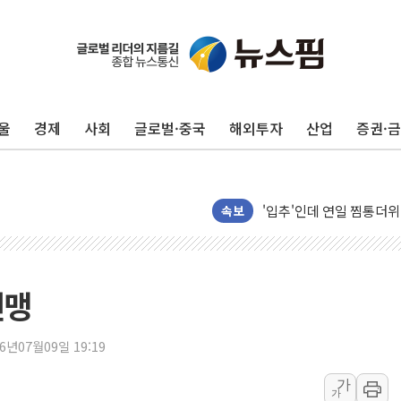
헥토이노베이션, 상반기 매
우리은행, 고창해상풍력에 
NH농협은행, 모두투어 
민병덕 "오늘 67개 점포
하나금융이 쏘아 올린 CI
울
경제
사회
글로벌·중국
해외투자
산업
증권·
종합특검, '尹 관저 이전 
코스피·코스닥 오전 동반
'입추'인데 연일 찜통더
속보
"최대 2시간 앞서 침수 
유니슨 "국내생산세액공제
창호 교체하다 난간 무너
연맹
장동혁 "규제와 대출 풀
[속보] 종합특검, '尹 관
26년07월09일 19:19
AI에 승부 건 네이버…내
가
日, 4~6월 105조원 환시 
가