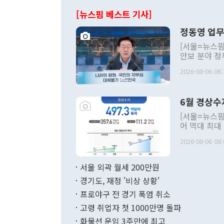
[뉴스핌 베스트 기사]
정동영 업무
[서울=뉴스핌
안보 분야 정
평화공존 발전
2026-08-06 06:
발언 중에는 
언한 것이 있
령은 공개적으
6월 경상수
주의적 희망에
관의 대북 정
[서울=뉴스핌
관 부처 장관
어 역대 최대
관의 무리한 
출 호조로 월
다. [정동영 통일부 장관이 지난달 23일 오후 서울 종로구 정부서울청사에
2026-08-06 08:
료=한국은행] 한국은행이 6일 발표한 '2026년 6월 국제수지(잠정)'에
서 취임 1주년 
면 지난 6월
부 장관 권한
1000만달러
서울 외곽 월세 200만원
발전 구상'을
이에 따라 올
적 갈등 해결
경기도, 재정 '비상 상황'
했다. 경상수
결과 혐오의 
9000만달러
프로야구 전 경기 폭염 취소
년간의 CVI
지 기준 상품
고령 취업자 첫 1000만명 돌파
무너졌다고도 
며 월간 기준
현실을 바꾸는
달러로 38.
화물선 운임 3주만에 최고