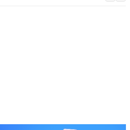
오렌지플래닛 창업재단, 
경찰, '300억대 사기 혐
장동혁 "집값 올려놓고 
[속보] '해병 순직 책임'