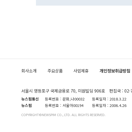
하고 대통령의
한 문제"라고 지적했다. 이재명 대통령이
외교 국방 등
2026.08.05 ◆시대착오적 접근, 대북 인식 오류 더욱 문제인 것은 정 장관
의 이같은 주
실과 다른 인
격히 변화하고
못하고 있다는
되뇌는 것은 
법을 호도하고
이나 미국은 
금까지의 북핵
회사소개
주요상품
사업제휴
개인정보취급방침
공하는 방식으
과 중유 제공
의 모든 단계
협상에 관여했
서울시 영등포구 국제금융로 70, 미원빌딩 906호
편집국 : 02-
한·미가 제
다"면서 "정
뉴스핌통신
등록번호 : 문화,나00032
등록일자 : 2018.3.22
대화할 수 있
뉴스핌
등록번호 : 서울아00194
등록일자 : 2006.4.26
비롯된 것으로
COPYRIGHT©NEWSPIM CO., LTD. ALL RIGHTS RESERVED.
무너졌다"고 
기되고 있다.
제거한 뒤 이