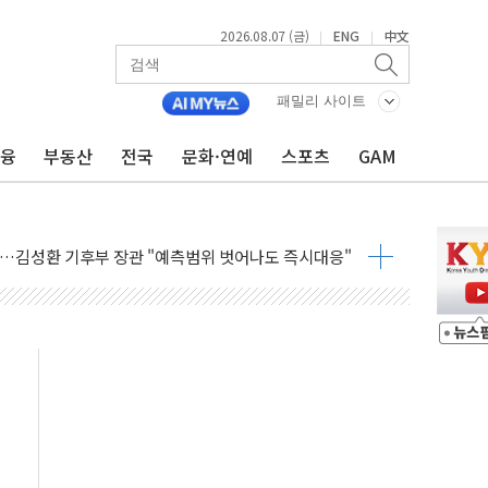
출 첫 2000억원 돌파
2026.08.07 (금)
ENG
中文
|
|
4000억 금융 지원
제휴 여행적금 완판
패밀리 사이트
 영업 재개...장바구니에 홈플러스 담아달라" 호소
FO, 금융지주 포용금융 조직개편 신호탄
금융
부동산
전국
문화·연예
스포츠
GAM
감사 무마' 유병호 구속 기소
 하락…내린 종목이 두 배 넘어
위…김성환 기후부 장관 "예측범위 벗어나도 즉시대응"
예측"…건설연, AI 위험기상 기술 개발
·인증제도 개선 수혜 기대"
져…대전서 50대 일용직 추락 사망
고 재개발·재건축 촉진하는 것이 부동산 정상화"
저 이전 감사 무마' 유병호 감사위원 구속 기소
년 AI 팩토리 매출 본격화
개입...4월 말 '56조원' 사상 최대