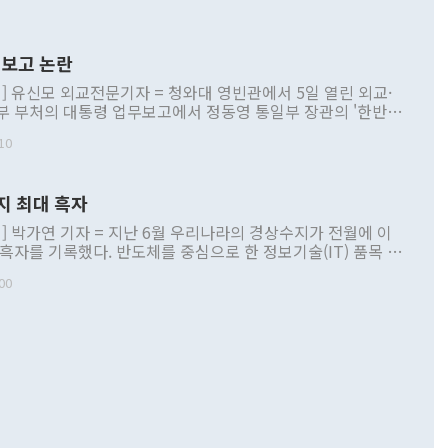
보고 논란
] 유신모 외교전문기자 = 청와대 영빈관에서 5일 열린 외교·
부 부처의 대통령 업무보고에서 정동영 통일부 장관의 '한반도
 구상'과 업무보고 발언이 논란을 빚고 있다. 이날 정 장관의
10
정부 내 조율을 거치지 않은 사안을 정책으로 추진하겠다고 공
는가 하면 사실 관계에 맞지 않은 설명도 있었다. 이재명 대통
로 신중을 기해 달라고 경고했고, 조현 외교부 장관은 '이상
지 최대 흑자
 근거한 비현실적 구상'이라는 비판을 내놨다. 그동안 정 장
책 관련 발언이 물의를 빚은 적은 여러 번 있지만 대통령과 유
] 박가연 기자 = 지난 6월 우리나라의 경상수지가 전월에 이
이 공개적으로 부정적 입장을 표명한 것은 이례적이다. 정 장
 흑자를 기록했다. 반도체를 중심으로 한 정보기술(IT) 품목 수
대북 접근법과 월권을 제어해야 한다는 목소리도 높아지고 있
간 상품수출이 처음으로 1000억달러를 넘어선 영향이다. [자
00
 따르
기자간담회를 하고 있다. [사진=통일부] 2026.07.23 ◆통일
 경상수지는 497억3000만달러 흑자로 집계됐다. 전월(386억
 넘어선 주장 정 장관은 이날 업무보고에서 '한반도 평화공존
)에 이어 두 달 연속 월간 기준 역대 최대 기록을 갈아치웠다.
 설명하면서 이재명 정부 2년차 핵심 과제로 상호 존중·평화
해 상반기 누적 경상수지 흑자는 1910억1000만달러를 기록
·핵 없는 한반도 등 3대 기본 방향을 제시했다. 정 장관은 "대
지 흑자를 견인한 것은 상품수지다. 6월 상품수지는 478억
언어는 멈춰야 한다"면서 주적 용어 대체를 주장했다. 지난 25
 흑자를 기록하며 전월에 이어 역대 최대를 다시 썼다. 국제수
D(완전하고 검증가능하며 되돌릴 수 없는 비핵화) 구도는 이미
수출은 1123억7000만달러로 전년 동월 대비 84.5% 증가하
했다. 또 "현 시점에서 흘러간 선(先)비핵화만 되뇌는 것은
 처음으로 1000억달러를 넘어섰다. 상품수입은 644억8000만
 데 힘이 되지 않는다"고 주장했다. 정 장관은 또 "정전 체제
6% 늘었다. 통관 기준으로는 반도체 수출이 전년 동월 대비