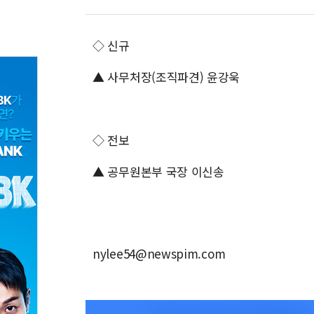
◇ 신규
▲ 사무처장(조직파견) 윤강욱
◇ 전보
▲ 공무원본부 국장 이신송
nylee54@newspim.com