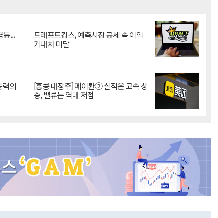
Mute
등...
드래프트킹스, 예측시장 공세 속 이익
기대치 미달
 동력의
[홍콩 대장주] 메이퇀② 실적은 고속 상
승, 밸류는 역대 저점