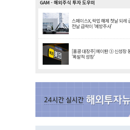
GAM
- 해외주식 투자 도우미
스페이스X, 락업 해제 첫날 되레 급
전날 급락이 '예방주사'
[홍콩 대장주] 메이퇀 ③ 신성장
'폭발적 성장'