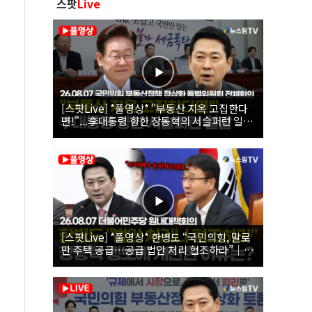
스팟
Live
[스팟Live] *풀영상* "부동산 지옥 고집한다
면!"...李대통령 향한 장동혁의 서슬퍼런 일갈
| 26.08.07 국민의힘 부동산정책 정상화 특별
위원회 전체회의
[스팟Live] *풀영상* 한병도 “국민의힘, 말로
만 주택 공급…공급 법안 처리 협조하라”｜
26.08.07 더불어민주당 원내대책회의