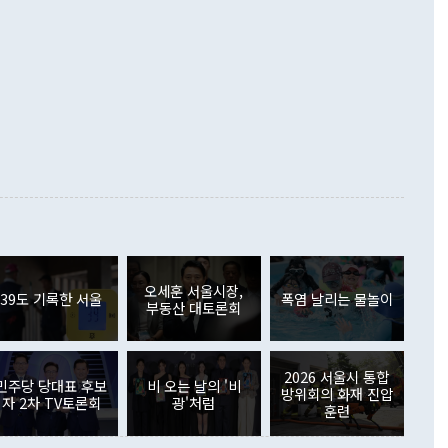
로 바꾸는 논의에 착수하겠다"면서 "북·미 정상회담 견인과
증했고 컴퓨터·주변기기(SSD)는 282.7% 증가했다. IT 품목
화의 동력을 확보하기 위해 최선을 다할 것"이라고 말했다. 하
.4% 늘었으며 비IT 품목도 ▲석유제품(47.5%) ▲화공품
령은 정 장관의 구상에 대부분 제동을 걸었다. 이 대통령은 "평
▲철강제품(17.9%) ▲승용차(6.1%) 등을 중심으로 18.6% 증가
 정치적으로 악용되는 측면이 있다"며 "많이 조심하셔야 한
준 수입은 ▲원자재(30.5%) ▲자본재(35.3%) ▲소비재
다. 북한을 다른 이름으로 불러야 한다는 주장에는 "표현에 꼬
가 모두 늘었다. 서비스수지는 12억9000만달러 적자를 기록해 전
정쟁으로 휘몰아 들어가면 원래 하고자 했던 데에서 오히려 나
000만달러)보다 적자 폭이 확대됐다. 여행수지는 외국인 입국자
래될 수 있다"고 경고했다. 이 대통령은 남북 신뢰 구축을 위해
증료 인상 등에 따른 출국자 감소로 4억4000만달러 흑자를
합의를 선제적으로 복원해야 한다는 정 장관의 주장에 대해서도
지식재산권사용료수지는 전월 흑자에서 4억4000만달러 적자
대로 하는 게 과연 한반도의 평화와 안정에 플러스냐, 결론적
 본원소득수지는 배당소득을 중심으로 32억7000만달러 흑자
이 들 때도 있다"며 부정적으로 반응했다. 조현 외교부 장
월(21억7000만달러)보다 흑자 폭이 확대됐다. 배당소득수지
 사후 브리핑에서 정 장관이 언급한 '4자 회담'에 대해 "이상
이 늘어난 데다 전월 분기배당에 따른 기저효과로 배당지급이
 어떤 희망이라 하더라도 그건 아직 조율되지 않은 방법"이
6000만달러 흑자를 나타냈다. 금융계정 순자산은 6월 중 467
들께서 디스카운트해 주시면 좋겠다"고 선을 그었다. 정 장관
러 증가해 월간 기준 역대 최대 증가 폭을 기록했다. 종전 최대
아 블라디보스토크에서 열리는 '동방경제포럼(EEF)'을 언급하
월(369억9000만달러)을 넘어선 것이다. 직접투자에서는 내국
원에서 (참석을) 검토하고 있다"고 발언한 데 대해서도 조 장관
가 80억1000만달러, 외국인의 국내투자가 46억3000만달러
외교부의 몫"이라며 "아직 거기까지 진도가 나가지 않았다"고
오세훈 서울시장,
. 증권투자에서는 외국인의 국내 주식 매도세가 이어졌다. 외
39도 기록한 서울
폭염 날리는 물놀이
부동산 대토론회
장관이 이날 소개한 대북 구상과 설명은 정부 내 조율을 거치지
주식 투자는 차익실현 매도 등의 영향으로 316억1000만달러
서 문제가 있다. 특히 주적 표현 대체와 국호 사용, 9·19 군
(-310억5000만달러)에 이어 역대 최대 순매도 기록을 다시
 4자회담 추진 등은 통일부 장관이 결정할 사안이 아니어서 월
국인의 국내 채권투자는 세계국채지수(WGBI) 자금 유입에도
이 나오고 있다. 이 대통령은 정 장관의 업무보고를 듣고 난
도래 영향으로 증가 폭이 줄어든 52억9000만달러를 기록했
2026 서울시 통합
무보고에 발표했다고 승인난 건 아니다"라고 재차 확인했다. 정
민주당 당대표 후보
비 오는 날의 '비
 해외 증권투자는 주식을 중심으로 35억6000만달러 증가했
방위회의 화재 진압
자 2차 TV토론회
광'처럼
통은 "정 장관의 발언 내용은 대부분 국가안전보장회의(NSC)
newspim.com
훈련
된 사안이 아닌 정 장관의 개인적 생각에 가깝다"며 "안보 관
이 정부의 공식 정책이 아닌 사안을 추진하겠다고 업무보고를