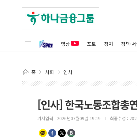
영상
포토
정치
정책·서
홈
사회
인사
[인사] 한국노동조합총
기사입력 :
2026년07월09일 19:19
최종수정 :
20