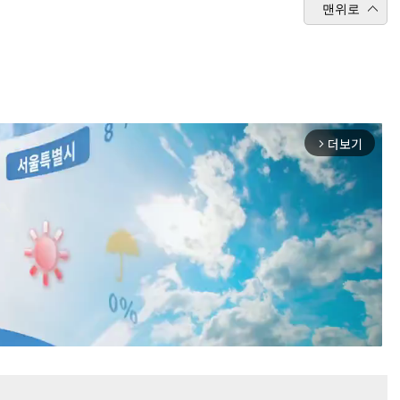
맨위로
더보기
arrow_forward_ios