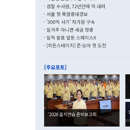
를 평화 체제
196.9% 급
검찰 수사권, 72년만에 막 내려
함께 4자 대
수출은 160
지만 이 대통
서울 첫 폭염중대경보
(18.6%) 
화공존 정책이
했다. 통관 기
'300억 사기' 차가원 구속
다"고 지적했
(16.4%)
투리가 잡혀 
실거주 아니면 세금 껑충
월(-10억9
쁜 상황이 초
증가와 유류할
실적 발표 앞둔 스페이스X
9·19 군사
기록했지만 
[히든스테이지] 즌·오아 첫 도전
"우리의 선의
로 전환됐다.
으로 약간의 의문
를 기록해 전
관은 업무보고
는 배당수입
주의에 근거한
줄면서 25억
[주요포토]
라며 "여러분
억1000만달
이 9월 러시
였던 올해 3
며 "정부 차
인의 해외투자
은 "그것은 
각각 증가했다
잘랐다. 정 
국인의 국내 
않았다는 점에
감소하며 전월
사합의 복원,
경신했다. 외
권이라는 지적
분기 말 만기
뒤 "여기 업
다. 내국인의
'2026 을지연습 준비보고회
부의 한 소식
다. eoyn2@
를 거쳐 결정
련 부처 장관