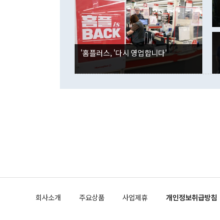
은 "그것은 
각각 증가했다
잘랐다. 정 
국인의 국내 
않았다는 점에
감소하며 전월
사합의 복원,
경신했다. 외
권이라는 지적
분기 말 만기
뒤 "여기 업
다. 내국인의
'홈플러스, '다시 영업합니다'
부의 한 소식
다. eoyn2@
를 거쳐 결정
련 부처 장관
하고 대통령의
한 문제"라고 지적했다. 이재명 대통령이
외교 국방 등
2026.08.05 ◆시대착오적 접근, 대북 인식 오류 더욱 문제인 것은 정 장관
의 이같은 주
실과 다른 인
격히 변화하고
못하고 있다는
되뇌는 것은 
법을 호도하고
이나 미국은 
금까지의 북핵
회사소개
주요상품
사업제휴
개인정보취급방침
공하는 방식으
과 중유 제공
의 모든 단계