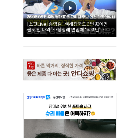
[스팟Live] 송영길 “뼈해장국도 3번 끓이면
물도 안 나와”…정청래 연임에 ‘직격탄’ |
26.08.08 더불어민주당 당대표·최고위원 후
보 인천 합동연설회