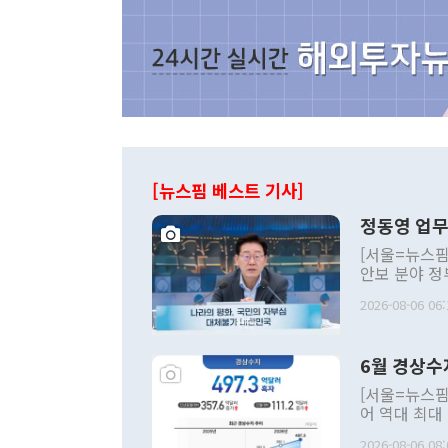
[뉴스핌 베스트 기사]
정동영 업무
[서울=뉴스핌
안보 분야 정
평화공존 발전
2026-08-06 06:
발언 중에는 
언한 것이 있
령은 공개적으
6월 경상수
주의적 희망에
관의 대북 정
[서울=뉴스핌
관 부처 장관
어 역대 최대
관의 무리한 
출 호조로 월
다. [정동영 통일부 장관이 지난달 23일 오후 서울 종로구 정부서울청사에
2026-08-06 08: