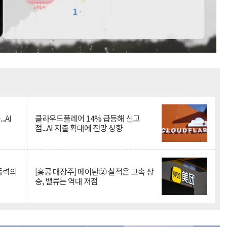
Mute
.AI
클라우드플레어 14% 급등해 신고
점...AI 지출 확대에 전망 상향
 동력의
[홍콩 대장주] 메이퇀② 실적은 고속 상
승, 밸류는 역대 저점