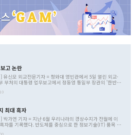
보고 논란
] 유신모 외교전문기자 = 청와대 영빈관에서 5일 열린 외교·
부 부처의 대통령 업무보고에서 정동영 통일부 장관의 '한반도
 구상'과 업무보고 발언이 논란을 빚고 있다. 이날 정 장관의
10
정부 내 조율을 거치지 않은 사안을 정책으로 추진하겠다고 공
는가 하면 사실 관계에 맞지 않은 설명도 있었다. 이재명 대통
로 신중을 기해 달라고 경고했고, 조현 외교부 장관은 '이상
지 최대 흑자
 근거한 비현실적 구상'이라는 비판을 내놨다. 그동안 정 장
책 관련 발언이 물의를 빚은 적은 여러 번 있지만 대통령과 유
] 박가연 기자 = 지난 6월 우리나라의 경상수지가 전월에 이
이 공개적으로 부정적 입장을 표명한 것은 이례적이다. 정 장
 흑자를 기록했다. 반도체를 중심으로 한 정보기술(IT) 품목 수
대북 접근법과 월권을 제어해야 한다는 목소리도 높아지고 있
간 상품수출이 처음으로 1000억달러를 넘어선 영향이다. [자
00