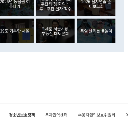
외교부의 몫"이라며 "아직 거기까지 진도가 나가지 않았다"고
2026년 동물원 여
2026 을지연습 준
. 증권투자에서는 외국인의 국내 주식 매도세가 이어졌다. 외
추천위 첫 회의…
름나기
비보고회
장관이 이날 소개한 대북 구상과 설명은 정부 내 조율을 거치지
주식 투자는 차익실현 매도 등의 영향으로 316억1000만달러
후보추천 절차 착수
서 문제가 있다. 특히 주적 표현 대체와 국호 사용, 9·19 군
(-310억5000만달러)에 이어 역대 최대 순매도 기록을 다시
 4자회담 추진 등은 통일부 장관이 결정할 사안이 아니어서 월
국인의 국내 채권투자는 세계국채지수(WGBI) 자금 유입에도
이 나오고 있다. 이 대통령은 정 장관의 업무보고를 듣고 난
도래 영향으로 증가 폭이 줄어든 52억9000만달러를 기록했
무보고에 발표했다고 승인난 건 아니다"라고 재차 확인했다. 정
오세훈 서울시장,
 해외 증권투자는 주식을 중심으로 35억6000만달러 증가했
39도 기록한 서울
폭염 날리는 물놀이
부동산 대토론회
통은 "정 장관의 발언 내용은 대부분 국가안전보장회의(NSC)
newspim.com
된 사안이 아닌 정 장관의 개인적 생각에 가깝다"며 "안보 관
이 정부의 공식 정책이 아닌 사안을 추진하겠다고 업무보고를
 면전에서 '국군통수권자가 나서야 한다'고 주장한 것은 심각
 5일 청와대 영빈관에서 열린 통일
 외교 안보 부처 업무보고에서 발언하고 있다. [사진=청와대]
장이 현 시점에서 이미 참고가 될 수 없는 과거의 경험 또는 사
식에 기반하고 있다는 것이다. 정 장관이 주장하는 구상은 급
 있는 북한의 전략과 한반도 및 국제 정세를 전혀 반영하지
 비판이 제기되고 있다. 정 장관이 "흘러간 선(先)비핵화만
현실을 바꾸지 못한다"고 언급한 것은 지금까지의 대북 접근
 있다. 북핵 위기 발발 이후 지금까지 모든 핵 협상에서 한국
북한에 선비핵화를 공식적으로 요구한 적이 없기 때문이다. 지
 협상은 북한의 비핵화 조치에 한·미가 상응하는 대가를 제
로 이뤄졌다. 1994년 북·미 제네바 기본합의는 핵시설 동결
청소년보호정책
독자권익센터
수용자권익보호위원회
의 교환이었다. 2005년 9.19 공동성명도 북한의 비핵화 조치
에 상응조치를 제공하는 '행동 대 행동' 원칙이 적용됐다. 대북