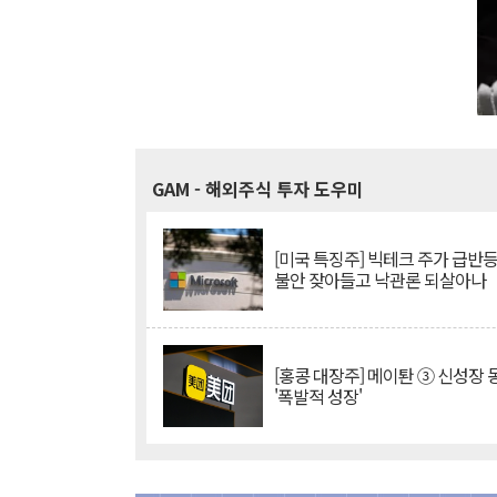
GAM
- 해외주식 투자 도우미
[미국 특징주] 빅테크 주가 급반등..
불안 잦아들고 낙관론 되살아나
[홍콩 대장주] 메이퇀 ③ 신성장
'폭발적 성장'