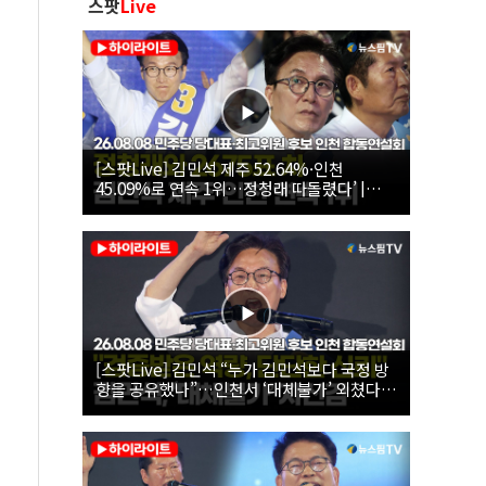
스팟
Live
[스팟Live] 김민석 제주 52.64%·인천
45.09%로 연속 1위…정청래 따돌렸다’ |
26.08.08 더불어민주당 당대표·최고위원 후
보 인천 합동연설회
[스팟Live] 김민석 “누가 김민석보다 국정 방
향을 공유했나”…인천서 ‘대체불가’ 외쳤다 |
26.08.08 더불어민주당 당대표·최고위원 후
보 인천 합동연설회