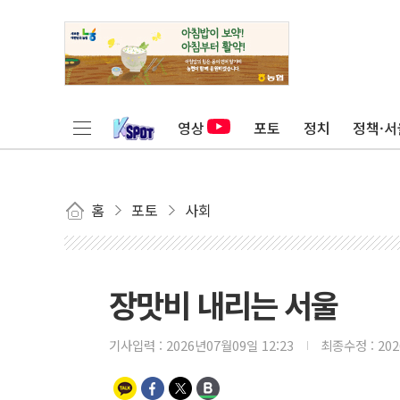
영상
포토
정치
정책·서
홈
포토
사회
장맛비 내리는 서울
기사입력 :
2026년07월09일 12:23
최종수정 :
20