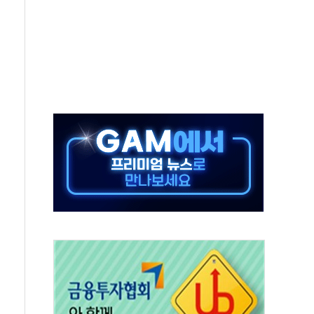
지시…與 "적극 환영"·野 "졸속 국정"
10일까지 최대 3.5m 높은 물결
23명…정부, 비상대응기구 가동
 베이징도 부동산 규제 철폐
승으로 피서객 7명 고립…전원 구조
 멍' 운영…페르세우스 유성우 관측