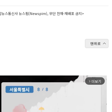
뉴스통신사 뉴스핌(Newspim), 무단 전재-재배포 금지>
맨위로
더보기
arrow_forward_ios