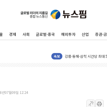
[속보] 민주, 제주·인천 경선 결
[속보] 민주, 인천 경선 결과 발
[속보] 민주, 제주 경선 결과 발
울
경제
사회
글로벌·중국
해외투자
산업
증권·
이번주 국내 주요 금융일정(8.1
美, 이란전 출구전략 만지작
강릉·동해·삼척 시간당 최대 
폐기물 수거하다 참변…60대
속보
서울 중랑구 주택가서 흉기 난
李대통령 "결혼 때문에 손해 
여수 오동도 인근 해상서 모
추미애, '위안부' 피해자 기림
인천 선재도 갯벌서 해루질 중
26년07월09일 12:24
인천서 말다툼 중 어머니 흉기
가
가
'화합' 꺼낸 김민석에 '뻔뻔