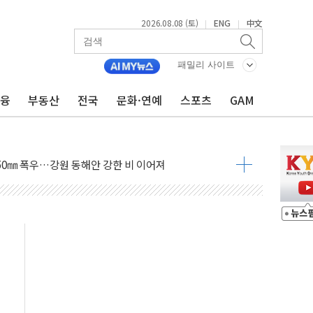
2026.08.08 (토)
ENG
中文
|
|
과 발표...김민석 47.75% 정청래 42.08%
표...김민석 45.09% 정청래 43.27% 송영길 11.63%
패밀리 사이트
표...김민석 52.64% 정청래 39.89% 송영길 7.47%
금융
부동산
전국
문화·연예
스포츠
GAM
0~8.14)
…공습 한계·탄약 부족 현실화
50㎜ 폭우…강원 동해안 강한 비 이어져
 환경미화원 수거차에 치여 사망
동…60대 남성 2명 숨져
보는 일 없게"…'결혼 페널티' 22개 과제 손본다
터보트 전복…1명 사망·1명 실종
의 날 참석..."국제적 시민 연대로 목소리 내야"
 실종 60대 나흘만에 숨진 채 발견
 살해 10대 아들 체포
' 받아친 정청래…제주 연설서 신경전 고조