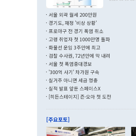
료=한국은행] 한국은행이 6일 발표한 '2026년 6월 국제수지(잠정)'에
서 취임 1주년 
면 지난 6월
부 장관 권한
1000만달러
서울 외곽 월세 200만원
발전 구상'을
이에 따라 올
적 갈등 해결
경기도, 재정 '비상 상황'
했다. 경상수
결과 혐오의 
9000만달러
프로야구 전 경기 폭염 취소
년간의 CVI
지 기준 상품
고령 취업자 첫 1000만명 돌파
무너졌다고도 
며 월간 기준
현실을 바꾸는
달러로 38.
화물선 운임 3주만에 최고
를 평화 체제
196.9% 급
검찰 수사권, 72년만에 막 내려
함께 4자 대
수출은 160
지만 이 대통
서울 첫 폭염중대경보
(18.6%) 
화공존 정책이
했다. 통관 기
'300억 사기' 차가원 구속
다"고 지적했
(16.4%)
투리가 잡혀 
실거주 아니면 세금 껑충
월(-10억9
쁜 상황이 초
증가와 유류할
실적 발표 앞둔 스페이스X
9·19 군사
기록했지만 
[히든스테이지] 즌·오아 첫 도전
"우리의 선의
로 전환됐다.
으로 약간의 의문
를 기록해 전
관은 업무보고
는 배당수입
주의에 근거한
줄면서 25억
[주요포토]
라며 "여러분
억1000만달
이 9월 러시
였던 올해 3
며 "정부 차
인의 해외투자