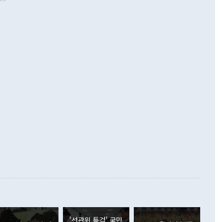
 따르
기자간담회를 하고 있다. [사진=통일부] 2026.07.23 ◆통일
 경상수지는 497억3000만달러 흑자로 집계됐다. 전월(386억
 넘어선 주장 정 장관은 이날 업무보고에서 '한반도 평화공존
)에 이어 두 달 연속 월간 기준 역대 최대 기록을 갈아치웠다.
 설명하면서 이재명 정부 2년차 핵심 과제로 상호 존중·평화
해 상반기 누적 경상수지 흑자는 1910억1000만달러를 기록
·핵 없는 한반도 등 3대 기본 방향을 제시했다. 정 장관은 "대
지 흑자를 견인한 것은 상품수지다. 6월 상품수지는 478억
언어는 멈춰야 한다"면서 주적 용어 대체를 주장했다. 지난 25
 흑자를 기록하며 전월에 이어 역대 최대를 다시 썼다. 국제수
D(완전하고 검증가능하며 되돌릴 수 없는 비핵화) 구도는 이미
수출은 1123억7000만달러로 전년 동월 대비 84.5% 증가하
했다. 또 "현 시점에서 흘러간 선(先)비핵화만 되뇌는 것은
 처음으로 1000억달러를 넘어섰다. 상품수입은 644억8000만
 데 힘이 되지 않는다"고 주장했다. 정 장관은 또 "정전 체제
6% 늘었다. 통관 기준으로는 반도체 수출이 전년 동월 대비
로 바꾸는 논의에 착수하겠다"면서 "북·미 정상회담 견인과
증했고 컴퓨터·주변기기(SSD)는 282.7% 증가했다. IT 품목
화의 동력을 확보하기 위해 최선을 다할 것"이라고 말했다. 하
.4% 늘었으며 비IT 품목도 ▲석유제품(47.5%) ▲화공품
령은 정 장관의 구상에 대부분 제동을 걸었다. 이 대통령은 "평
▲철강제품(17.9%) ▲승용차(6.1%) 등을 중심으로 18.6% 증가
 정치적으로 악용되는 측면이 있다"며 "많이 조심하셔야 한
준 수입은 ▲원자재(30.5%) ▲자본재(35.3%) ▲소비재
다. 북한을 다른 이름으로 불러야 한다는 주장에는 "표현에 꼬
가 모두 늘었다. 서비스수지는 12억9000만달러 적자를 기록해 전
정쟁으로 휘몰아 들어가면 원래 하고자 했던 데에서 오히려 나
000만달러)보다 적자 폭이 확대됐다. 여행수지는 외국인 입국자
래될 수 있다"고 경고했다. 이 대통령은 남북 신뢰 구축을 위해
증료 인상 등에 따른 출국자 감소로 4억4000만달러 흑자를
합의를 선제적으로 복원해야 한다는 정 장관의 주장에 대해서도
지식재산권사용료수지는 전월 흑자에서 4억4000만달러 적자
대로 하는 게 과연 한반도의 평화와 안정에 플러스냐, 결론적
 본원소득수지는 배당소득을 중심으로 32억7000만달러 흑자
이 들 때도 있다"며 부정적으로 반응했다. 조현 외교부 장
월(21억7000만달러)보다 흑자 폭이 확대됐다. 배당소득수지
 사후 브리핑에서 정 장관이 언급한 '4자 회담'에 대해 "이상
이 늘어난 데다 전월 분기배당에 따른 기저효과로 배당지급이
 어떤 희망이라 하더라도 그건 아직 조율되지 않은 방법"이
6000만달러 흑자를 나타냈다. 금융계정 순자산은 6월 중 467
들께서 디스카운트해 주시면 좋겠다"고 선을 그었다. 정 장관
러 증가해 월간 기준 역대 최대 증가 폭을 기록했다. 종전 최대
아 블라디보스토크에서 열리는 '동방경제포럼(EEF)'을 언급하
월(369억9000만달러)을 넘어선 것이다. 직접투자에서는 내국
원에서 (참석을) 검토하고 있다"고 발언한 데 대해서도 조 장관
가 80억1000만달러, 외국인의 국내투자가 46억3000만달러
'선관위 특검' 국민