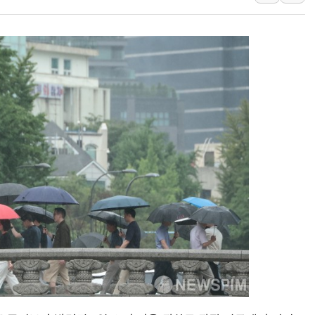
李대통령, ISA 개편 재검토 
동해중부 전 해상 풍랑주의보…
연일 폭염에 온열질환 사망 
中 전방위 아파트 부양, 수도
인제 용대리 계곡서 수위 상
동해시, 11~14일 '별똥별