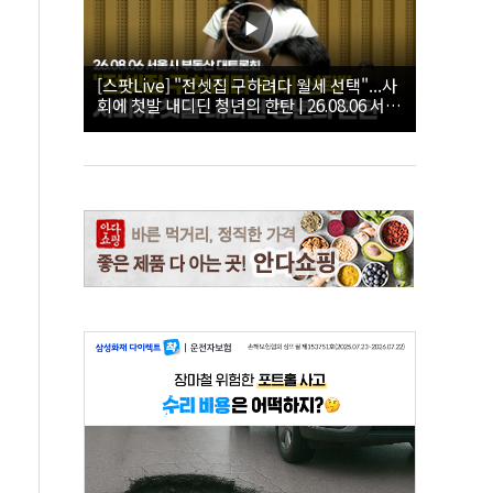
[스팟Live] "전셋집 구하려다 월세 선택"...사
회에 첫발 내디딘 청년의 한탄 | 26.08.06 서울
시 부동산 대토론회