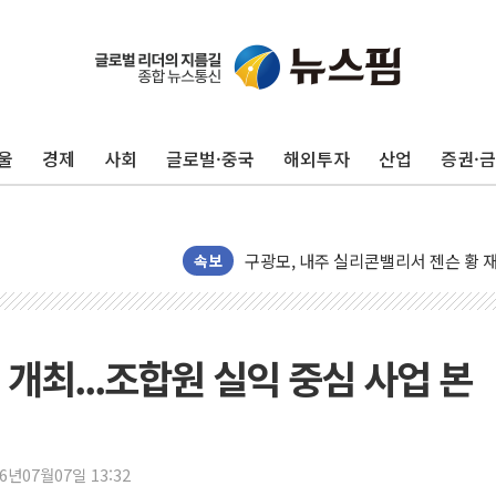
울
경제
사회
글로벌·중국
해외투자
산업
증권·
유럽증시, 견조한 실적 소화하며 대부분
리투아니아 국방 "러, 우크라 드론으로
구광모, 내주 실리콘밸리서 젠슨 황 
뉴욕증시 개장 전 특징주...모더나
속보
김정관 장관 "영업이익 N% 성과급
뉴욕증시 프리뷰, 미 주가선물 AI주
청와대, 북한 단거리 탄도미사일 발사
개최...조합원 실익 중심 사업 본
금값 7주 만에 최고…美 고용 둔화·
[인도증시] 중동 긴장 완화에 실적 호
러, 1인칭시점 드론으로 우크라 민간
26년07월07일 13:32
[베트남 증시] 지수 하락 속 'DGC