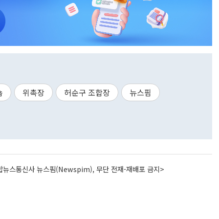
숍
위촉장
허순구 조합장
뉴스핌
뉴스통신사 뉴스핌(Newspim), 무단 전재-재배포 금지>