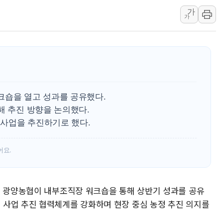
가
'월가의 황제' 다이먼 "금융시장 레
가
양주 섬유염색공장서 화재 1명 중상…
김정관 산업부 장관 "주 52시간 손봐
해군 1함대 창설 80주년…지역과 함께
[3보] 북, 원산서 동해로 단거리 탄도
우크라 드론 전술, 중남미 콜롬비아에
크숍을 열고 성과를 공유했다.
동해해경, 독도 해상서 부유물 감긴 
해 추진 방향을 논의했다.
주한미군 "오산기지 누출, 백린 아닌 
사업을 추진하기로 했다.
구미 폐염산처리업체서 불 2시간30여
어요.
시 광양농협이 내부조직장 워크숍을 통해 상반기 성과를 공유
사업 추진 협력체계를 강화하며 현장 중심 농정 추진 의지를