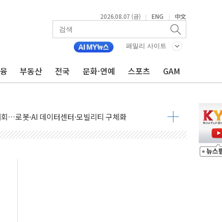
2026.08.07 (금)
ENG
中文
|
|
패밀리 사이트
금융
부동산
전국
문화·연예
스포츠
GAM
 상승… "2분기 기업 순이익 21% 증가" 전망
 나토 회원국 공격 검토… 거짓 깃발 작전"
재회…로봇·AI 데이터센터·모빌리티 구체화
·아이온큐·도어대시↑ VS 샌디스크·피그마·앱러빈↓
 반대…상법·자본시장법 개정 논의"
 차익실현 속 혼조세...웨스턴디지털·샌디스크↓
에 긴급 안보 점검회의
호르무즈 재개방 기대에 강세
조까지, 상승...호실적 보고 기업 상승세 뚜렷
인 '사파리' 공격… 시민들 공포감 극대화 전략
' 임시 주총 기대감에 홀로 상한가…마진 잔액은 사상 최고