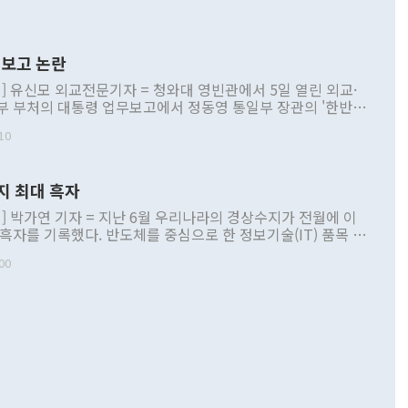
보고 논란
] 유신모 외교전문기자 = 청와대 영빈관에서 5일 열린 외교·
부 부처의 대통령 업무보고에서 정동영 통일부 장관의 '한반도
 구상'과 업무보고 발언이 논란을 빚고 있다. 이날 정 장관의
10
정부 내 조율을 거치지 않은 사안을 정책으로 추진하겠다고 공
는가 하면 사실 관계에 맞지 않은 설명도 있었다. 이재명 대통
로 신중을 기해 달라고 경고했고, 조현 외교부 장관은 '이상
지 최대 흑자
 근거한 비현실적 구상'이라는 비판을 내놨다. 그동안 정 장
책 관련 발언이 물의를 빚은 적은 여러 번 있지만 대통령과 유
] 박가연 기자 = 지난 6월 우리나라의 경상수지가 전월에 이
이 공개적으로 부정적 입장을 표명한 것은 이례적이다. 정 장
 흑자를 기록했다. 반도체를 중심으로 한 정보기술(IT) 품목 수
대북 접근법과 월권을 제어해야 한다는 목소리도 높아지고 있
간 상품수출이 처음으로 1000억달러를 넘어선 영향이다. [자
00
 따르
기자간담회를 하고 있다. [사진=통일부] 2026.07.23 ◆통일
 경상수지는 497억3000만달러 흑자로 집계됐다. 전월(386억
 넘어선 주장 정 장관은 이날 업무보고에서 '한반도 평화공존
)에 이어 두 달 연속 월간 기준 역대 최대 기록을 갈아치웠다.
 설명하면서 이재명 정부 2년차 핵심 과제로 상호 존중·평화
해 상반기 누적 경상수지 흑자는 1910억1000만달러를 기록
·핵 없는 한반도 등 3대 기본 방향을 제시했다. 정 장관은 "대
지 흑자를 견인한 것은 상품수지다. 6월 상품수지는 478억
언어는 멈춰야 한다"면서 주적 용어 대체를 주장했다. 지난 25
 흑자를 기록하며 전월에 이어 역대 최대를 다시 썼다. 국제수
D(완전하고 검증가능하며 되돌릴 수 없는 비핵화) 구도는 이미
수출은 1123억7000만달러로 전년 동월 대비 84.5% 증가하
했다. 또 "현 시점에서 흘러간 선(先)비핵화만 되뇌는 것은
 처음으로 1000억달러를 넘어섰다. 상품수입은 644억8000만
 데 힘이 되지 않는다"고 주장했다. 정 장관은 또 "정전 체제
6% 늘었다. 통관 기준으로는 반도체 수출이 전년 동월 대비