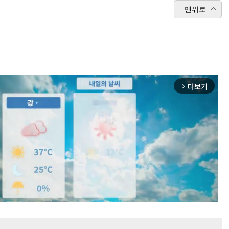
맨위로
더보기
arrow_forward_ios