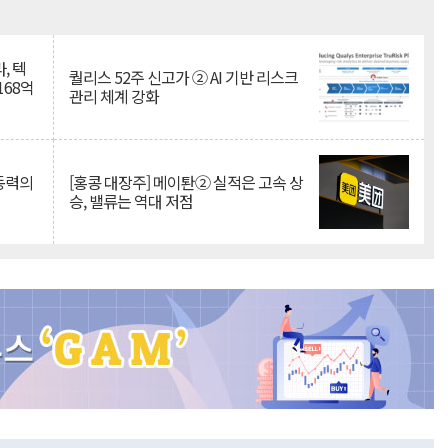
Mute
, 텍
퀄리스 52주 신고가 ② AI 기반 리스크
168억
관리 체계 강화
 동력의
[홍콩 대장주] 메이퇀② 실적은 고속 상
승, 밸류는 역대 저점