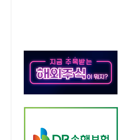
버리지 위험수위…숨은 차입이 더 큰 변수"
대응 1단계 진압 중
야, 경쟁상대 中과 비교해야"
하는 '선봉'의 대민 봉사
미사일 1발 발사… 올해 10번째·42일 만 도발
 새 안보 위기… 반군·마약카르텔이 습득해 전투 활용
어선 구조
무해한 표면 부식 물질"
분만에 진화...외국인 노동자 숨져