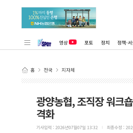
영상
포토
정치
정책·서
홈
전국
지자체
광양농협, 조직장 워크숍 
격화
기사입력 :
2026년07월07일 13:32
최종수정 :
20