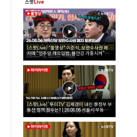
스팟
Live
[스팟Live] *풀영상* 이준석, 보완수사권 폐
지에 "민주당 개악입법, 불안감 가중시켜"｜
26.08.06 개혁신당 보완수사권 폐지 토론회
[스팟Live] '투미TV' 김제경이 내린 李정부 부
동산 정책 점수는? | 26.08.06 서울시 부동산
대토론회