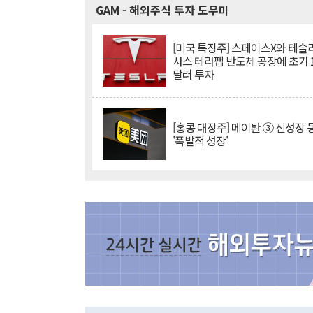
GAM
- 해외주식 투자 도우미
[미국 특징주] 스페이스X와 테슬라
사스 테라팹 반도체 공장에 초기 
달러 투자
[홍콩 대장주] 메이퇀 ③ 신성장
'폭발적 성장'