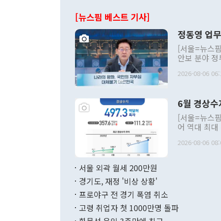
[뉴스핌 베스트 기사]
정동영 업무
[서울=뉴스핌
안보 분야 정
평화공존 발전
2026-08-06 06:
발언 중에는 
언한 것이 있
령은 공개적으
6월 경상수
주의적 희망에
관의 대북 정
[서울=뉴스핌
관 부처 장관
어 역대 최대
관의 무리한 
출 호조로 월
다. [정동영 통일부 장관이 지난달 23일 오후 서울 종로구 정부서울청사에
2026-08-06 08:
료=한국은행] 한국은행이 6일 발표한 '2026년 6월 국제수지(잠정)'에
서 취임 1주년 
면 지난 6월
부 장관 권한
1000만달러
서울 외곽 월세 200만원
발전 구상'을
이에 따라 올
적 갈등 해결
경기도, 재정 '비상 상황'
했다. 경상수
결과 혐오의 
9000만달러
프로야구 전 경기 폭염 취소
년간의 CVI
지 기준 상품
고령 취업자 첫 1000만명 돌파
무너졌다고도 
며 월간 기준
현실을 바꾸는
달러로 38.