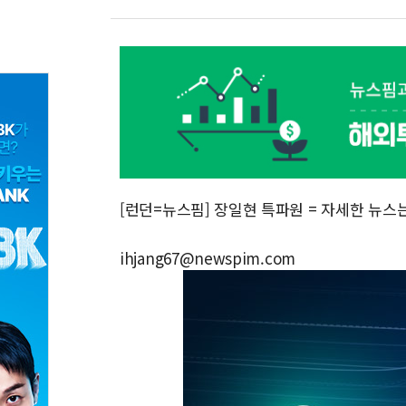
[런던=뉴스핌] 장일현 특파원 = 자세한 뉴스
ihjang67@newspim.com