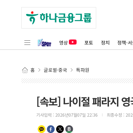
영상
포토
정치
정책·서
홈
글로벌·중국
특파원
[속보] 나이절 패라지 
기사입력 :
2026년07월07일 22:36
최종수정 :
20