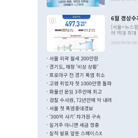
발언 중에는 
언한 것이 있
령은 공개적으
6월 경상수
주의적 희망에
관의 대북 정
[서울=뉴스핌
관 부처 장관
어 역대 최대
관의 무리한 
출 호조로 월
다. [정동영 통일부 장관이 지난달 23일 오후 서울 종로구 정부서울청사에
2026-08-06 08:
료=한국은행] 한국은행이 6일 발표한 '2026년 6월 국제수지(잠정)'에
서 취임 1주년 
면 지난 6월
부 장관 권한
1000만달러
서울 외곽 월세 200만원
발전 구상'을
이에 따라 올
적 갈등 해결
경기도, 재정 '비상 상황'
했다. 경상수
결과 혐오의 
9000만달러
프로야구 전 경기 폭염 취소
년간의 CVI
지 기준 상품
고령 취업자 첫 1000만명 돌파
무너졌다고도 
며 월간 기준
현실을 바꾸는
달러로 38.
화물선 운임 3주만에 최고
를 평화 체제
196.9% 급
검찰 수사권, 72년만에 막 내려
함께 4자 대
수출은 160
지만 이 대통
서울 첫 폭염중대경보
(18.6%) 
화공존 정책이
했다. 통관 기
'300억 사기' 차가원 구속
다"고 지적했
(16.4%)
투리가 잡혀 
실거주 아니면 세금 껑충
월(-10억9
쁜 상황이 초
증가와 유류할
실적 발표 앞둔 스페이스X
9·19 군사