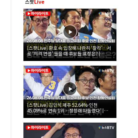
스팟
Live
[스팟Live] 환호 속 입장해 나란히 ‘찰칵’…서
로 ‘저격 연설’ 들을 때 후보들 표정은? |
26.08.08 더불어민주당 당대표·최고위원 후
보 인천 합동연설회
[스팟Live] 김민석 제주 52.64%·인천
45.09%로 연속 1위…정청래 따돌렸다’ |
26.08.08 더불어민주당 당대표·최고위원 후
보 인천 합동연설회