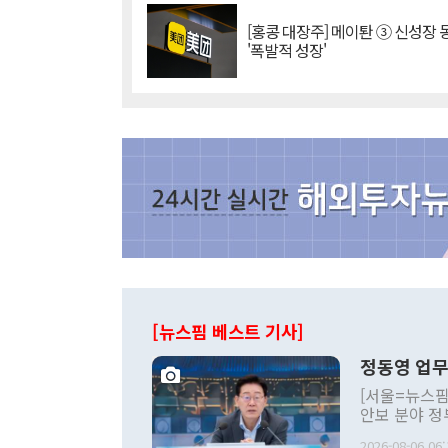
[홍콩 대장주] 메이퇀 ③ 신성장
'폭발적 성장'
[뉴스핌 베스트 기사]
정동영 업무
[서울=뉴스핌
안보 분야 정
평화공존 발전
2026-08-06 06: