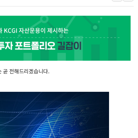
美, 이란전 출구전략 만지작
강릉·동해·삼척 시간당 최대 
폐기물 수거하다 참변…60대
서울 중랑구 주택가서 흉기 난
李대통령 "결혼 때문에 손해 
여수 오동도 인근 해상서 모
추미애, '위안부' 피해자 기림
는 곧 전해드리겠습니다.
인천 선재도 갯벌서 해루질 중
인천서 말다툼 중 어머니 흉기
'화합' 꺼낸 김민석에 '뻔뻔