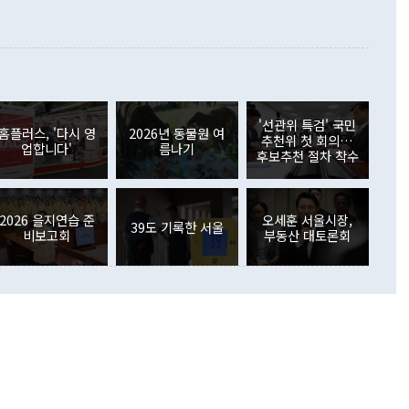
지식재산권사용료수지는 전월 흑자에서 4억4000만달러 적자
대로 하는 게 과연 한반도의 평화와 안정에 플러스냐, 결론적
 본원소득수지는 배당소득을 중심으로 32억7000만달러 흑자
이 들 때도 있다"며 부정적으로 반응했다. 조현 외교부 장
월(21억7000만달러)보다 흑자 폭이 확대됐다. 배당소득수지
 사후 브리핑에서 정 장관이 언급한 '4자 회담'에 대해 "이상
이 늘어난 데다 전월 분기배당에 따른 기저효과로 배당지급이
 어떤 희망이라 하더라도 그건 아직 조율되지 않은 방법"이
6000만달러 흑자를 나타냈다. 금융계정 순자산은 6월 중 467
들께서 디스카운트해 주시면 좋겠다"고 선을 그었다. 정 장관
러 증가해 월간 기준 역대 최대 증가 폭을 기록했다. 종전 최대
아 블라디보스토크에서 열리는 '동방경제포럼(EEF)'을 언급하
월(369억9000만달러)을 넘어선 것이다. 직접투자에서는 내국
원에서 (참석을) 검토하고 있다"고 발언한 데 대해서도 조 장관
가 80억1000만달러, 외국인의 국내투자가 46억3000만달러
'선관위 특검' 국민
외교부의 몫"이라며 "아직 거기까지 진도가 나가지 않았다"고
홈플러스, '다시 영
2026년 동물원 여
. 증권투자에서는 외국인의 국내 주식 매도세가 이어졌다. 외
추천위 첫 회의…
업합니다'
름나기
장관이 이날 소개한 대북 구상과 설명은 정부 내 조율을 거치지
주식 투자는 차익실현 매도 등의 영향으로 316억1000만달러
후보추천 절차 착수
서 문제가 있다. 특히 주적 표현 대체와 국호 사용, 9·19 군
(-310억5000만달러)에 이어 역대 최대 순매도 기록을 다시
 4자회담 추진 등은 통일부 장관이 결정할 사안이 아니어서 월
국인의 국내 채권투자는 세계국채지수(WGBI) 자금 유입에도
이 나오고 있다. 이 대통령은 정 장관의 업무보고를 듣고 난
도래 영향으로 증가 폭이 줄어든 52억9000만달러를 기록했
무보고에 발표했다고 승인난 건 아니다"라고 재차 확인했다. 정
2026 을지연습 준
오세훈 서울시장,
 해외 증권투자는 주식을 중심으로 35억6000만달러 증가했
39도 기록한 서울
비보고회
부동산 대토론회
통은 "정 장관의 발언 내용은 대부분 국가안전보장회의(NSC)
newspim.com
된 사안이 아닌 정 장관의 개인적 생각에 가깝다"며 "안보 관
이 정부의 공식 정책이 아닌 사안을 추진하겠다고 업무보고를
 면전에서 '국군통수권자가 나서야 한다'고 주장한 것은 심각
 5일 청와대 영빈관에서 열린 통일
 외교 안보 부처 업무보고에서 발언하고 있다. [사진=청와대]
장이 현 시점에서 이미 참고가 될 수 없는 과거의 경험 또는 사
식에 기반하고 있다는 것이다. 정 장관이 주장하는 구상은 급
 있는 북한의 전략과 한반도 및 국제 정세를 전혀 반영하지