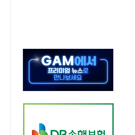
…공습 한계·탄약 부족 현실화
50㎜ 폭우…강원 동해안 강한 비 이어져
 환경미화원 수거차에 치여 사망
동…60대 남성 2명 숨져
보는 일 없게"…'결혼 페널티' 22개 과제 손본다
터보트 전복…1명 사망·1명 실종
의 날 참석..."국제적 시민 연대로 목소리 내야"
 실종 60대 나흘만에 숨진 채 발견
 살해 10대 아들 체포
' 받아친 정청래…제주 연설서 신경전 고조