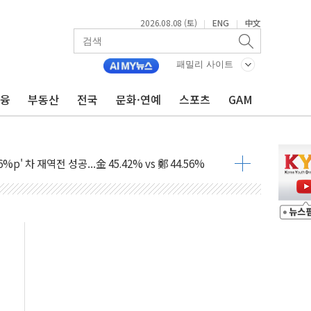
2026.08.08 (토)
ENG
中文
|
|
패밀리 사이트
금융
부동산
전국
문화·연예
스포츠
GAM
투입…고수온 양식장 복구·지원 '총력'
산사태 주의보'...경북도, 호우 피해·통제구간 없어
%p' 차 재역전 성공...金 45.42% vs 鄭 44.56%
·정청래·김민석 당대표 후보
 정청래에 승리...47.75% vs 42.08%
과 발표...김민석 47.75% 정청래 42.08%
표...김민석 45.09% 정청래 43.27% 송영길 11.63%
표...김민석 52.64% 정청래 39.89% 송영길 7.47%
0~8.14)