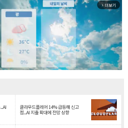
더보기
arrow_forward_ios
Mute
.AI
클라우드플레어 14% 급등해 신고
점...AI 지출 확대에 전망 상향