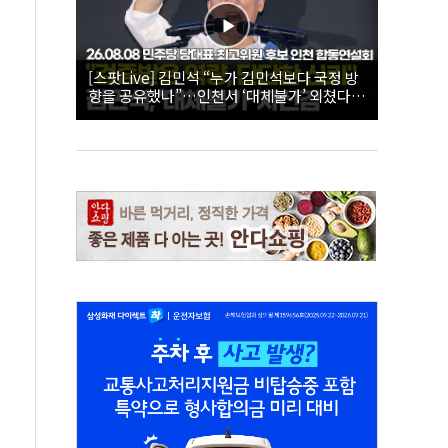
[스팟Live] 김민석 “누가 김민석보다 국정 방
향을 공유했나”…인천서 ‘대체불가’ 외쳤다 |
26.08.08 더불어민주당 당대표·최고위원 후
보 인천 합동연설회