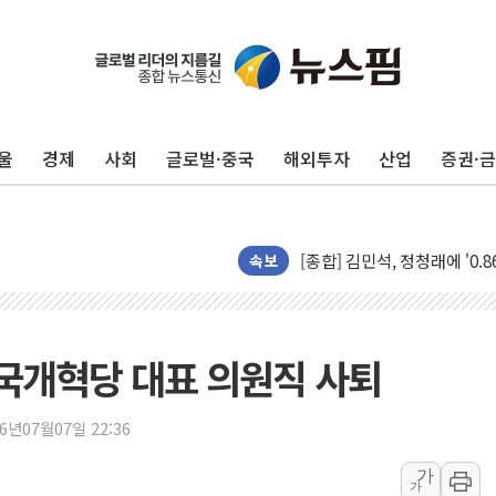
울
경제
사회
글로벌·중국
해외투자
산업
증권·
포항시 재난예산 40억 긴급 
울진·영덕 '호우특보'-포항 '
[종합] 김민석, 정청래에 '0.86
속보
인천 합동연설회 나선 송영길
김민석, 2주차 제주·인천 경선서
인사하는 김민석 당대표 후보
영국개혁당 대표 의원직 사퇴
[속보] 민주, 제주·인천 경선 결
[속보] 민주, 인천 경선 결과 발
26년07월07일 22:36
[속보] 민주, 제주 경선 결과 발
가
가
이번주 국내 주요 금융일정(8.1