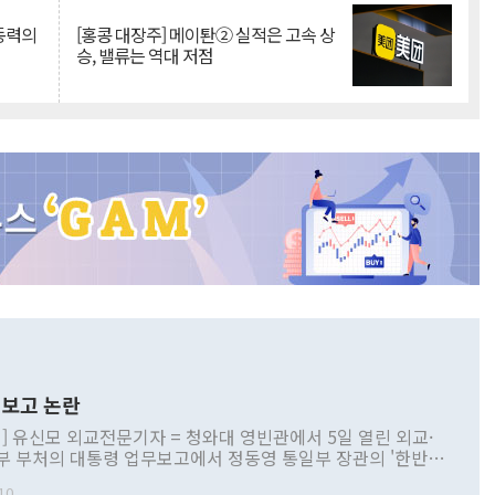
 동력의
[홍콩 대장주] 메이퇀② 실적은 고속 상
승, 밸류는 역대 저점
보고 논란
] 유신모 외교전문기자 = 청와대 영빈관에서 5일 열린 외교·
부 부처의 대통령 업무보고에서 정동영 통일부 장관의 '한반도
 구상'과 업무보고 발언이 논란을 빚고 있다. 이날 정 장관의
10