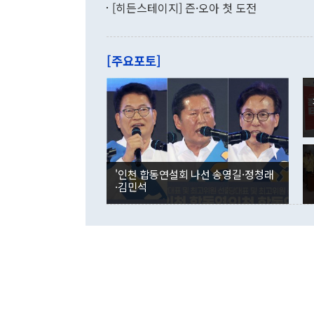
기록했지만 
[히든스테이지] 즌·오아 첫 도전
"우리의 선의
로 전환됐다.
으로 약간의 의문
를 기록해 전
관은 업무보고
는 배당수입
주의에 근거한
줄면서 25억
[주요포토]
라며 "여러분
억1000만달
이 9월 러시
였던 올해 3
며 "정부 차
인의 해외투자
은 "그것은 
각각 증가했다
잘랐다. 정 
국인의 국내 
않았다는 점에
감소하며 전월
사합의 복원,
경신했다. 외
권이라는 지적
분기 말 만기
뒤 "여기 업
다. 내국인의
'인천 합동연설회 나선 송영길·정청래
부의 한 소식
다. eoyn2@
·김민석
를 거쳐 결정
련 부처 장관
하고 대통령의
한 문제"라고 지적했다. 이재명 대통령이
외교 국방 등
2026.08.05 ◆시대착오적 접근, 대북 인식 오류 더욱 문제인 것은 정 장관
의 이같은 주
실과 다른 인
격히 변화하고