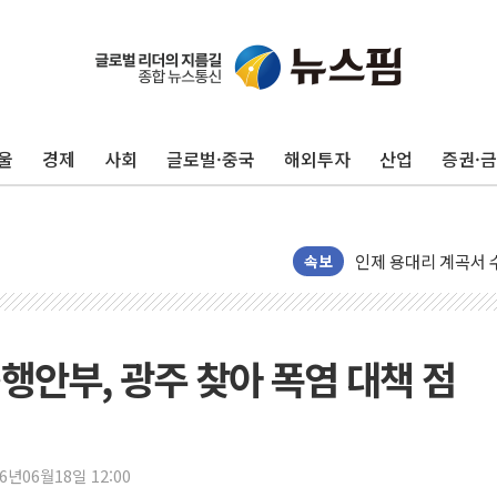
'화합' 꺼낸 김민석
李대통령, ISA 개편
울
경제
사회
글로벌·중국
해외투자
산업
증권·
동해중부 전 해상 풍
연일 폭염에 온열질환
中 전방위 아파트 부
인제 용대리 계곡서 
속보
동해시, 11~14일 
강원 중·남부 동해안
청양 밭에서 일하던 
행안부, 광주 찾아 폭염 대책 점
폭염에 車 운전면허 
李대통령, 'ISA·주
'호우 특보' 경북 울진
26년06월18일 12:00
주말 무더위·열대야