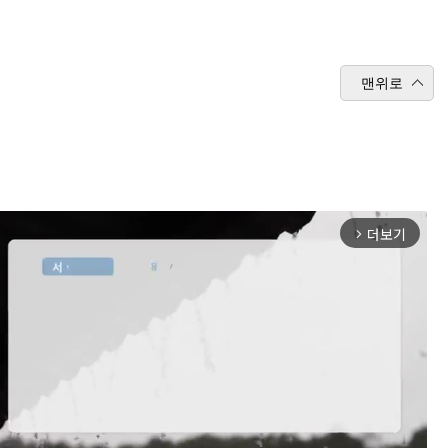
맨위로
더보기
arrow_forward_ios