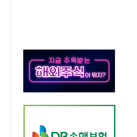
택 검토, 민주당 스스로 원칙 뒤집는 것"
속…청주·진천 35도, 곳곳 소나기
지·공소청 출범…피해자들 '범죄 사각지대' 우려
보 보안 새판 짠다…'자율규제단체' 타진
 경선 발표...김민석 '재역전' vs 정청래 '격차 확대'
에 금리 인상 우려 후퇴…S&P500 최고치
 해임 재추진…"26일까지 의혹 소명" 요구