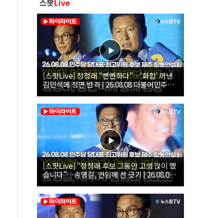
스팟
Live
[스팟Live] 정청래 “뻔뻔하다”…‘화합’ 꺼낸
김민석에 정면 반격 | 26.08.08 더불어민주당
당대표·최고위원 후보 제주 합동연설회
[스팟Live] “정청래 후보 그동안 고생 많이 했
습니다”…송영길, 연임에 선 긋기 | 26.08.08
더불어민주당 당대표·최고위원 후보 제주 합
동연설회