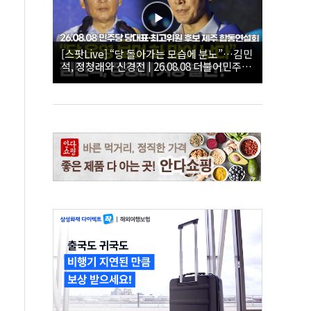
[스팟Live] “당 돌아가는 모습에 분노”…김민
석, 정청래와 신경전 | 26.08.08 더불어민주당
당대표·최고위원 후보 제주 합동연설회