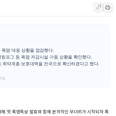
가
오세훈 "용산공원 주
가
충북 주말 무더위 지
10월 보완수사권 폐
한상협, 업계 개인정
민주당, 오늘 제주·인천
뉴욕증시, 고용 쇼크
 폭염 대응 상황을 점검했다.
트럼프, 쿡 연준 이사
쿨링포그 등 폭염 저감시설 가동 상황을 확인했다.
등 취약계층 보호대책을 전국으로 확산하겠다고 했다.
어요.
 올해 첫 폭염특보 발효와 함께 본격적인 무더위가 시작되자 폭