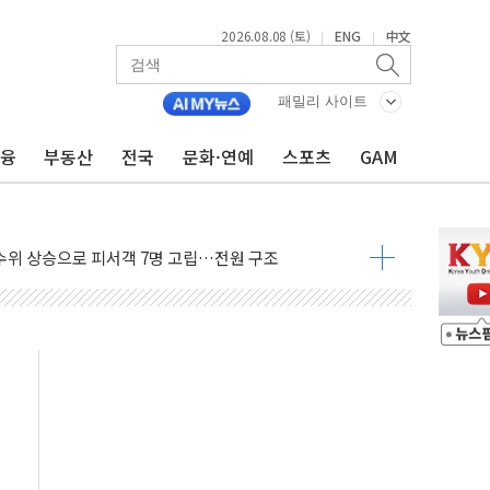
2026.08.08 (토)
ENG
中文
|
|
에 '뻔뻔' 받아친 정청래…제주 연설서 신경전 고조
패밀리 사이트
 재검토 지시…與 "적극 환영"·野 "졸속 국정"
금융
부동산
전국
문화·연예
스포츠
GAM
랑주의보…10일까지 최대 3.5m 높은 물결
 사망 23명…정부, 비상대응기구 가동
양, 수도 베이징도 부동산 규제 철폐
수위 상승으로 피서객 7명 고립…전원 구조
'별똥별 멍' 운영…페르세우스 유성우 관측
 시간당 50mm 이상 폭우…호우경보 발효
90대 숨져…온열질환 여부 조사
기능시험 오전 집중 편성…체감온도 38도 넘으면 중단
가누르기 방지법' 전면 재검토 지시
 시간당 20~30mm 강한 비...가뭄 해소될 듯
 지속…내륙 곳곳 소나기