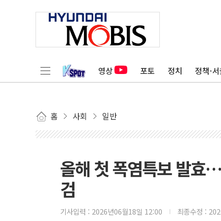
영상
포토
정치
정책·서
홈
사회
일반
올해 첫 폭염특보 발효…
검
기사입력 :
2026년06월18일 12:00
최종수정 :
20