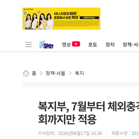
영상
포토
정치
정책·서
홈
정책·서울
복지
복지부, 7월부터 체외충
회까지만 적용
기사입력 :
2026년06월17일 16:26
최종수정 :
20