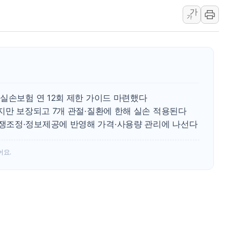
가
'호우 특보' 경북 울진
가
주말 무더위·열대야 
오세훈 "용산공원 주택
충북 주말 무더위 지속
10월 보완수사권 폐
한상협, 업계 개인정보
실손보험 연 12회 제한 가이드 마련했다
지만 보장되고 7개 관절·질환에 한해 실손 적용된다
쟁조정·정보제공에 반영해 가격·사용량 관리에 나선다
어요.