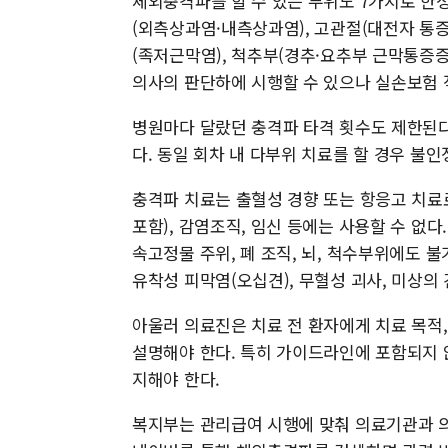
체외충격파를 할 수 있는 부위도 7가지로 한정
(외측상과염·내측상과염), 고관절(대전자 통증
(족저근막염), 척추부(경추·요추부 근막통증
의사의 판단하에 시행할 수 있으나 실손보험 
병원마다 달랐던 충격파 타격 횟수도 제한된다. 
다. 동일 회차 내 다부위 치료를 할 경우 불인
충격파 치료는 출혈성 경향 또는 항응고 치료로
포함), 감염조직, 임신 등에는 사용할 수 없다.
속고정물 주위, 폐 조직, 뇌, 척수부위에도 불
유착성 피막염(오십견), 무혈성 괴사, 미상의
아울러 의료진은 치료 전 환자에게 치료 목적, 
설명해야 한다. 특히 가이드라인에 포함되지 
지해야 한다.
복지부는 관리급여 시행에 맞춰 의료기관과 의