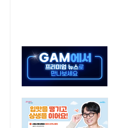
 시간당 20~30mm 강한 비...가뭄 해소될 듯
지속…내륙 곳곳 소나기
 검토, 민주당 스스로 원칙 뒤집는 것"
…청주·진천 35도, 곳곳 소나기
지·공소청 출범…피해자들 '범죄 사각지대' 우려
 보안 새판 짠다…'자율규제단체' 타진