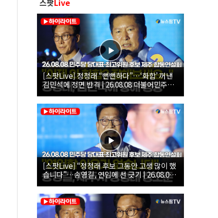
스팟
Live
[스팟Live] 정청래 “뻔뻔하다”…‘화합’ 꺼낸
김민석에 정면 반격 | 26.08.08 더불어민주당
당대표·최고위원 후보 제주 합동연설회
[스팟Live] “정청래 후보 그동안 고생 많이 했
습니다”…송영길, 연임에 선 긋기 | 26.08.08
더불어민주당 당대표·최고위원 후보 제주 합
동연설회