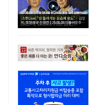
[스팟Live] “당 돌아가는 모습에 분노”…김민
석, 정청래와 신경전 | 26.08.08 더불어민주당
당대표·최고위원 후보 제주 합동연설회