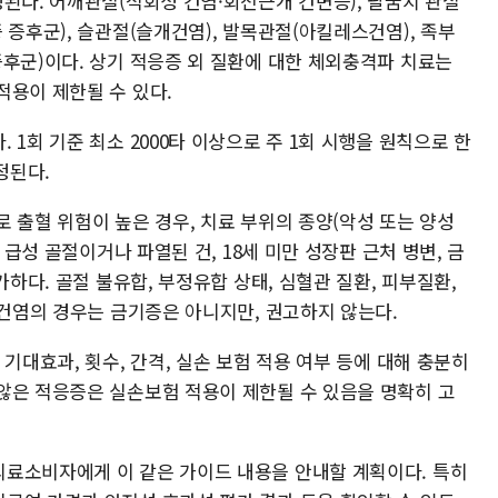
된다. 어깨관절(석회성 건염·회전근개 건변증), 팔꿈치 관절
 증후군), 슬관절(슬개건염), 발목관절(아킬레스건염), 족부
증후군)이다. 상기 적응증 외 질환에 대한 체외충격파 치료는
적용이 제한될 수 있다.
1회 기준 최소 2000타 이상으로 주 1회 시행을 원칙으로 한
정된다.
 출혈 위험이 높은 경우, 치료 부위의 종양(악성 또는 양성
 급성 골절이거나 파열된 건, 18세 미만 성장판 근처 병변, 금
가하다. 골절 불유합, 부정유합 상태, 심혈관 질환, 피부질환,
 건염의 경우는 금기증은 아니지만, 권고하지 않는다.
기대효과, 횟수, 간격, 실손 보험 적용 여부 등에 대해 충분히
않은 적응증은 실손보험 적용이 제한될 수 있음을 명확히 고
료소비자에게 이 같은 가이드 내용을 안내할 계획이다. 특히