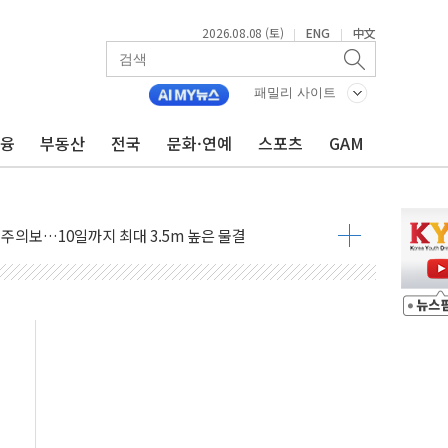
2026.08.08 (토)
ENG
中文
|
|
자 기림의 날 참석..."국제적 시민 연대로 목소리 내야"
루질 중 실종 60대 나흘만에 숨진 채 발견
패밀리 사이트
니 흉기 살해 10대 아들 체포
금융
부동산
전국
문화·연예
스포츠
GAM
 '뻔뻔' 받아친 정청래…제주 연설서 신경전 고조
재검토 지시…與 "적극 환영"·野 "졸속 국정"
주의보…10일까지 최대 3.5m 높은 물결
 사망 23명…정부, 비상대응기구 가동
, 수도 베이징도 부동산 규제 철폐
수위 상승으로 피서객 7명 고립…전원 구조
'별똥별 멍' 운영…페르세우스 유성우 관측
 시간당 50mm 이상 폭우…호우경보 발효
90대 숨져…온열질환 여부 조사
기능시험 오전 집중 편성…체감온도 38도 넘으면 중단
가누르기 방지법' 전면 재검토 지시