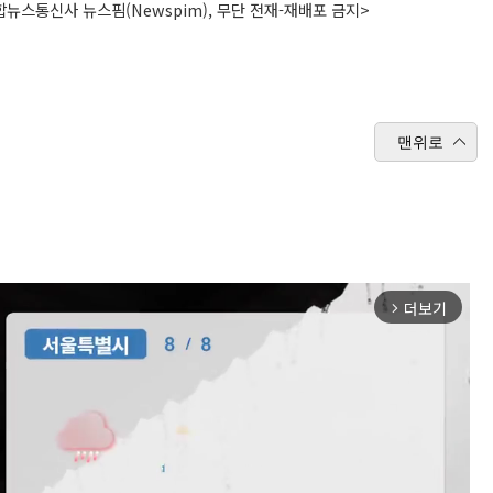
뉴스통신사 뉴스핌(Newspim), 무단 전재-재배포 금지>
맨위로
더보기
arrow_forward_ios