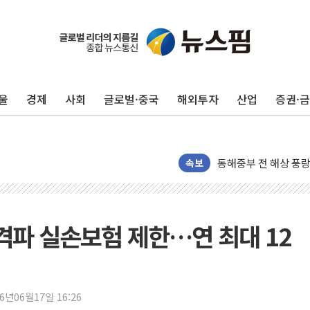
추미애, '위안부' 피해
인천 선재도 갯벌서 해
인천서 말다툼 중 어머
울
경제
사회
글로벌·중국
해외투자
산업
증권·
'화합' 꺼낸 김민석에
李대통령, ISA 개편 
동해중부 전 해상 풍랑
연일 폭염에 온열질환
속보
中 전방위 아파트 부양
인제 용대리 계곡서 
동해시, 11~14일 
격파 실손보험 제한…연 최대 12
강원 중·남부 동해안
청양 밭에서 일하던 
폭염에 車 운전면허 
26년06월17일 16:26
李대통령, 'ISA·주