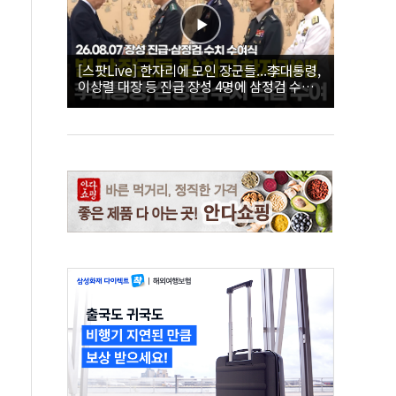
[스팟Live] 한자리에 모인 장군들...李대통령,
이상렬 대장 등 진급 장성 4명에 삼정검 수치
직접 수여｜26.08.07 장성 진급·삼정검 수치
수여식