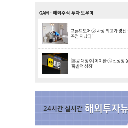
GAM
- 해외주식 투자 도우미
프론트도어 ② 사상 최고가 경신
곡점 지났다"
[홍콩 대장주] 메이퇀 ③ 신성장
'폭발적 성장'