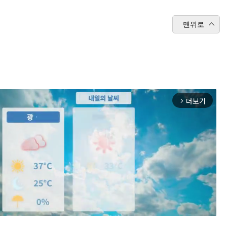
맨위로
더보기
arrow_forward_ios