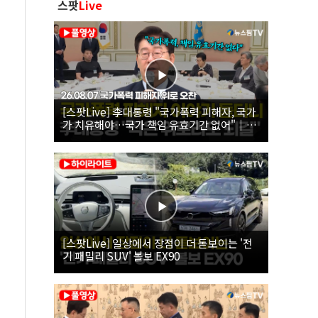
스팟
Live
[스팟Live] 李대통령 "국가폭력 피해자, 국가
가 치유해야…국가 책임 유효기간 없어"｜
26.08.07 국가폭력 피해자 위로 오찬
[스팟Live] 일상에서 장점이 더 돋보이는 '전
기 패밀리 SUV' 볼보 EX90