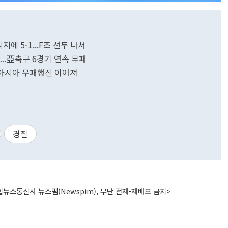
니지에 5-1...F조 선두 나서
2...亞축구 6경기 연속 무패
...아시아 무패행진 이어져
경질
뉴스통신사 뉴스핌(Newspim), 무단 전재-재배포 금지>