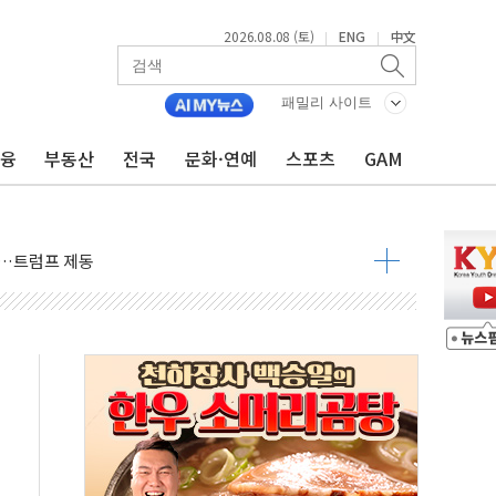
2026.08.08 (토)
ENG
中文
|
|
패밀리 사이트
금융
부동산
전국
문화·연예
스포츠
GAM
체결… 이스라엘·이란 위협에 맞설 자체 억지력 강화
 다음 주"
령…트럼프 제동
주일 이상 '올스톱'… 美 해상봉쇄 영향
개입했나" 촉각
용 쇼크에 반도체주 '활짝'
우려 후퇴…나스닥 선물 1%대 상승
…9월 금리 인상 기대 후퇴
체결
라우드플레어·태양광주↑ VS 트레이드데스크·웬디스↓
종자 7359명 끝까지 찾겠다"