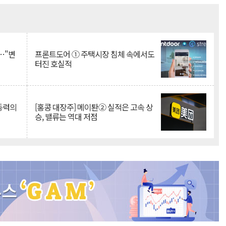
Mute
…"변
프론트도어 ① 주택시장 침체 속에서도
터진 호실적
 동력의
[홍콩 대장주] 메이퇀② 실적은 고속 상
승, 밸류는 역대 저점