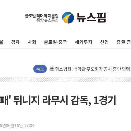
울
경제
사회
글로벌·중국
해외투자
산업
증권·
[종합] 이슬람 수니파 3국, '공동방위협정' 
트럼프, 백신·자폐증 행정명령 검토…"이르면
美 항소법원, 백악관 무도회장 공사 중단 명
이란의 핵심 원유 수출항 '하르그섬', 최근 1
속보
美 고용 쇼크에 엔화 장중 급등…시장은 "또 
[AI MY 뉴스] 뉴욕 반도체주 프리뷰...美 고
뉴욕증시 프리뷰, 美 고용 쇼크에 금리 인상 
참패' 튀니지 라무시 감독, 1경기
[종합] 美 7월 고용 2만3000명 감소 '쇼크'
[사진] 이슬람 수니파 3개국, 공동방위협정 
뉴욕증시 개장 전 특징주...아틀라시안·클
26년06월16일 17:04
보훈부, 미 DPAA와 MOU… "6·25 미군 실