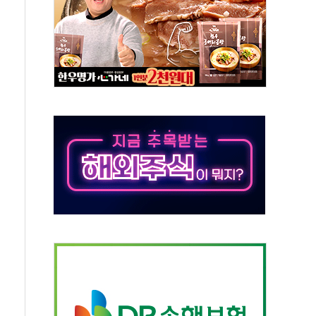
 톤 낮춰
항시 '시끌'
름…수도권 집중 완화 전환점"
 주재… "전폭적 공급 확대·속도전 총력"
…美 태양광주 급등
해도 놀랍지 않아"
태양광 착공…여의도 1.6배 규모
...금융주 낙폭 커