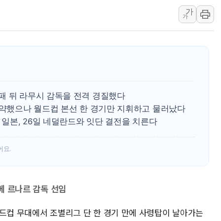
가
트럼프 "금리 내려야"…파월 때와 달리 워시엔
가
특정 정치인 측근 포항시 정책특보 내정설...포
李 "해남 태양광, 대한민국 다음 100년 밑거
李 대통령, '6시간 마라톤 부동산 2차 회의'
트럼프, 中 겨냥 폴리실리콘 관세 15% 부과
[사진] 빈살만과 에르도안의 만남
패 뒤 라무시 감독을 전격 경질했다
이란와이어 "이란 최고지도자 위독…곧 사망
계약했으나 월드컵 본선 한 경기만 지휘하고 물러났다
남동발전, 해남군에 국내 최대 규모 400MW 
 일본, 26일 네덜란드와 잇단 결전을 치른다
[인도증시] 중동 불안 속 유가 상승에 소폭 하락
어요.
르베 르나르 감독 선임
 월드컵 무대에서 조별리그 단 한 경기 만에 사령탑이 날아가는