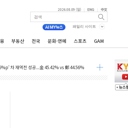
2026.08.09 (일)
ENG
中文
|
|
패밀리 사이트
금융
부동산
전국
문화·연예
스포츠
GAM
투입…고수온 양식장 복구·지원 '총력'
산사태 주의보'...경북도, 호우 피해·통제구간 없어
%p' 차 재역전 성공...金 45.42% vs 鄭 44.56%
·정청래·김민석 당대표 후보
 정청래에 승리...47.75% vs 42.08%
과 발표...김민석 47.75% 정청래 42.08%
표...김민석 45.09% 정청래 43.27% 송영길 11.63%
표...김민석 52.64% 정청래 39.89% 송영길 7.47%
0~8.14)
…공습 한계·탄약 부족 현실화