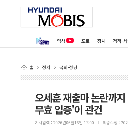
영상
포토
정치
정책·서
홈
정치
국회·정당
오세훈 재출마 논란까지 
무효 입증'이 관건
기사입력 :
2026년06월16일 17:00
최종수정 :
20