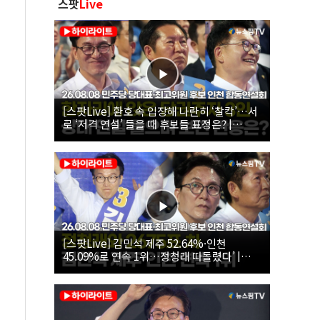
스팟
Live
[스팟Live] 환호 속 입장해 나란히 ‘찰칵’…서
로 ‘저격 연설’ 들을 때 후보들 표정은? |
26.08.08 더불어민주당 당대표·최고위원 후
보 인천 합동연설회
[스팟Live] 김민석 제주 52.64%·인천
45.09%로 연속 1위…정청래 따돌렸다’ |
26.08.08 더불어민주당 당대표·최고위원 후
보 인천 합동연설회