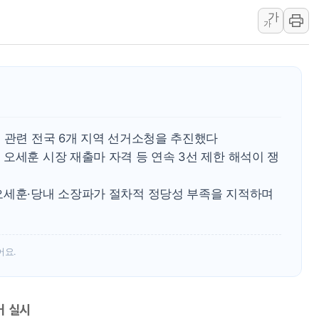
가
강릉·동해·삼척 시간당 최대 
가
폐기물 수거하다 참변…60대
서울 중랑구 주택가서 흉기 난
李대통령 "결혼 때문에 손해 
여수 오동도 인근 해상서 모
추미애, '위안부' 피해자 기림
 관련 전국 6개 지역 선거소청을 추진했다
인천 선재도 갯벌서 해루질 중
오세훈 시장 재출마 자격 등 연속 3선 제한 해석이 쟁
인천서 말다툼 중 어머니 흉기
'화합' 꺼낸 김민석에 '뻔뻔
오세훈·당내 소장파가 절차적 정당성 부족을 지적하며
어요.
거 실시