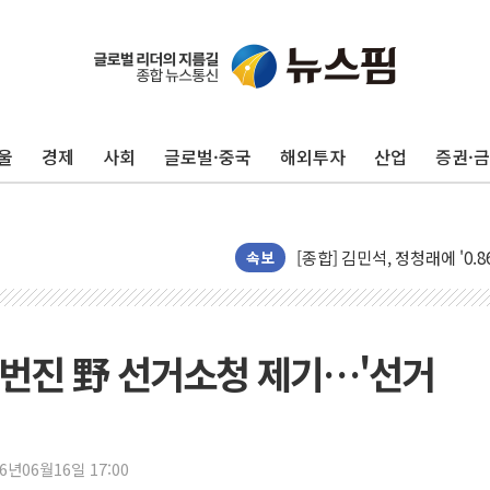
울
경제
사회
글로벌·중국
해외투자
산업
증권·
포항시 재난예산 40억 긴급 
울진·영덕 '호우특보'-포항 '
[종합] 김민석, 정청래에 '0.86
인천 합동연설회 나선 송영길
속보
김민석, 2주차 제주·인천 경선서
인사하는 김민석 당대표 후보
[속보] 민주, 제주·인천 경선 결
번진 野 선거소청 제기…'선거
[속보] 민주, 인천 경선 결과 발
[속보] 민주, 제주 경선 결과 발
이번주 국내 주요 금융일정(8.1
26년06월16일 17:00
美, 이란전 출구전략 만지작