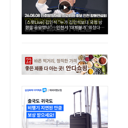
[스팟Live] 김민석 “누가 김민석보다 국정 방
향을 공유했나”…인천서 ‘대체불가’ 외쳤다 |
26.08.08 더불어민주당 당대표·최고위원 후
보 인천 합동연설회