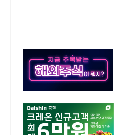
50㎜ 폭우…강원 동해안 강한 비 이어져
 환경미화원 수거차에 치여 사망
동…60대 남성 2명 숨져
보는 일 없게"…'결혼 페널티' 22개 과제 손본다
터보트 전복…1명 사망·1명 실종
의 날 참석..."국제적 시민 연대로 목소리 내야"
 실종 60대 나흘만에 숨진 채 발견
 살해 10대 아들 체포
' 받아친 정청래…제주 연설서 신경전 고조