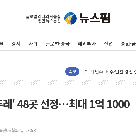
울진·영덕 '호우특보'-포항 '
[종합] 김민석, 정청래에 '0.86
인천 합동연설회 나선 송영길
울
경제
사회
글로벌·중국
해외투자
산업
증권·
김민석, 2주차 제주·인천 경선서
인사하는 김민석 당대표 후보
[속보] 민주, 제주·인천 경선 결
[속보] 민주, 인천 경선 결과 발
속보
[속보] 민주, 제주 경선 결과 발
이번주 국내 주요 금융일정(8.1
美, 이란전 출구전략 만지작
레' 48곳 선정…최대 1억 1000
강릉·동해·삼척 시간당 최대 
폐기물 수거하다 참변…60대
서울 중랑구 주택가서 흉기 난
26년06월05일 13:53
李대통령 "결혼 때문에 손해 