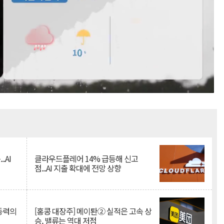
Mute
.AI
클라우드플레어 14% 급등해 신고
점...AI 지출 확대에 전망 상향
 동력의
[홍콩 대장주] 메이퇀② 실적은 고속 상
승, 밸류는 역대 저점