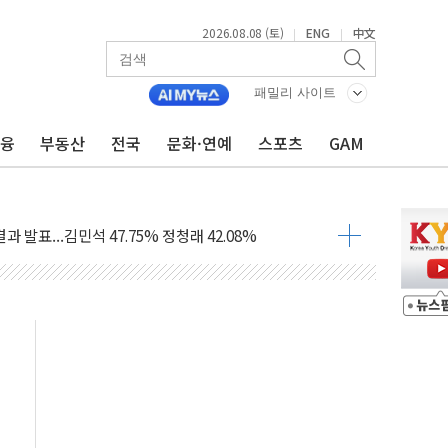
2026.08.08 (토)
ENG
中文
|
|
산사태 주의보'...경북도, 호우 피해·통제구간 없어
%p' 차 재역전 성공...金 45.42% vs 鄭 44.56%
패밀리 사이트
·정청래·김민석 당대표 후보
금융
부동산
전국
문화·연예
스포츠
GAM
 정청래에 승리...47.75% vs 42.08%
과 발표...김민석 47.75% 정청래 42.08%
표...김민석 45.09% 정청래 43.27% 송영길 11.63%
표...김민석 52.64% 정청래 39.89% 송영길 7.47%
0~8.14)
…공습 한계·탄약 부족 현실화
50㎜ 폭우…강원 동해안 강한 비 이어져
 환경미화원 수거차에 치여 사망
동…60대 남성 2명 숨져
보는 일 없게"…'결혼 페널티' 22개 과제 손본다