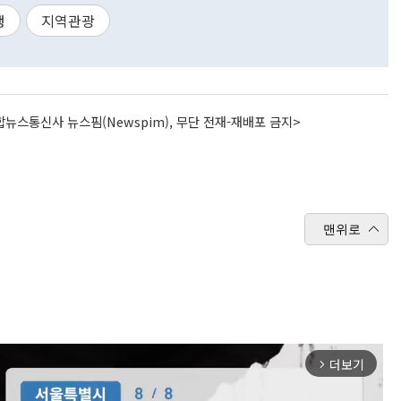
행
지역관광
뉴스통신사 뉴스핌(Newspim), 무단 전재-재배포 금지>
맨위로
더보기
arrow_forward_ios