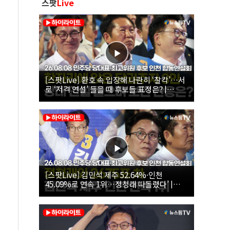
스팟
Live
[스팟Live] 환호 속 입장해 나란히 ‘찰칵’…서
로 ‘저격 연설’ 들을 때 후보들 표정은? |
26.08.08 더불어민주당 당대표·최고위원 후
보 인천 합동연설회
[스팟Live] 김민석 제주 52.64%·인천
45.09%로 연속 1위…정청래 따돌렸다’ |
26.08.08 더불어민주당 당대표·최고위원 후
보 인천 합동연설회