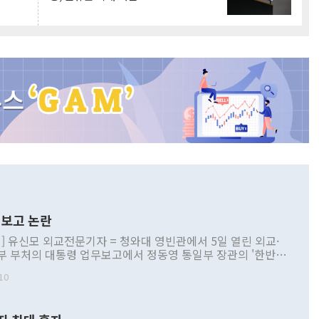
보고 논란
] 유신모 외교전문기자 = 청와대 영빈관에서 5일 열린 외교·
부 부처의 대통령 업무보고에서 정동영 통일부 장관의 '한반도
 구상'과 업무보고 발언이 논란을 빚고 있다. 이날 정 장관의
10
정부 내 조율을 거치지 않은 사안을 정책으로 추진하겠다고 공
는가 하면 사실 관계에 맞지 않은 설명도 있었다. 이재명 대통
로 신중을 기해 달라고 경고했고, 조현 외교부 장관은 '이상