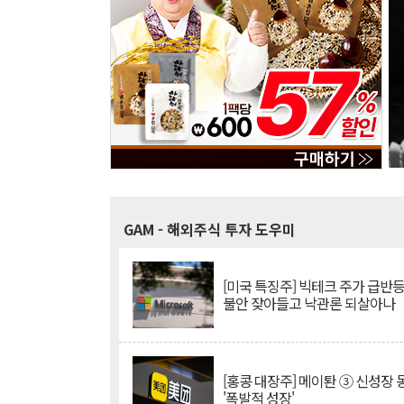
GAM
- 해외주식 투자 도우미
[미국 특징주] 빅테크 주가 급반등..
불안 잦아들고 낙관론 되살아나
[홍콩 대장주] 메이퇀 ③ 신성장
'폭발적 성장'