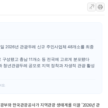
가
여수 오동도 인근 해상서 모
가
추미애, '위안부' 피해자 기림
인천 선재도 갯벌서 해루질 중
인천서 말다툼 중 어머니 흉기
'화합' 꺼낸 김민석에 '뻔뻔
李대통령, ISA 개편 재검토 
 2026년 관광두레 신규 주민사업체 48개소를 최종
 구성됐고 충남 11개소 등 전국에 고르게 분포됐다
원과 청년관광두레 공모로 지역 정착과 자생적 관광 활성
어요.
광부와 한국관광공사가 지역관광 생태계를 이끌 '2026년 관