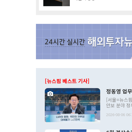
[뉴스핌 베스트 기사]
정동영 업무
[서울=뉴스핌
안보 분야 정
평화공존 발전
2026-08-06 06:
발언 중에는 
언한 것이 있
령은 공개적으