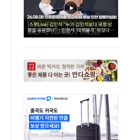
[스팟Live] 김민석 “누가 김민석보다 국정 방
향을 공유했나”…인천서 ‘대체불가’ 외쳤다 |
26.08.08 더불어민주당 당대표·최고위원 후
보 인천 합동연설회