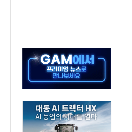
터보트 전복…1명 사망·1명 실종
의 날 참석..."국제적 시민 연대로 목소리 내야"
 실종 60대 나흘만에 숨진 채 발견
 살해 10대 아들 체포
' 받아친 정청래…제주 연설서 신경전 고조
지시…與 "적극 환영"·野 "졸속 국정"