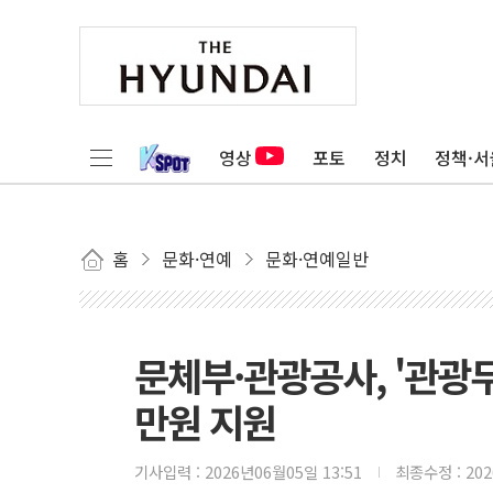
영상
포토
정치
정책·서
홈
문화·연예
문화·연예일반
문체부·관광공사, '관광두
만원 지원
기사입력 :
2026년06월05일 13:51
최종수정 :
20