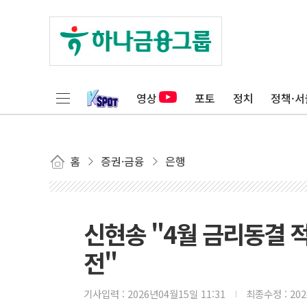
영상
포토
정치
정책·서
홈
증권·금융
은행
신현송 "4월 금리동결 
전"
기사입력 :
2026년04월15일 11:31
최종수정 :
20