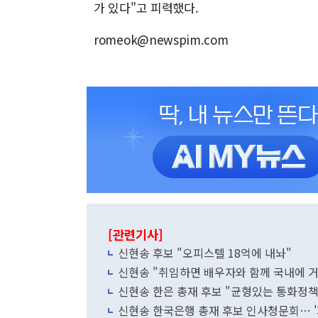
가 있다"고 피력했다.
romeok@newspim.com
[관련기사]
신현송 후보 "오피스텔 18억에 내놔"
신현송 "취임하면 배우자와 함께 국내에 거
신현송 한은 총재 후보 "균형있는 통화정책
신현송 한국은행 총재 후보 인사청문회… 