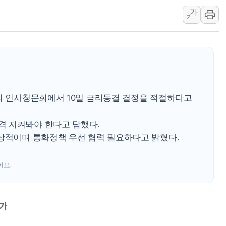
가
[ETF 시황] SK하이닉
가
"중국산 제품에 대한 반덤
"신축 전세 부담에 구축으
[중국증시 마감] 혼조 마
[일본 증시] 닛케이, AI
국내 최초 상업용 AI 데이
국회 인사청문회에서 10일 금리동결 결정을 적절하다고
[마감시황] 반도체가 흔든
개인사업자대출 격차 918
 지켜봐야 한다고 답했다.
지적 장애 여성 강제 추
인상적이며 통화정책 우선 협력 필요하다고 밝혔다.
어요.
평가