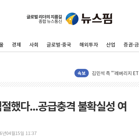
울
경제
사회
글로벌·중국
해외투자
산업
증권·
원포유, 그린비파트너스
넷마블문화재단, 임직원 
김민석 측 "'레버리지 E
앤스로픽도 AI칩 직접 만
속보
'친명 vs 친청' 경선 과
민주당 지지층·무당층 1순위
박윤영 KT 대표 "AID
적절했다...공급충격 불확실성 여
카카오엔터프라이즈, 이재
'신작 부재' 웹젠, 2분기 
LGU+, 파주 AI DC 
26년04월15일 11:37
직접 입어보고 계약…체