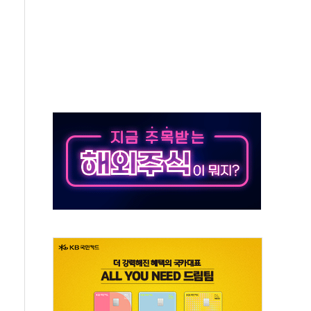
스 인버스 20% 급등…레버리지 급락
핑 관세 부과 지연, '자립 인도'에 걸림돌"
로"…서울 20년 초과 아파트 전셋값 상승률 1위
감, 폭염·전력 수요에 석탄주 강세
·반도체 차익실현 매물에 3일 만에 반락
터센터 포항서 '첫 삽'…2028년 가동 예정
 코스피…4.58% 급락 속 코스닥만 웃었다
0억→3990억…인터넷뱅크 1·2위 '격전'
행·스토킹 혐의 70대…경찰 불구속 입건