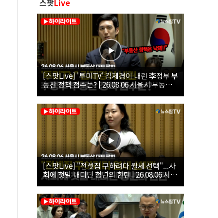
스팟
Live
[스팟Live] '투미TV' 김제경이 내린 李정부 부
동산 정책 점수는? | 26.08.06 서울시 부동산
대토론회
[스팟Live] "전셋집 구하려다 월세 선택"...사
회에 첫발 내디딘 청년의 한탄 | 26.08.06 서울
시 부동산 대토론회