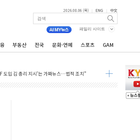
2026.08.06 (목)
ENG
中文
|
|
패밀리 사이트
금융
부동산
전국
문화·연예
스포츠
GAM
 흡수합병…비대면 영상서비스 경쟁력 강화
가족 직업체험 프로그램 진행
TF 도입 김 총리 지시'는 가짜뉴스…법적 조치"
든다…삼성전자 2나노 수주 '촉각'
열...민주당 선관위 "불법 선거운동·방해행위 엄중 제재"
 선호도, 정청래 39.9% 김민석 39.8%
C 경쟁력 높이기 위해 그룹 역량 결집해야"
한 신임 대표 선임
영업이익 56억원...전년비 8.4% 감소
2조원 투자로 수익성 높인다
험형 웨딩페스타 인기