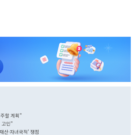
주할 계획"
 고민"
'재산·자녀국적' 쟁점