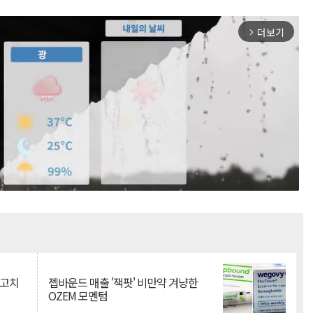
더보기
arrow_forward_ios
Mute
최고치
젭바운드 매출 '잭팟' 비만약 겨냥한
OZEM 모멘텀