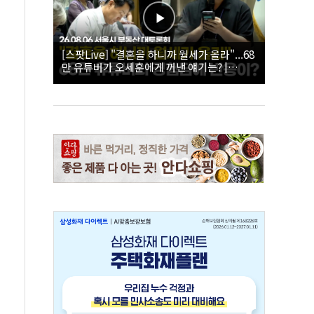
[스팟Live] "결혼을 하니까 월세가 올라"...68
만 유튜버가 오세훈에게 꺼낸 얘기는? |
26.08.06 서울시 부동산 대토론회