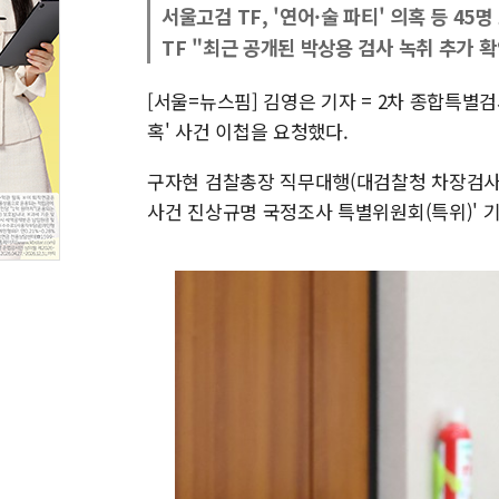
서울고검 TF, '연어·술 파티' 의혹 등 45명
TF "최근 공개된 박상용 검사 녹취 추가 확
[서울=뉴스핌] 김영은 기자 = 2차 종합특별
혹' 사건 이첩을 요청했다.
구자현 검찰총장 직무대행(대검찰청 차장검사)
사건 진상규명 국정조사 특별위원회(특위)' 