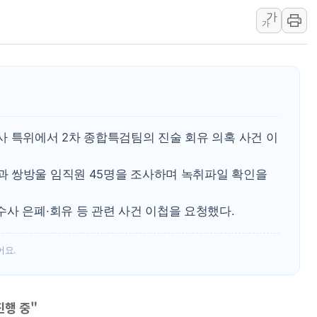
가
트럼프, 쿡 연준 이사 해임 재추진…"26일까지 의혹 소명"
가
유럽증시, 美 고용 예상 밖 부진에 연준 금리 인상 가능성 
미 연준 매파 기세 꺾이나…고용 감소에 9월 동결 전망 우
[종합] 이슬람 수니파 3국, '공동방위협정' 체결… 이스라
트럼프, 백신·자폐증 행정명령 검토…"이르면 다음 주"
美 항소법원, 백악관 무도회장 공사 중단 명령…트럼프 제
사 특위에서 2차 종합특검팀의 진술 회유 의혹 사건 이
이란 핵심 원유 수출항 '하르그섬', 최근 1주일 이상 '올스
美 고용 쇼크에 엔화 장중 급등…시장은 "또 개입했나" 촉
 쌍방울 임직원 45명을 조사하며 녹취파일 확인을
[AI MY 뉴스] 뉴욕 반도체주 프리뷰...美 고용 쇼크에 반도
사 은폐·회유 등 관련 사건 이첩을 요청했다.
어요.
진행 중"