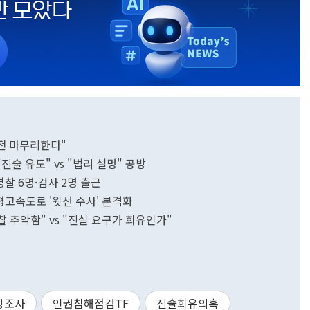
 전 마무리한다"
술 유도" vs "법리 설명" 공방
찰 6명·검사 2명 출근
고속도로 '윗선 수사' 본격화
추악함" vs "진실 요구가 회유인가"
상조사
인권침해점검TF
진술회유의혹