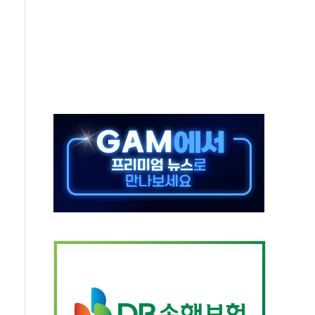
 요구
낮아지며 상승… STOXX 600 지수는 나흘 연속 최고치
세
엘·이란 위협에 맞설 자체 억지력 강화
동
톱'… 美 해상봉쇄 영향
각
체주 '활짝'