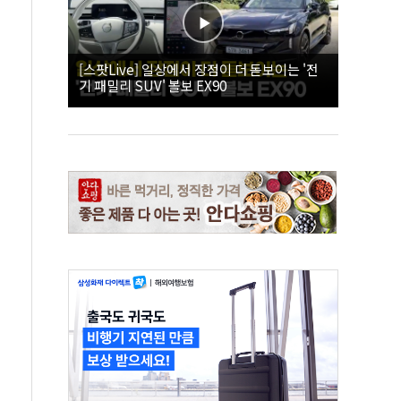
[스팟Live] 일상에서 장점이 더 돋보이는 '전
기 패밀리 SUV' 볼보 EX90