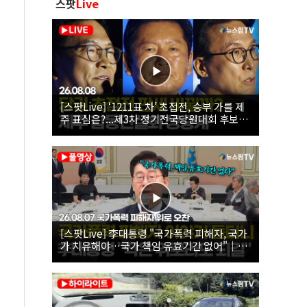
스팟
Live
[스팟Live] ‘1211표 차’ 초접전, 승부 가를 제
주 표심은?...제3차 정기전국당원대회 후보자
제주 합동연설회 생중계 | 26.08.08
[스팟Live] 李대통령 "국가폭력 피해자, 국가
가 치유해야…국가 책임 유효기간 없어"｜
26.08.07 국가폭력 피해자 위로 오찬