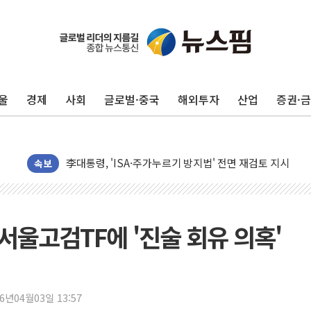
울
경제
사회
글로벌·중국
해외투자
산업
증권·
청양 밭에서 일하던 90대 숨져…온열질환 여부 조사
폭염에 車 운전면허 기능시험 오전 집중 편성…체감온도 3
李대통령, 'ISA·주가누르기 방지법' 전면 재검토 지시
'호우 특보' 경북 울진 시간당 20~30mm 강한 비...가뭄 
속보
주말 무더위·열대야 지속…내륙 곳곳 소나기
오세훈 "용산공원 주택 검토, 민주당 스스로 원칙 뒤집는 
충북 주말 무더위 지속…청주·진천 35도, 곳곳 소나기
서울고검TF에 '진술 회유 의혹'
10월 보완수사권 폐지·공소청 출범…피해자들 '범죄 사각
한상협, 업계 개인정보 보안 새판 짠다…'자율규제단체' 
민주당, 오늘 제주·인천 경선 발표...김민석 '재역전' vs 정
26년04월03일 13:57
뉴욕증시, 고용 쇼크에 금리 인상 우려 후퇴…S&P500 