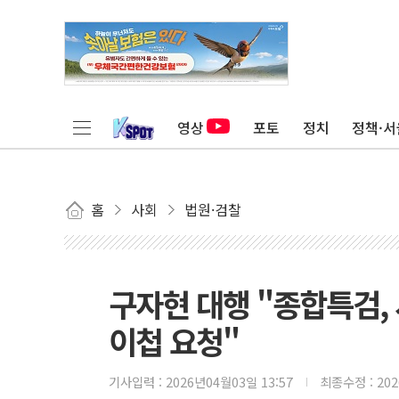
영상
포토
정치
정책·서
홈
사회
법원·검찰
구자현 대행 "종합특검, 
이첩 요청"
기사입력 :
2026년04월03일 13:57
최종수정 :
20