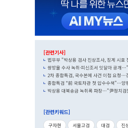
[관련기사]
법무부 "박상용 검사 진상조사, 징계 시효
쌍방울 수사 녹취·피신조서 잇달아 공개…"진
2차 종합특검, 국수본에 사건 이첩 요청…경
종합특검 "前 국토차관 첫 압수수색"…양평
박상용 대북송금 녹취록 파장…"尹정치검찰 
[관련키워드]
구자현
서울고검
대검
진