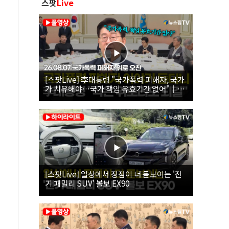
스팟
Live
[스팟Live] 李대통령 "국가폭력 피해자, 국가
가 치유해야…국가 책임 유효기간 없어"｜
26.08.07 국가폭력 피해자 위로 오찬
[스팟Live] 일상에서 장점이 더 돋보이는 '전
기 패밀리 SUV' 볼보 EX90