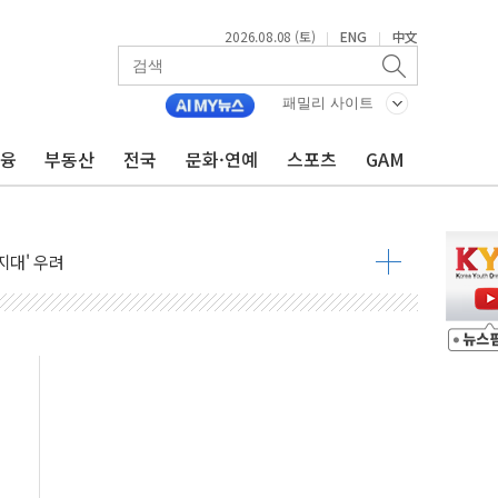
2026.08.08 (토)
ENG
中文
|
|
패밀리 사이트
금융
부동산
전국
문화·연예
스포츠
GAM
것"
지대' 우려
 정청래 격차 확대'
타진
최고치
 요구
낮아지며 상승… STOXX 600 지수는 나흘 연속 최고치
세
엘·이란 위협에 맞설 자체 억지력 강화