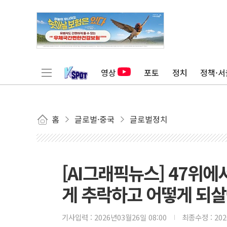
영상
포토
정치
정책·서
홈
글로벌·중국
글로벌정치
[AI그래픽뉴스] 47위에서
게 추락하고 어떻게 되
기사입력 :
2026년03월26일 08:00
최종수정 :
20