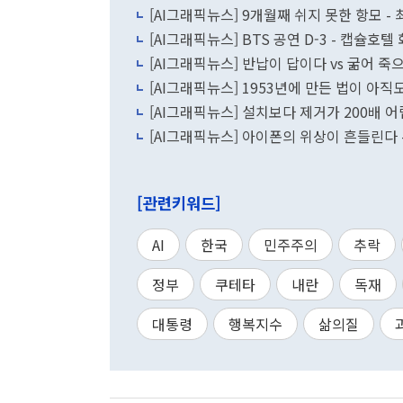
[AI그래픽뉴스] 9개월째 쉬지 못한 항모 
[AI그래픽뉴스] BTS 공연 D-3 - 캡슐호
[AI그래픽뉴스] 반납이 답이다 vs 굶어 죽
[AI그래픽뉴스] 1953년에 만든 법이 아
[AI그래픽뉴스] 설치보다 제거가 200배 
[AI그래픽뉴스] 아이폰의 위상이 흔들린다 -
[관련키워드]
AI
한국
민주주의
추락
정부
쿠테타
내란
독재
대통령
행복지수
삶의질