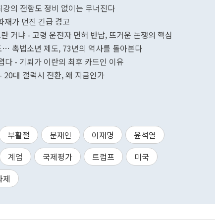
- 최강의 전함도 정비 없이는 무너진다
텔 화재가 던진 긴급 경고
으란 거냐 - 고령 운전자 면허 반납, 뜨거운 논쟁의 핵심
직도… 촉법소년 제도, 73년의 역사를 돌아본다
어렵다 - 기뢰가 이란의 최후 카드인 이유
 20대 갤럭시 전환, 왜 지금인가
부활절
문재인
이재명
윤석열
계엄
국제평가
트럼프
미국
과제