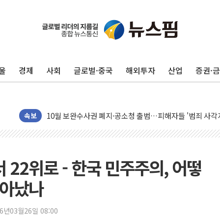
울
경제
사회
글로벌·중국
해외투자
산업
증권·
오세훈 "용산공원 주택 검토, 민주당 스스로 원칙 뒤집는 
충북 주말 무더위 지속…청주·진천 35도, 곳곳 소나기
10월 보완수사권 폐지·공소청 출범…피해자들 '범죄 사각
민주, 오늘 제주·인천 경선 결과 발표...'김민석 재역전 vs
속보
한상협, 업계 개인정보 보안 새판 짠다…'자율규제단체' 
뉴욕증시, 고용 쇼크에 금리 인상 우려 후퇴…S&P500 
트럼프, 쿡 연준 이사 해임 재추진…"26일까지 의혹 소명"
 22위로 - 한국 민주주의, 어떻
유럽증시, 美 고용 예상 밖 부진에 연준 금리 인상 가능성 
살아났나
미 연준 매파 기세 꺾이나…고용 감소에 9월 동결 전망 우
[종합] 이슬람 수니파 3국, '공동방위협정' 체결… 이스라
26년03월26일 08:00
트럼프, 백신·자폐증 행정명령 검토…"이르면 다음 주"