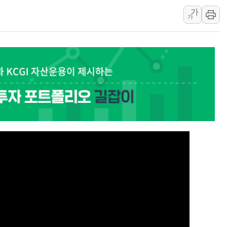
가
美 항소법원, 백악관 무도회장 공사 중단 명령…트럼프 제
가
이란 핵심 원유 수출항 '하르그섬', 최근 1주일 이상 '올스
美 고용 쇼크에 엔화 장중 급등…시장은 "또 개입했나" 촉
[AI MY 뉴스] 뉴욕 반도체주 프리뷰...美 고용 쇼크에 반도
뉴욕증시 프리뷰, 美 고용 쇼크에 금리 인상 우려 후퇴…나
[종합] 美 7월 고용 2만3000명 감소 '쇼크'…9월 금리 인
[사진] 이슬람 수니파 3개국, 공동방위협정 체결
뉴욕증시 개장 전 특징주...아틀라시안·클라우드플레어
보훈부, 미 DPAA와 MOU… "6·25 미군 실종자 7359명