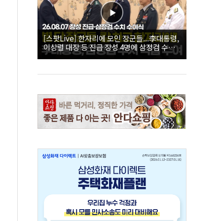
[스팟Live] 한자리에 모인 장군들...李대통령,
이상렬 대장 등 진급 장성 4명에 삼정검 수치
직접 수여｜26.08.07 장성 진급·삼정검 수치
수여식