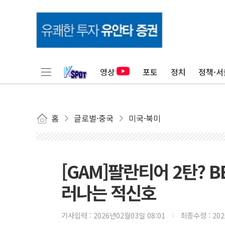
영상
포토
정치
정책·서
홈
글로벌·중국
미국·북미
[GAM]팔란티어 2탄? 
러나는 적신호
기사입력 :
2026년02월03일 08:01
최종수정 :
20