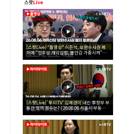
스팟
Live
[스팟Live] *풀영상* 이준석, 보완수사권 폐
지에 "민주당 개악입법, 불안감 가중시켜"｜
26.08.06 개혁신당 보완수사권 폐지 토론회
[스팟Live] '투미TV' 김제경이 내린 李정부 부
동산 정책 점수는? | 26.08.06 서울시 부동산
대토론회