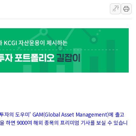
김정관 산업부 장관 "주 52시간 손봐
가
가
해군 1함대 창설 80주년…지역과 함께
[3보] 북, 원산서 동해로 단거리 탄도
우크라 드론 전술, 중남미 콜롬비아에
동해해경, 독도 해상서 부유물 감긴 
주한미군 "오산기지 누출, 백린 아닌 
구미 폐염산처리업체서 불 2시간30여
자의 도우미' GAM(Global Asset Management)에 출고
을 하면 9000여 해외 종목의 프리미엄 기사를 보실 수 있습니