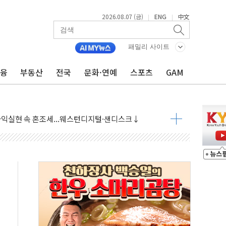
2026.08.07 (금)
ENG
中文
|
|
 상승… "2분기 기업 순이익 21% 증가" 전망
패밀리 사이트
 나토 회원국 공격 검토… 거짓 깃발 작전"
재회…로봇·AI 데이터센터·모빌리티 구체화
금융
부동산
전국
문화·연예
스포츠
GAM
·아이온큐·도어대시↑ VS 샌디스크·피그마·앱러빈↓
 반대…상법·자본시장법 개정 논의"
 차익실현 속 혼조세...웨스턴디지털·샌디스크↓
에 긴급 안보 점검회의
호르무즈 재개방 기대에 강세
조까지, 상승...호실적 보고 기업 상승세 뚜렷
인 '사파리' 공격… 시민들 공포감 극대화 전략
' 임시 주총 기대감에 홀로 상한가…마진 잔액은 사상 최고
버리지 위험수위…숨은 차입이 더 큰 변수"
대응 1단계 진압 중