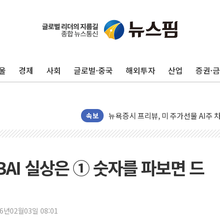
유럽증시, 견조한 실적 소화하며 대부분
리투아니아 국방 "러, 우크라 드론으로
구광모, 내주 실리콘밸리서 젠슨 황 
울
경제
사회
글로벌·중국
해외투자
산업
증권·
뉴욕증시 개장 전 특징주...모더나
김정관 장관 "영업이익 N% 성과급
뉴욕증시 프리뷰, 미 주가선물 AI주
속보
청와대, 북한 단거리 탄도미사일 발사
금값 7주 만에 최고…美 고용 둔화·
[인도증시] 중동 긴장 완화에 실적 호
BBAI 실상은 ① 숫자를 파보면 드
러, 1인칭시점 드론으로 우크라 민간
[베트남 증시] 지수 하락 속 'DGC
'월가의 황제' 다이먼 "금융시장 레
양주 섬유염색공장서 화재 1명 중상…
26년02월03일 08:01