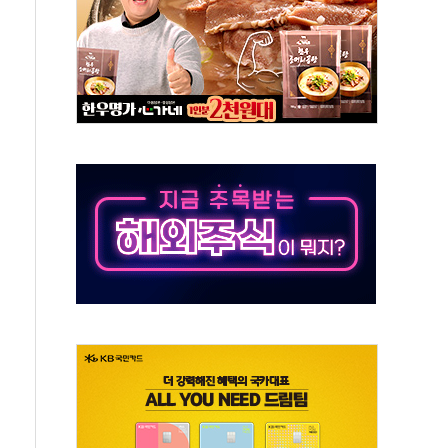
야, 경쟁상대 中과 비교해야"
하는 '선봉'의 대민 봉사
미사일 1발 발사… 올해 10번째·42일 만 도발
 새 안보 위기… 반군·마약카르텔이 습득해 전투 활용
어선 구조
무해한 표면 부식 물질"
분만에 진화...외국인 노동자 숨져