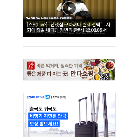
[스팟Live] "전셋집 구하려다 월세 선택"...사
회에 첫발 내디딘 청년의 한탄 | 26.08.06 서울
시 부동산 대토론회