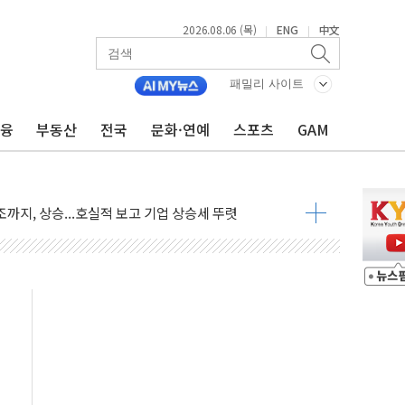
2026.08.06 (목)
ENG
中文
|
|
패밀리 사이트
금융
부동산
전국
문화·연예
스포츠
GAM
 긴급회의 개최
호르무즈 재개방 기대에 강세
조까지, 상승...호실적 보고 기업 상승세 뚜렷
인 '사파리' 공격… 시민들 공포감 극대화 전략
' 임시 주총 기대감에 홀로 상한가…마진 잔액은 사상 최고
버리지 위험수위…숨은 차입이 더 큰 변수"
대응 1단계 진압 중
야, 경쟁상대 中과 비교해야"
하는 '선봉'의 대민 봉사
미사일 1발 발사… 올해 10번째·42일 만 도발