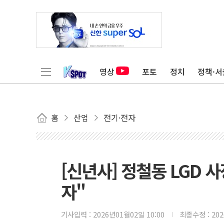
영상
포토
정치
정책·서
홈
산업
전기·전자
[신년사] 정철동 LGD 
자"
기사입력 :
2026년01월02일 10:00
최종수정 :
20