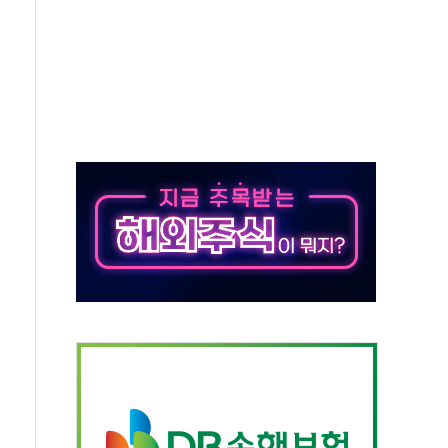
 새 안보 위기… 반군·마약카르텔이 습득해 전투 활용
어선 구조
무해한 표면 부식 물질"
분만에 진화...외국인 노동자 숨져
즌2
축 피해 최소화 '총력 대응'
유입에도 박스권…美 암호화폐 법안 처리 여부도 변수
 '62일째'..."대부분 여기서 상주"
환자 2665명·사망 23명
목에 코스피 '휘청'