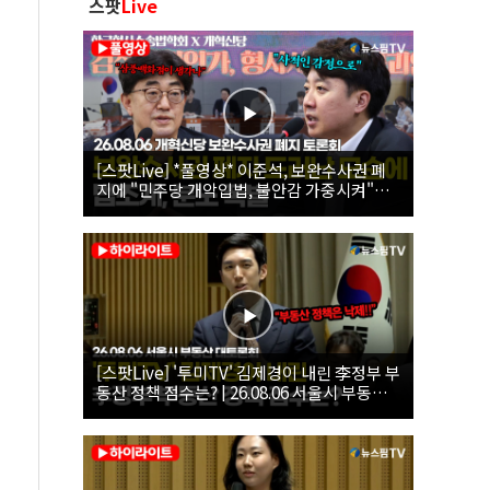
스팟
Live
[스팟Live] *풀영상* 이준석, 보완수사권 폐
지에 "민주당 개악입법, 불안감 가중시켜"｜
26.08.06 개혁신당 보완수사권 폐지 토론회
[스팟Live] '투미TV' 김제경이 내린 李정부 부
동산 정책 점수는? | 26.08.06 서울시 부동산
대토론회