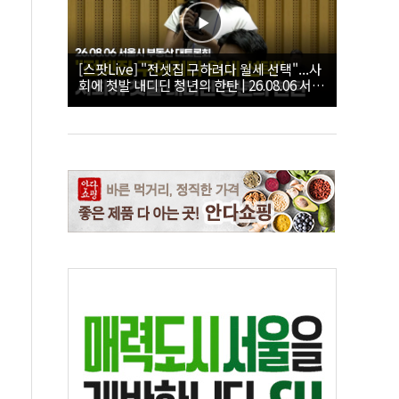
[스팟Live] "전셋집 구하려다 월세 선택"...사
회에 첫발 내디딘 청년의 한탄 | 26.08.06 서울
시 부동산 대토론회