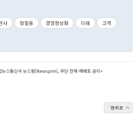
년사
정철동
경영정상화
미래
고객
뉴스통신사 뉴스핌(Newspim), 무단 전재-재배포 금지>
맨위로