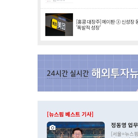
[홍콩 대장주] 메이퇀 ③ 신성장
'폭발적 성장'
[뉴스핌 베스트 기사]
정동영 업무
[서울=뉴스핌