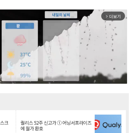
더보기
arrow_forward_ios
Mute
리스크
퀄리스 52주 신고가 ① 어닝서프라이즈
에 월가 환호