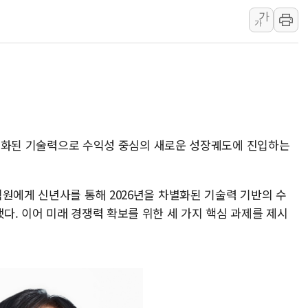
우크라 드론 전술, 중남미 콜롬비아에
가
가
동해해경, 독도 해상서 부유물 감긴 
주한미군 "오산기지 누출, 백린 아닌 
구미 폐염산처리업체서 불 2시간30여
해군과 함께하는 '불금전파, 송정' 시
강원도 폭염특보 11일째…온열질환·가
[코인 시황] 비트코인, ETF 자금 
 차별화된 기술력으로 수익성 중심의 새로운 성장궤도에 진입하는
[르포] 39도 폭염 속 잠실 개표소 시위
강원·전라권 폭염중대경보 확대…온열질
원에게 신년사를 통해 2026년을 차별화된 기술력 기반의 수
빚투·레버리지 줄었지만, 반도체 두 종
다. 이어 미래 경쟁력 확보를 위한 세 가지 핵심 과제를 제시