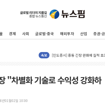
울
경제
사회
글로벌·중국
해외투자
산업
증권·
청와대, 北 단거리 탄도미사일 발사에
금값 7주 만에 최고…美 고용 둔화·
[인도증시] 중동 긴장 완화에 실적 호
속보
러, 1인칭시점 드론으로 우크라 민간
[베트남 증시] 지수 하락 속 'DGC
'월가의 황제' 다이먼 "금융시장 레
사장 "차별화 기술로 수익성 강화하
양주 섬유염색공장서 화재 1명 중상…
김정관 산업부 장관 "주 52시간 손봐
해군 1함대 창설 80주년…지역과 함께
26년01월02일 10:00
[3보] 북, 원산서 동해로 단거리 탄도