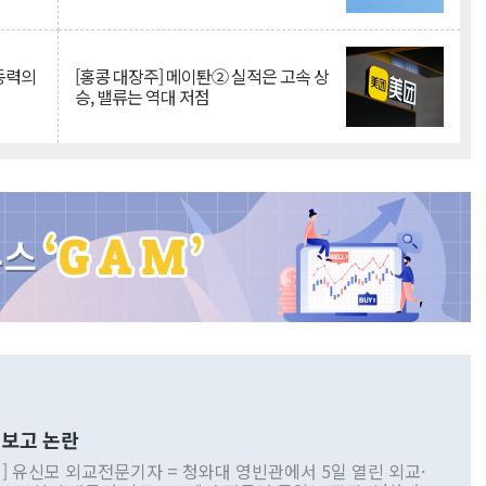
 동력의
[홍콩 대장주] 메이퇀② 실적은 고속 상
승, 밸류는 역대 저점
보고 논란
] 유신모 외교전문기자 = 청와대 영빈관에서 5일 열린 외교·