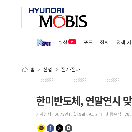
영상
포토
정치
정책·서
홈
산업
전기·전자
한미반도체, 연말연시 맞
기사입력 :
2025년12월19일 09:56
최종수정 :
20