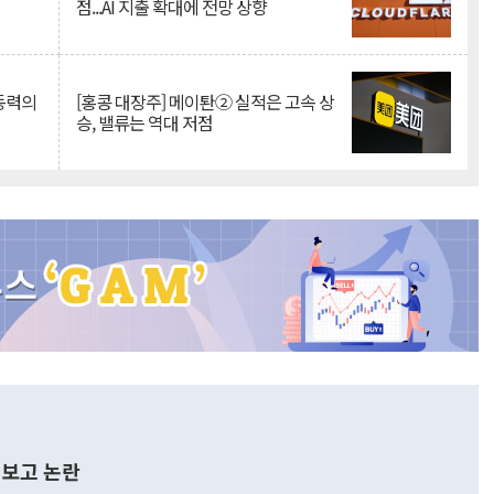
점...AI 지출 확대에 전망 상향
 동력의
[홍콩 대장주] 메이퇀② 실적은 고속 상
승, 밸류는 역대 저점
보고 논란