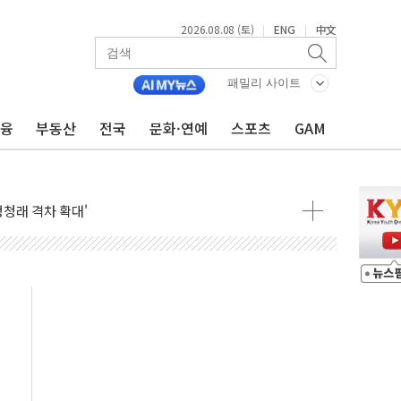
2026.08.08 (토)
ENG
中文
|
|
패밀리 사이트
금융
부동산
전국
문화·연예
스포츠
GAM
지대' 우려
 정청래 격차 확대'
타진
최고치
 요구
낮아지며 상승… STOXX 600 지수는 나흘 연속 최고치
세
엘·이란 위협에 맞설 자체 억지력 강화
동