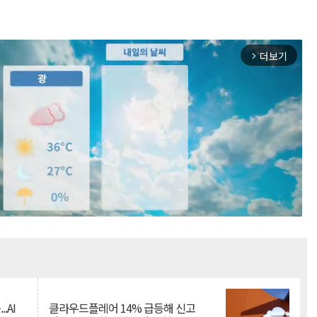
더보기
arrow_forward_ios
Mute
.AI
클라우드플레어 14% 급등해 신고