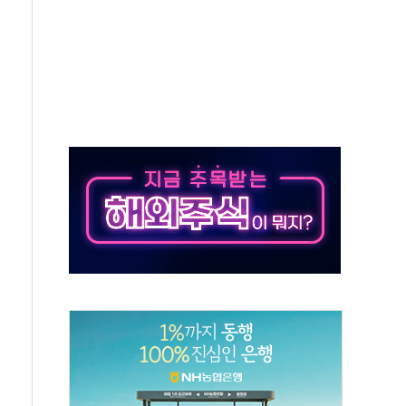
톱'… 美 해상봉쇄 영향
각
체주 '활짝'
스닥 선물 1%대 상승
상 기대 후퇴
·태양광주↑ VS 트레이드데스크·웬디스↓
 끝까지 찾겠다"