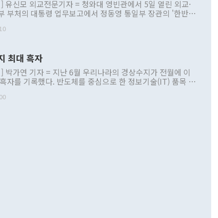
] 유신모 외교전문기자 = 청와대 영빈관에서 5일 열린 외교·
부 부처의 대통령 업무보고에서 정동영 통일부 장관의 '한반도
 구상'과 업무보고 발언이 논란을 빚고 있다. 이날 정 장관의
10
정부 내 조율을 거치지 않은 사안을 정책으로 추진하겠다고 공
는가 하면 사실 관계에 맞지 않은 설명도 있었다. 이재명 대통
로 신중을 기해 달라고 경고했고, 조현 외교부 장관은 '이상
지 최대 흑자
 근거한 비현실적 구상'이라는 비판을 내놨다. 그동안 정 장
책 관련 발언이 물의를 빚은 적은 여러 번 있지만 대통령과 유
] 박가연 기자 = 지난 6월 우리나라의 경상수지가 전월에 이
이 공개적으로 부정적 입장을 표명한 것은 이례적이다. 정 장
 흑자를 기록했다. 반도체를 중심으로 한 정보기술(IT) 품목 수
대북 접근법과 월권을 제어해야 한다는 목소리도 높아지고 있
간 상품수출이 처음으로 1000억달러를 넘어선 영향이다. [자
00
 따르
기자간담회를 하고 있다. [사진=통일부] 2026.07.23 ◆통일
 경상수지는 497억3000만달러 흑자로 집계됐다. 전월(386억
 넘어선 주장 정 장관은 이날 업무보고에서 '한반도 평화공존
)에 이어 두 달 연속 월간 기준 역대 최대 기록을 갈아치웠다.
 설명하면서 이재명 정부 2년차 핵심 과제로 상호 존중·평화
해 상반기 누적 경상수지 흑자는 1910억1000만달러를 기록
·핵 없는 한반도 등 3대 기본 방향을 제시했다. 정 장관은 "대
지 흑자를 견인한 것은 상품수지다. 6월 상품수지는 478억
언어는 멈춰야 한다"면서 주적 용어 대체를 주장했다. 지난 25
 흑자를 기록하며 전월에 이어 역대 최대를 다시 썼다. 국제수
D(완전하고 검증가능하며 되돌릴 수 없는 비핵화) 구도는 이미
수출은 1123억7000만달러로 전년 동월 대비 84.5% 증가하
했다. 또 "현 시점에서 흘러간 선(先)비핵화만 되뇌는 것은
 처음으로 1000억달러를 넘어섰다. 상품수입은 644억8000만
 데 힘이 되지 않는다"고 주장했다. 정 장관은 또 "정전 체제
6% 늘었다. 통관 기준으로는 반도체 수출이 전년 동월 대비
로 바꾸는 논의에 착수하겠다"면서 "북·미 정상회담 견인과
증했고 컴퓨터·주변기기(SSD)는 282.7% 증가했다. IT 품목
화의 동력을 확보하기 위해 최선을 다할 것"이라고 말했다. 하
.4% 늘었으며 비IT 품목도 ▲석유제품(47.5%) ▲화공품
령은 정 장관의 구상에 대부분 제동을 걸었다. 이 대통령은 "평
▲철강제품(17.9%) ▲승용차(6.1%) 등을 중심으로 18.6% 증가
 정치적으로 악용되는 측면이 있다"며 "많이 조심하셔야 한
준 수입은 ▲원자재(30.5%) ▲자본재(35.3%) ▲소비재
다. 북한을 다른 이름으로 불러야 한다는 주장에는 "표현에 꼬