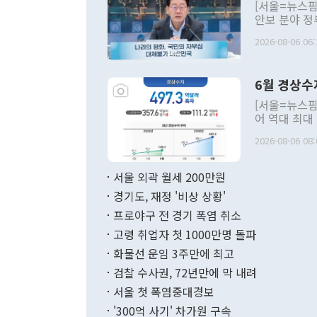
[서울=뉴스핌
안보 분야 정
평화공존 발전
2026-08-06 06:
발언 중에는 
언한 것이 있
령은 공개적으
6월 경상수
주의적 희망에
관의 대북 정
[서울=뉴스핌
관 부처 장관
어 역대 최대
관의 무리한 
출 호조로 월
다. [정동영 통일부 장관이 지난달 23일 오후 서울 종로구 정부서울청사에
2026-08-06 08:
료=한국은행] 한국은행이 6일 발표한 '2026년 6월 국제수지(잠정)'에
서 취임 1주년 
면 지난 6월
부 장관 권한
1000만달러
서울 외곽 월세 200만원
발전 구상'을
이에 따라 올
적 갈등 해결
경기도, 재정 '비상 상황'
했다. 경상수
결과 혐오의 
9000만달러
프로야구 전 경기 폭염 취소
년간의 CVI
지 기준 상품
고령 취업자 첫 1000만명 돌파
무너졌다고도 
며 월간 기준
현실을 바꾸는
달러로 38.
화물선 운임 3주만에 최고
를 평화 체제
196.9% 급
검찰 수사권, 72년만에 막 내려
함께 4자 대
수출은 160
지만 이 대통
서울 첫 폭염중대경보
(18.6%) 
화공존 정책이
했다. 통관 기
'300억 사기' 차가원 구속
다"고 지적했