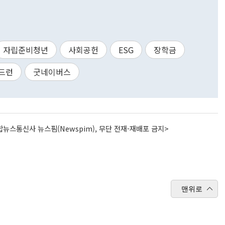
자립준비청년
사회공헌
ESG
장학금
드런
굿네이버스
뉴스통신사 뉴스핌(Newspim), 무단 전재-재배포 금지>
맨위로