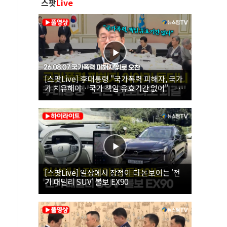
스팟
Live
[스팟Live] 李대통령 "국가폭력 피해자, 국가
가 치유해야…국가 책임 유효기간 없어"｜
26.08.07 국가폭력 피해자 위로 오찬
[스팟Live] 일상에서 장점이 더 돋보이는 '전
기 패밀리 SUV' 볼보 EX90