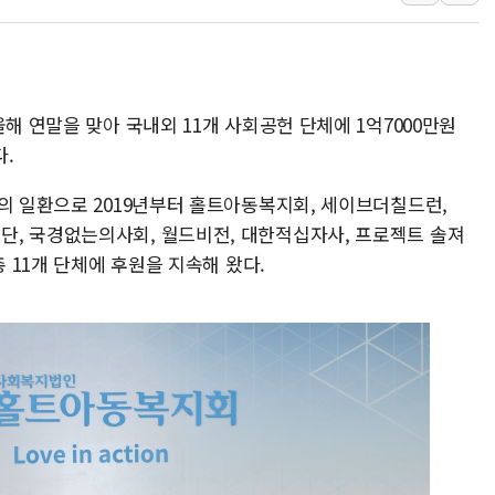
이란 핵심 원유 수출항 '하르그섬', 최근 1주일 이상 '올스
美 고용 쇼크에 엔화 장중 급등…시장은 "또 개입했나" 촉
[AI MY 뉴스] 뉴욕 반도체주 프리뷰...美 고용 쇼크에 반도
해 연말을 맞아 국내외 11개 사회공헌 단체에 1억7000만원
뉴욕증시 프리뷰, 美 고용 쇼크에 금리 인상 우려 후퇴…나
.
[종합] 美 7월 고용 2만3000명 감소 '쇼크'…9월 금리 인
[사진] 이슬람 수니파 3개국, 공동방위협정 체결
영의 일환으로 2019년부터 홀트아동복지회, 세이브더칠드런,
뉴욕증시 개장 전 특징주...아틀라시안·클라우드플레어
, 국경없는의사회, 월드비전, 대한적십자사, 프로젝트 솔져
보훈부, 미 DPAA와 MOU… "6·25 미군 실종자 7359명
총 11개 단체에 후원을 지속해 왔다.
트럼프 "금리 내려야"…파월 때와 달리 워시엔 톤 낮춰