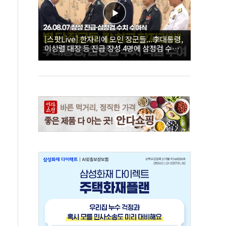
[스팟Live] 한자리에 모인 장군들...李대통령,
이상렬 대장 등 진급 장성 4명에 삼정검 수치
직접 수여｜26.08.07 장성 진급·삼정검 수치
수여식