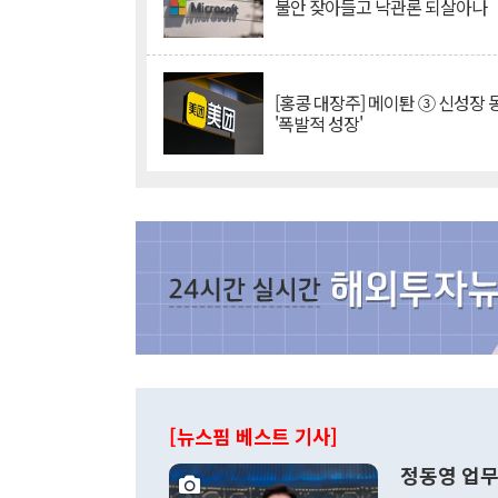
불안 잦아들고 낙관론 되살아나
[홍콩 대장주] 메이퇀 ③ 신성장
'폭발적 성장'
[뉴스핌 베스트 기사]
정동영 업무