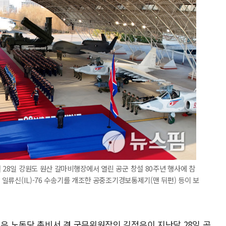
 28일 강원도 원산 갈마비행장에서 열린 공군 창설 80주년 행사에 참
 일류신(IL)-76 수송기를 개조한 공중조기경보통제기(맨 뒤편) 등이 보
 노동당 총비서 겸 국무위원장인 김정은이 지난달 28일 공