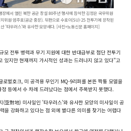
비행장에서 열린 북한 공군 창설 80주년 행사에 참석한 김정은 국무위원
위원 엄주호(공군 중장). 뒤편으로 수호이(SU)-25 전투기에 장착된
산 '타우러스'와 유사한 모양새다. [사진=노동신문 홈페이지]
규모 전투 병력과 무기 지원에 대한 반대급부로 첨단 전투기
고 있지만 현재까지 가시적인 성과는 드러나지 않고 있다"고
글로벌호크, 미 공격용 무인기 MQ-9리퍼를 본뜬 짝퉁 모델을
정 등에서 수 차례 드러났다는 점에서 주목받지 못했다.
지(空對地) 미사일인 '타우러스'와 유사한 모양의 미사일이 공
전력을 강화하고 있다는 점 외에 별다른 의미를 찾기는 어렵다