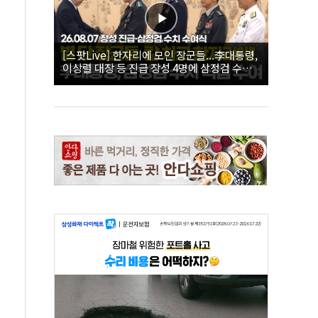
[스팟Live] 한자리에 모인 장군들...李대통령,
이상렬 대장 등 진급 장성 4명에 삼정검 수치
직접 수여｜26.08.07 장성 진급·삼정검 수치
수여식