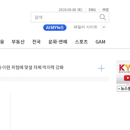
2026.08.08 (토)
ENG
中文
|
|
패밀리 사이트
금융
부동산
전국
문화·연예
스포츠
GAM
낮아지며 상승… STOXX 600 지수는 나흘 연속 최고치
세
엘·이란 위협에 맞설 자체 억지력 강화
동
톱'… 美 해상봉쇄 영향
각
체주 '활짝'
스닥 선물 1%대 상승
상 기대 후퇴