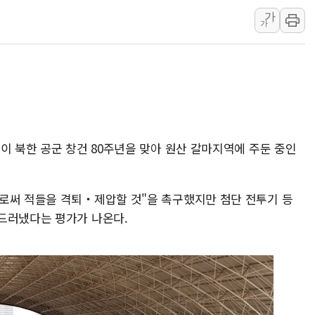
가
뉴욕증시 개장 전 특징주...아틀라시안·클라우드플레어
가
보훈부, 미 DPAA와 MOU… "6·25 미군 실종자 7359명
트럼프 "금리 내려야"…파월 때와 달리 워시엔 톤 낮춰
특정 정치인 측근 포항시 정책특보 내정설...포항시 '시끌'
李 "해남 태양광, 대한민국 다음 100년 밑거름…수도권 집
李 대통령, '6시간 마라톤 부동산 2차 회의' 주재… "전폭
트럼프, 中 겨냥 폴리실리콘 관세 15% 부과…美 태양광주
이 북한 공군 창건 80주년을 맞아 원산 갈마지역에 주둔 중인
[사진] 빈살만과 에르도안의 만남
이란와이어 "이란 최고지도자 위독…곧 사망해도 놀랍지 
로써 적들을 격퇴‧제압할 것"을 촉구했지만 첨단 전투기 등
드러냈다는 평가가 나온다.