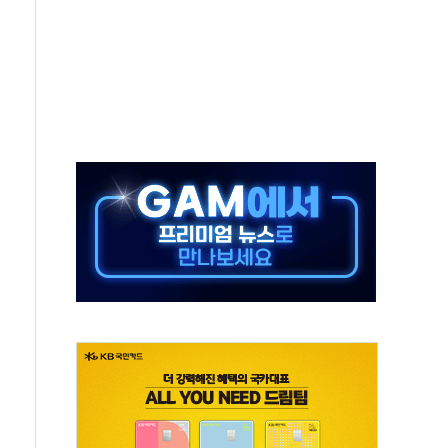
·태양광주↑ VS 트레이드데스크·웬디스↓
 끝까지 찾겠다"
중 완화 전환점"
적 공급 확대·속도전 총력"
 급등
않아"