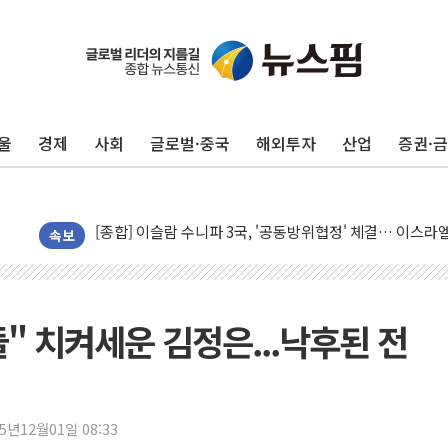
울
경제
사회
글로벌·중국
해외투자
산업
증권·
유럽증시, 美 고용 예상 밖 부진에 연준 금리 인상 가능성 
미 연준 매파 기세 꺾이나…고용 감소에 9월 동결 전망 우
[종합] 이슬람 수니파 3국, '공동방위협정' 체결… 이스라
트럼프, 백신·자폐증 행정명령 검토…"이르면 다음 주"
속보
美 항소법원, 백악관 무도회장 공사 중단 명령…트럼프 제
이란 핵심 원유 수출항 '하르그섬', 최근 1주일 이상 '올스
美 고용 쇼크에 엔화 장중 급등…시장은 "또 개입했나" 촉
" 치켜세운 김정은...낙후된 전
[AI MY 뉴스] 뉴욕 반도체주 프리뷰...美 고용 쇼크에 반도
뉴욕증시 프리뷰, 美 고용 쇼크에 금리 인상 우려 후퇴…나
[종합] 美 7월 고용 2만3000명 감소 '쇼크'…9월 금리 인
25년12월01일 08:33
[사진] 이슬람 수니파 3개국, 공동방위협정 체결