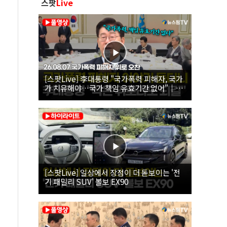
스팟
Live
[스팟Live] 李대통령 "국가폭력 피해자, 국가
가 치유해야…국가 책임 유효기간 없어"｜
26.08.07 국가폭력 피해자 위로 오찬
[스팟Live] 일상에서 장점이 더 돋보이는 '전
기 패밀리 SUV' 볼보 EX90