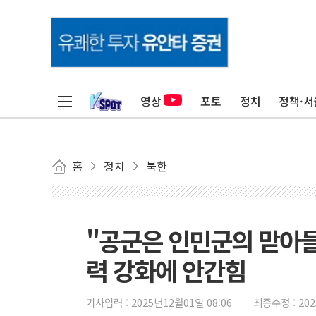
영상
포토
정치
정책·서
홈
정치
북한
"공군은 인민군의 맏아들
력 강화에 안간힘
기사입력 :
2025년12월01일 08:06
최종수정 :
20