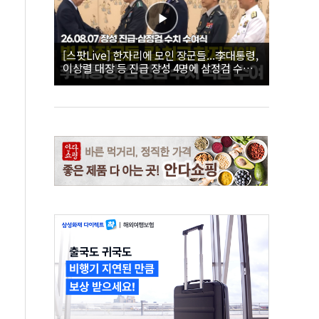
[스팟Live] 한자리에 모인 장군들...李대통령,
이상렬 대장 등 진급 장성 4명에 삼정검 수치
직접 수여｜26.08.07 장성 진급·삼정검 수치
수여식