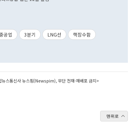
중공업
3분기
LNG선
핵잠수함
뉴스통신사 뉴스핌(Newspim), 무단 전재-재배포 금지>
맨위로