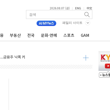
2026.08.07 (금)
ENG
中文
|
|
주재… "전폭적 공급 확대·속도전 총력"
…美 태양광주 급등
패밀리 사이트
금융
부동산
전국
문화·연예
스포츠
GAM
도 놀랍지 않아"
태양광 착공…여의도 1.6배 규모
...금융주 낙폭 커
정책 아냐" 해명
~9일 최대 100mm 호우
결… 수니파 국가들의 새 안보 협력 구도
비온 59㎡ 18억원대
-서울시 '정책 엇박자'
생애최초만 경쟁 치열
래·ETF 매수에도 고유가·금리·입법 지연 '삼중 부담'
...석유·가스주 올랐지만 빈그룹이 상쇄