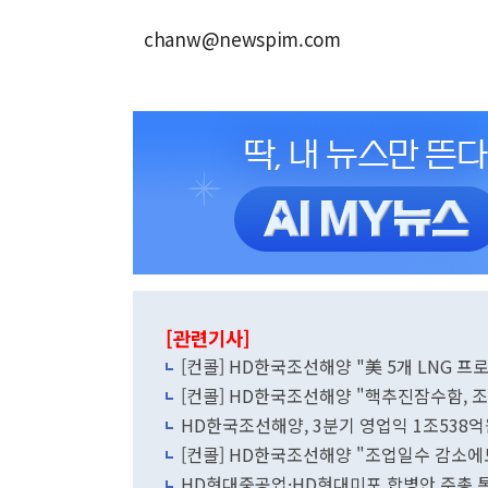
chanw@newspim.com
[관련기사]
[컨콜] HD한국조선해양 "美 5개 LNG 프
[컨콜] HD한국조선해양 "핵추진잠수함, 
HD한국조선해양, 3분기 영업익 1조538억
[컨콜] HD한국조선해양 "조업일수 감소에
HD현대중공업·HD현대미포 합병안 주총 통과