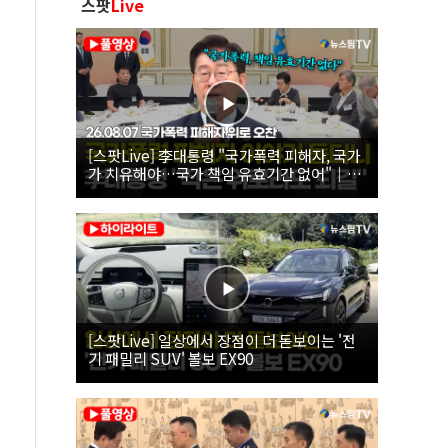
스팟
Live
[스팟Live] 李대통령 "국가폭력 피해자, 국가
가 치유해야…국가 책임 유효기간 없어"｜
26.08.07 국가폭력 피해자 위로 오찬
[스팟Live] 일상에서 장점이 더 돋보이는 '전
기 패밀리 SUV' 볼보 EX90