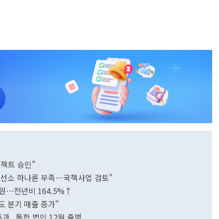
로젝트 승인"
조선소 하나론 부족…국책사업 검토"
원…전년비 164.5%↑
도 분기 매출 증가"
...통합 법인 12월 출범