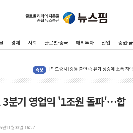
李 대통령, '6시간 마라톤 부동산 2차 회의' 
트럼프, 中 겨냥 폴리실리콘 관세 15% 부과
[사진] 빈살만과 에르도안의 만남
울
경제
사회
글로벌·중국
해외투자
산업
증권·
이란와이어 "이란 최고지도자 위독…곧 사망해
남동발전, 해남군에 국내 최대 규모 400MW 
[인도증시] 중동 불안 속 유가 상승에 소폭 하락
황희 '폐버스 청년주택' SNS 글 역풍에 "정부
속보
폭염 누그러지고 가뭄 숙지나...경북동해안권 8
사우디·튀르키예·파키스탄, '공동방위협정' 체
신길동 신축도 3.3㎡당 7250만원…써밋 클라
 3분기 영업익 '1조원 돌파'…합
용산공원·그린벨트로 또 충돌…반복되는 국토부
[AI 부동산 투데이] 특공 전략도 '극과 극'…
[코인시황] 비트코인 6만4000달러대 횡보…고
25년11월03일 16:27
[베트남 증시] 유동성 부진 지속, 강보합 마감