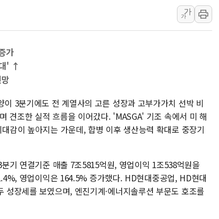
가
'찜통더위'에 전력수요 역대 최고치 경신…한낮 
가
후티 반군, 예멘 정부군과 사우디 동시 공격…
42.5도 역대급 폭염…동물들도 특별식으로 여
 증가
경찰, 9월부터 '가족 사건' 못 맡는다…상피제
대' ↑
포스코홀딩스, 포스코인터·DX 지분 일부 매각
전망
태국 학교서 중학생 총기 난사...최소 7명 사망
양이 3분기에도 전 계열사의 고른 성장과 고부가가치 선박 비
견조한 실적 흐름을 이어갔다. 'MASGA' 기조 속에서 미 해
 기대감이 높아지는 가운데, 합병 이후 생산능력 확대로 중장기
3분기 연결기준 매출 7조5815억원, 영업이익 1조538억원을
.4%, 영업이익은 164.5% 증가했다. HD현대중공업, HD현대
모두 성장세를 보였으며, 엔진기계·에너지솔루션 부문도 호조를