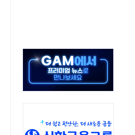
총수요 104.3GW 기록
 위기 고조되는 또 다른 중동 화약고
름나기 [뉴스핌 줌인]
 실시