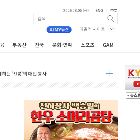
조까지, 상승...호실적 보고 기업 상승세 뚜렷
2026.08.06 (목)
ENG
中文
|
|
인 '사파리' 공격… 시민들 공포감 극대화 전략
' 임시 주총 기대감에 홀로 상한가…마진 잔액은 사상 최고
패밀리 사이트
버리지 위험수위…숨은 차입이 더 큰 변수"
금융
부동산
전국
문화·연예
스포츠
GAM
대응 1단계 진압 중
야, 경쟁상대 中과 비교해야"
하는 '선봉'의 대민 봉사
미사일 1발 발사… 올해 10번째·42일 만 도발
 새 안보 위기… 반군·마약카르텔이 습득해 전투 활용
어선 구조
무해한 표면 부식 물질"
분만에 진화...외국인 노동자 숨져
즌2
축 피해 최소화 '총력 대응'
유입에도 박스권…美 암호화폐 법안 처리 여부도 변수