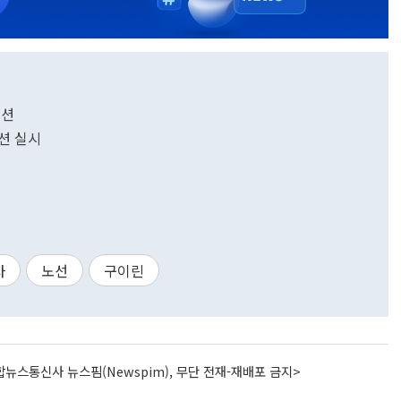
로모션
션 실시
사
노선
구이린
뉴스통신사 뉴스핌(Newspim), 무단 전재-재배포 금지>