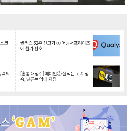
Mute
리스크
퀄리스 52주 신고가 ① 어닝서프라이즈
에 월가 환호
 동력의
[홍콩 대장주] 메이퇀② 실적은 고속 상
승, 밸류는 역대 저점