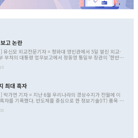
보고 논란
] 유신모 외교전문기자 = 청와대 영빈관에서 5일 열린 외교·
부 부처의 대통령 업무보고에서 정동영 통일부 장관의 '한반도
 구상'과 업무보고 발언이 논란을 빚고 있다. 이날 정 장관의
10
정부 내 조율을 거치지 않은 사안을 정책으로 추진하겠다고 공
는가 하면 사실 관계에 맞지 않은 설명도 있었다. 이재명 대통
로 신중을 기해 달라고 경고했고, 조현 외교부 장관은 '이상
지 최대 흑자
 근거한 비현실적 구상'이라는 비판을 내놨다. 그동안 정 장
책 관련 발언이 물의를 빚은 적은 여러 번 있지만 대통령과 유
] 박가연 기자 = 지난 6월 우리나라의 경상수지가 전월에 이
이 공개적으로 부정적 입장을 표명한 것은 이례적이다. 정 장
 흑자를 기록했다. 반도체를 중심으로 한 정보기술(IT) 품목 수
대북 접근법과 월권을 제어해야 한다는 목소리도 높아지고 있
간 상품수출이 처음으로 1000억달러를 넘어선 영향이다. [자
00
 따르
기자간담회를 하고 있다. [사진=통일부] 2026.07.23 ◆통일
 경상수지는 497억3000만달러 흑자로 집계됐다. 전월(386억
 넘어선 주장 정 장관은 이날 업무보고에서 '한반도 평화공존
)에 이어 두 달 연속 월간 기준 역대 최대 기록을 갈아치웠다.
 설명하면서 이재명 정부 2년차 핵심 과제로 상호 존중·평화
해 상반기 누적 경상수지 흑자는 1910억1000만달러를 기록
·핵 없는 한반도 등 3대 기본 방향을 제시했다. 정 장관은 "대
지 흑자를 견인한 것은 상품수지다. 6월 상품수지는 478억