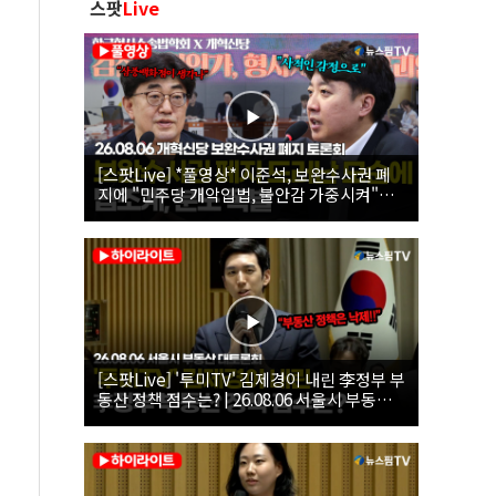
스팟
Live
[스팟Live] *풀영상* 이준석, 보완수사권 폐
지에 "민주당 개악입법, 불안감 가중시켜"｜
26.08.06 개혁신당 보완수사권 폐지 토론회
[스팟Live] '투미TV' 김제경이 내린 李정부 부
동산 정책 점수는? | 26.08.06 서울시 부동산
대토론회