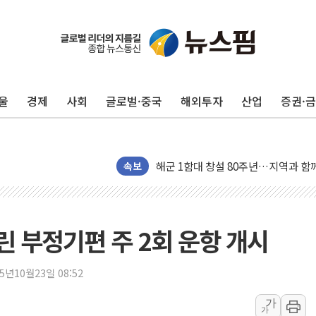
[인도증시] 중동 긴장 완화에 실적 호
러, 1인칭시점 드론으로 우크라 민간
[베트남 증시] 지수 하락 속 'DGC
'월가의 황제' 다이먼 "금융시장 레
울
경제
사회
글로벌·중국
해외투자
산업
증권·
양주 섬유염색공장서 화재 1명 중상…
김정관 산업부 장관 "주 52시간 손봐
해군 1함대 창설 80주년…지역과 함께
[3보] 북, 원산서 동해로 단거리 탄도
속보
우크라 드론 전술, 중남미 콜롬비아에
동해해경, 독도 해상서 부유물 감긴 
주한미군 "오산기지 누출, 백린 아닌 
린 부정기편 주 2회 운항 개시
구미 폐염산처리업체서 불 2시간30여
해군과 함께하는 '불금전파, 송정' 시
25년10월23일 08:52
강원도 폭염특보 11일째…온열질환·가
가
가
[코인 시황] 비트코인, ETF 자금 