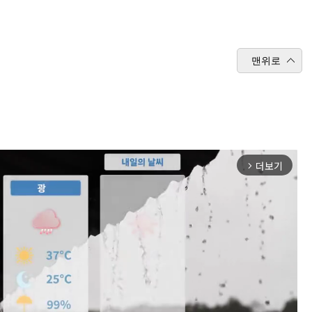
맨위로
더보기
arrow_forward_ios