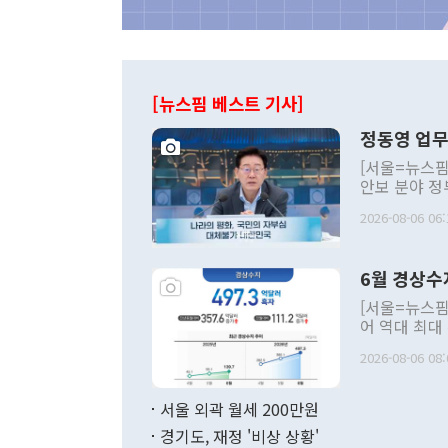
[뉴스핌 베스트 기사]
정동영 업무
[서울=뉴스핌
안보 분야 정
평화공존 발전
2026-08-06 06:
발언 중에는 
언한 것이 있
령은 공개적으
6월 경상수
주의적 희망에
관의 대북 정
[서울=뉴스핌
관 부처 장관
어 역대 최대
관의 무리한 
출 호조로 월
다. [정동영 통일부 장관이 지난달 23일 오후 서울 종로구 정부서울청사에
2026-08-06 08:
료=한국은행] 한국은행이 6일 발표한 '2026년 6월 국제수지(잠정)'에
서 취임 1주년 
면 지난 6월
부 장관 권한
1000만달러
서울 외곽 월세 200만원
발전 구상'을
이에 따라 올
적 갈등 해결
경기도, 재정 '비상 상황'
했다. 경상수