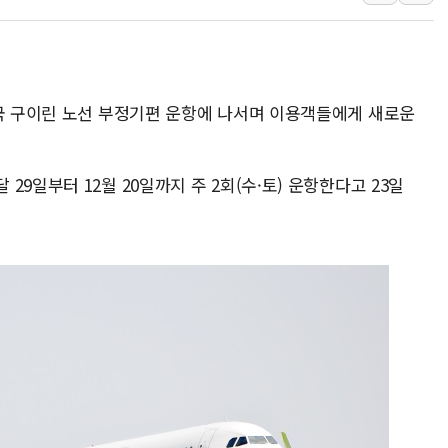
[르포] 39도 폭염 속 잠실 개표소 시위
강원·전라권 폭염중대경보 확대…온열질
빚투·레버리지 줄었지만, 반도체 두 종
중국 구이린 노선 부정기편 운항에 나서며 이용객들에게 새로운
[2보] 북한, 원산서 동해상 단거리 
9일부터 12월 20일까지 주 2회(수·토) 운항한다고 23일