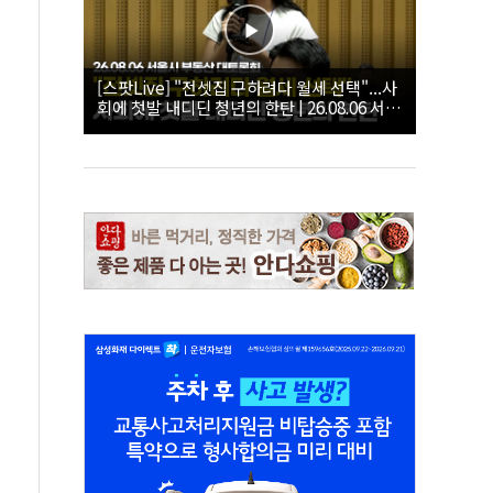
[스팟Live] "전셋집 구하려다 월세 선택"...사
회에 첫발 내디딘 청년의 한탄 | 26.08.06 서울
시 부동산 대토론회