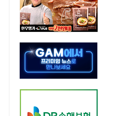
 '62일째'..."대부분 여기서 상주"
환자 2665명·사망 23명
목에 코스피 '휘청'
탄도미사일 발사