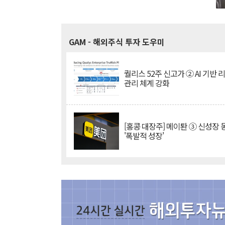
GAM
- 해외주식 투자 도우미
퀄리스 52주 신고가 ② AI 기반 
관리 체계 강화
[홍콩 대장주] 메이퇀 ③ 신성장
'폭발적 성장'