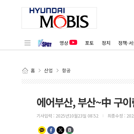
영상
포토
정치
정책·서
홈
산업
항공
에어부산, 부산~中 구이
기사입력 :
2025년10월23일 08:52
최종수정 :
20