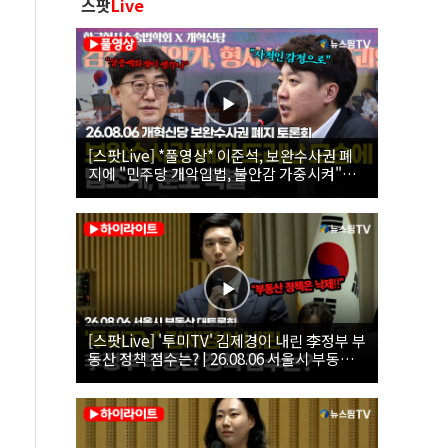
스팟
Live
[스팟Live] *풀영상* 이준석, 보완수사권 폐
지에 "민주당 개악입법, 불안감 가중시켜"｜
26.08.06 개혁신당 보완수사권 폐지 토론회
[스팟Live] '투미TV' 김제경이 내린 李정부 부
동산 정책 점수는? | 26.08.06 서울시 부동산
대토론회