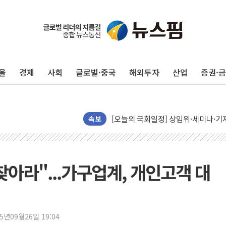
뉴욕증시, 유가·금리 부담에 하락…다
이란, 오만과 호르무즈 해협 재개방 합
[민주 당권주자 일정] 송영길·정청래·김
울
경제
사회
글로벌·중국
해외투자
산업
증권·
李대통령, 오늘 부동산 정책 점검 2
[오늘의 정치일정] 8월 7일(금)
[오늘의 국회일정] 상임위·세미나·기자
속보
이란, 美·이스라엘 선박 호르무즈 통항
유럽증시, 견조한 실적 소화하며 대부분
리투아니아 국방 "러, 우크라 드론으로
아라"...가구업계, 개인고객 대
구광모, 내주 실리콘밸리서 젠슨 황 
뉴욕증시 개장 전 특징주...모더나
김정관 장관 "영업이익 N% 성과급
25년09월26일 19:04
뉴욕증시 프리뷰, 미 주가선물 AI주