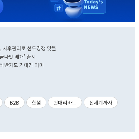
트, 사후관리로 선두경쟁 맞불
'굳나잇 베개' 출시
..하반기도 기대감 미미
B2B
한샘
현대리바트
신세계까사