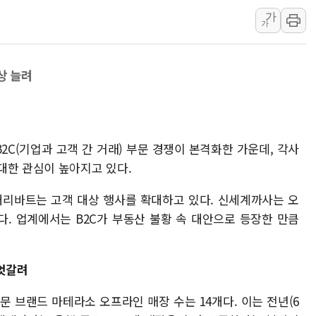
청와대, 북한 단거리 탄도미사일 발사
가
가
금값 7주 만에 최고…美 고용 둔화·
[인도증시] 중동 긴장 완화에 실적 호
러, 1인칭시점 드론으로 우크라 민간
상 늘려
[베트남 증시] 지수 하락 속 'DGC
'월가의 황제' 다이먼 "금융시장 레
양주 섬유염색공장서 화재 1명 중상…
2C(기업과 고객 간 거래) 부문 경쟁이 본격화한 가운데, 각사
대한 관심이 높아지고 있다.
대리바트는 고객 대상 행사를 확대하고 있다. 신세계까사는 오
. 업계에서는 B2C가 부동산 불황 속 대안으로 등장한 만큼
 엇갈려
문 브랜드 마테라소 오프라인 매장 수는 14개다. 이는 전년(6