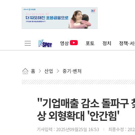
영상
포토
정치
정책·서
홈
산업
중기·벤처
"기업매출 감소 돌파구 찾
상 외형확대 '안간힘'
기사입력 :
2025년09월25일 16:53
최종수정 :
20