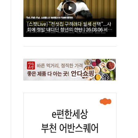
[스팟Live] "전셋집 구하려다 월세 선택"...사
회에 첫발 내디딘 청년의 한탄 | 26.08.06 서울
시 부동산 대토론회