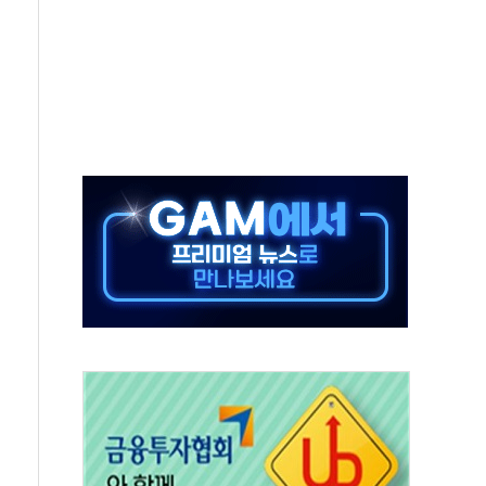
에 긴급 안보 점검회의
호르무즈 재개방 기대에 강세
조까지, 상승...호실적 보고 기업 상승세 뚜렷
인 '사파리' 공격… 시민들 공포감 극대화 전략
' 임시 주총 기대감에 홀로 상한가…마진 잔액은 사상 최고
버리지 위험수위…숨은 차입이 더 큰 변수"
대응 1단계 진압 중