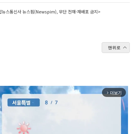
뉴스통신사 뉴스핌(Newspim), 무단 전재-재배포 금지>
맨위로
더보기
arrow_forward_ios