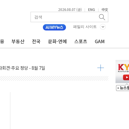
2026.08.07 (금)
ENG
中文
|
|
우 5거래일 랠리 '마침표'
패밀리 사이트
의 막바지.."美와 직접 협상 없어"
민석 후보 - 8월 7일
금융
부동산
전국
문화·연예
스포츠
GAM
차 회의…주택 공급 대책 막바지 조율할 듯
회견·주요 정당 - 8월 7일
 제한 추진…美 "통행 막을 권한 없어"
 상승… "2분기 기업 순이익 21% 증가" 전망
 나토 회원국 공격 검토… 거짓 깃발 작전"
재회…로봇·AI 데이터센터·모빌리티 구체화
·아이온큐·도어대시↑ VS 샌디스크·피그마·앱러빈↓
 반대…상법·자본시장법 개정 논의"
 차익실현 속 혼조세...웨스턴디지털·샌디스크↓