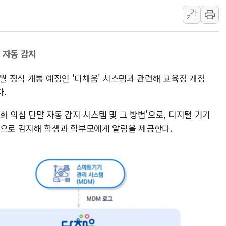
가
[AI 카드뉴스] 어린이집·유치원
가
운수업·기업활동 '원스톱'으로..
[르포] 폭염 속 '자폭 드론' 첫
 자동 감지
공정위 "국고채 PD 15곳, 관행
중소기업 기술자료 중국 계열사에
9월 정식 개통 예정인 '다채움' 시스템과 관련해 교육청 개청
정부, 한화오션·에코프로비엠 등 
.
국표원, 해외직구 물놀이기구·유아
화 의심 단말 자동 감지 시스템 및 그 방법'으로, 디지털 기기
쉐이크쉑, 남양주 현대아울렛에 
동으로 감지해 학생과 학부모에게 알림을 제공한다.
부모가 정부24에서 자녀 출입국
소방청, 전국 시·도 구급과장 
'달라진 임신·출산·육아 지원 
정부혁신 우수사례 세계에 알린다