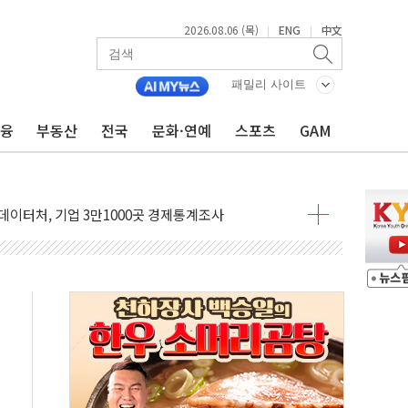
2026.08.06 (목)
ENG
中文
|
|
패밀리 사이트
금융
부동산
전국
문화·연예
스포츠
GAM
무화 추진..."업계 성장 저해" 우려도
추진
상 마약밀수 '3중 차단'
본·동남아 사업 확대
 주택수요 위축 우려"
 가압류 결정…4자 연합 균열 조짐
벌 신작 라인업 공개
리빙 최대 50% 할인