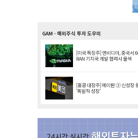
GAM
- 해외주식 투자 도우미
[미국 특징주] 엔비디아, 중국서 6G
RAN 기지국 개발 협력사 물색
[홍콩 대장주] 메이퇀 ③ 신성장
'폭발적 성장'