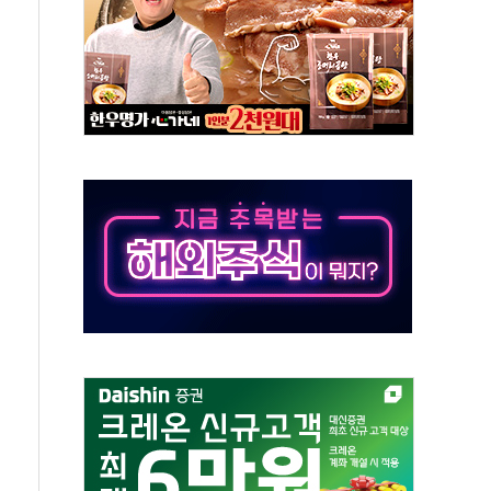
 비상! 수족구병이 다시 유행합니다.
.데이터처, 기업 3만1000곳 경제통계조사
 실사격…미 해병대, 한반도 지형서 FPV 공격훈련 공개
 아닌 담합…76조2000억 입찰 영향"
 넘긴 세라젬…공정위 과징금 4억3200만원
'슈퍼을' 5곳 선정...소부장 핵심기업 추가 육성
용품 등 94개 제품 안전기준 '부적합'
'다산점' 열어
증명서 발급…7일부터 온라인 대리 신청 가능
회의…중증환자 이송체계 전국 확대 점검
한눈에'…인사처, 공무원 인사제도 안내서 발간
…식약처 AI 심사·소방청 119안심콜 영문 영상 제작