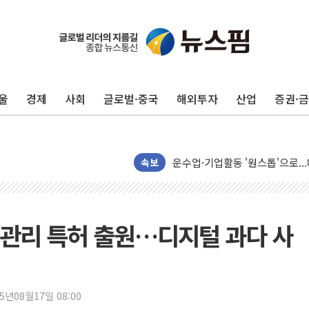
울
경제
사회
글로벌·중국
해외투자
산업
증권·
인도, 차량 간 통신시스템 장착 의
속보
Sh수협은행, 상상인증권 인수 
무역선부터 요트까지...관세청, 해
서연컴퍼니, 시드 투자 유치…일
관리 특허 출원…디지털 과다 사
피치 "韓 코스피 약세 장기화 시
법원, 한미 임주현 지분 100억
엔씨, '게임스컴 2026'서 글로
25년08월17일 08:00
롯데백화점, '홈스타일링 페어'…