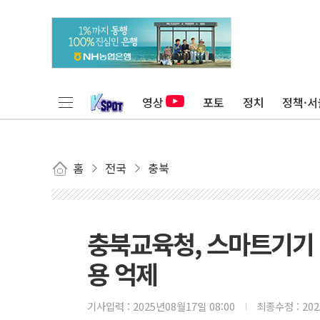
영상
포토
정치
정책·서
홈
전국
충북
충북교육청, 스마트기기 
용 억제
기사입력 :
2025년08월17일 08:00
최종수정 :
20