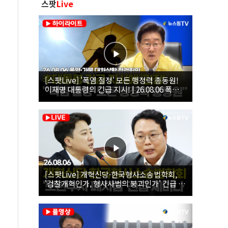
스팟
Live
[스팟Live] '폭염 절정' 모든 행정력 총동원!
이재명 대통령의 긴급 지시! | 26.08.06 폭염•
가뭄 대처상황 점검회의
[스팟Live] 개혁신당·한국형사소송법학회,
'검찰개혁인가, 형사사법의 붕괴인가' 긴급 세
미나｜26.08.06