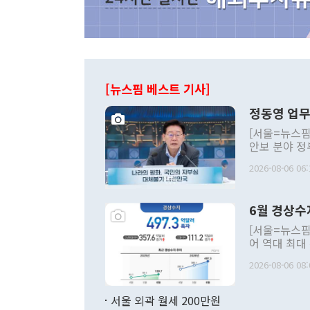
[뉴스핌 베스트 기사]
정동영 업무
[서울=뉴스핌
안보 분야 정
평화공존 발전
2026-08-06 06:
발언 중에는 
언한 것이 있
령은 공개적으
6월 경상수
주의적 희망에
관의 대북 정
[서울=뉴스핌
관 부처 장관
어 역대 최대
관의 무리한 
출 호조로 월
다. [정동영 통일부 장관이 지난달 23일 오후 서울 종로구 정부서울청사에
2026-08-06 08:
료=한국은행] 한국은행이 6일 발표한 '2026년 6월 국제수지(잠정)'에
서 취임 1주년 
면 지난 6월
부 장관 권한
1000만달러
서울 외곽 월세 200만원
발전 구상'을
이에 따라 올