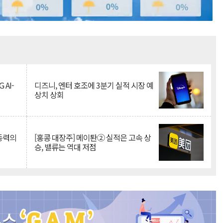
Mute
 AI-
디즈니, 엔터 호조에 3분기 실적 시장 예
상치 상회
 동력의
[홍콩 대장주] 메이퇀② 실적은 고속 상
승, 밸류는 역대 저점