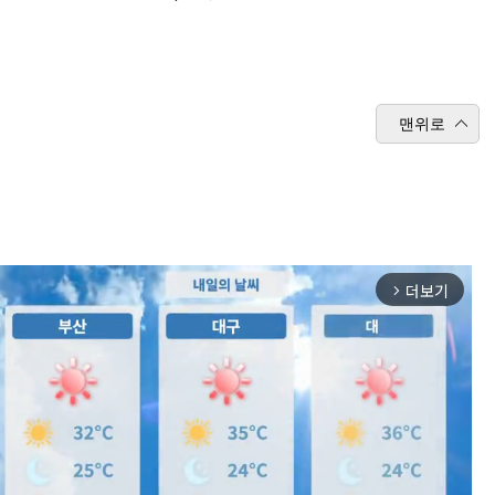
맨위로
더보기
arrow_forward_ios