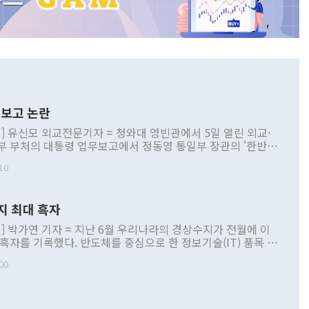
보고 논란
] 유신모 외교전문기자 = 청와대 영빈관에서 5일 열린 외교·
부 부처의 대통령 업무보고에서 정동영 통일부 장관의 '한반도
 구상'과 업무보고 발언이 논란을 빚고 있다. 이날 정 장관의
10
정부 내 조율을 거치지 않은 사안을 정책으로 추진하겠다고 공
는가 하면 사실 관계에 맞지 않은 설명도 있었다. 이재명 대통
로 신중을 기해 달라고 경고했고, 조현 외교부 장관은 '이상
지 최대 흑자
 근거한 비현실적 구상'이라는 비판을 내놨다. 그동안 정 장
책 관련 발언이 물의를 빚은 적은 여러 번 있지만 대통령과 유
] 박가연 기자 = 지난 6월 우리나라의 경상수지가 전월에 이
이 공개적으로 부정적 입장을 표명한 것은 이례적이다. 정 장
 흑자를 기록했다. 반도체를 중심으로 한 정보기술(IT) 품목 수
대북 접근법과 월권을 제어해야 한다는 목소리도 높아지고 있
간 상품수출이 처음으로 1000억달러를 넘어선 영향이다. [자
00
 따르
기자간담회를 하고 있다. [사진=통일부] 2026.07.23 ◆통일
 경상수지는 497억3000만달러 흑자로 집계됐다. 전월(386억
 넘어선 주장 정 장관은 이날 업무보고에서 '한반도 평화공존
)에 이어 두 달 연속 월간 기준 역대 최대 기록을 갈아치웠다.
 설명하면서 이재명 정부 2년차 핵심 과제로 상호 존중·평화
해 상반기 누적 경상수지 흑자는 1910억1000만달러를 기록