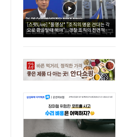
[스팟Live] *풀영상* "조직의 명운 건다는 각
오로 환골탈태 해야"...경찰 조직의 전면적 쇄
신 촉구한 한병도 | 26.08.06 더불어민주당 정
책조정회의