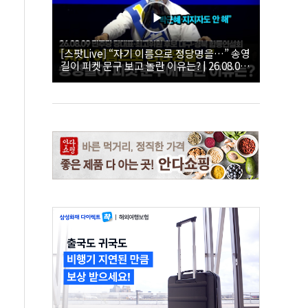
[스팟Live] “자기 이름으로 정당명을…” 송영
길이 피켓 문구 보고 놀란 이유는? | 26.08.09
더불어민주당 당대표·최고위원 후보 대구·경
북 합동연설회