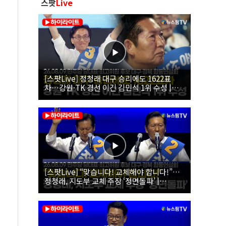
스팟
Live
[스팟Live] 정청래 대구 승리에도 1622표
차…강원·TK 경선 이긴 김민석 1위 수성 |
26.08.09 더불어민주당 당대표·최고위원 후
보 대구·경북 합동연설회
[스팟Live] “맞습니다! 교체해야 합니다!”…
정청래, 지도부 교체 주장 ‘정면돌파’ |
26.08.09 더불어민주당 당대표·최고위원 후
보 대구·경북 합동연설회