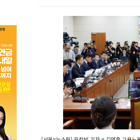
[서울=뉴스핌] 윤창빈 기자 = 김영훈 고용노