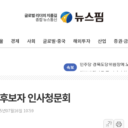
125mm 폭우 쏟아진 울진..
평택 진위면 공장서 질식사
포항 블루밸리 국가산단에 '
울
경제
사회
글로벌·중국
해외투자
산업
증권·
상주 낙동강 선착장 하류서 50
[종합] 김민석, 정청래에 누적 1
민주당 경북도당위원장에 오중
인천서 말다툼 중 어머니 살
속보
김민석, 강원·대구·경북 경선서
[속보] 민주, 강원·대구·경북 
[속보] 민주, 경북 경선 결과 
 후보자 인사청문회
[속보] 민주, 대구 경선 결과 
[속보] 민주, 강원 경선 결과 
25년07월16일 10:59
정재헌 CEO, SKT 장기고
가
가
최태원, 노소영에 9440억