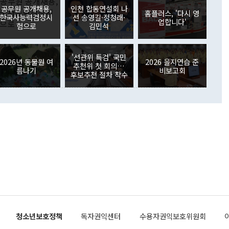
원에서 (참석을) 검토하고 있다"고 발언한 데 대해서도 조 장관
가 80억1000만달러, 외국인의 국내투자가 46억3000만달러
공무원 공개채용,
인천 합동연설회 나
외교부의 몫"이라며 "아직 거기까지 진도가 나가지 않았다"고
홈플러스, '다시 영
. 증권투자에서는 외국인의 국내 주식 매도세가 이어졌다. 외
한국사능력검정시
선 송영길·정청래·
업합니다'
장관이 이날 소개한 대북 구상과 설명은 정부 내 조율을 거치지
주식 투자는 차익실현 매도 등의 영향으로 316억1000만달러
험으로
김민석
서 문제가 있다. 특히 주적 표현 대체와 국호 사용, 9·19 군
(-310억5000만달러)에 이어 역대 최대 순매도 기록을 다시
 4자회담 추진 등은 통일부 장관이 결정할 사안이 아니어서 월
국인의 국내 채권투자는 세계국채지수(WGBI) 자금 유입에도
이 나오고 있다. 이 대통령은 정 장관의 업무보고를 듣고 난
도래 영향으로 증가 폭이 줄어든 52억9000만달러를 기록했
'선관위 특검' 국민
무보고에 발표했다고 승인난 건 아니다"라고 재차 확인했다. 정
2026년 동물원 여
2026 을지연습 준
 해외 증권투자는 주식을 중심으로 35억6000만달러 증가했
추천위 첫 회의…
름나기
비보고회
통은 "정 장관의 발언 내용은 대부분 국가안전보장회의(NSC)
newspim.com
후보추천 절차 착수
된 사안이 아닌 정 장관의 개인적 생각에 가깝다"며 "안보 관
이 정부의 공식 정책이 아닌 사안을 추진하겠다고 업무보고를
 면전에서 '국군통수권자가 나서야 한다'고 주장한 것은 심각
 5일 청와대 영빈관에서 열린 통일
 외교 안보 부처 업무보고에서 발언하고 있다. [사진=청와대]
장이 현 시점에서 이미 참고가 될 수 없는 과거의 경험 또는 사
식에 기반하고 있다는 것이다. 정 장관이 주장하는 구상은 급
 있는 북한의 전략과 한반도 및 국제 정세를 전혀 반영하지
 비판이 제기되고 있다. 정 장관이 "흘러간 선(先)비핵화만
현실을 바꾸지 못한다"고 언급한 것은 지금까지의 대북 접근
 있다. 북핵 위기 발발 이후 지금까지 모든 핵 협상에서 한국
북한에 선비핵화를 공식적으로 요구한 적이 없기 때문이다. 지
 협상은 북한의 비핵화 조치에 한·미가 상응하는 대가를 제
로 이뤄졌다. 1994년 북·미 제네바 기본합의는 핵시설 동결
청소년보호정책
독자권익센터
수용자권익보호위원회
의 교환이었다. 2005년 9.19 공동성명도 북한의 비핵화 조치