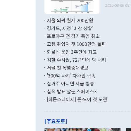
출 호조로 월
다. [정동영 통일부 장관이 지난달 23일 오후 서울 종로구 정부서울청사에
2026-08-06 08:
료=한국은행] 한국은행이 6일 발표한 '2026년 6월 국제수지(잠정)'에
서 취임 1주년 
면 지난 6월
부 장관 권한
1000만달러
서울 외곽 월세 200만원
발전 구상'을
이에 따라 올
적 갈등 해결
경기도, 재정 '비상 상황'
했다. 경상수
결과 혐오의 
9000만달러
프로야구 전 경기 폭염 취소
년간의 CVI
지 기준 상품
고령 취업자 첫 1000만명 돌파
무너졌다고도 
며 월간 기준
현실을 바꾸는
달러로 38.
화물선 운임 3주만에 최고
를 평화 체제
196.9% 급
검찰 수사권, 72년만에 막 내려
함께 4자 대
수출은 160
지만 이 대통
서울 첫 폭염중대경보
(18.6%) 
화공존 정책이
했다. 통관 기
'300억 사기' 차가원 구속
다"고 지적했
(16.4%)
투리가 잡혀 
실거주 아니면 세금 껑충
월(-10억9
쁜 상황이 초
증가와 유류할
실적 발표 앞둔 스페이스X
9·19 군사
기록했지만 
[히든스테이지] 즌·오아 첫 도전
"우리의 선의
로 전환됐다.
으로 약간의 의문
를 기록해 전
관은 업무보고
는 배당수입
주의에 근거한
줄면서 25억
[주요포토]
라며 "여러분
억1000만달
이 9월 러시
였던 올해 3