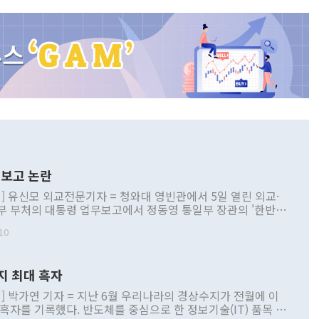
보고 논란
] 유신모 외교전문기자 = 청와대 영빈관에서 5일 열린 외교·
부 부처의 대통령 업무보고에서 정동영 통일부 장관의 '한반도
 구상'과 업무보고 발언이 논란을 빚고 있다. 이날 정 장관의
10
정부 내 조율을 거치지 않은 사안을 정책으로 추진하겠다고 공
는가 하면 사실 관계에 맞지 않은 설명도 있었다. 이재명 대통
로 신중을 기해 달라고 경고했고, 조현 외교부 장관은 '이상
지 최대 흑자
 근거한 비현실적 구상'이라는 비판을 내놨다. 그동안 정 장
책 관련 발언이 물의를 빚은 적은 여러 번 있지만 대통령과 유
] 박가연 기자 = 지난 6월 우리나라의 경상수지가 전월에 이
이 공개적으로 부정적 입장을 표명한 것은 이례적이다. 정 장
 흑자를 기록했다. 반도체를 중심으로 한 정보기술(IT) 품목 수
대북 접근법과 월권을 제어해야 한다는 목소리도 높아지고 있