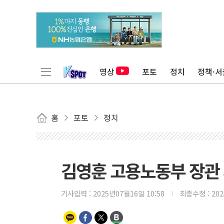
영상
포토
정치
정책·서
홈
포토
정치
김영훈 고용노동부 장관
기사입력 :
2025년07월16일 10:58
최종수정 :
20