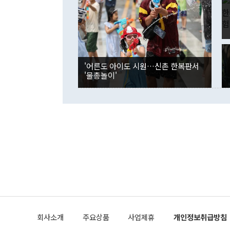
며 "정부 차
인의 해외투자
은 "그것은 
각각 증가했다
잘랐다. 정 
국인의 국내 
않았다는 점에
감소하며 전월
사합의 복원,
경신했다. 외
권이라는 지적
분기 말 만기
뒤 "여기 업
다. 내국인의
'어른도 아이도 시원…신촌 한복판서
부의 한 소식
다. eoyn2@
'물총놀이'
를 거쳐 결정
련 부처 장관
하고 대통령의
한 문제"라고 지적했다. 이재명 대통령이
외교 국방 등
2026.08.05 ◆시대착오적 접근, 대북 인식 오류 더욱 문제인 것은 정 장관
의 이같은 주
실과 다른 인
격히 변화하고
못하고 있다는
되뇌는 것은 
법을 호도하고
이나 미국은 
금까지의 북핵
회사소개
주요상품
사업제휴
개인정보취급방침
공하는 방식으
과 중유 제공