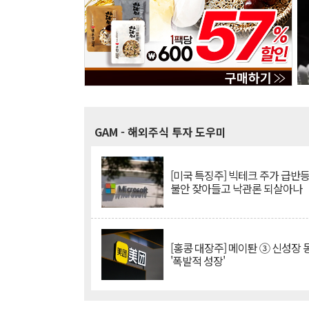
GAM
- 해외주식 투자 도우미
[미국 특징주] 빅테크 주가 급반등..
불안 잦아들고 낙관론 되살아나
[홍콩 대장주] 메이퇀 ③ 신성장
'폭발적 성장'