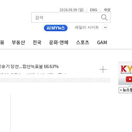
2026.08.09 (일)
ENG
中文
|
|
.'두천~하당'·'올미골교' 차량 통행 선제 제한
고 발생…작업자 1명 숨져
패밀리 사이트
철강 AI융합실증센터' 들어선다
금융
부동산
전국
문화·연예
스포츠
GAM
대 숨진 채 발견...경찰, 조사 중
.48%p 차 선두 유지...金 46.01% vs 鄭 44.53%
기 당선...합산득표율 68.63%
해 10대 구속…범행 후 반려견도 죽여
 정청래에 승리…金 48.54% vs 鄭 44.40%
경선 결과...김민석 48.54% 정청래 44.40%
발표...김민석 47.37% 정청래 45.71% 송영길 6.92%
발표...정청래 47.82% 김민석 46.35% 송영길 5.83%
발표...김민석 50.30% 정청래 41.94% 송영길 7.76%
객 400명 맞이…"마음 잇는 시간 되길"
 지급 확정되나…재상고 앞두고 막판 셈법