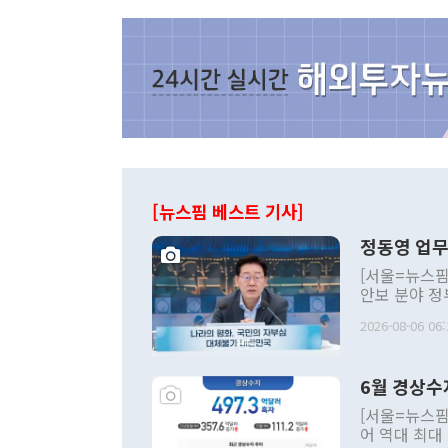
[뉴스핌 베스트 기사]
정동영 업무
[서울=뉴스핌
안보 분야 정
평화공존 발전
2026-08-06 06:
발언 중에는 
언한 것이 있
령은 공개적으
6월 경상수
주의적 희망에
관의 대북 정
[서울=뉴스핌
관 부처 장관
어 역대 최대
관의 무리한 