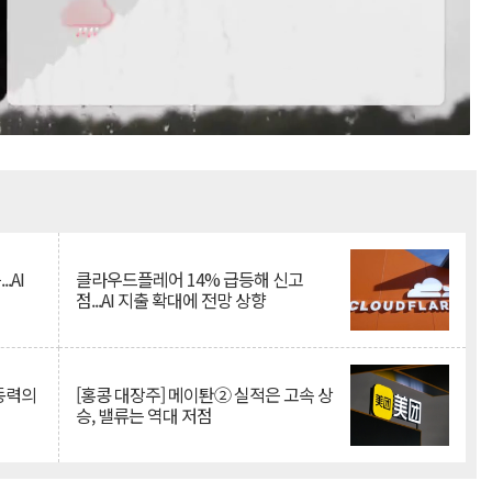
Mute
.AI
클라우드플레어 14% 급등해 신고
점...AI 지출 확대에 전망 상향
 동력의
[홍콩 대장주] 메이퇀② 실적은 고속 상
승, 밸류는 역대 저점