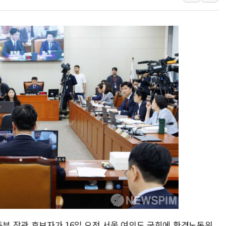
하나금융, 명동 소상공인에 
인천시 광복절 현수막 '태
병무청, 보충역 전면 손질…
홈플러스發 대형마트 판매,
윤준병·이해민 의원, '정부
'호우·산사태 주의보' 울진 
동부 장관 후보자가 16일 오전 서울 여의도 국회에 환경노동위