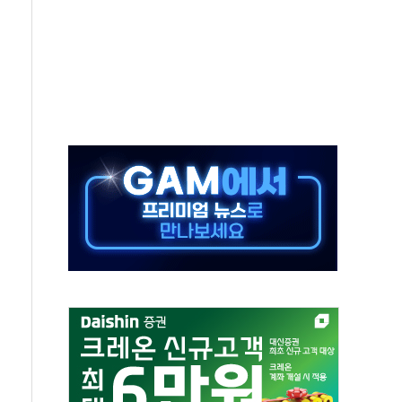
'행복상자' 전달
극기 거꾸로' 논란…이틀만에 철거
 예술·체육요원 최대 33% 감축
 역대 최대폭 감소한 9.4%↓…유통업계 양극화 심화
 특사'로 콜롬비아 대통령 취임식 참석
시간당 30mm 강한 비...호우 피해 없어