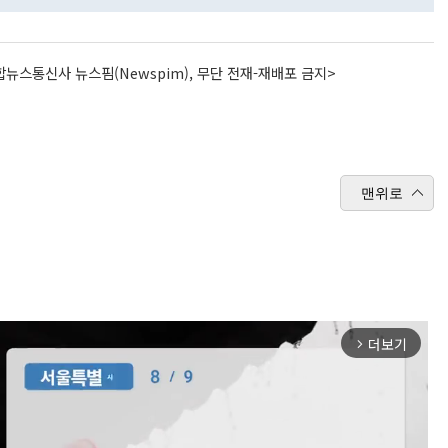
뉴스통신사 뉴스핌(Newspim), 무단 전재-재배포 금지>
맨위로
더보기
arrow_forward_ios