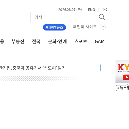
2026.08.07 (금)
ENG
中文
|
|
패밀리 사이트
금융
부동산
전국
문화·연예
스포츠
GAM
품공사 등 20곳 '최우수'...인천환경공단 등 '부진'
 숨진 채 발견
보안기업, 중국제 공유기서 '백도어' 발견
않겠다"
회원 수 세계 1위…국내 회원 34% 증가
 혜택 강화...새벽 배송 도입 예정
으로 부동산과 건강까지 영역 확장 예정
장기공급 합의에 7%대 급등
IT 2026' 참가
억원…순이익 흑자 전환