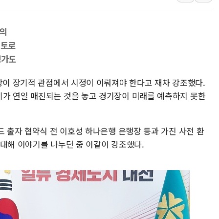
배준영 의원 "거주 사용 형태에
[컨콜] 네이버, AI탭 월간 활성 
항의
[컨콜] 네이버, "엔비디아와 공
 토로
美공화, 韓 '개정 정통망법'에 
평가도
롯데쇼핑, 백화점이 이끈 반등..
시장이 장기적 관점에서 시정이 이뤄져야 한다고 재차 강조했다.
합수본, '투표율 조작 의혹' 서
가 연일 매진되는 것을 놓고 경기장이 미래를 예측하지 못한
교원그룹 펫 프렌들리 호텔 '키녹'
벤처업계 "정부 세제개편안 환영.
드 출자 협약식 전 이호성 하나은행 은행장 등과 가진 사전 환
최영근 한국전광 대표, ESG경
 대해 이야기를 나누던 중 이같이 강조했다.