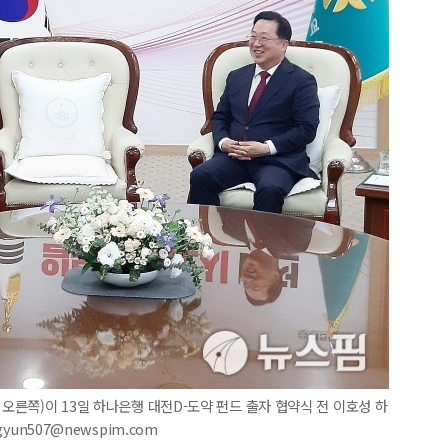
 오른쪽)이 13일 하나은행 대전D-도약 펀드 출자 협약식 전 이호성 하
yun507@newspim.com