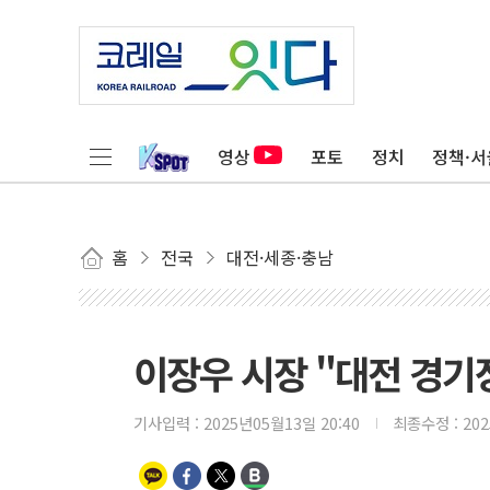
영상
포토
정치
정책·서
홈
전국
대전·세종·충남
이장우 시장 "대전 경기
기사입력 :
2025년05월13일 20:40
최종수정 :
20