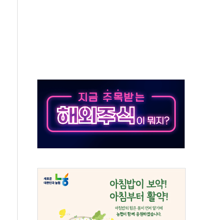
 따른 중과세는 과세 원칙 어긋나"
이용자수 1000만 돌파
고한 파트너십 이어갈 예정"
항의 서한…"표현의 자유 위협"
.2분기 영업이익 121% 급증
울·경기·충북 선관위 등 추가 압수수색
, 30일 2주년 기념 행사
..RSU 세제지원 긍정 검토되길"
영대상 환경부분 최우수상 수상