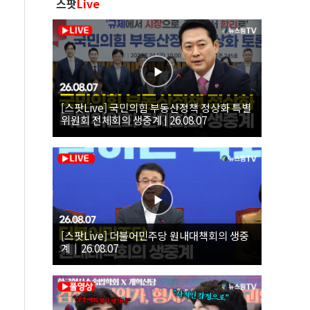
스팟
Live
[스팟Live] 국민의힘 부동산정책 정상화 특별
위원회 전체회의 생중계 | 26.08.07
[스팟Live] 더불어민주당 원내대책회의 생중
계｜26.08.07