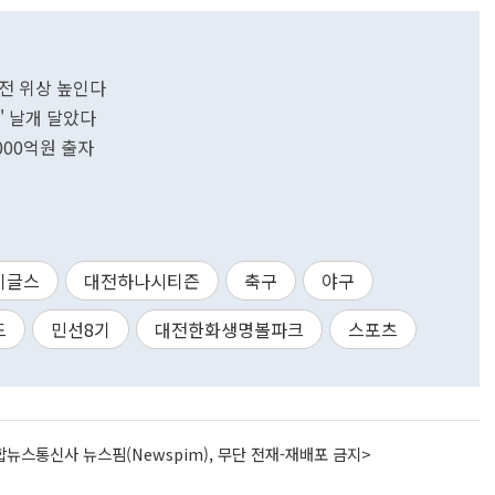
대전 위상 높인다
드' 날개 달았다
1000억원 출자
이글스
대전하나시티즌
축구
야구
드
민선8기
대전한화생명볼파크
스포츠
뉴스통신사 뉴스핌(Newspim), 무단 전재-재배포 금지>