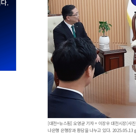
[대전=뉴스핌] 오영균 기자 = 이장우 대전시장(사진
나은행 은행장과 환담을 나누고 있다. 2025.05.13 g