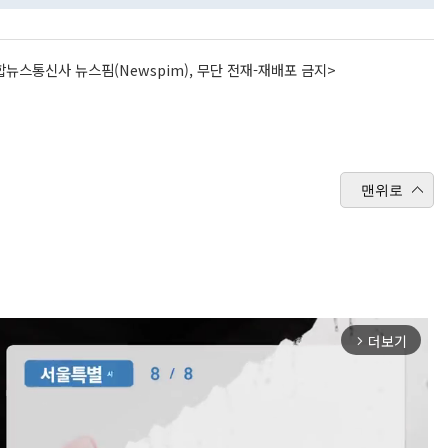
뉴스통신사 뉴스핌(Newspim), 무단 전재-재배포 금지>
맨위로
더보기
arrow_forward_ios