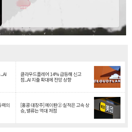
Mute
.AI
클라우드플레어 14% 급등해 신고
점...AI 지출 확대에 전망 상향
 동력의
[홍콩 대장주] 메이퇀② 실적은 고속 상
승, 밸류는 역대 저점