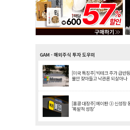
GAM
- 해외주식 투자 도우미
[미국 특징주] 빅테크 주가 급반등..
불안 잦아들고 낙관론 되살아나
[홍콩 대장주] 메이퇀 ③ 신성장
'폭발적 성장'