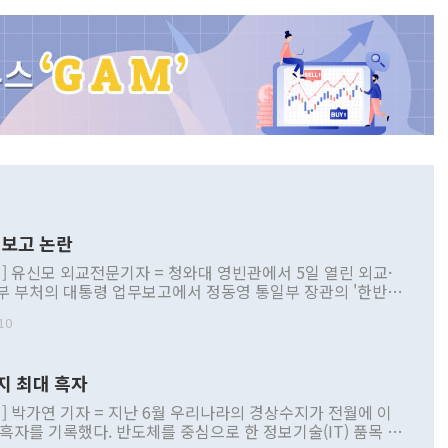
보고 논란
] 유신모 외교전문기자 = 청와대 영빈관에서 5일 열린 외교·
부 부처의 대통령 업무보고에서 정동영 통일부 장관의 '한반도
 구상'과 업무보고 발언이 논란을 빚고 있다. 이날 정 장관의
10
정부 내 조율을 거치지 않은 사안을 정책으로 추진하겠다고 공
는가 하면 사실 관계에 맞지 않은 설명도 있었다. 이재명 대통
로 신중을 기해 달라고 경고했고, 조현 외교부 장관은 '이상
지 최대 흑자
 근거한 비현실적 구상'이라는 비판을 내놨다. 그동안 정 장
책 관련 발언이 물의를 빚은 적은 여러 번 있지만 대통령과 유
] 박가연 기자 = 지난 6월 우리나라의 경상수지가 전월에 이
이 공개적으로 부정적 입장을 표명한 것은 이례적이다. 정 장
 흑자를 기록했다. 반도체를 중심으로 한 정보기술(IT) 품목 수
대북 접근법과 월권을 제어해야 한다는 목소리도 높아지고 있