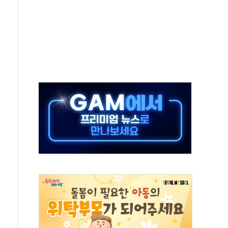
보는 일 없게"…'결혼 페널티' 22개 과제 손본다
터보트 전복…1명 사망·1명 실종
의 날 참석..."국제적 시민 연대로 목소리 내야"
 실종 60대 나흘만에 숨진 채 발견
 살해 10대 아들 체포
' 받아친 정청래…제주 연설서 신경전 고조