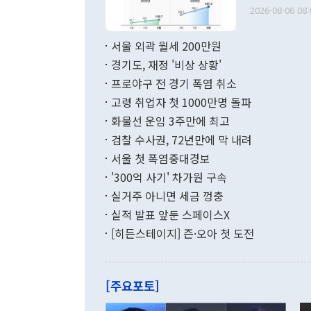
출 호조로 월
다. [정동영 통일부 장관이 지난달 23일 오후 서울 종로구 정부서울청사에
2026-08-06 08:
료=한국은행] 한국은행이 6일 발표한 '2026년 6월 국제수지(잠정)'에
서 취임 1주년 
면 지난 6월
부 장관 권한
1000만달러
서울 외곽 월세 200만원
발전 구상'을
이에 따라 올
적 갈등 해결
경기도, 재정 '비상 상황'
했다. 경상수
결과 혐오의 
9000만달러
프로야구 전 경기 폭염 취소
년간의 CVI
지 기준 상품
고령 취업자 첫 1000만명 돌파
무너졌다고도 
며 월간 기준
현실을 바꾸는
달러로 38.
화물선 운임 3주만에 최고
를 평화 체제
196.9% 급
검찰 수사권, 72년만에 막 내려
함께 4자 대
수출은 160
지만 이 대통
서울 첫 폭염중대경보
(18.6%) 
화공존 정책이
했다. 통관 기
'300억 사기' 차가원 구속
다"고 지적했
(16.4%)
투리가 잡혀 
실거주 아니면 세금 껑충
월(-10억9
쁜 상황이 초
증가와 유류할
실적 발표 앞둔 스페이스X
9·19 군사
기록했지만 
[히든스테이지] 즌·오아 첫 도전
"우리의 선의
로 전환됐다.
으로 약간의 의문
를 기록해 전
관은 업무보고
는 배당수입
주의에 근거한
줄면서 25억
[주요포토]
라며 "여러분
억1000만달
이 9월 러시
였던 올해 3