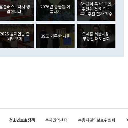
원에서 (참석을) 검토하고 있다"고 발언한 데 대해서도 조 장관
가 80억1000만달러, 외국인의 국내투자가 46억3000만달러
'선관위 특검' 국민
외교부의 몫"이라며 "아직 거기까지 진도가 나가지 않았다"고
홈플러스, '다시 영
2026년 동물원 여
. 증권투자에서는 외국인의 국내 주식 매도세가 이어졌다. 외
추천위 첫 회의…
업합니다'
름나기
장관이 이날 소개한 대북 구상과 설명은 정부 내 조율을 거치지
주식 투자는 차익실현 매도 등의 영향으로 316억1000만달러
후보추천 절차 착수
서 문제가 있다. 특히 주적 표현 대체와 국호 사용, 9·19 군
(-310억5000만달러)에 이어 역대 최대 순매도 기록을 다시
 4자회담 추진 등은 통일부 장관이 결정할 사안이 아니어서 월
국인의 국내 채권투자는 세계국채지수(WGBI) 자금 유입에도
이 나오고 있다. 이 대통령은 정 장관의 업무보고를 듣고 난
도래 영향으로 증가 폭이 줄어든 52억9000만달러를 기록했
무보고에 발표했다고 승인난 건 아니다"라고 재차 확인했다. 정
2026 을지연습 준
오세훈 서울시장,
 해외 증권투자는 주식을 중심으로 35억6000만달러 증가했
39도 기록한 서울
비보고회
부동산 대토론회
통은 "정 장관의 발언 내용은 대부분 국가안전보장회의(NSC)
newspim.com
된 사안이 아닌 정 장관의 개인적 생각에 가깝다"며 "안보 관
이 정부의 공식 정책이 아닌 사안을 추진하겠다고 업무보고를
 면전에서 '국군통수권자가 나서야 한다'고 주장한 것은 심각
 5일 청와대 영빈관에서 열린 통일
 외교 안보 부처 업무보고에서 발언하고 있다. [사진=청와대]
장이 현 시점에서 이미 참고가 될 수 없는 과거의 경험 또는 사
식에 기반하고 있다는 것이다. 정 장관이 주장하는 구상은 급
 있는 북한의 전략과 한반도 및 국제 정세를 전혀 반영하지
 비판이 제기되고 있다. 정 장관이 "흘러간 선(先)비핵화만
현실을 바꾸지 못한다"고 언급한 것은 지금까지의 대북 접근
 있다. 북핵 위기 발발 이후 지금까지 모든 핵 협상에서 한국
북한에 선비핵화를 공식적으로 요구한 적이 없기 때문이다. 지
 협상은 북한의 비핵화 조치에 한·미가 상응하는 대가를 제
로 이뤄졌다. 1994년 북·미 제네바 기본합의는 핵시설 동결
청소년보호정책
독자권익센터
수용자권익보호위원회
의 교환이었다. 2005년 9.19 공동성명도 북한의 비핵화 조치