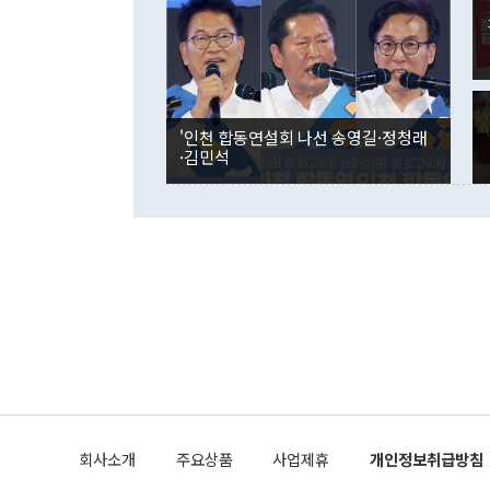
며 "정부 차
인의 해외투자
은 "그것은 
각각 증가했다
잘랐다. 정 
국인의 국내 
않았다는 점에
감소하며 전월
사합의 복원,
경신했다. 외
권이라는 지적
분기 말 만기
뒤 "여기 업
다. 내국인의
'인천 합동연설회 나선 송영길·정청래
부의 한 소식
다. eoyn2@
·김민석
를 거쳐 결정
련 부처 장관
하고 대통령의
한 문제"라고 지적했다. 이재명 대통령이
외교 국방 등
2026.08.05 ◆시대착오적 접근, 대북 인식 오류 더욱 문제인 것은 정 장관
의 이같은 주
실과 다른 인
격히 변화하고
못하고 있다는
되뇌는 것은 
법을 호도하고
이나 미국은 
금까지의 북핵
회사소개
주요상품
사업제휴
개인정보취급방침
공하는 방식으
과 중유 제공