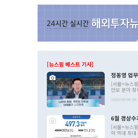
[뉴스핌 베스트 기사]
정동영 업무
[서울=뉴스핌
안보 분야 정
평화공존 발전
2026-08-06 06:
발언 중에는 
언한 것이 있
령은 공개적으
6월 경상수
주의적 희망에
관의 대북 정
[서울=뉴스핌
관 부처 장관
어 역대 최대
관의 무리한 