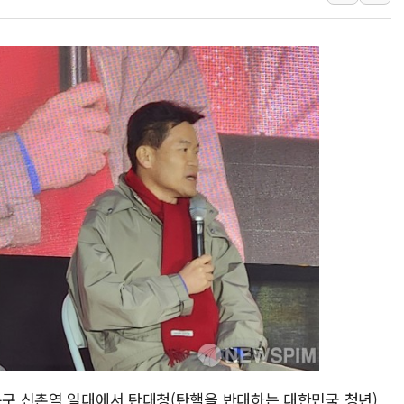
李대통령 "결혼 때문에 손해 
여수 오동도 인근 해상서 모
추미애, '위안부' 피해자 기림
인천 선재도 갯벌서 해루질 중
인천서 말다툼 중 어머니 흉기
'화합' 꺼낸 김민석에 '뻔뻔
대문구 신촌역 일대에서 탄대청(탄핵을 반대하는 대한민국 청년)