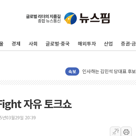
포항시 재난예산 40억 긴급 
울진·영덕 '호우특보'-포항 '
[종합] 김민석, 정청래에 '0.86
울
경제
사회
글로벌·중국
해외투자
산업
증권·
인천 합동연설회 나선 송영길
김민석, 2주차 제주·인천 경선서
인사하는 김민석 당대표 후보
[속보] 민주, 제주·인천 경선 결
속보
[속보] 민주, 인천 경선 결과 발
[속보] 민주, 제주 경선 결과 발
이번주 국내 주요 금융일정(8.1
e Fight 자유 토크쇼
美, 이란전 출구전략 만지작
강릉·동해·삼척 시간당 최대 
25년03월29일 20:39
폐기물 수거하다 참변…60대
가
가
서울 중랑구 주택가서 흉기 난