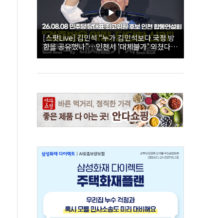
[스팟Live] 김민석 “누가 김민석보다 국정 방
향을 공유했나”…인천서 ‘대체불가’ 외쳤다 |
26.08.08 더불어민주당 당대표·최고위원 후
보 인천 합동연설회