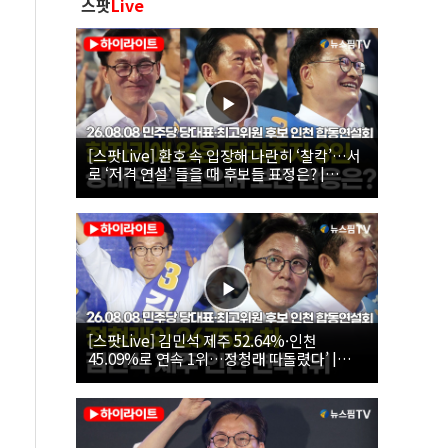
스팟
Live
[스팟Live] 환호 속 입장해 나란히 ‘찰칵’…서
로 ‘저격 연설’ 들을 때 후보들 표정은? |
26.08.08 더불어민주당 당대표·최고위원 후
보 인천 합동연설회
[스팟Live] 김민석 제주 52.64%·인천
45.09%로 연속 1위…정청래 따돌렸다’ |
26.08.08 더불어민주당 당대표·최고위원 후
보 인천 합동연설회