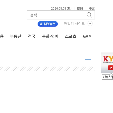
2026.08.08 (토)
ENG
中文
|
|
투입…고수온 양식장 복구·지원 '총력'
산사태 주의보'...경북도, 호우 피해·통제구간 없어
패밀리 사이트
%p' 차 재역전 성공...金 45.42% vs 鄭 44.56%
금융
부동산
전국
문화·연예
스포츠
GAM
·정청래·김민석 당대표 후보
 정청래에 승리...47.75% vs 42.08%
과 발표...김민석 47.75% 정청래 42.08%
표...김민석 45.09% 정청래 43.27% 송영길 11.63%
표...김민석 52.64% 정청래 39.89% 송영길 7.47%
0~8.14)
…공습 한계·탄약 부족 현실화
50㎜ 폭우…강원 동해안 강한 비 이어져
 환경미화원 수거차에 치여 사망
동…60대 남성 2명 숨져