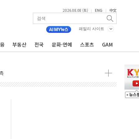
2026.08.08 (토)
ENG
中文
|
|
속 국정"
 물결
패밀리 사이트
동
금융
부동산
전국
문화·연예
스포츠
GAM
 구조
관측
 발효
8도 넘으면 중단
해소될 듯
것"