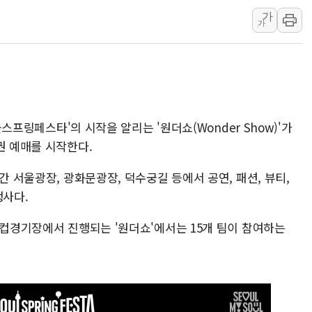
가
10월 보완수사권 폐지·공소청 출범…피해자들 '범죄 사각
가
한상협, 업계 개인정보 보안 새판 짠다…'자율규제단체' 
민주당, 오늘 제주·인천 경선 발표...김민석 '재역전' vs 정
뉴욕증시, 고용 쇼크에 금리 인상 우려 후퇴…S&P500 
트럼프, 쿡 연준 이사 해임 재추진…"26일까지 의혹 소명"
유럽증시, 美 고용 예상 밖 부진에 연준 금리 인상 가능성 
서울스프링페스타'의 시작을 알리는 '원더쇼(Wonder Show)'가
권 예매를 시작한다.
간 서울광장, 광화문광장, 덕수궁길 등에서 공연, 패션, 뷰티,
행사다.
드컵경기장에서 진행되는 '원더쇼'에서는 15개 팀이 참여하는