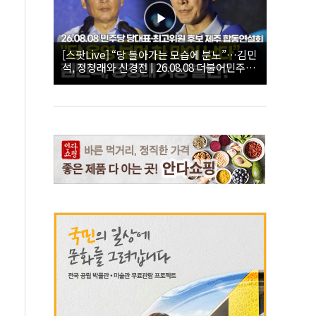
[스팟Live] “당 돌아가는 모습에 분노”…김민
석, 정청래와 신경전 | 26.08.08 더불어민주당
당대표·최고위원 후보 제주 합동연설회