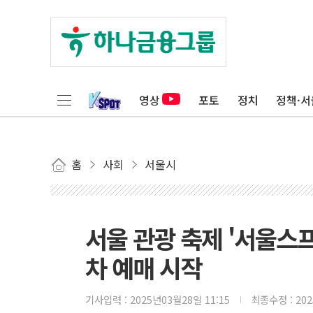
영상
포토
정치
정책·서
홈
사회
서울시
서울 관광 축제 '서울스프
차 예매 시작
기사입력 :
2025년03월28일 11:15
최종수정 :
20