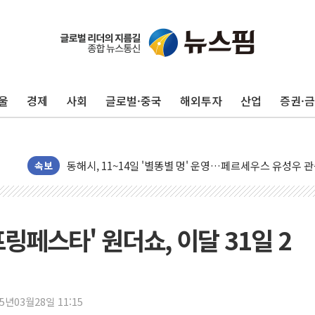
李대통령, ISA 개편 재검토 지시…與 "적극 환영"·野 "졸
동해중부 전 해상 풍랑주의보…10일까지 최대 3.5m 높은
연일 폭염에 온열질환 사망 23명…정부, 비상대응기구 가
울
경제
사회
글로벌·중국
해외투자
산업
증권·
中 전방위 아파트 부양, 수도 베이징도 부동산 규제 철폐
인제 용대리 계곡서 수위 상승으로 피서객 7명 고립…전원
동해시, 11~14일 '별똥별 멍' 운영…페르세우스 유성우 
강원 중·남부 동해안 시간당 50mm 이상 폭우…호우경보
속보
청양 밭에서 일하던 90대 숨져…온열질환 여부 조사
폭염에 車 운전면허 기능시험 오전 집중 편성…체감온도 3
李대통령, 'ISA·주가누르기 방지법' 전면 재검토 지시
링페스타' 원더쇼, 이달 31일 2
'호우 특보' 경북 울진 시간당 20~30mm 강한 비...가뭄 
주말 무더위·열대야 지속…내륙 곳곳 소나기
오세훈 "용산공원 주택 검토, 민주당 스스로 원칙 뒤집는 
25년03월28일 11:15
충북 주말 무더위 지속…청주·진천 35도, 곳곳 소나기