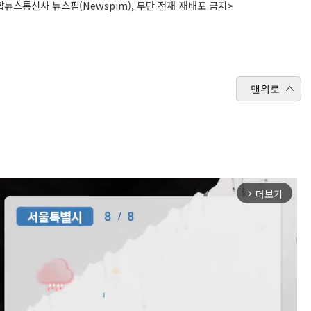
뉴스통신사 뉴스핌(Newspim), 무단 전재-재배포 금지>
맨위로
더보기
arrow_forward_ios