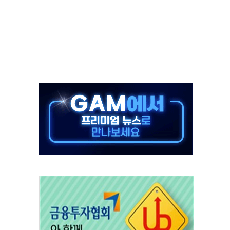
지대' 우려
타진
청래 '격차 확대'
최고치
 요구
낮아지며 상승… STOXX 600 지수는 나흘 연속 최고치