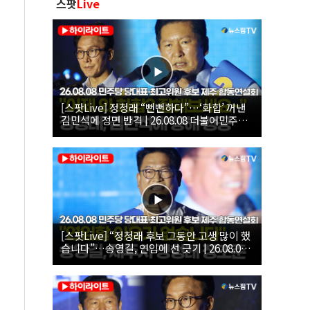
스팟
Live
[스팟Live] 정청래 “뻔뻔하다”…‘화합’ 꺼낸
김민석에 정면 반격 | 26.08.08 더불어민주당
당대표·최고위원 후보 제주 합동연설회
[스팟Live] “정청래 후보 그동안 고생 많이 했
습니다”…송영길, 연임에 선 긋기 | 26.08.08
더불어민주당 당대표·최고위원 후보 제주 합
동연설회