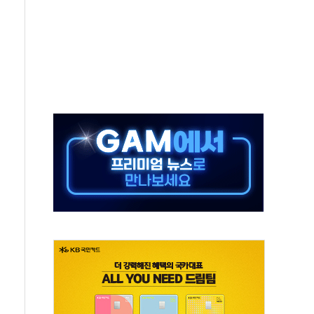
동
톱'… 美 해상봉쇄 영향
각
체주 '활짝'
스닥 선물 1%대 상승
상 기대 후퇴
·태양광주↑ VS 트레이드데스크·웬디스↓
 끝까지 찾겠다"