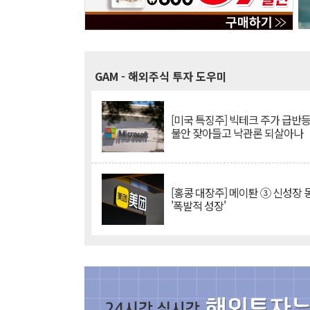
GAM
- 해외주식 투자 도우미
[미국 특징주] 빅테크 주가 급반등..
불안 잦아들고 낙관론 되살아나
[홍콩 대장주] 메이퇀 ③ 신성장
'폭발적 성장'