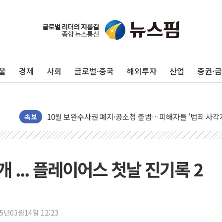
울
경제
사회
글로벌·중국
해외투자
산업
증권·
오세훈 "용산공원 주택 검토, 민주당 스스로 원칙 뒤집는 
충북 주말 무더위 지속…청주·진천 35도, 곳곳 소나기
10월 보완수사권 폐지·공소청 출범…피해자들 '범죄 사각
민주, 오늘 제주·인천 경선 결과 발표...'김민석 재역전 vs
속보
한상협, 업계 개인정보 보안 새판 짠다…'자율규제단체' 
뉴욕증시, 고용 쇼크에 금리 인상 우려 후퇴…S&P500 
트럼프, 쿡 연준 이사 해임 재추진…"26일까지 의혹 소명"
3개 ... 플레이어스 첫날 진기록 2
유럽증시, 美 고용 예상 밖 부진에 연준 금리 인상 가능성 
미 연준 매파 기세 꺾이나…고용 감소에 9월 동결 전망 우
[종합] 이슬람 수니파 3국, '공동방위협정' 체결… 이스라
25년03월14일 12:23
트럼프, 백신·자폐증 행정명령 검토…"이르면 다음 주"