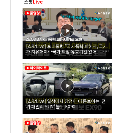
스팟
Live
[스팟Live] 李대통령 "국가폭력 피해자, 국가
가 치유해야…국가 책임 유효기간 없어"｜
26.08.07 국가폭력 피해자 위로 오찬
[스팟Live] 일상에서 장점이 더 돋보이는 '전
기 패밀리 SUV' 볼보 EX90