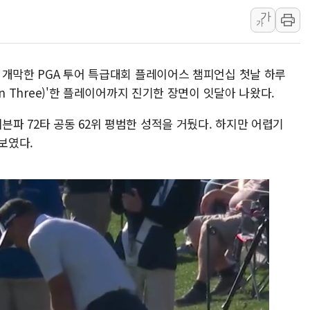
가
美 항소법원, 백악관 무도회장 공사 중단 명령…트럼프 제
가
이란 핵심 원유 수출항 '하르그섬', 최근 1주일 이상 '올스
美 고용 쇼크에 엔화 장중 급등…시장은 "또 개입했나" 촉
) 개막한 PGA 투어 특급대회 플레이어스 챔피언십 첫날 하루
[AI MY 뉴스] 뉴욕 반도체주 프리뷰...美 고용 쇼크에 반도
 In Three)'한 플레이어까지 진기한 장면이 잇달아 나왔다.
뉴욕증시 프리뷰, 美 고용 쇼크에 금리 인상 우려 후퇴…나
[종합] 美 7월 고용 2만3000명 감소 '쇼크'…9월 금리 인
븐파 72타 공동 62위 평범한 성적을 거뒀다. 하지만 어렵기
보였다.
[사진] 이슬람 수니파 3개국, 공동방위협정 체결
뉴욕증시 개장 전 특징주...아틀라시안·클라우드플레어
보훈부, 미 DPAA와 MOU… "6·25 미군 실종자 7359명