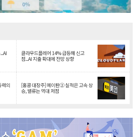
Mute
.AI
클라우드플레어 14% 급등해 신고
점...AI 지출 확대에 전망 상향
 동력의
[홍콩 대장주] 메이퇀② 실적은 고속 상
승, 밸류는 역대 저점