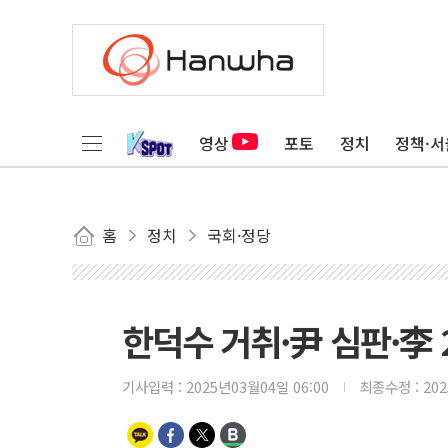
영상
포토
정치
정책·서
홈
정치
국회·정당
한덕수 거취·尹 심판·李 2
기사입력 :
2025년03월04일 06:00
최종수정 :
20