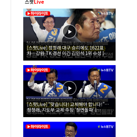
스팟
Live
[스팟Live] 정청래 대구 승리에도 1622표
차…강원·TK 경선 이긴 김민석 1위 수성 |
26.08.09 더불어민주당 당대표·최고위원 후
보 대구·경북 합동연설회
[스팟Live] “맞습니다! 교체해야 합니다!”…
정청래, 지도부 교체 주장 ‘정면돌파’ |
26.08.09 더불어민주당 당대표·최고위원 후
보 대구·경북 합동연설회