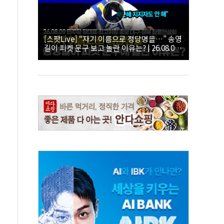
[스팟Live] “자기 이름으로 정당명을…” 송영
길이 피켓 문구 보고 놀란 이유는? | 26.08.09
더불어민주당 당대표·최고위원 후보 대구·경
북 합동연설회