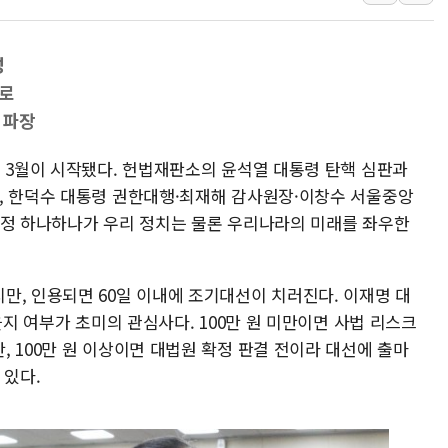
최태원, 노소영에 9440억
하나금융, 명동 소상공인에 
성
인천시 광복절 현수막 '태
기로
병무청, 보충역 전면 손질…
 파장
홈플러스發 대형마트 판매,
의 3월이 시작됐다. 헌법재판소의 윤석열 대통령 탄핵 심판과
윤준병·이해민 의원, '정부
, 한덕수 대통령 권한대행·최재해 감사원장·이창수 서울중앙
'호우·산사태 주의보' 울진 
결정 하나하나가 우리 정치는 물론 우리나라의 미래를 좌우한
만, 인용되면 60일 이내에 조기대선이 치러진다. 이재명 대
을지 여부가 초미의 관심사다. 100만 원 미만이면 사법 리스크
 100만 원 이상이면 대법원 확정 판결 전이라 대선에 출마
 있다.