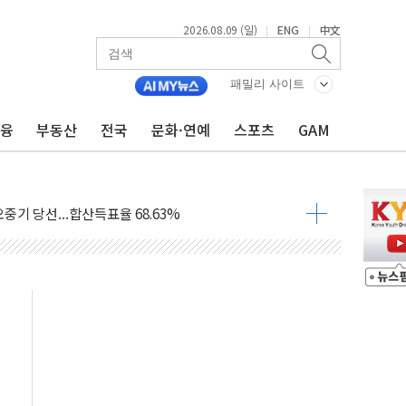
2026.08.09 (일)
ENG
中文
|
|
.'두천~하당'·'올미골교' 차량 통행 선제 제한
패밀리 사이트
고 발생…작업자 1명 숨져
금융
부동산
전국
문화·연예
스포츠
GAM
철강 AI융합실증센터' 들어선다
대 숨진 채 발견...경찰, 조사 중
.48%p 차 선두 유지...金 46.01% vs 鄭 44.53%
기 당선...합산득표율 68.63%
해 10대 구속…범행 후 반려견도 죽여
 정청래에 승리…金 48.54% vs 鄭 44.40%
경선 결과...김민석 48.54% 정청래 44.40%
발표...김민석 47.37% 정청래 45.71% 송영길 6.92%
발표...정청래 47.82% 김민석 46.35% 송영길 5.83%
발표...김민석 50.30% 정청래 41.94% 송영길 7.76%
객 400명 맞이…"마음 잇는 시간 되길"