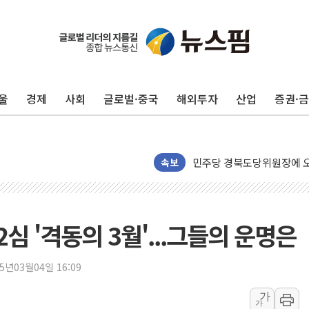
125mm 폭우 쏟아진 울진..
평택 진위면 공장서 질식사
울
경제
사회
글로벌·중국
해외투자
산업
증권·
포항 블루밸리 국가산단에 '
상주 낙동강 선착장 하류서 50
[종합] 김민석, 정청래에 누적 1
민주당 경북도당위원장에 오중
속보
인천서 말다툼 중 어머니 살
김민석, 강원·대구·경북 경선서
[속보] 민주, 강원·대구·경북 
심 '격동의 3월'...그들의 운명은
[속보] 민주, 경북 경선 결과 
[속보] 민주, 대구 경선 결과 
25년03월04일 16:09
[속보] 민주, 강원 경선 결과 
가
가
정재헌 CEO, SKT 장기고