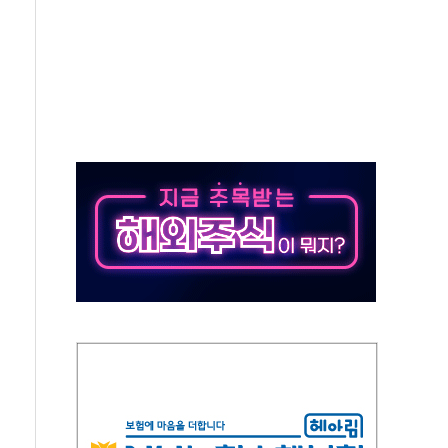
 지급 확정되나…재상고 앞두고 막판 셈법
'행복상자' 전달
극기 거꾸로' 논란…이틀만에 철거
 예술·체육요원 최대 33% 감축
 역대 최대폭 감소한 9.4%↓…유통업계 양극화 심화
 특사'로 콜롬비아 대통령 취임식 참석
시간당 30mm 강한 비...호우 피해 없어