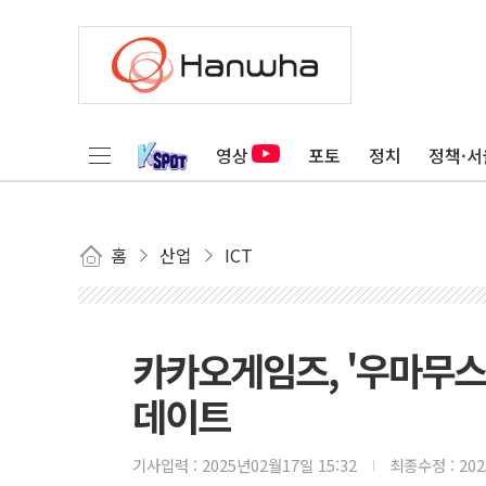
영상
포토
정치
정책·서
홈
산업
ICT
카카오게임즈, '우마무스
데이트
기사입력 :
2025년02월17일 15:32
최종수정 :
20