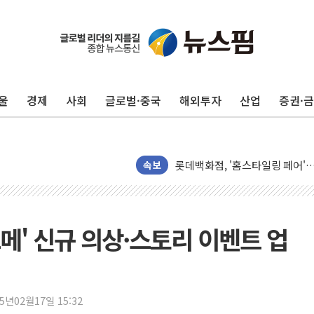
무역선부터 요트까지...관세청, 해
서연컴퍼니, 시드 투자 유치…일
피치 "韓 코스피 약세 장기화 시
울
경제
사회
글로벌·중국
해외투자
산업
증권·
법원, 한미 임주현 지분 100억
엔씨, '게임스컴 2026'서 글로
롯데백화점, '홈스타일링 페어'…
[AI 카드뉴스] 어린이집·유치원
속보
운수업·기업활동 '원스톱'으로..
[르포] 폭염 속 '자폭 드론' 첫
공정위 "국고채 PD 15곳, 관행
메' 신규 의상·스토리 이벤트 업
중소기업 기술자료 중국 계열사에
정부, 한화오션·에코프로비엠 등 
국표원, 해외직구 물놀이기구·유아
25년02월17일 15:32
쉐이크쉑, 남양주 현대아울렛에 