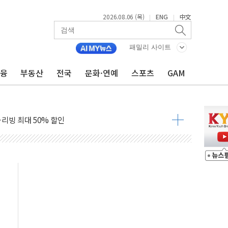
2026.08.06 (목)
ENG
中文
|
|
상 마약밀수 '3중 차단'
본·동남아 사업 확대
패밀리 사이트
 주택수요 위축 우려"
금융
부동산
전국
문화·연예
스포츠
GAM
 가압류 결정…4자 연합 균열 조짐
벌 신작 라인업 공개
리빙 최대 50% 할인
 비상! 수족구병이 다시 유행합니다.
.데이터처, 기업 3만1000곳 경제통계조사
 실사격…미 해병대, 한반도 지형서 FPV 공격훈련 공개
 아닌 담합…76조2000억 입찰 영향"
 넘긴 세라젬…공정위 과징금 4억3200만원
'슈퍼을' 5곳 선정...소부장 핵심기업 추가 육성
용품 등 94개 제품 안전기준 '부적합'
'다산점' 열어