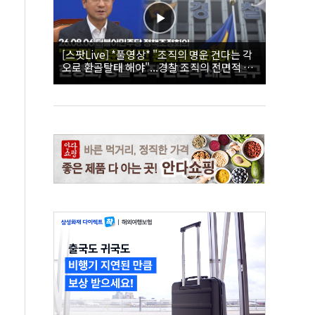
[스팟Live] *풀영상* "조직의 명운 건다는 각
오로 환골탈태 해야"...경찰 조직의 전면적 쇄
신 촉구한 한병도 | 26.08.06 더불어민주당 정
책조정회의