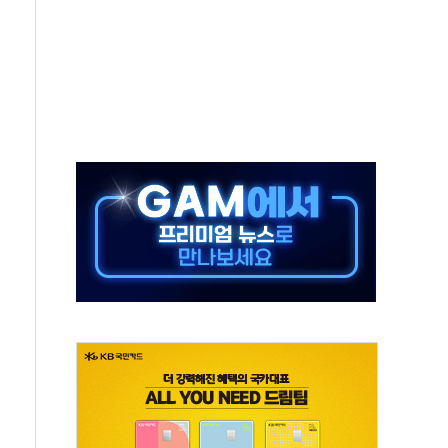
…식약처 AI 심사·소방청 119안심콜 영문 영상 제작
증명서 발급…7일부터 온라인 대리 신청 가능
회의…중증환자 이송체계 전국 확대 점검
한눈에'…인사처, 공무원 인사제도 안내서 발간
끝…김민석, 신천지 허위신고에 배신 사과 안 해"
국방개혁은 정치적 감정 따라 추진해선 안 돼"