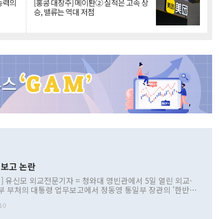
 동력의
[홍콩 대장주] 메이퇀② 실적은 고속 상
승, 밸류는 역대 저점
보고 논란
] 유신모 외교전문기자 = 청와대 영빈관에서 5일 열린 외교·
부 부처의 대통령 업무보고에서 정동영 통일부 장관의 '한반도
 구상'과 업무보고 발언이 논란을 빚고 있다. 이날 정 장관의
10
정부 내 조율을 거치지 않은 사안을 정책으로 추진하겠다고 공
는가 하면 사실 관계에 맞지 않은 설명도 있었다. 이재명 대통