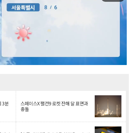
Mute
 3분
스페이스X 팰컨9 로켓 잔해 달 표면과
충돌