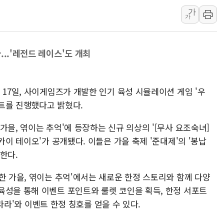
가
정부혁신 우수사례 세계에 알린다
가
부모가 정부24에서 자녀 출입국
소방청, 전국 시·도 구급과장 
..'레전드 레이스'도 개최
'달라진 임신·출산·육아 지원 
정청래 "2차 TV토론으로 게임 
윤상현, 사관학교 통합 비판…"
 17일, 사이게임즈가 개발한 인기 육성 시뮬레이션 게임 '우
트를 진행했다고 밝혔다.
가을, 엮이는 추억'에 등장하는 신규 의상의 '[무사 요조숙녀]
카이 테이오'가 공개됐다. 이들은 가을 축제 '준대제'의 '봉납
한다.
한 가을, 엮이는 추억'에서는 새로운 한정 스토리와 함께 다양
육성을 통해 이벤트 포인트와 룰렛 코인을 획득, 한정 서포트
우라라'와 이벤트 한정 칭호를 얻을 수 있다.