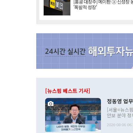
[홍콩 대장주] 메이퇀 ③ 신성장
'폭발적 성장'
[뉴스핌 베스트 기사]
정동영 업무
[서울=뉴스핌
안보 분야 정
평화공존 발전
2026-08-06 06:
발언 중에는 
언한 것이 있