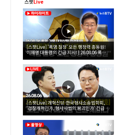
스팟
Live
[스팟Live] '폭염 절정' 모든 행정력 총동원!
이재명 대통령의 긴급 지시! | 26.08.06 폭염•
가뭄 대처상황 점검회의
[스팟Live] 개혁신당·한국형사소송법학회,
'검찰개혁인가, 형사사법의 붕괴인가' 긴급 세
미나｜26.08.06