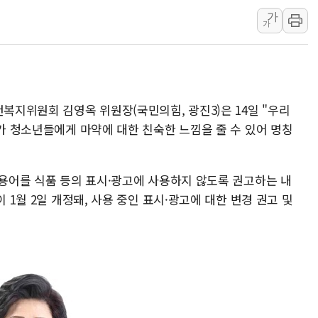
가
李 대통령, '6시간 마라톤 부동산 2차 회의'
가
트럼프, 中 겨냥 폴리실리콘 관세 15% 부과
[사진] 빈살만과 에르도안의 만남
이란와이어 "이란 최고지도자 위독…곧 사망
남동발전, 해남군에 국내 최대 규모 400MW 
건복지위원회 김영옥 위원장(국민의힘, 광진3)은 14일 "우리
[인도증시] 중동 불안 속 유가 상승에 소폭 하락
구가 청소년들에게 마약에 대한 친숙한 느낌을 줄 수 있어 명칭
 용어를 식품 등의 표시·광고에 사용하지 않도록 권고하는 내
이 1월 2일 개정돼, 사용 중인 표시·광고에 대한 변경 권고 및