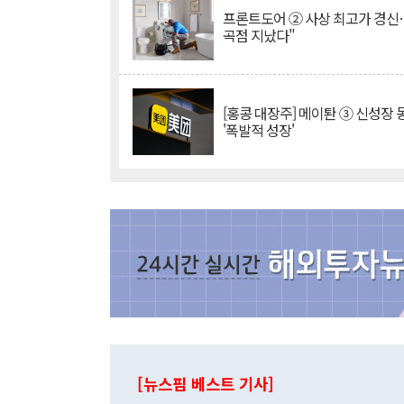
프론트도어 ② 사상 최고가 경신
곡점 지났다"
[홍콩 대장주] 메이퇀 ③ 신성장
'폭발적 성장'
[뉴스핌 베스트 기사]