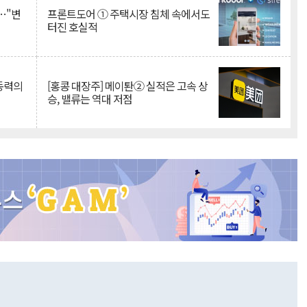
…"변
프론트도어 ① 주택시장 침체 속에서도
터진 호실적
 동력의
[홍콩 대장주] 메이퇀② 실적은 고속 상
승, 밸류는 역대 저점