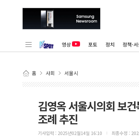
영상
포토
정치
정책·서
홈
사회
서울시
김영옥 서울시의회 보건복
조례 추진
기사입력 :
2025년02월14일 16:10
최종수정 :
20