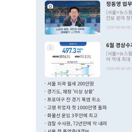
정동영 업무
[서울=뉴스핌
안보 분야 정
평화공존 발전
2026-08-06 06:
발언 중에는 
언한 것이 있
령은 공개적으
6월 경상수
주의적 희망에
관의 대북 정
[서울=뉴스핌
관 부처 장관
어 역대 최대
관의 무리한 
출 호조로 월
다. [정동영 통일부 장관이 지난달 23일 오후 서울 종로구 정부서울청사에
2026-08-06 08:
료=한국은행] 한국은행이 6일 발표한 '2026년 6월 국제수지(잠정)'에
서 취임 1주년 
면 지난 6월
부 장관 권한
1000만달러
서울 외곽 월세 200만원
발전 구상'을
이에 따라 올
적 갈등 해결
경기도, 재정 '비상 상황'
했다. 경상수
결과 혐오의 
9000만달러
프로야구 전 경기 폭염 취소
년간의 CVI
지 기준 상품
고령 취업자 첫 1000만명 돌파
무너졌다고도 
며 월간 기준
현실을 바꾸는
달러로 38.
화물선 운임 3주만에 최고
를 평화 체제
196.9% 급
검찰 수사권, 72년만에 막 내려
함께 4자 대
수출은 160
지만 이 대통
서울 첫 폭염중대경보
(18.6%) 