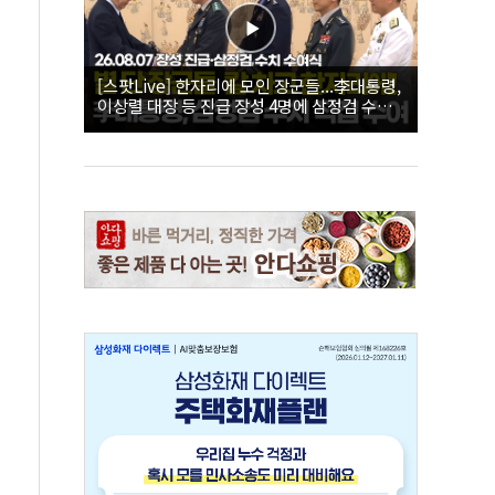
[스팟Live] 한자리에 모인 장군들...李대통령,
이상렬 대장 등 진급 장성 4명에 삼정검 수치
직접 수여｜26.08.07 장성 진급·삼정검 수치
수여식