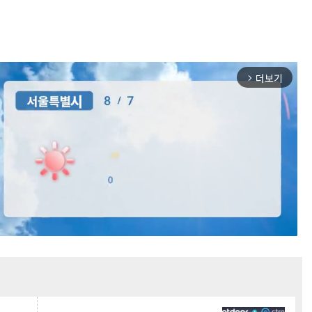
더보기
arrow_forward_ios
Mute