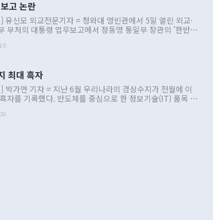
보고 논란
] 유신모 외교전문기자 = 청와대 영빈관에서 5일 열린 외교·
부 부처의 대통령 업무보고에서 정동영 통일부 장관의 '한반도
 구상'과 업무보고 발언이 논란을 빚고 있다. 이날 정 장관의
10
정부 내 조율을 거치지 않은 사안을 정책으로 추진하겠다고 공
는가 하면 사실 관계에 맞지 않은 설명도 있었다. 이재명 대통
로 신중을 기해 달라고 경고했고, 조현 외교부 장관은 '이상
지 최대 흑자
 근거한 비현실적 구상'이라는 비판을 내놨다. 그동안 정 장
책 관련 발언이 물의를 빚은 적은 여러 번 있지만 대통령과 유
] 박가연 기자 = 지난 6월 우리나라의 경상수지가 전월에 이
이 공개적으로 부정적 입장을 표명한 것은 이례적이다. 정 장
 흑자를 기록했다. 반도체를 중심으로 한 정보기술(IT) 품목 수
대북 접근법과 월권을 제어해야 한다는 목소리도 높아지고 있
간 상품수출이 처음으로 1000억달러를 넘어선 영향이다. [자
00
 따르
기자간담회를 하고 있다. [사진=통일부] 2026.07.23 ◆통일
 경상수지는 497억3000만달러 흑자로 집계됐다. 전월(386억
 넘어선 주장 정 장관은 이날 업무보고에서 '한반도 평화공존
)에 이어 두 달 연속 월간 기준 역대 최대 기록을 갈아치웠다.
 설명하면서 이재명 정부 2년차 핵심 과제로 상호 존중·평화
해 상반기 누적 경상수지 흑자는 1910억1000만달러를 기록
·핵 없는 한반도 등 3대 기본 방향을 제시했다. 정 장관은 "대
지 흑자를 견인한 것은 상품수지다. 6월 상품수지는 478억
언어는 멈춰야 한다"면서 주적 용어 대체를 주장했다. 지난 25
 흑자를 기록하며 전월에 이어 역대 최대를 다시 썼다. 국제수
D(완전하고 검증가능하며 되돌릴 수 없는 비핵화) 구도는 이미
수출은 1123억7000만달러로 전년 동월 대비 84.5% 증가하
했다. 또 "현 시점에서 흘러간 선(先)비핵화만 되뇌는 것은
 처음으로 1000억달러를 넘어섰다. 상품수입은 644억8000만
 데 힘이 되지 않는다"고 주장했다. 정 장관은 또 "정전 체제
6% 늘었다. 통관 기준으로는 반도체 수출이 전년 동월 대비
로 바꾸는 논의에 착수하겠다"면서 "북·미 정상회담 견인과
증했고 컴퓨터·주변기기(SSD)는 282.7% 증가했다. IT 품목
화의 동력을 확보하기 위해 최선을 다할 것"이라고 말했다. 하
.4% 늘었으며 비IT 품목도 ▲석유제품(47.5%) ▲화공품
령은 정 장관의 구상에 대부분 제동을 걸었다. 이 대통령은 "평
▲철강제품(17.9%) ▲승용차(6.1%) 등을 중심으로 18.6% 증가