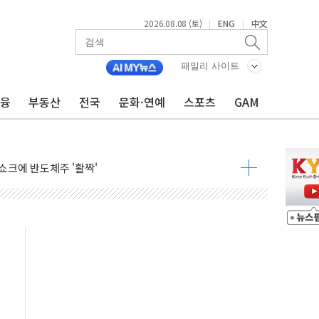
2026.08.08 (토)
ENG
中文
|
|
체결… 이스라엘·이란 위협에 맞설 자체 억지력 강화
 다음 주"
패밀리 사이트
령…트럼프 제동
금융
부동산
전국
문화·연예
스포츠
GAM
 이상 '올스톱'… 美 해상봉쇄 영향
개입했나" 촉각
용 쇼크에 반도체주 '활짝'
우려 후퇴…나스닥 선물 1%대 상승
…9월 금리 인상 기대 후퇴
체결
라우드플레어·태양광주↑ VS 트레이드데스크·웬디스↓
종자 7359명 끝까지 찾겠다"
 톤 낮춰
항시 '시끌'
름…수도권 집중 완화 전환점"