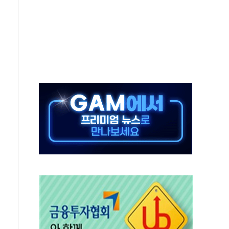
 주재… "전폭적 공급 확대·속도전 총력"
…美 태양광주 급등
해도 놀랍지 않아"
태양광 착공…여의도 1.6배 규모
...금융주 낙폭 커