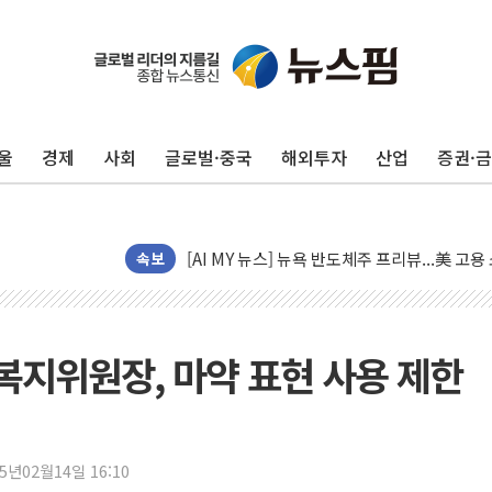
[종합] 이슬람 수니파 3국, '공동방위협정' 
트럼프, 백신·자폐증 행정명령 검토…"이르면
美 항소법원, 백악관 무도회장 공사 중단 명
울
경제
사회
글로벌·중국
해외투자
산업
증권·
이란 핵심 원유 수출항 '하르그섬', 최근 1주일
美 고용 쇼크에 엔화 장중 급등…시장은 "또 
[AI MY 뉴스] 뉴욕 반도체주 프리뷰...美 고
뉴욕증시 프리뷰, 美 고용 쇼크에 금리 인상 
속보
[종합] 美 7월 고용 2만3000명 감소 '쇼크'
[사진] 이슬람 수니파 3개국, 공동방위협정 
뉴욕증시 개장 전 특징주...아틀라시안·클
지위원장, 마약 표현 사용 제한
보훈부, 미 DPAA와 MOU… "6·25 미군 실
트럼프 "금리 내려야"…파월 때와 달리 워시엔
특정 정치인 측근 포항시 정책특보 내정설...포
25년02월14일 16:10
李 "해남 태양광, 대한민국 다음 100년 밑거