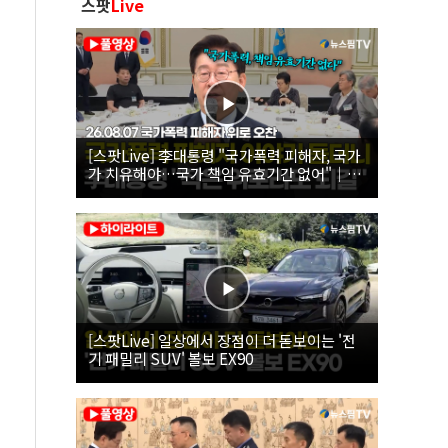
스팟
Live
[스팟Live] 李대통령 "국가폭력 피해자, 국가
가 치유해야…국가 책임 유효기간 없어"｜
26.08.07 국가폭력 피해자 위로 오찬
[스팟Live] 일상에서 장점이 더 돋보이는 '전
기 패밀리 SUV' 볼보 EX90