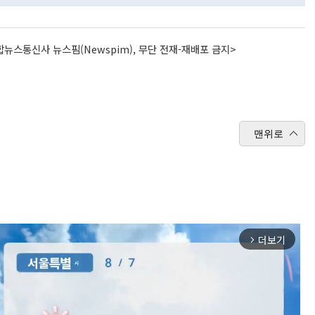
뉴스통신사 뉴스핌(Newspim), 무단 전재-재배포 금지>
맨위로
더보기
arrow_forward_ios