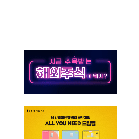
고 제휴 전자책 요금제 출시
 호출 서비스
..지역축제 '불금전파, 송정'과 상생
비 본격화…'AI 데이터 기반 메디테크 혁신허브' 구상
로 출입 통제
동영 통일부 장관
부 장관