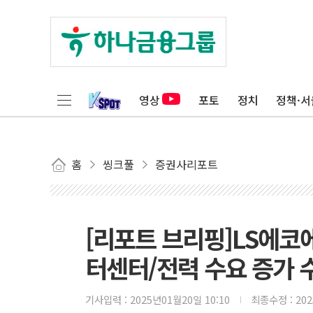
영상
포토
정치
정책·서
홈
씽크풀
증권사리포트
[리포트 브리핑]LS에코
터센터/전력 수요 증가 수혜
기사입력 :
2025년01월20일 10:10
최종수정 :
20