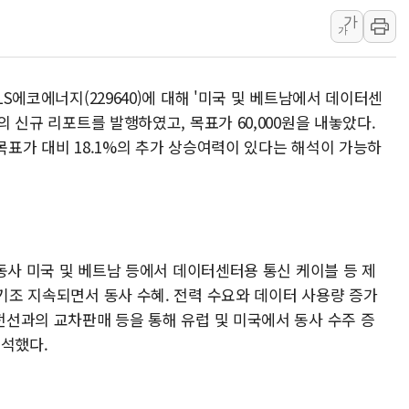
LG헬로비전 '헬로모바일', 교보문
가
가
KTis, 02-114로 카카오 T 택시
해군1함대 '창설 80주년' 기념식.
LS에코에너지(229640)에 대해 '미국 및 베트남에서 데이터센
원주시, 첨단의료복합단지 지정 준
'의 신규 리포트를 발행하였고, 목표가 60,000원을 내놓았다.
삼척시, 무건리 이끼폭포 생태탐방
 목표가 대비 18.1%의 추가 상승여력이 있다는 해석이 가능하
임동원 전 장관과 대화 나누는 정
취재진과 대화하는 정세현 전 통일
 '동사 미국 및 베트남 등에서 데이터센터용 통신 케이블 등 제
 기조 지속되면서 동사 수혜. 전력 수요와 데이터 사용량 증가
S전선과의 교차판매 등을 통해 유럽 및 미국에서 동사 수주 증
분석했다.