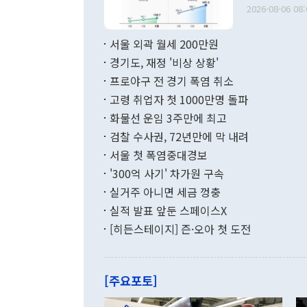
출 호조로 월
다. [정동영 통일부 장관이 지난달 23일 오후 서울 종로구 정부서울청사에
2026-08-06 08:
료=한국은행] 한국은행이 6일 발표한 '2026년 6월 국제수지(잠정)'에
서 취임 1주년 
면 지난 6월
부 장관 권한
1000만달러
서울 외곽 월세 200만원
발전 구상'을
이에 따라 올
적 갈등 해결
경기도, 재정 '비상 상황'
했다. 경상수
결과 혐오의 
9000만달러
프로야구 전 경기 폭염 취소
년간의 CVI
지 기준 상품
고령 취업자 첫 1000만명 돌파
무너졌다고도 
며 월간 기준
현실을 바꾸는
달러로 38.
화물선 운임 3주만에 최고
를 평화 체제
196.9% 급
검찰 수사권, 72년만에 막 내려
함께 4자 대
수출은 160
지만 이 대통
서울 첫 폭염중대경보
(18.6%) 
화공존 정책이
했다. 통관 기
'300억 사기' 차가원 구속
다"고 지적했
(16.4%)
투리가 잡혀 
실거주 아니면 세금 껑충
월(-10억9
쁜 상황이 초
증가와 유류할
실적 발표 앞둔 스페이스X
9·19 군사
기록했지만 
[히든스테이지] 즌·오아 첫 도전
"우리의 선의
로 전환됐다.
으로 약간의 의문
를 기록해 전
관은 업무보고
는 배당수입
주의에 근거한
줄면서 25억
[주요포토]
라며 "여러분
억1000만달
이 9월 러시
였던 올해 3