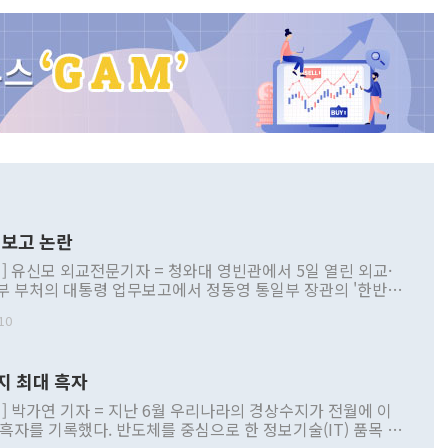
보고 논란
] 유신모 외교전문기자 = 청와대 영빈관에서 5일 열린 외교·
부 부처의 대통령 업무보고에서 정동영 통일부 장관의 '한반도
 구상'과 업무보고 발언이 논란을 빚고 있다. 이날 정 장관의
10
정부 내 조율을 거치지 않은 사안을 정책으로 추진하겠다고 공
는가 하면 사실 관계에 맞지 않은 설명도 있었다. 이재명 대통
로 신중을 기해 달라고 경고했고, 조현 외교부 장관은 '이상
지 최대 흑자
 근거한 비현실적 구상'이라는 비판을 내놨다. 그동안 정 장
책 관련 발언이 물의를 빚은 적은 여러 번 있지만 대통령과 유
] 박가연 기자 = 지난 6월 우리나라의 경상수지가 전월에 이
이 공개적으로 부정적 입장을 표명한 것은 이례적이다. 정 장
 흑자를 기록했다. 반도체를 중심으로 한 정보기술(IT) 품목 수
대북 접근법과 월권을 제어해야 한다는 목소리도 높아지고 있