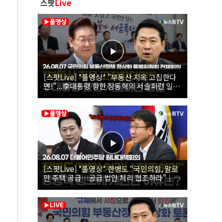
스팟
Live
[스팟Live] *풀영상* "부동산 지옥 고집한다
면!"...李대통령 향한 장동혁의 서슬퍼런 일갈
| 26.08.07 국민의힘 부동산정책 정상화 특별
위원회 전체회의
[스팟Live] *풀영상* 한병도 “국민의힘, 말로
만 주택 공급…공급 법안 처리 협조하라”｜
26.08.07 더불어민주당 원내대책회의