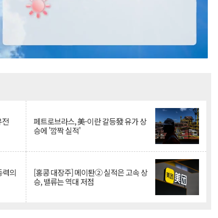
Mute
유전
페트로브라스, 美-이란 갈등發 유가 상
승에 '깜짝 실적'
 동력의
[홍콩 대장주] 메이퇀② 실적은 고속 상
승, 밸류는 역대 저점