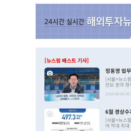
[뉴스핌 베스트 기사]
정동영 업무
[서울=뉴스핌
안보 분야 정
평화공존 발전
2026-08-06 06:
발언 중에는 
언한 것이 있
령은 공개적으
6월 경상수
주의적 희망에
관의 대북 정
[서울=뉴스핌
관 부처 장관
어 역대 최대
관의 무리한 