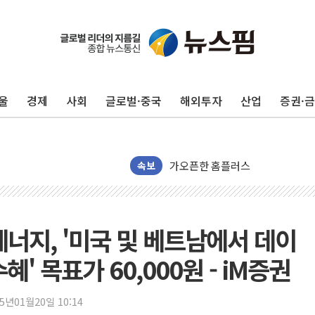
국민의힘 윤리위, '부산 돌려차기
수박으로 여름 나는 하마
전남광주 구례 산불 32분 만에 주
울
경제
사회
글로벌·중국
해외투자
산업
증권·
캠코, 5918억원 규모 압류재산 15
[시승기] 공간·승차감 잡은 볼보 E
가오픈한 홈플러스
속보
돌아온 홈플러스
[종합] 청도 흥선리 야산 산불 1
한미 법카 제보자 "신동국과 무관
에너지, '미국 및 베트남에서 데이
라인게임즈, '콰이어트' 테스트 참
' 목표가 60,000원 - iM증권
에어로케이항공, 청주-중국 청두 노
네이버, AI 브리핑 도입 후 블로그
25년01월20일 10:14
SKT, '8월 월간 럭키 페스타' 실시