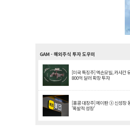
GAM
- 해외주식 투자 도우미
[미국 특징주] 엑손모빌, 카샤간 
800억 달러 확장 투자
[홍콩 대장주] 메이퇀 ③ 신성장
'폭발적 성장'