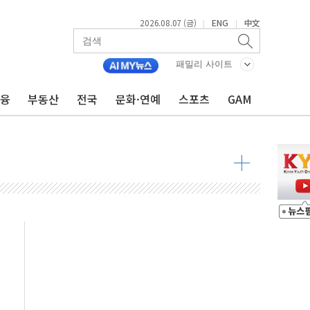
2026.08.07 (금)
ENG
中文
|
|
 발언' 논란 서범수·진종오 징계절차 개시
패밀리 사이트
불 진화...인명피해 없어
금융
부동산
전국
문화·연예
스포츠
GAM
06건 공매
X90…'올 터치'는 호불호
시간36분만에 주불진화....인명피해 없어
…자료는 전·현직 직원으로부터 확보"
가자 3만 명 돌파
선 운항허가 취득...중국 노선 다변화
 창작자 지원 규모 2배 확대
...휴대폰 결제 최대 6000원 할인