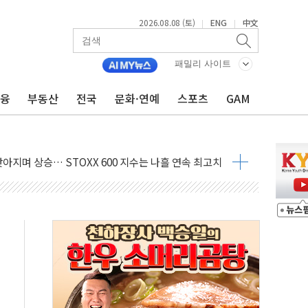
2026.08.08 (토)
ENG
中文
|
|
지대' 우려
 정청래 격차 확대'
패밀리 사이트
타진
금융
부동산
전국
문화·연예
스포츠
GAM
최고치
 요구
낮아지며 상승… STOXX 600 지수는 나흘 연속 최고치
세
엘·이란 위협에 맞설 자체 억지력 강화
동
톱'… 美 해상봉쇄 영향
각
체주 '활짝'