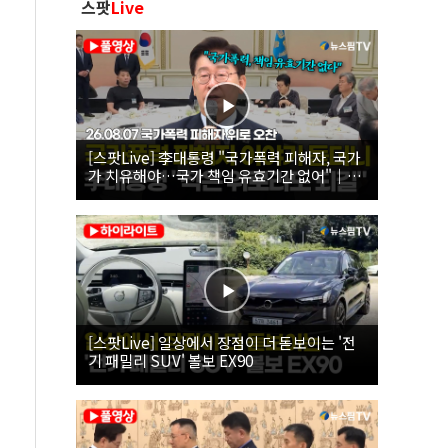
스팟
Live
[스팟Live] 李대통령 "국가폭력 피해자, 국가
가 치유해야…국가 책임 유효기간 없어"｜
26.08.07 국가폭력 피해자 위로 오찬
[스팟Live] 일상에서 장점이 더 돋보이는 '전
기 패밀리 SUV' 볼보 EX90