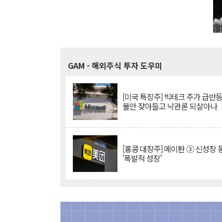
GAM
- 해외주식 투자 도우미
[미국 특징주] 빅테크 주가 급반등..
불안 잦아들고 낙관론 되살아나
[홍콩 대장주] 메이퇀 ③ 신성장
'폭발적 성장'