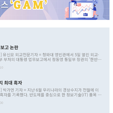
보고 논란
] 유신모 외교전문기자 = 청와대 영빈관에서 5일 열린 외교·
부 부처의 대통령 업무보고에서 정동영 통일부 장관의 '한반도
 구상'과 업무보고 발언이 논란을 빚고 있다. 이날 정 장관의
10
정부 내 조율을 거치지 않은 사안을 정책으로 추진하겠다고 공
는가 하면 사실 관계에 맞지 않은 설명도 있었다. 이재명 대통
로 신중을 기해 달라고 경고했고, 조현 외교부 장관은 '이상
지 최대 흑자
 근거한 비현실적 구상'이라는 비판을 내놨다. 그동안 정 장
책 관련 발언이 물의를 빚은 적은 여러 번 있지만 대통령과 유
] 박가연 기자 = 지난 6월 우리나라의 경상수지가 전월에 이
이 공개적으로 부정적 입장을 표명한 것은 이례적이다. 정 장
 흑자를 기록했다. 반도체를 중심으로 한 정보기술(IT) 품목 수
대북 접근법과 월권을 제어해야 한다는 목소리도 높아지고 있
간 상품수출이 처음으로 1000억달러를 넘어선 영향이다. [자
00
 따르
기자간담회를 하고 있다. [사진=통일부] 2026.07.23 ◆통일
 경상수지는 497억3000만달러 흑자로 집계됐다. 전월(386억
 넘어선 주장 정 장관은 이날 업무보고에서 '한반도 평화공존