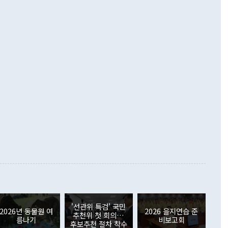
)에 이어 두 달 연속 월간 기준 역대 최대 기록을 갈아치웠다.
 설명하면서 이재명 정부 2년차 핵심 과제로 상호 존중·평화
해 상반기 누적 경상수지 흑자는 1910억1000만달러를 기록
·핵 없는 한반도 등 3대 기본 방향을 제시했다. 정 장관은 "대
지 흑자를 견인한 것은 상품수지다. 6월 상품수지는 478억
언어는 멈춰야 한다"면서 주적 용어 대체를 주장했다. 지난 25
 흑자를 기록하며 전월에 이어 역대 최대를 다시 썼다. 국제수
D(완전하고 검증가능하며 되돌릴 수 없는 비핵화) 구도는 이미
수출은 1123억7000만달러로 전년 동월 대비 84.5% 증가하
했다. 또 "현 시점에서 흘러간 선(先)비핵화만 되뇌는 것은
 처음으로 1000억달러를 넘어섰다. 상품수입은 644억8000만
 데 힘이 되지 않는다"고 주장했다. 정 장관은 또 "정전 체제
6% 늘었다. 통관 기준으로는 반도체 수출이 전년 동월 대비
로 바꾸는 논의에 착수하겠다"면서 "북·미 정상회담 견인과
증했고 컴퓨터·주변기기(SSD)는 282.7% 증가했다. IT 품목
화의 동력을 확보하기 위해 최선을 다할 것"이라고 말했다. 하
.4% 늘었으며 비IT 품목도 ▲석유제품(47.5%) ▲화공품
령은 정 장관의 구상에 대부분 제동을 걸었다. 이 대통령은 "평
▲철강제품(17.9%) ▲승용차(6.1%) 등을 중심으로 18.6% 증가
 정치적으로 악용되는 측면이 있다"며 "많이 조심하셔야 한
준 수입은 ▲원자재(30.5%) ▲자본재(35.3%) ▲소비재
다. 북한을 다른 이름으로 불러야 한다는 주장에는 "표현에 꼬
가 모두 늘었다. 서비스수지는 12억9000만달러 적자를 기록해 전
정쟁으로 휘몰아 들어가면 원래 하고자 했던 데에서 오히려 나
000만달러)보다 적자 폭이 확대됐다. 여행수지는 외국인 입국자
래될 수 있다"고 경고했다. 이 대통령은 남북 신뢰 구축을 위해
증료 인상 등에 따른 출국자 감소로 4억4000만달러 흑자를
합의를 선제적으로 복원해야 한다는 정 장관의 주장에 대해서도
지식재산권사용료수지는 전월 흑자에서 4억4000만달러 적자
대로 하는 게 과연 한반도의 평화와 안정에 플러스냐, 결론적
 본원소득수지는 배당소득을 중심으로 32억7000만달러 흑자
이 들 때도 있다"며 부정적으로 반응했다. 조현 외교부 장
월(21억7000만달러)보다 흑자 폭이 확대됐다. 배당소득수지
 사후 브리핑에서 정 장관이 언급한 '4자 회담'에 대해 "이상
이 늘어난 데다 전월 분기배당에 따른 기저효과로 배당지급이
 어떤 희망이라 하더라도 그건 아직 조율되지 않은 방법"이
6000만달러 흑자를 나타냈다. 금융계정 순자산은 6월 중 467
들께서 디스카운트해 주시면 좋겠다"고 선을 그었다. 정 장관
러 증가해 월간 기준 역대 최대 증가 폭을 기록했다. 종전 최대
아 블라디보스토크에서 열리는 '동방경제포럼(EEF)'을 언급하
월(369억9000만달러)을 넘어선 것이다. 직접투자에서는 내국
원에서 (참석을) 검토하고 있다"고 발언한 데 대해서도 조 장관
가 80억1000만달러, 외국인의 국내투자가 46억3000만달러
'선관위 특검' 국민
외교부의 몫"이라며 "아직 거기까지 진도가 나가지 않았다"고
2026년 동물원 여
2026 을지연습 준
. 증권투자에서는 외국인의 국내 주식 매도세가 이어졌다. 외
추천위 첫 회의…
름나기
비보고회
장관이 이날 소개한 대북 구상과 설명은 정부 내 조율을 거치지
주식 투자는 차익실현 매도 등의 영향으로 316억1000만달러
후보추천 절차 착수