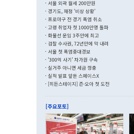
1000만달러
서울 외곽 월세 200만원
발전 구상'을
이에 따라 올
적 갈등 해결
경기도, 재정 '비상 상황'
했다. 경상수
결과 혐오의 
9000만달러
프로야구 전 경기 폭염 취소
년간의 CVI
지 기준 상품
고령 취업자 첫 1000만명 돌파
무너졌다고도 
며 월간 기준
현실을 바꾸는
달러로 38.
화물선 운임 3주만에 최고
를 평화 체제
196.9% 급
검찰 수사권, 72년만에 막 내려
함께 4자 대
수출은 160
지만 이 대통
서울 첫 폭염중대경보
(18.6%) 
화공존 정책이
했다. 통관 기
'300억 사기' 차가원 구속
다"고 지적했
(16.4%)
투리가 잡혀 
실거주 아니면 세금 껑충
월(-10억9
쁜 상황이 초
증가와 유류할
실적 발표 앞둔 스페이스X
9·19 군사
기록했지만 
[히든스테이지] 즌·오아 첫 도전
"우리의 선의
로 전환됐다.
으로 약간의 의문
를 기록해 전
관은 업무보고
는 배당수입
주의에 근거한
줄면서 25억
[주요포토]
라며 "여러분
억1000만달
이 9월 러시
였던 올해 3
며 "정부 차
인의 해외투자
은 "그것은 
각각 증가했다
잘랐다. 정 
국인의 국내 