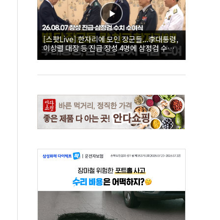
[스팟Live] 한자리에 모인 장군들...李대통령,
이상렬 대장 등 진급 장성 4명에 삼정검 수치
직접 수여｜26.08.07 장성 진급·삼정검 수치
수여식