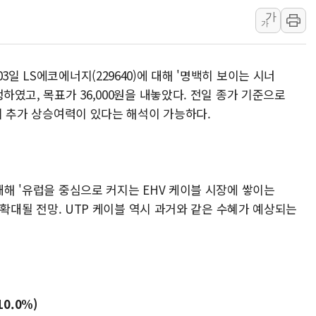
뉴욕증시 프리뷰, 美 고용 쇼크에 금리 인상 우려 후퇴…나
가
[종합] 美 7월 고용 2만3000명 감소 '쇼크'…9월 금리 인
가
[사진] 이슬람 수니파 3개국, 공동방위협정 체결
뉴욕증시 개장 전 특징주...아틀라시안·클라우드플레어
3일 LS에코에너지(229640)에 대해 '명백히 보이는 시너
보훈부, 미 DPAA와 MOU… "6·25 미군 실종자 7359명
행하였고, 목표가 36,000원을 내놓았다. 전일 종가 기준으로
트럼프 "금리 내려야"…파월 때와 달리 워시엔 톤 낮춰
%의 추가 상승여력이 있다는 해석이 가능하다.
특정 정치인 측근 포항시 정책특보 내정설...포항시 '시끌'
 대해 '유럽을 중심으로 커지는 EHV 케이블 시장에 쌓이는
해 확대될 전망. UTP 케이블 역시 과거와 같은 수혜가 예상되는
10.0%)