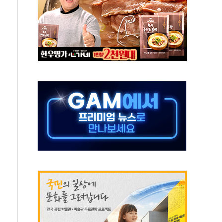
스닥 선물 1%대 상승
상 기대 후퇴
·태양광주↑ VS 트레이드데스크·웬디스↓
 끝까지 찾겠다"