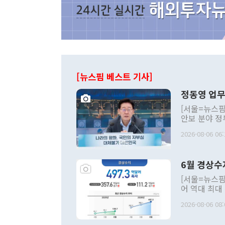
[뉴스핌 베스트 기사]
정동영 업무
[서울=뉴스핌
안보 분야 정
평화공존 발전
2026-08-06 06:
발언 중에는 
언한 것이 있
령은 공개적으
6월 경상수
주의적 희망에
관의 대북 정
[서울=뉴스핌
관 부처 장관
어 역대 최대
관의 무리한 
출 호조로 월
다. [정동영 통일부 장관이 지난달 23일 오후 서울 종로구 정부서울청사에
2026-08-06 08:
료=한국은행] 한국은행이 6일 발표한 '2026년 6월 국제수지(잠정)'에
서 취임 1주년 
면 지난 6월
부 장관 권한