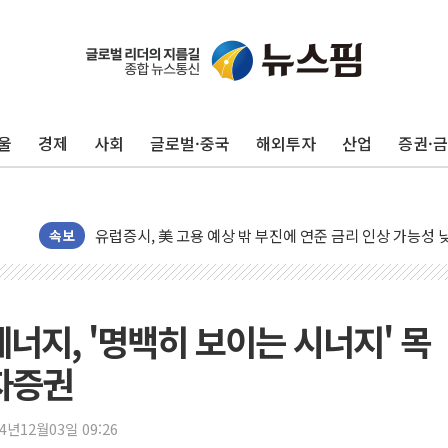
10월 보완수사권 폐지·공소청 출범…피해자들 '범죄 사각
민주, 오늘 제주·인천 경선 결과 발표...'김민석 재역전 vs
한상협, 업계 개인정보 보안 새판 짠다…'자율규제단체' 
울
경제
사회
글로벌·중국
해외투자
산업
증권·
뉴욕증시, 고용 쇼크에 금리 인상 우려 후퇴…S&P500 
트럼프, 쿡 연준 이사 해임 재추진…"26일까지 의혹 소명"
유럽증시, 美 고용 예상 밖 부진에 연준 금리 인상 가능성 
속보
미 연준 매파 기세 꺾이나…고용 감소에 9월 동결 전망 우
[종합] 이슬람 수니파 3국, '공동방위협정' 체결… 이스라
트럼프, 백신·자폐증 행정명령 검토…"이르면 다음 주"
너지, '명백히 보이는 시너지' 목
美 항소법원, 백악관 무도회장 공사 중단 명령…트럼프 제
이란 핵심 원유 수출항 '하르그섬', 최근 1주일 이상 '올스
투자증권
美 고용 쇼크에 엔화 장중 급등…시장은 "또 개입했나" 촉
[AI MY 뉴스] 뉴욕 반도체주 프리뷰...美 고용 쇼크에 반도
24년12월03일 09:26