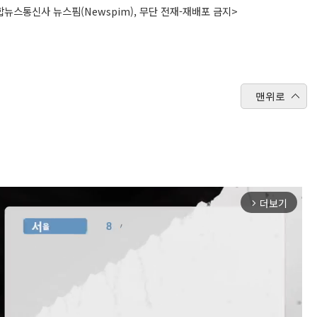
뉴스통신사 뉴스핌(Newspim), 무단 전재-재배포 금지>
맨위로
더보기
arrow_forward_ios