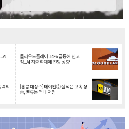
Mute
.AI
클라우드플레어 14% 급등해 신고
점...AI 지출 확대에 전망 상향
 동력의
[홍콩 대장주] 메이퇀② 실적은 고속 상
승, 밸류는 역대 저점