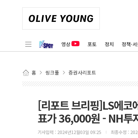
영상
포토
정치
정책·서
홈
씽크풀
증권사리포트
[리포트 브리핑]LS에코에
표가 36,000원 - NH
기사입력 :
2024년12월03일 09:25
최종수정 :
20