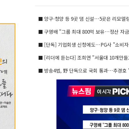
■
양구·청양 등 9곳 댐 신설…5곳은 리모델링 
■
구영배 "그룹 최대 800억 보유…정산 자
■
[단독] 기업회생 신청에도…PG사 "소비자
■
[리더에 듣는다] 조희연 "서울대 10개만
■
방송4법, 野 단독으로 국회 통과…추경호 