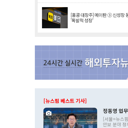
[홍콩 대장주] 메이퇀 ③ 신성장
'폭발적 성장'
[뉴스핌 베스트 기사]
정동영 업무
[서울=뉴스핌
안보 분야 정