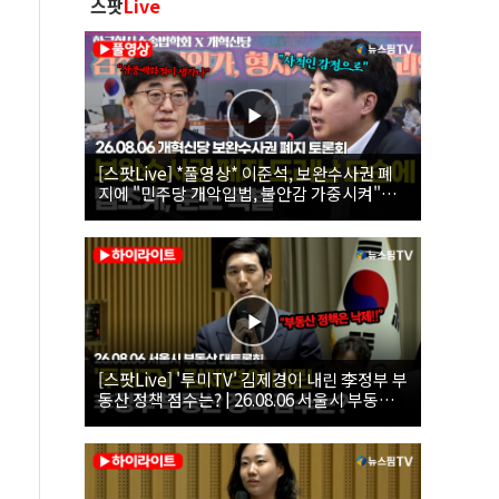
스팟
Live
[스팟Live] *풀영상* 이준석, 보완수사권 폐
지에 "민주당 개악입법, 불안감 가중시켜"｜
26.08.06 개혁신당 보완수사권 폐지 토론회
[스팟Live] '투미TV' 김제경이 내린 李정부 부
동산 정책 점수는? | 26.08.06 서울시 부동산
대토론회