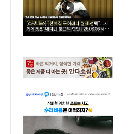
[스팟Live] "전셋집 구하려다 월세 선택"...사
회에 첫발 내디딘 청년의 한탄 | 26.08.06 서울
시 부동산 대토론회