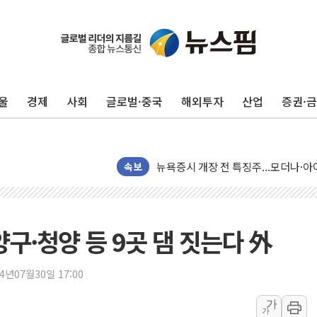
울
경제
사회
글로벌·중국
해외투자
산업
증권·
리투아니아 국방 "러, 우크라 드론으로
구광모, 내주 실리콘밸리서 젠슨 황 
뉴욕증시 개장 전 특징주...모더나
김정관 장관 "영업이익 N% 성과급
속보
뉴욕증시 프리뷰, 미 주가선물 AI주
청와대, 북한 단거리 탄도미사일 발사
금값 7주 만에 최고…美 고용 둔화·
 양구·청양 등 9곳 댐 짓는다 外
[인도증시] 중동 긴장 완화에 실적 호
러, 1인칭시점 드론으로 우크라 민간
24년07월30일 17:00
[베트남 증시] 지수 하락 속 'DGC
가
가
'월가의 황제' 다이먼 "금융시장 레