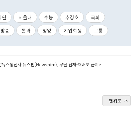
희연
서울대
수능
추경호
국회
방송
통과
청양
기업회생
그룹
뉴스통신사 뉴스핌(Newspim), 무단 전재-재배포 금지>
맨위로