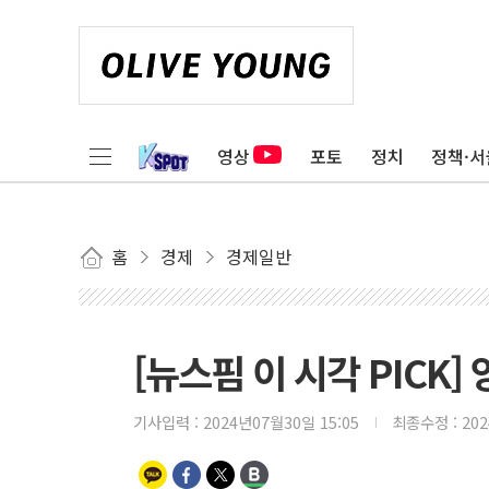
영상
포토
정치
정책·서
홈
경제
경제일반
[뉴스핌 이 시각 PICK]
기사입력 :
2024년07월30일 15:05
최종수정 :
20