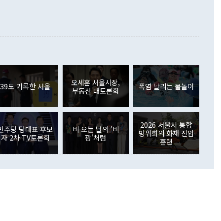
증료 인상 등에 따른 출국자 감소로 4억4000만달러 흑자를
합의를 선제적으로 복원해야 한다는 정 장관의 주장에 대해서도
지식재산권사용료수지는 전월 흑자에서 4억4000만달러 적자
대로 하는 게 과연 한반도의 평화와 안정에 플러스냐, 결론적
 본원소득수지는 배당소득을 중심으로 32억7000만달러 흑자
이 들 때도 있다"며 부정적으로 반응했다. 조현 외교부 장
월(21억7000만달러)보다 흑자 폭이 확대됐다. 배당소득수지
 사후 브리핑에서 정 장관이 언급한 '4자 회담'에 대해 "이상
이 늘어난 데다 전월 분기배당에 따른 기저효과로 배당지급이
 어떤 희망이라 하더라도 그건 아직 조율되지 않은 방법"이
6000만달러 흑자를 나타냈다. 금융계정 순자산은 6월 중 467
들께서 디스카운트해 주시면 좋겠다"고 선을 그었다. 정 장관
러 증가해 월간 기준 역대 최대 증가 폭을 기록했다. 종전 최대
아 블라디보스토크에서 열리는 '동방경제포럼(EEF)'을 언급하
월(369억9000만달러)을 넘어선 것이다. 직접투자에서는 내국
원에서 (참석을) 검토하고 있다"고 발언한 데 대해서도 조 장관
가 80억1000만달러, 외국인의 국내투자가 46억3000만달러
외교부의 몫"이라며 "아직 거기까지 진도가 나가지 않았다"고
오세훈 서울시장,
. 증권투자에서는 외국인의 국내 주식 매도세가 이어졌다. 외
39도 기록한 서울
폭염 날리는 물놀이
부동산 대토론회
장관이 이날 소개한 대북 구상과 설명은 정부 내 조율을 거치지
주식 투자는 차익실현 매도 등의 영향으로 316억1000만달러
서 문제가 있다. 특히 주적 표현 대체와 국호 사용, 9·19 군
(-310억5000만달러)에 이어 역대 최대 순매도 기록을 다시
 4자회담 추진 등은 통일부 장관이 결정할 사안이 아니어서 월
국인의 국내 채권투자는 세계국채지수(WGBI) 자금 유입에도
이 나오고 있다. 이 대통령은 정 장관의 업무보고를 듣고 난
도래 영향으로 증가 폭이 줄어든 52억9000만달러를 기록했
2026 서울시 통합
무보고에 발표했다고 승인난 건 아니다"라고 재차 확인했다. 정
민주당 당대표 후보
비 오는 날의 '비
 해외 증권투자는 주식을 중심으로 35억6000만달러 증가했
방위회의 화재 진압
자 2차 TV토론회
광'처럼
통은 "정 장관의 발언 내용은 대부분 국가안전보장회의(NSC)
newspim.com
훈련
된 사안이 아닌 정 장관의 개인적 생각에 가깝다"며 "안보 관
이 정부의 공식 정책이 아닌 사안을 추진하겠다고 업무보고를
 면전에서 '국군통수권자가 나서야 한다'고 주장한 것은 심각
 5일 청와대 영빈관에서 열린 통일
 외교 안보 부처 업무보고에서 발언하고 있다. [사진=청와대]
장이 현 시점에서 이미 참고가 될 수 없는 과거의 경험 또는 사
식에 기반하고 있다는 것이다. 정 장관이 주장하는 구상은 급