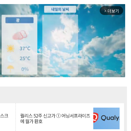
더보기
arrow_forward_ios
Mute
리스크
퀄리스 52주 신고가 ① 어닝서프라이즈
에 월가 환호