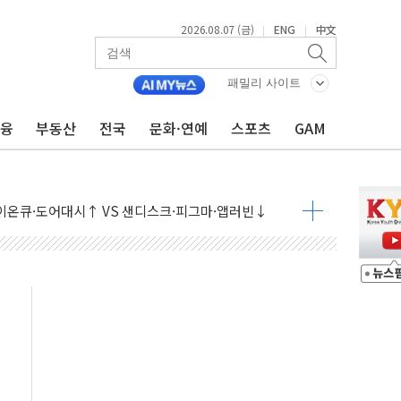
2026.08.07 (금)
ENG
中文
|
|
패밀리 사이트
금융
부동산
전국
문화·연예
스포츠
GAM
 나토 회원국 공격 검토… 거짓 깃발 작전"
재회…로봇·AI 데이터센터·모빌리티 구체화
·아이온큐·도어대시↑ VS 샌디스크·피그마·앱러빈↓
 반대…상법·자본시장법 개정 논의"
 차익실현 속 혼조세...웨스턴디지털·샌디스크↓
에 긴급 안보 점검회의
호르무즈 재개방 기대에 강세
조까지, 상승...호실적 보고 기업 상승세 뚜렷
인 '사파리' 공격… 시민들 공포감 극대화 전략
' 임시 주총 기대감에 홀로 상한가…마진 잔액은 사상 최고
버리지 위험수위…숨은 차입이 더 큰 변수"