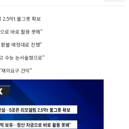
양주 섬유염색공장서 화재 1명 중상…
김정관 산업부 장관 "주 52시간 손봐
2.5억t 물그릇 확보
해군 1함대 창설 80주년…지역과 함께
금으로 바로 활용 못해"
[3보] 북, 원산서 동해로 단거리 탄도
우크라 드론 전술, 중남미 콜롬비아에
 환불 예정대로 진행"
동해해경, 독도 해상서 부유물 감긴 
들고 수능 논서술형으로"
주한미군 "오산기지 누출, 백린 아닌 
구미 폐염산처리업체서 불 2시간30여
"재의요구 건의"
해군과 함께하는 '불금전파, 송정' 시