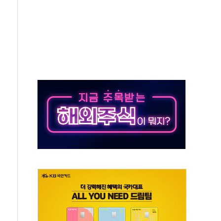
대응 1단계 진압 중
야, 경쟁상대 中과 비교해야"
하는 '선봉'의 대민 봉사
미사일 1발 발사… 올해 10번째·42일 만 도발
 새 안보 위기… 반군·마약카르텔이 습득해 전투 활용
어선 구조
무해한 표면 부식 물질"
분만에 진화...외국인 노동자 숨져
즌2