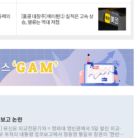
 동력의
[홍콩 대장주] 메이퇀② 실적은 고속 상
승, 밸류는 역대 저점
보고 논란
] 유신모 외교전문기자 = 청와대 영빈관에서 5일 열린 외교·
부 부처의 대통령 업무보고에서 정동영 통일부 장관의 '한반도