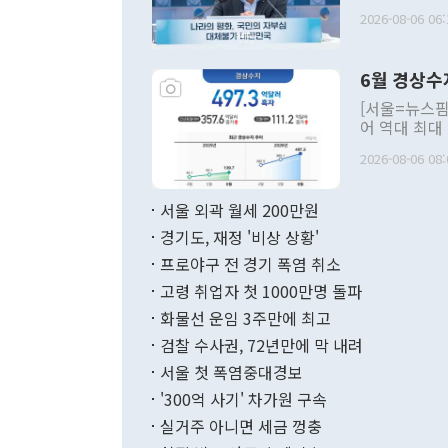
평화공존 발전
2026-08-06 06:
발언 중에는 
언한 것이 있
령은 공개적으
6월 경상수
주의적 희망에
관의 대북 정
[서울=뉴스핌
관 부처 장관
어 역대 최대
관의 무리한 
출 호조로 월
다. [정동영 통일부 장관이 지난달 23일 오후 서울 종로구 정부서울청사에
2026-08-06 08:
료=한국은행] 한국은행이 6일 발표한 '2026년 6월 국제수지(잠정)'에
서 취임 1주년 
면 지난 6월
부 장관 권한
1000만달러
서울 외곽 월세 200만원
발전 구상'을
이에 따라 올
적 갈등 해결
경기도, 재정 '비상 상황'
했다. 경상수
결과 혐오의 
9000만달러
프로야구 전 경기 폭염 취소
년간의 CVI
지 기준 상품
고령 취업자 첫 1000만명 돌파
무너졌다고도 
며 월간 기준
현실을 바꾸는
달러로 38.
화물선 운임 3주만에 최고
를 평화 체제
196.9% 급
검찰 수사권, 72년만에 막 내려
함께 4자 대
수출은 160
지만 이 대통
서울 첫 폭염중대경보
(18.6%) 
화공존 정책이
했다. 통관 기
'300억 사기' 차가원 구속
다"고 지적했
(16.4%)
투리가 잡혀 
실거주 아니면 세금 껑충
월(-10억9
쁜 상황이 초