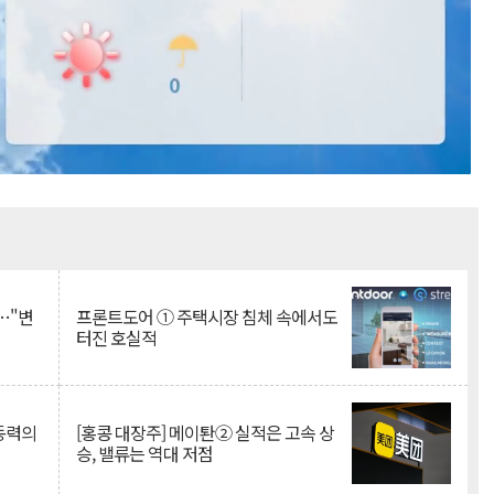
Mute
…"변
프론트도어 ① 주택시장 침체 속에서도
터진 호실적
 동력의
[홍콩 대장주] 메이퇀② 실적은 고속 상
승, 밸류는 역대 저점