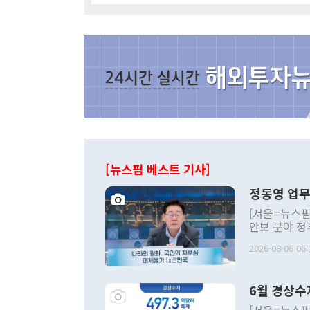
[뉴스핌 베스트 기사]
정동영 업무
[서울=뉴스핌
안보 분야 정
평화공존 발전
2026-08-06 06:
발언 중에는 
언한 것이 있
령은 공개적으
6월 경상수
주의적 희망에
관의 대북 정