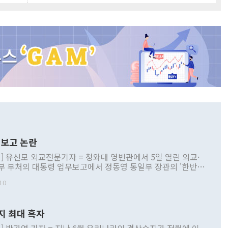
보고 논란
] 유신모 외교전문기자 = 청와대 영빈관에서 5일 열린 외교·
부 부처의 대통령 업무보고에서 정동영 통일부 장관의 '한반도
 구상'과 업무보고 발언이 논란을 빚고 있다. 이날 정 장관의
10
정부 내 조율을 거치지 않은 사안을 정책으로 추진하겠다고 공
는가 하면 사실 관계에 맞지 않은 설명도 있었다. 이재명 대통
로 신중을 기해 달라고 경고했고, 조현 외교부 장관은 '이상
지 최대 흑자
 근거한 비현실적 구상'이라는 비판을 내놨다. 그동안 정 장
책 관련 발언이 물의를 빚은 적은 여러 번 있지만 대통령과 유