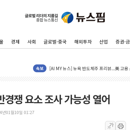
[종합] 이슬람 수니파 3국, '공동방위협정' 
트럼프, 백신·자폐증 행정명령 검토…"이르면
美 항소법원, 백악관 무도회장 공사 중단 명
울
경제
사회
글로벌·중국
해외투자
산업
증권·
이란의 핵심 원유 수출항 '하르그섬', 최근 1
美 고용 쇼크에 엔화 장중 급등…시장은 "또 
[AI MY 뉴스] 뉴욕 반도체주 프리뷰...美 고
뉴욕증시 프리뷰, 美 고용 쇼크에 금리 인상 
속보
[종합] 美 7월 고용 2만3000명 감소 '쇼크'
[사진] 이슬람 수니파 3개국, 공동방위협정 
뉴욕증시 개장 전 특징주...아틀라시안·클
자 반경쟁 요소 조사 가능성 열어
보훈부, 미 DPAA와 MOU… "6·25 미군 실
트럼프 "금리 내려야"…파월 때와 달리 워시엔
24년01월10일 01:27
특정 정치인 측근 포항시 정책특보 내정설...포
가
가
李 "해남 태양광, 대한민국 다음 100년 밑거