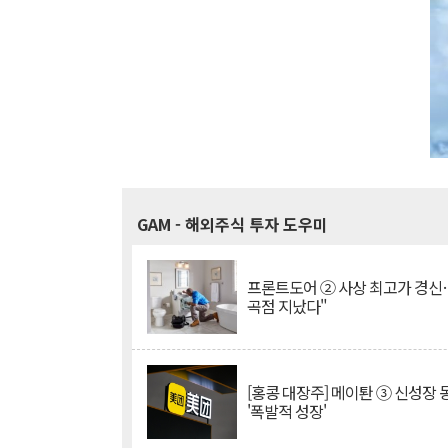
GAM
- 해외주식 투자 도우미
프론트도어 ② 사상 최고가 경신
곡점 지났다"
[홍콩 대장주] 메이퇀 ③ 신성장
'폭발적 성장'