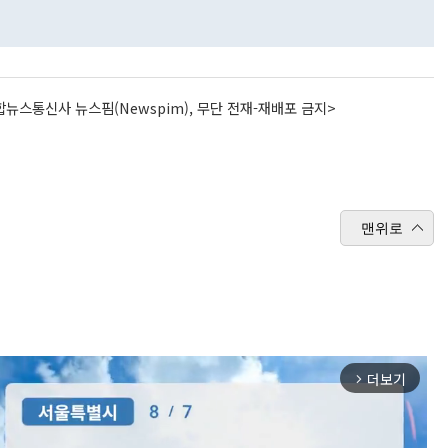
뉴스통신사 뉴스핌(Newspim), 무단 전재-재배포 금지>
맨위로
더보기
arrow_forward_ios