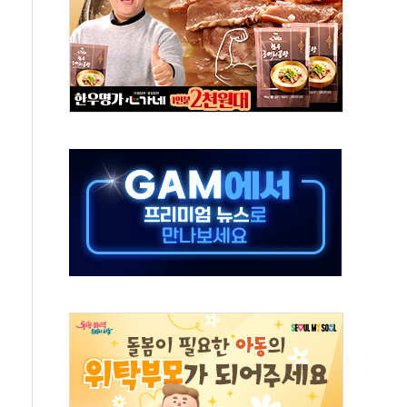
 주재… "전폭적 공급 확대·속도전 총력"
…美 태양광주 급등
해도 놀랍지 않아"
태양광 착공…여의도 1.6배 규모
...금융주 낙폭 커