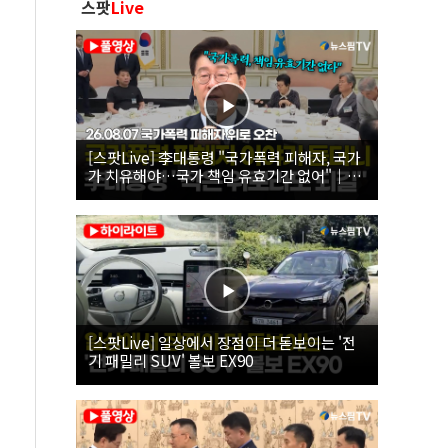
스팟
Live
[스팟Live] 李대통령 "국가폭력 피해자, 국가
가 치유해야…국가 책임 유효기간 없어"｜
26.08.07 국가폭력 피해자 위로 오찬
[스팟Live] 일상에서 장점이 더 돋보이는 '전
기 패밀리 SUV' 볼보 EX90