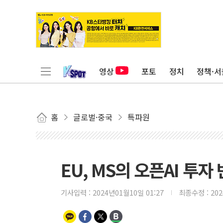
영상
포토
정치
정책·서
홈
글로벌·중국
특파원
EU, MS의 오픈AI 투
기사입력 :
2024년01월10일 01:27
최종수정 :
20