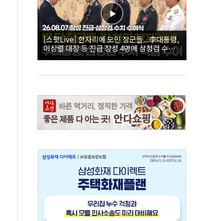
[스팟Live] 한자리에 모인 장군들...李대통령,
이상렬 대장 등 진급 장성 4명에 삼정검 수치
직접 수여｜26.08.07 장성 진급·삼정검 수치
수여식