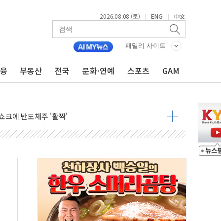
2026.08.08 (토)
ENG
中文
|
|
체결… 이스라엘·이란 위협에 맞설 자체 억지력 강화
 다음 주"
패밀리 사이트
령…트럼프 제동
금융
부동산
전국
문화·연예
스포츠
GAM
주일 이상 '올스톱'… 美 해상봉쇄 영향
개입했나" 촉각
용 쇼크에 반도체주 '활짝'
우려 후퇴…나스닥 선물 1%대 상승
…9월 금리 인상 기대 후퇴
체결
라우드플레어·태양광주↑ VS 트레이드데스크·웬디스↓
종자 7359명 끝까지 찾겠다"
 톤 낮춰
항시 '시끌'
름…수도권 집중 완화 전환점"