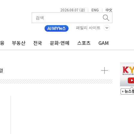
2026.08.07 (금)
ENG
中文
|
|
주일 이상 '올스톱'… 美 해상봉쇄 영향
패밀리 사이트
개입했나" 촉각
금융
부동산
전국
문화·연예
스포츠
GAM
용 쇼크에 반도체주 '활짝'
우려 후퇴…나스닥 선물 1%대 상승
…9월 금리 인상 기대 후퇴
체결
라우드플레어·태양광주↑ VS 트레이드데스크·웬디스↓
종자 7359명 끝까지 찾겠다"
 톤 낮춰
항시 '시끌'
름…수도권 집중 완화 전환점"
 주재… "전폭적 공급 확대·속도전 총력"
…美 태양광주 급등