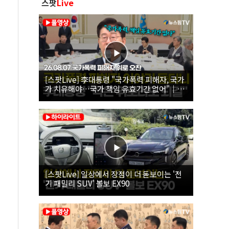
스팟
Live
[스팟Live] 李대통령 "국가폭력 피해자, 국가
가 치유해야…국가 책임 유효기간 없어"｜
26.08.07 국가폭력 피해자 위로 오찬
[스팟Live] 일상에서 장점이 더 돋보이는 '전
기 패밀리 SUV' 볼보 EX90