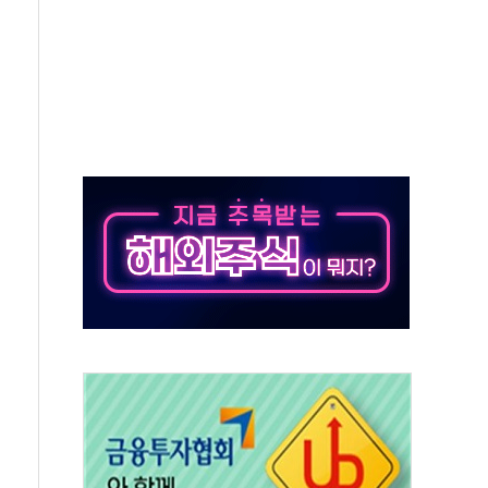
해도 놀랍지 않아"
태양광 착공…여의도 1.6배 규모
...금융주 낙폭 커
부정책 아냐" 해명
~9일 최대 100mm 호우
체결… 수니파 국가들의 새 안보 협력 구도