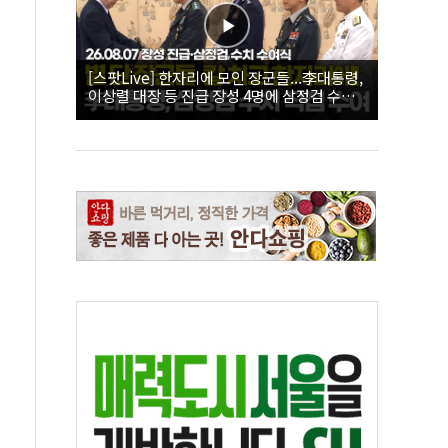
[스팟Live] 한자리에 모인 장군들...李대통령,
이상렬 대장 등 진급 장성 4명에 삼정검 수치
직접 수여｜26.08.07 장성 진급·삼정검 수치
수여식