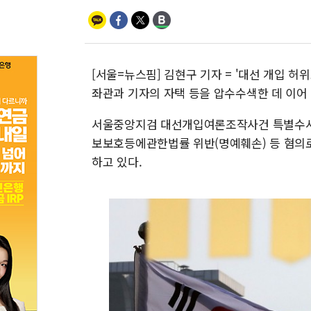
[서울=뉴스핌] 김현구 기자 = '대선 개입 
좌관과 기자의 자택 등을 압수수색한 데 이어
서울중앙지검 대선개입여론조작사건 특별수사
보보호등에관한법률 위반(명예훼손) 등 혐의
하고 있다.