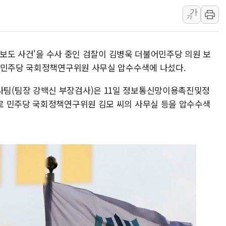
가
[사진] 빈살만과 에르도안의 만남
가
이란와이어 "이란 최고지도자 위독…곧 사망
남동발전, 해남군에 국내 최대 규모 400MW 
허위보도 사건'을 수사 중인 검찰이 김병욱 더불어민주당 의원 보
[인도증시] 중동 불안 속 유가 상승에 소폭 하락
 민주당 국회정책연구위원 사무실 압수수색에 나섰다.
황희 '폐버스 청년주택' SNS 글 역풍에 "정
폭염 누그러지고 가뭄 숙지나...경북동해안권 8
팀(팀장 강백신 부장검사)은 11일 정보통신망이용촉진및정
로 민주당 국회정책연구위원 김모 씨의 사무실 등을 압수수색
사우디·튀르키예·파키스탄, '공동방위협정' 