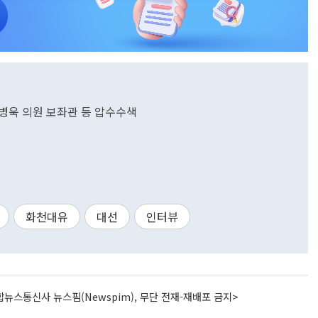
김병욱 의원 보좌관 등 압수수색
화천대유
대선
인터뷰
뉴스통신사 뉴스핌(Newspim), 무단 전재-재배포 금지>