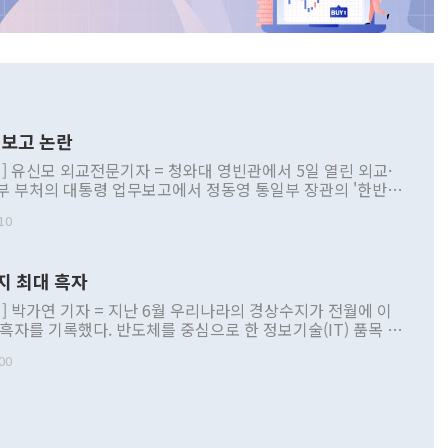
보고 논란
] 유신모 외교전문기자 = 청와대 영빈관에서 5일 열린 외교·
부 부처의 대통령 업무보고에서 정동영 통일부 장관의 '한반도
 구상'과 업무보고 발언이 논란을 빚고 있다. 이날 정 장관의
10
정부 내 조율을 거치지 않은 사안을 정책으로 추진하겠다고 공
는가 하면 사실 관계에 맞지 않은 설명도 있었다. 이재명 대통
로 신중을 기해 달라고 경고했고, 조현 외교부 장관은 '이상
지 최대 흑자
 근거한 비현실적 구상'이라는 비판을 내놨다. 그동안 정 장
책 관련 발언이 물의를 빚은 적은 여러 번 있지만 대통령과 유
] 박가연 기자 = 지난 6월 우리나라의 경상수지가 전월에 이
이 공개적으로 부정적 입장을 표명한 것은 이례적이다. 정 장
 흑자를 기록했다. 반도체를 중심으로 한 정보기술(IT) 품목 수
대북 접근법과 월권을 제어해야 한다는 목소리도 높아지고 있
간 상품수출이 처음으로 1000억달러를 넘어선 영향이다. [자
00
 따르
기자간담회를 하고 있다. [사진=통일부] 2026.07.23 ◆통일
 경상수지는 497억3000만달러 흑자로 집계됐다. 전월(386억
 넘어선 주장 정 장관은 이날 업무보고에서 '한반도 평화공존
)에 이어 두 달 연속 월간 기준 역대 최대 기록을 갈아치웠다.
 설명하면서 이재명 정부 2년차 핵심 과제로 상호 존중·평화
해 상반기 누적 경상수지 흑자는 1910억1000만달러를 기록
·핵 없는 한반도 등 3대 기본 방향을 제시했다. 정 장관은 "대
지 흑자를 견인한 것은 상품수지다. 6월 상품수지는 478억