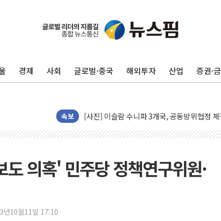
이란의 핵심 원유 수출항 '하르그섬', 최근 1
美 고용 쇼크에 엔화 장중 급등…시장은 "또 
울
경제
사회
글로벌·중국
해외투자
산업
증권·
[AI MY 뉴스] 뉴욕 반도체주 프리뷰...美 고
뉴욕증시 프리뷰, 美 고용 쇼크에 금리 인상 
[종합] 美 7월 고용 2만3000명 감소 '쇼크'
[사진] 이슬람 수니파 3개국, 공동방위협정 
속보
뉴욕증시 개장 전 특징주...아틀라시안·클
보훈부, 미 DPAA와 MOU… "6·25 미군 실
트럼프 "금리 내려야"…파월 때와 달리 워시엔
위 보도 의혹' 민주당 정책연구위원·
특정 정치인 측근 포항시 정책특보 내정설...포
李 "해남 태양광, 대한민국 다음 100년 밑거
李 대통령, '6시간 마라톤 부동산 2차 회의'
23년10월11일 17:10
트럼프, 中 겨냥 폴리실리콘 관세 15% 부과