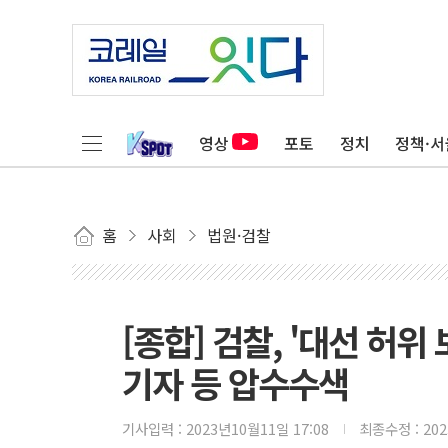
영상
포토
정치
정책·서
홈
사회
법원·검찰
[종합] 검찰, '대선 허
기자 등 압수수색
기사입력 :
2023년10월11일 17:08
최종수정 :
20