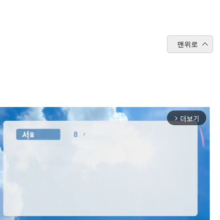
맨위로
더보기
arrow_forward_ios