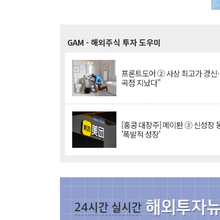
GAM
- 해외주식 투자 도우미
프론트도어 ② 사상 최고가 경신
곡점 지났다"
[홍콩 대장주] 메이퇀 ③ 신성장
'폭발적 성장'