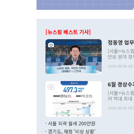
[뉴스핌 베스트 기사]
정동영 업무
[서울=뉴스핌
안보 분야 정
평화공존 발전
2026-08-06 06:
발언 중에는 
언한 것이 있
령은 공개적으
6월 경상수
주의적 희망에
관의 대북 정
[서울=뉴스핌
관 부처 장관
어 역대 최대
관의 무리한 
출 호조로 월
다. [정동영 통일부 장관이 지난달 23일 오후 서울 종로구 정부서울청사에
2026-08-06 08:
료=한국은행] 한국은행이 6일 발표한 '2026년 6월 국제수지(잠정)'에
서 취임 1주년 
면 지난 6월
부 장관 권한
1000만달러
서울 외곽 월세 200만원
발전 구상'을
이에 따라 올
적 갈등 해결
경기도, 재정 '비상 상황'
했다. 경상수