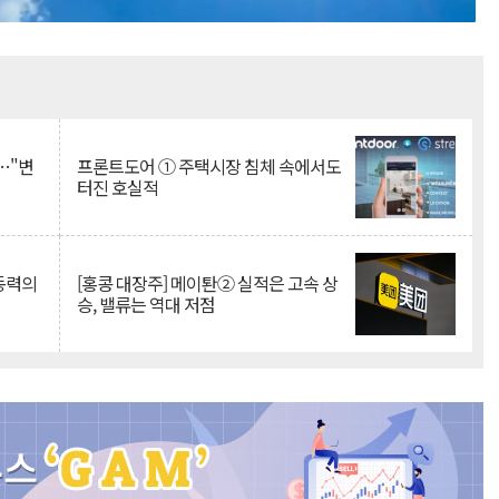
Mute
…"변
프론트도어 ① 주택시장 침체 속에서도
터진 호실적
 동력의
[홍콩 대장주] 메이퇀② 실적은 고속 상
승, 밸류는 역대 저점