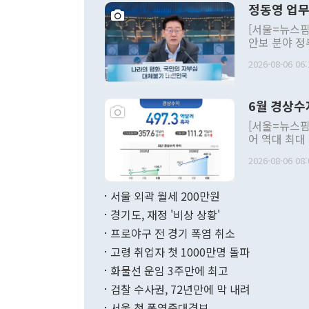
정동영 업무
[서울=뉴스핌
안보 분야 정
평화공존 발전
2026-08-06 06:
발언 중에는 
언한 것이 있
령은 공개적으
6월 경상수
주의적 희망에
관의 대북 정
[서울=뉴스핌
관 부처 장관
어 역대 최대
관의 무리한 
출 호조로 월
다. [정동영 통일부 장관이 지난달 23일 오후 서울 종로구 정부서울청사에
2026-08-06 08:
료=한국은행] 한국은행이 6일 발표한 '2026년 6월 국제수지(잠정)'에
서 취임 1주년 
면 지난 6월
부 장관 권한
1000만달러
서울 외곽 월세 200만원
발전 구상'을
이에 따라 올
적 갈등 해결
경기도, 재정 '비상 상황'
했다. 경상수
결과 혐오의 
9000만달러
프로야구 전 경기 폭염 취소
년간의 CVI
지 기준 상품
고령 취업자 첫 1000만명 돌파
무너졌다고도 
며 월간 기준
현실을 바꾸는
달러로 38.
화물선 운임 3주만에 최고
를 평화 체제
196.9% 급
검찰 수사권, 72년만에 막 내려
함께 4자 대
수출은 160
지만 이 대통
서울 첫 폭염중대경보