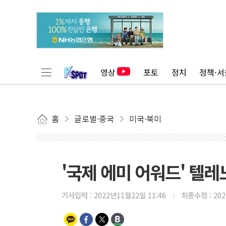
영상
포토
정치
정책·서
홈
글로벌·중국
미국·북미
'국제 에미 어워드' 텔레노
기사입력 :
2022년11월22일 11:46
최종수정 :
20