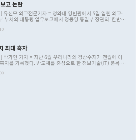
보고 논란
] 유신모 외교전문기자 = 청와대 영빈관에서 5일 열린 외교·
부 부처의 대통령 업무보고에서 정동영 통일부 장관의 '한반도
 구상'과 업무보고 발언이 논란을 빚고 있다. 이날 정 장관의
10
정부 내 조율을 거치지 않은 사안을 정책으로 추진하겠다고 공
는가 하면 사실 관계에 맞지 않은 설명도 있었다. 이재명 대통
로 신중을 기해 달라고 경고했고, 조현 외교부 장관은 '이상
지 최대 흑자
 근거한 비현실적 구상'이라는 비판을 내놨다. 그동안 정 장
책 관련 발언이 물의를 빚은 적은 여러 번 있지만 대통령과 유
] 박가연 기자 = 지난 6월 우리나라의 경상수지가 전월에 이
이 공개적으로 부정적 입장을 표명한 것은 이례적이다. 정 장
 흑자를 기록했다. 반도체를 중심으로 한 정보기술(IT) 품목 수
대북 접근법과 월권을 제어해야 한다는 목소리도 높아지고 있
간 상품수출이 처음으로 1000억달러를 넘어선 영향이다. [자
00
 따르
기자간담회를 하고 있다. [사진=통일부] 2026.07.23 ◆통일
 경상수지는 497억3000만달러 흑자로 집계됐다. 전월(386억
 넘어선 주장 정 장관은 이날 업무보고에서 '한반도 평화공존
)에 이어 두 달 연속 월간 기준 역대 최대 기록을 갈아치웠다.
 설명하면서 이재명 정부 2년차 핵심 과제로 상호 존중·평화
해 상반기 누적 경상수지 흑자는 1910억1000만달러를 기록
·핵 없는 한반도 등 3대 기본 방향을 제시했다. 정 장관은 "대
지 흑자를 견인한 것은 상품수지다. 6월 상품수지는 478억
언어는 멈춰야 한다"면서 주적 용어 대체를 주장했다. 지난 25
 흑자를 기록하며 전월에 이어 역대 최대를 다시 썼다. 국제수
D(완전하고 검증가능하며 되돌릴 수 없는 비핵화) 구도는 이미
수출은 1123억7000만달러로 전년 동월 대비 84.5% 증가하
했다. 또 "현 시점에서 흘러간 선(先)비핵화만 되뇌는 것은
 처음으로 1000억달러를 넘어섰다. 상품수입은 644억8000만
 데 힘이 되지 않는다"고 주장했다. 정 장관은 또 "정전 체제
6% 늘었다. 통관 기준으로는 반도체 수출이 전년 동월 대비
로 바꾸는 논의에 착수하겠다"면서 "북·미 정상회담 견인과
증했고 컴퓨터·주변기기(SSD)는 282.7% 증가했다. IT 품목
화의 동력을 확보하기 위해 최선을 다할 것"이라고 말했다. 하
.4% 늘었으며 비IT 품목도 ▲석유제품(47.5%) ▲화공품
령은 정 장관의 구상에 대부분 제동을 걸었다. 이 대통령은 "평