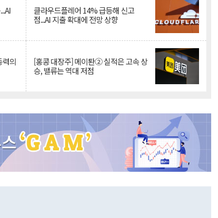
.AI
클라우드플레어 14% 급등해 신고
점...AI 지출 확대에 전망 상향
 동력의
[홍콩 대장주] 메이퇀② 실적은 고속 상
승, 밸류는 역대 저점