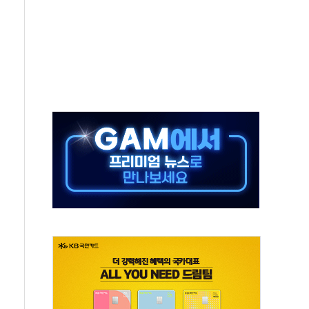
 환경미화원 수거차에 치여 사망
동…60대 남성 2명 숨져
보는 일 없게"…'결혼 페널티' 22개 과제 손본다
터보트 전복…1명 사망·1명 실종
의 날 참석..."국제적 시민 연대로 목소리 내야"
 실종 60대 나흘만에 숨진 채 발견
 살해 10대 아들 체포
' 받아친 정청래…제주 연설서 신경전 고조
지시…與 "적극 환영"·野 "졸속 국정"