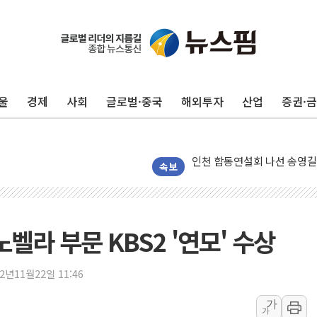
울
경제
사회
글로벌·중국
해외투자
산업
증권·
울진·영덕 '호우특보'-포항 '
[종합] 김민석, 정청래에 '0.86
인천 합동연설회 나선 송영길
김민석, 2주차 제주·인천 경선서
속보
인사하는 김민석 당대표 후보
[속보] 민주, 제주·인천 경선 결
[속보] 민주, 인천 경선 결과 발
벨라 부문 KBS2 '연모' 수상
[속보] 민주, 제주 경선 결과 발
이번주 국내 주요 금융일정(8.1
22년11월22일 11:46
美, 이란전 출구전략 만지작
가
가
강릉·동해·삼척 시간당 최대 