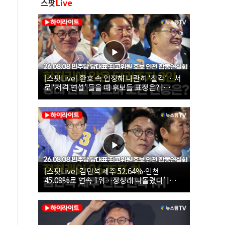
스팟
Live
[스팟Live] 환호 속 입장해 나란히 ‘찰칵’…서
로 ‘저격 연설’ 들을 때 후보들 표정은? |
26.08.08 더불어민주당 당대표·최고위원 후
보 인천 합동연설회
[스팟Live] 김민석 제주 52.64%·인천
45.09%로 연속 1위…정청래 따돌렸다’ |
26.08.08 더불어민주당 당대표·최고위원 후
보 인천 합동연설회