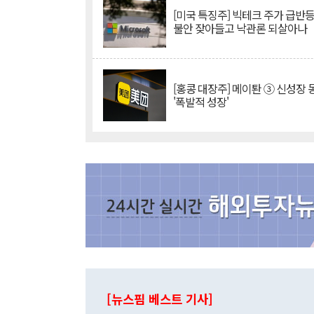
[미국 특징주] 빅테크 주가 급반등..
불안 잦아들고 낙관론 되살아나
[홍콩 대장주] 메이퇀 ③ 신성장
'폭발적 성장'
[뉴스핌 베스트 기사]