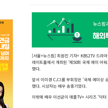
[서울=뉴스핌] 최원진 기자= KBS2TV 드라마
레이트홀에서 개최된 '제50회 국제 에미 어워드'
했다.
앞서 이미경 CJ그룹 부회장은 '국제 에미상 공로상'(I
했다. 시상자는 배우 송중기였다.
이밖에 배우 이선균이 애플TV+ 시리즈 '닥터