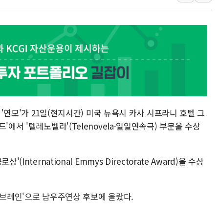
폐기물 수거하다 참변…60대
서울 중랑구 주택가서 흉기 난
李대통령 "결혼 때문에 손해 
여수 오동도 인근 해상서 모
추미애, '위안부' 피해자 기림
인천 선재도 갯벌서 해루질 중
인천서 말다툼 중 어머니 흉기
 '연모'가 21일(현지시간) 미국 뉴욕시 카사 시프라니 호텔 그
'화합' 꺼낸 김민석에 '뻔뻔
에서 '텔레노벨라'(Telenovela·일일연속극) 부문을 수상
李대통령, ISA 개편 재검토 
nternational Emmys Directorate Award)을 수상
 브레인'으로 남우주연상 후보에 올랐다.