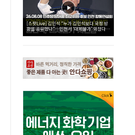
[스팟Live] 김민석 “누가 김민석보다 국정 방
향을 공유했나”…인천서 ‘대체불가’ 외쳤다 |
26.08.08 더불어민주당 당대표·최고위원 후
보 인천 합동연설회