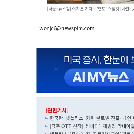
[서울=뉴스핌] 이지은 기자 = '연모' 스틸컷 [사진=넷플릭
wonjc6@newspim.com
[관련기사]
한국판 '넷플릭스' 키워 글로벌 진출…1인
[금주 OTT 신작] '썸바디' '재벌집 막내아들