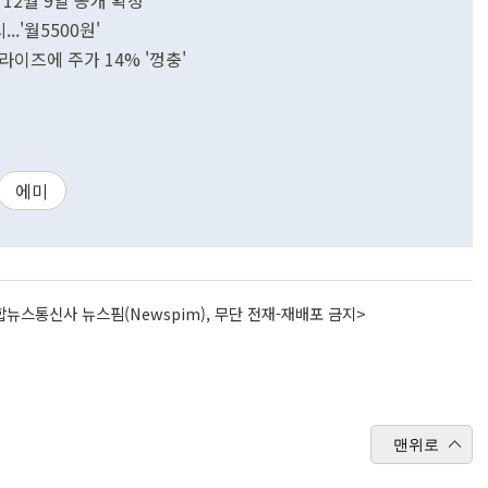
 12월 9일 공개 확정
.'월5500원'
라이즈에 주가 14% '껑충'
에미
뉴스통신사 뉴스핌(Newspim), 무단 전재-재배포 금지>
맨위로