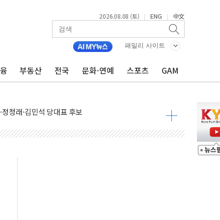
2026.08.08 (토)
ENG
中文
|
|
패밀리 사이트
금융
부동산
전국
문화·연예
스포츠
GAM
산사태 주의보'...경북도, 호우 피해·통제구간 없어
%p' 차 재역전 성공...金 45.42% vs 鄭 44.56%
·정청래·김민석 당대표 후보
 정청래에 승리...47.75% vs 42.08%
과 발표...김민석 47.75% 정청래 42.08%
표...김민석 45.09% 정청래 43.27% 송영길 11.63%
표...김민석 52.64% 정청래 39.89% 송영길 7.47%
0~8.14)
…공습 한계·탄약 부족 현실화
50㎜ 폭우…강원 동해안 강한 비 이어져