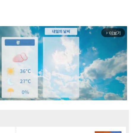
더보기
arrow_forward_ios
Mute