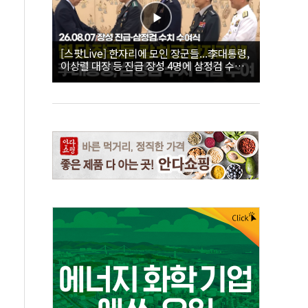
[스팟Live] 한자리에 모인 장군들...李대통령,
이상렬 대장 등 진급 장성 4명에 삼정검 수치
직접 수여｜26.08.07 장성 진급·삼정검 수치
수여식