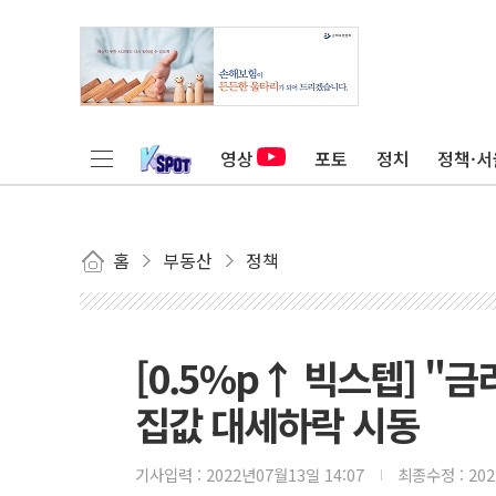
영상
포토
정치
정책·서
홈
부동산
정책
[0.5%p↑ 빅스텝] "금
집값 대세하락 시동
기사입력 :
2022년07월13일 14:07
최종수정 :
20