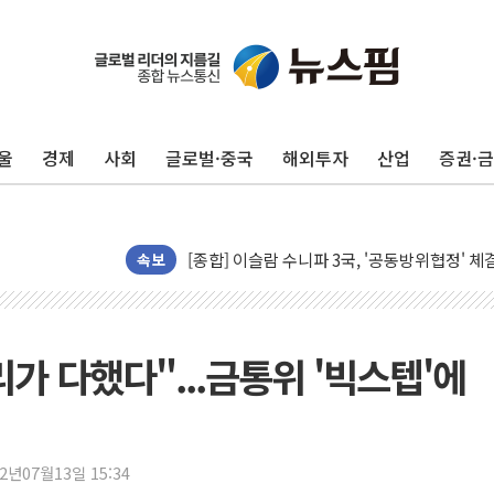
울
경제
사회
글로벌·중국
해외투자
산업
증권·
미 연준 매파 기세 꺾이나…고용 감소에 9월 
[종합] 이슬람 수니파 3국, '공동방위협정' 
트럼프, 백신·자폐증 행정명령 검토…"이르면
속보
美 항소법원, 백악관 무도회장 공사 중단 명
이란 핵심 원유 수출항 '하르그섬', 최근 1주일
美 고용 쇼크에 엔화 장중 급등…시장은 "또 
리가 다했다"...금통위 '빅스텝'에
[AI MY 뉴스] 뉴욕 반도체주 프리뷰...美 고
뉴욕증시 프리뷰, 美 고용 쇼크에 금리 인상 
[종합] 美 7월 고용 2만3000명 감소 '쇼크'
22년07월13일 15:34
[사진] 이슬람 수니파 3개국, 공동방위협정 