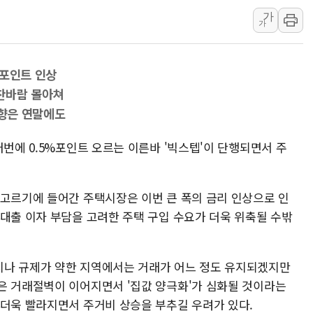
가
뉴욕증시 개장 전 특징주...아틀라시안·클
가
보훈부, 미 DPAA와 MOU… "6·25 미군 실
트럼프 "금리 내려야"…파월 때와 달리 워시엔
%포인트 인상
특정 정치인 측근 포항시 정책특보 내정설...포
찬바람 몰아쳐
李 "해남 태양광, 대한민국 다음 100년 밑거
영향은 연말에도
李 대통령, '6시간 마라톤 부동산 2차 회의'
트럼프, 中 겨냥 폴리실리콘 관세 15% 부과
꺼번에 0.5%포인트 오르는 이른바 '빅스텝'이 단행되면서 주
[사진] 빈살만과 에르도안의 만남
이란와이어 "이란 최고지도자 위독…곧 사망
숨고르기에 들어간 주택시장은 이번 큰 폭의 금리 인상으로 인
남동발전, 해남군에 국내 최대 규모 400MW 
 대출 이자 부담을 고려한 주택 구입 수요가 더욱 위축될 수밖
지나 규제가 약한 지역에서는 거래가 어느 정도 유지되겠지만
은 거래절벽이 이어지면서 '집값 양극화'가 심화될 것이라는
 더욱 빨라지면서 주거비 상승을 부추길 우려가 있다.