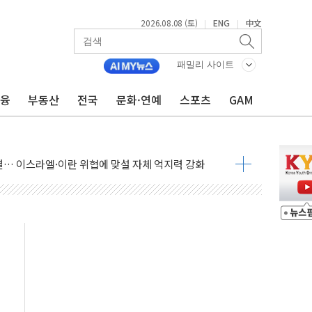
2026.08.08 (토)
ENG
中文
|
|
패밀리 사이트
금융
부동산
전국
문화·연예
스포츠
GAM
동결 전망 우세
체결… 이스라엘·이란 위협에 맞설 자체 억지력 강화
 다음 주"
령…트럼프 제동
 이상 '올스톱'… 美 해상봉쇄 영향
개입했나" 촉각
용 쇼크에 반도체주 '활짝'
우려 후퇴…나스닥 선물 1%대 상승
…9월 금리 인상 기대 후퇴
체결