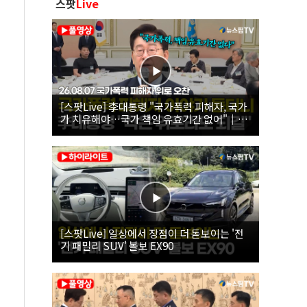
스팟
Live
[스팟Live] 李대통령 "국가폭력 피해자, 국가
가 치유해야…국가 책임 유효기간 없어"｜
26.08.07 국가폭력 피해자 위로 오찬
[스팟Live] 일상에서 장점이 더 돋보이는 '전
기 패밀리 SUV' 볼보 EX90