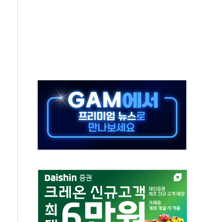
라우드플레어·태양광주↑ VS 트레이드데스크·웬디스↓
종자 7359명 끝까지 찾겠다"
 톤 낮춰
항시 '시끌'
름…수도권 집중 완화 전환점"
 주재… "전폭적 공급 확대·속도전 총력"
…美 태양광주 급등
해도 놀랍지 않아"
태양광 착공…여의도 1.6배 규모