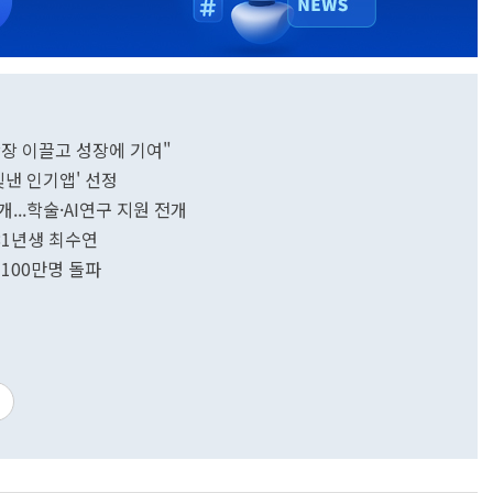
장 이끌고 성장에 기여"
빛낸 인기앱' 선정
...학술·AI연구 지원 전개
81년생 최수연
100만명 돌파