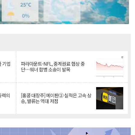
Mute
물 기업
파라마운트-NFL, 중계권료 협상 중
단…워너 합병 소송이 발목
 동력의
[홍콩 대장주] 메이퇀② 실적은 고속 상
승, 밸류는 역대 저점