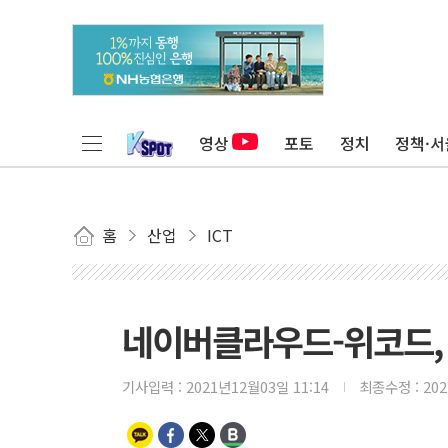
영상
포토
정치
정책·서
홈
산업
ICT
네이버클라우드-위코드, 
기사입력 :
2021년12월03일 11:14
최종수정 :
20