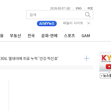
2026.08.07 (금)
ENG
中文
|
|
패밀리 사이트
금융
부동산
전국
문화·연예
스포츠
GAM
ANDA] 8월 7일
켓 상·하한가 주문 제한…'SK하이닉스 사태' 재발 방지
30도 열대야에 피로 누적 '건강 적신호'
.."맘대로 팔지도 못하는데 무슨 기축통화"
찾아 어르신 우유 지원 점검
파브리 셰프 모델 발탁
재점화 조짐…한미 지배구조 다시 요동
익 4배 '껑충'…전부문 약진
흥 강자' 다이소·시코르…뷰티 유통 지각변동 본격화
두산퓨얼셀, SOFC에 사활