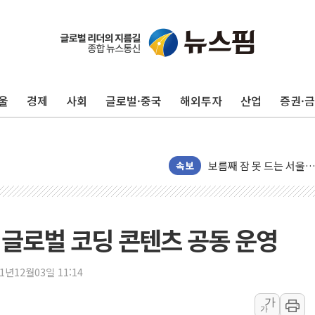
울
경제
사회
글로벌·중국
해외투자
산업
증권·
[뉴스핌 뉴스레터 Today 
NXT, 12일부터 프리마
보름째 잠 못 드는 서울…
속보
미일 환율공조 뒷말 무성.
우유자조금, 노인복지관 
더본코리아 롤링파스타, 
글로벌 코딩 콘텐츠 공동 운영
4자 연합 균열에 분쟁 
금호석유화학, 2분기 영업
21년12월03일 11:14
CJ올리브영 흔드는 '신
"PAFC만으론 어렵다"…
가
가