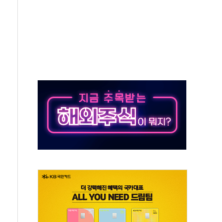
제혜택 축소에 반발…"정책 신뢰 뒤집어"
대표 전면에...임원·조직 대대적 개편 예고
스페이스와 '누리호 5기분 엔진 구성품' 수주
"당분간 1400원 초반대 등락"
간 확보' 신용해 前교정본부장 불구속 기소
의원, 테네시주 경선서 낙선
속 사이드카·널뛰기에 개미들 '패닉'
와 반도체 EPC 추가 수주
 자사주 취득
88.5% 증가... 해외 자회사가 이끈 '더블 성장'