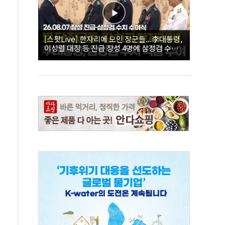
[스팟Live] 한자리에 모인 장군들...李대통령,
이상렬 대장 등 진급 장성 4명에 삼정검 수치
직접 수여｜26.08.07 장성 진급·삼정검 수치
수여식