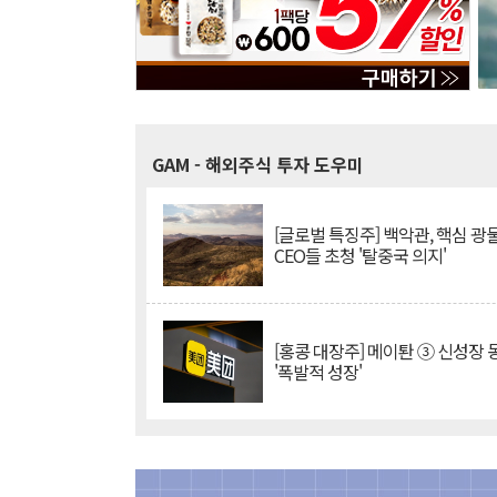
GAM
- 해외주식 투자 도우미
[글로벌 특징주] 백악관, 핵심 광
CEO들 초청 '탈중국 의지'
[홍콩 대장주] 메이퇀 ③ 신성장
'폭발적 성장'