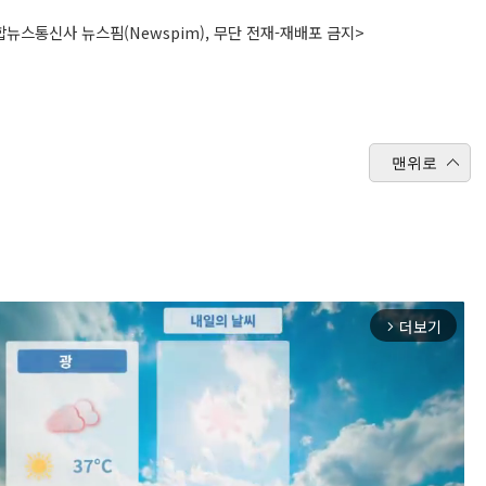
뉴스통신사 뉴스핌(Newspim), 무단 전재-재배포 금지>
맨위로
더보기
arrow_forward_ios