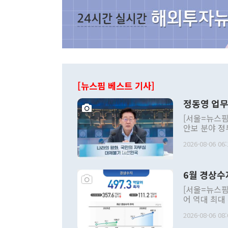
[뉴스핌 베스트 기사]
정동영 업무
[서울=뉴스핌
안보 분야 정
평화공존 발전
2026-08-06 06:
발언 중에는 
언한 것이 있
령은 공개적으
6월 경상수
주의적 희망에
관의 대북 정
[서울=뉴스핌
관 부처 장관
어 역대 최대
관의 무리한 
출 호조로 월
다. [정동영 통일부 장관이 지난달 23일 오후 서울 종로구 정부서울청사에
2026-08-06 08:
료=한국은행] 한국은행이 6일 발표한 '2026년 6월 국제수지(잠정)'에
서 취임 1주년 