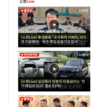
스팟
Live
[스팟Live] 李대통령 "국가폭력 피해자, 국가
가 치유해야…국가 책임 유효기간 없어"｜
26.08.07 국가폭력 피해자 위로 오찬
[스팟Live] 일상에서 장점이 더 돋보이는 '전
기 패밀리 SUV' 볼보 EX90