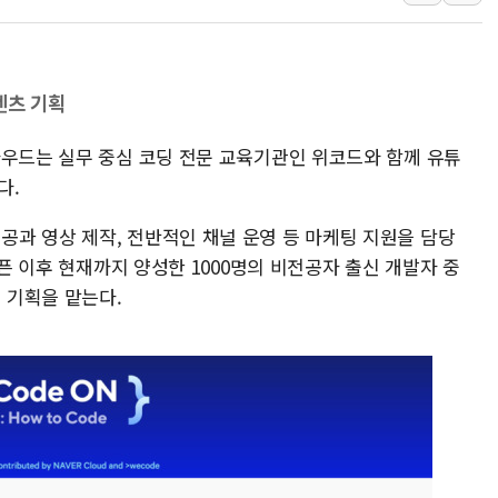
임대사업자, 등록임대 세
대우건설, 50대 이강석 
비츠로넥스텍, 한화에어로
텐츠 기획
1410원대 내려간 환율, 
종합특검, '계엄 수용공
라우드는 실무 중심 코딩 전문 교육기관인 위코드와 함께 유튜
친트럼프 오글스 미 하원
다.
"주식이야 코인이야"…연
과 영상 제작, 전반적인 채널 운영 등 마케팅 지원을 담당
에쓰씨엔지니어링, 큐니티
오픈 이후 현재까지 양성한 1000명의 비전공자 출신 개발자 중
애드포러스, 30억원 규모
 기획을 맡는다.
롯데웰푸드, 2분기 영업익 