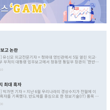
보고 논란
] 유신모 외교전문기자 = 청와대 영빈관에서 5일 열린 외교·
부 부처의 대통령 업무보고에서 정동영 통일부 장관의 '한반도
 구상'과 업무보고 발언이 논란을 빚고 있다. 이날 정 장관의
10
정부 내 조율을 거치지 않은 사안을 정책으로 추진하겠다고 공
는가 하면 사실 관계에 맞지 않은 설명도 있었다. 이재명 대통
로 신중을 기해 달라고 경고했고, 조현 외교부 장관은 '이상
지 최대 흑자
 근거한 비현실적 구상'이라는 비판을 내놨다. 그동안 정 장
책 관련 발언이 물의를 빚은 적은 여러 번 있지만 대통령과 유
] 박가연 기자 = 지난 6월 우리나라의 경상수지가 전월에 이
이 공개적으로 부정적 입장을 표명한 것은 이례적이다. 정 장
 흑자를 기록했다. 반도체를 중심으로 한 정보기술(IT) 품목 수
대북 접근법과 월권을 제어해야 한다는 목소리도 높아지고 있
간 상품수출이 처음으로 1000억달러를 넘어선 영향이다. [자
00
 따르
기자간담회를 하고 있다. [사진=통일부] 2026.07.23 ◆통일