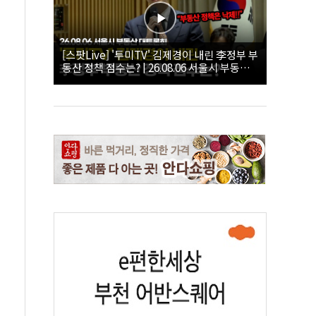
[스팟Live] '투미TV' 김제경이 내린 李정부 부
동산 정책 점수는? | 26.08.06 서울시 부동산
대토론회