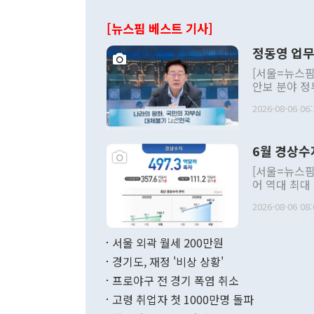
[뉴스핌 베스트 기사]
정동영 업무
[서울=뉴스핌
안보 분야 정
평화공존 발전
2026-08-06 06:
발언 중에는 
언한 것이 있
령은 공개적으
6월 경상수
주의적 희망에
관의 대북 정
[서울=뉴스핌
관 부처 장관
어 역대 최대
관의 무리한 
출 호조로 월
다. [정동영 통일부 장관이 지난달 23일 오후 서울 종로구 정부서울청사에
2026-08-06 08:
료=한국은행] 한국은행이 6일 발표한 '2026년 6월 국제수지(잠정)'에
서 취임 1주년 
면 지난 6월
부 장관 권한
1000만달러
서울 외곽 월세 200만원
발전 구상'을
이에 따라 올
적 갈등 해결
경기도, 재정 '비상 상황'
했다. 경상수
결과 혐오의 
9000만달러
프로야구 전 경기 폭염 취소
년간의 CVI
지 기준 상품
고령 취업자 첫 1000만명 돌파
무너졌다고도 
며 월간 기준
현실을 바꾸는