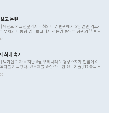
보고 논란
] 유신모 외교전문기자 = 청와대 영빈관에서 5일 열린 외교·
부 부처의 대통령 업무보고에서 정동영 통일부 장관의 '한반도
 구상'과 업무보고 발언이 논란을 빚고 있다. 이날 정 장관의
10
정부 내 조율을 거치지 않은 사안을 정책으로 추진하겠다고 공
는가 하면 사실 관계에 맞지 않은 설명도 있었다. 이재명 대통
로 신중을 기해 달라고 경고했고, 조현 외교부 장관은 '이상
지 최대 흑자
 근거한 비현실적 구상'이라는 비판을 내놨다. 그동안 정 장
책 관련 발언이 물의를 빚은 적은 여러 번 있지만 대통령과 유
] 박가연 기자 = 지난 6월 우리나라의 경상수지가 전월에 이
이 공개적으로 부정적 입장을 표명한 것은 이례적이다. 정 장
 흑자를 기록했다. 반도체를 중심으로 한 정보기술(IT) 품목 수
대북 접근법과 월권을 제어해야 한다는 목소리도 높아지고 있
간 상품수출이 처음으로 1000억달러를 넘어선 영향이다. [자
00
 따르
기자간담회를 하고 있다. [사진=통일부] 2026.07.23 ◆통일
 경상수지는 497억3000만달러 흑자로 집계됐다. 전월(386억
 넘어선 주장 정 장관은 이날 업무보고에서 '한반도 평화공존
)에 이어 두 달 연속 월간 기준 역대 최대 기록을 갈아치웠다.
 설명하면서 이재명 정부 2년차 핵심 과제로 상호 존중·평화
해 상반기 누적 경상수지 흑자는 1910억1000만달러를 기록
·핵 없는 한반도 등 3대 기본 방향을 제시했다. 정 장관은 "대
지 흑자를 견인한 것은 상품수지다. 6월 상품수지는 478억
언어는 멈춰야 한다"면서 주적 용어 대체를 주장했다. 지난 25
 흑자를 기록하며 전월에 이어 역대 최대를 다시 썼다. 국제수
D(완전하고 검증가능하며 되돌릴 수 없는 비핵화) 구도는 이미
수출은 1123억7000만달러로 전년 동월 대비 84.5% 증가하
했다. 또 "현 시점에서 흘러간 선(先)비핵화만 되뇌는 것은
 처음으로 1000억달러를 넘어섰다. 상품수입은 644억8000만
 데 힘이 되지 않는다"고 주장했다. 정 장관은 또 "정전 체제