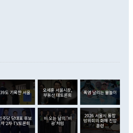
6% 늘었다. 통관 기준으로는 반도체 수출이 전년 동월 대비
로 바꾸는 논의에 착수하겠다"면서 "북·미 정상회담 견인과
증했고 컴퓨터·주변기기(SSD)는 282.7% 증가했다. IT 품목
화의 동력을 확보하기 위해 최선을 다할 것"이라고 말했다. 하
.4% 늘었으며 비IT 품목도 ▲석유제품(47.5%) ▲화공품
령은 정 장관의 구상에 대부분 제동을 걸었다. 이 대통령은 "평
▲철강제품(17.9%) ▲승용차(6.1%) 등을 중심으로 18.6% 증가
 정치적으로 악용되는 측면이 있다"며 "많이 조심하셔야 한
준 수입은 ▲원자재(30.5%) ▲자본재(35.3%) ▲소비재
다. 북한을 다른 이름으로 불러야 한다는 주장에는 "표현에 꼬
가 모두 늘었다. 서비스수지는 12억9000만달러 적자를 기록해 전
정쟁으로 휘몰아 들어가면 원래 하고자 했던 데에서 오히려 나
000만달러)보다 적자 폭이 확대됐다. 여행수지는 외국인 입국자
래될 수 있다"고 경고했다. 이 대통령은 남북 신뢰 구축을 위해
증료 인상 등에 따른 출국자 감소로 4억4000만달러 흑자를
합의를 선제적으로 복원해야 한다는 정 장관의 주장에 대해서도
지식재산권사용료수지는 전월 흑자에서 4억4000만달러 적자
대로 하는 게 과연 한반도의 평화와 안정에 플러스냐, 결론적
 본원소득수지는 배당소득을 중심으로 32억7000만달러 흑자
이 들 때도 있다"며 부정적으로 반응했다. 조현 외교부 장
월(21억7000만달러)보다 흑자 폭이 확대됐다. 배당소득수지
 사후 브리핑에서 정 장관이 언급한 '4자 회담'에 대해 "이상
이 늘어난 데다 전월 분기배당에 따른 기저효과로 배당지급이
 어떤 희망이라 하더라도 그건 아직 조율되지 않은 방법"이
6000만달러 흑자를 나타냈다. 금융계정 순자산은 6월 중 467
들께서 디스카운트해 주시면 좋겠다"고 선을 그었다. 정 장관
러 증가해 월간 기준 역대 최대 증가 폭을 기록했다. 종전 최대
아 블라디보스토크에서 열리는 '동방경제포럼(EEF)'을 언급하
월(369억9000만달러)을 넘어선 것이다. 직접투자에서는 내국
원에서 (참석을) 검토하고 있다"고 발언한 데 대해서도 조 장관
가 80억1000만달러, 외국인의 국내투자가 46억3000만달러
외교부의 몫"이라며 "아직 거기까지 진도가 나가지 않았다"고
오세훈 서울시장,
. 증권투자에서는 외국인의 국내 주식 매도세가 이어졌다. 외
39도 기록한 서울
폭염 날리는 물놀이
부동산 대토론회
장관이 이날 소개한 대북 구상과 설명은 정부 내 조율을 거치지
주식 투자는 차익실현 매도 등의 영향으로 316억1000만달러
서 문제가 있다. 특히 주적 표현 대체와 국호 사용, 9·19 군
(-310억5000만달러)에 이어 역대 최대 순매도 기록을 다시
 4자회담 추진 등은 통일부 장관이 결정할 사안이 아니어서 월
국인의 국내 채권투자는 세계국채지수(WGBI) 자금 유입에도
이 나오고 있다. 이 대통령은 정 장관의 업무보고를 듣고 난
도래 영향으로 증가 폭이 줄어든 52억9000만달러를 기록했
2026 서울시 통합
무보고에 발표했다고 승인난 건 아니다"라고 재차 확인했다. 정
민주당 당대표 후보
비 오는 날의 '비
 해외 증권투자는 주식을 중심으로 35억6000만달러 증가했
방위회의 화재 진압
자 2차 TV토론회
광'처럼
통은 "정 장관의 발언 내용은 대부분 국가안전보장회의(NSC)
newspim.com
훈련
된 사안이 아닌 정 장관의 개인적 생각에 가깝다"며 "안보 관