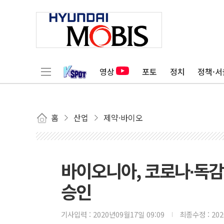
영상
포토
정치
정책·서
홈
산업
제약·바이오
바이오니아, 코로나∙독감
승인
기사입력 :
2020년09월17일 09:09
최종수정 :
20