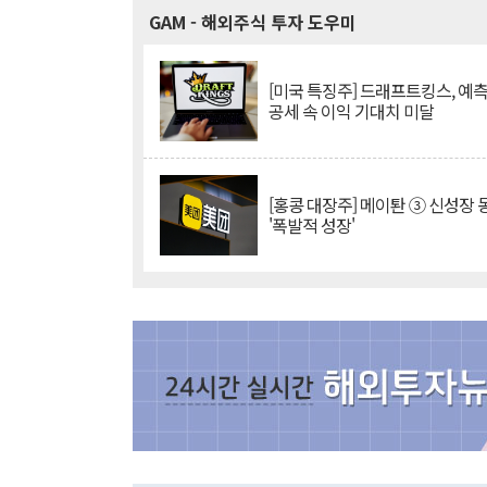
GAM
- 해외주식 투자 도우미
[미국 특징주] 드래프트킹스, 예
공세 속 이익 기대치 미달
[홍콩 대장주] 메이퇀 ③ 신성장
'폭발적 성장'