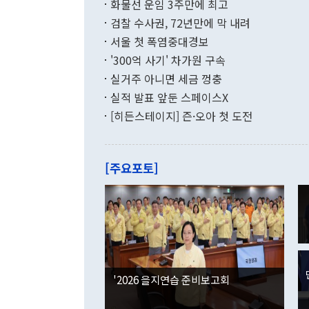
달러로 38.
화물선 운임 3주만에 최고
를 평화 체제
196.9% 급
검찰 수사권, 72년만에 막 내려
함께 4자 대
수출은 160
지만 이 대통
서울 첫 폭염중대경보
(18.6%) 
화공존 정책이
했다. 통관 기
'300억 사기' 차가원 구속
다"고 지적했
(16.4%)
투리가 잡혀 
실거주 아니면 세금 껑충
월(-10억9
쁜 상황이 초
증가와 유류할
실적 발표 앞둔 스페이스X
9·19 군사
기록했지만 
[히든스테이지] 즌·오아 첫 도전
"우리의 선의
로 전환됐다.
으로 약간의 의문
를 기록해 전
관은 업무보고
는 배당수입
주의에 근거한
줄면서 25억
[주요포토]
라며 "여러분
억1000만달
이 9월 러시
였던 올해 3
며 "정부 차
인의 해외투자
은 "그것은 
각각 증가했다
잘랐다. 정 
국인의 국내 
않았다는 점에
감소하며 전월
사합의 복원,
경신했다. 외
권이라는 지적
분기 말 만기
뒤 "여기 업
다. 내국인의
'2026 을지연습 준비보고회
부의 한 소식
다. eoyn2@
를 거쳐 결정