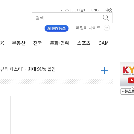
2026.08.07 (금)
ENG
中文
|
|
패밀리 사이트
금융
부동산
전국
문화·연예
스포츠
GAM
기…매출 16% 늘고 영업이익은 제자리
뷰티 페스타'…최대 91% 할인
 '팔도음식대전'
해 53억원 상당 통큰 기부
'생계형 적합업종' 재지정...5년 더 보호
가 완화 불확실성에 1.2% 하락 마감
오늘 부동산 2차 회의 外
트래블카드'…휴가철 넘어 장기 고객 묶는다
모델 발탁… 부산 광안서 약국 팝업스토어 운영
15% 관세…한국 등엔 '합산 상한' 적용