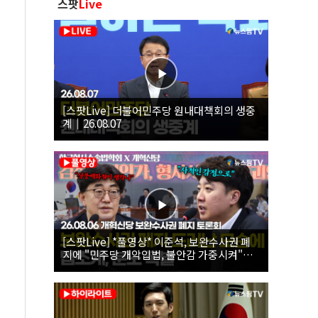
스팟
Live
[스팟Live] 더불어민주당 원내대책회의 생중
계｜26.08.07
[스팟Live] *풀영상* 이준석, 보완수사권 폐
지에 "민주당 개악입법, 불안감 가중시켜"｜
26.08.06 개혁신당 보완수사권 폐지 토론회