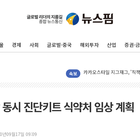
울
경제
사회
글로벌·중국
해외투자
산업
증권·
네이버, AI 투자로 숨 고르
카카오스타일 지그재그, '직잭
풀무원푸드앤컬처, 인천공항서
속보
애경산업, 서울시 취약계층 위
중기부, 떡국·떡볶이떡 제조업 
[브라질증시] 금리 인하에도 추
 동시 진단키트 식약처 임상 계획
[뉴스핌 이 시각 PICK] 李, 
카드사 고객 유입 창구 된 '
제나벨, 배우 공승연 브랜드 
20년09월17일 09:09
트럼프, 폴리실리콘·태양광에 