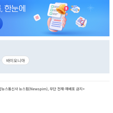
바이오니아
뉴스통신사 뉴스핌(Newspim), 무단 전재-재배포 금지>