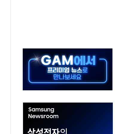
 미 국채금리·달러 동반 상승…시장, 美 고용지표 촉각
단' 행정명령 서명…출생시민권 제한 재시동
것"…군수품 부족설 일축 "막대한 무기 보유"
적 방어…다음 과제는 '외형 확대'
해협 통항 제한 검토에 유가 3% 급등…금값 보합
하락…다우 5거래일 랠리 '마침표'
개방 합의 막바지.."美와 직접 협상 없어"
나·기자회견·주요 정당 - 8월 7일
정청래·김민석 후보 - 8월 7일
동산정책 2차 점검회의…주택 공급 대책 막바지 조율