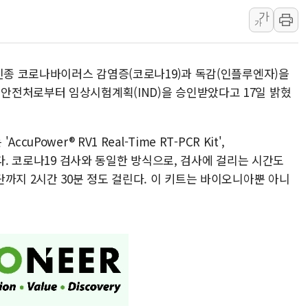
가
[채권/외환] 국제유가 급등에
가
트럼프, '원정출산 시민권 차
트럼프 "이란전 조만간 끝날 
 신종 코로나바이러스 감염증(코로나19)과 독감(인플루엔자)을
현대리바트, 원가 개선으로 실
안전처로부터 임상시험계획(IND)을 승인받았다고 17일 밝혔
[금/유가] 이란의 호르무즈 
뉴욕증시, 유가·금리 부담에 
Power® RV1 Real-Time RT-PCR Kit',
이란, 오만과 호르무즈 해협 재
 등 2종이다. 코로나19 검사와 동일한 방식으로, 검사에 걸리는 시간도
[오늘의 국회일정] 상임위·세미
까지 2시간 30분 정도 걸린다. 이 키트는 바이오니아뿐 아니
[민주 당권주자 일정] 송영길·
.
李대통령, 오늘 오후 2시 부