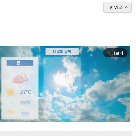
맨위로
더보기
arrow_forward_ios