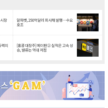
Mute
측시장
알파벳, 250억달러 회사채 발행…수요
호조
 동력의
[홍콩 대장주] 메이퇀② 실적은 고속 상
승, 밸류는 역대 저점