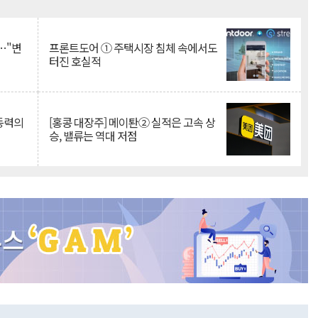
Mute
…"변
프론트도어 ① 주택시장 침체 속에서도
터진 호실적
 동력의
[홍콩 대장주] 메이퇀② 실적은 고속 상
승, 밸류는 역대 저점