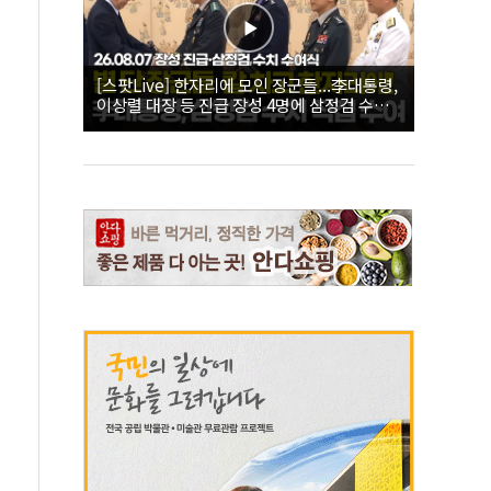
[스팟Live] 한자리에 모인 장군들...李대통령,
이상렬 대장 등 진급 장성 4명에 삼정검 수치
직접 수여｜26.08.07 장성 진급·삼정검 수치
수여식