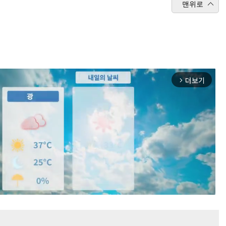
맨위로
더보기
arrow_forward_ios