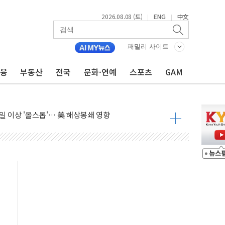
2026.08.08 (토)
ENG
中文
|
|
패밀리 사이트
금융
부동산
전국
문화·연예
스포츠
GAM
 다음 주"
령…트럼프 제동
주일 이상 '올스톱'… 美 해상봉쇄 영향
개입했나" 촉각
용 쇼크에 반도체주 '활짝'
우려 후퇴…나스닥 선물 1%대 상승
…9월 금리 인상 기대 후퇴
체결
라우드플레어·태양광주↑ VS 트레이드데스크·웬디스↓
종자 7359명 끝까지 찾겠다"
 톤 낮춰