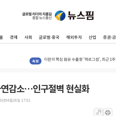
울
경제
사회
글로벌·중국
해외투자
산업
증권·
트럼프, 백신·자폐증 행정명령 검토…"이르면
美 항소법원, 백악관 무도회장 공사 중단 명
이란의 핵심 원유 수출항 '하르그섬', 최근 1
美 고용 쇼크에 엔화 장중 급등…시장은 "또 
속보
[AI MY 뉴스] 뉴욕 반도체주 프리뷰...美 고
뉴욕증시 프리뷰, 美 고용 쇼크에 금리 인상 
[종합] 美 7월 고용 2만3000명 감소 '쇼크'
 자연감소…인구절벽 현실화
[사진] 이슬람 수니파 3개국, 공동방위협정 
뉴욕증시 개장 전 특징주...아틀라시안·클
20년04월26일 17:01
보훈부, 미 DPAA와 MOU… "6·25 미군 실
가
가
트럼프 "금리 내려야"…파월 때와 달리 워시엔