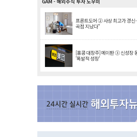
GAM
- 해외주식 투자 도우미
프론트도어 ② 사상 최고가 경신
곡점 지났다"
[홍콩 대장주] 메이퇀 ③ 신성장
'폭발적 성장'