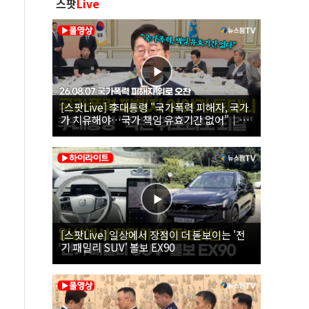
스팟
Live
[스팟Live] 李대통령 "국가폭력 피해자, 국가
가 치유해야…국가 책임 유효기간 없어"｜
26.08.07 국가폭력 피해자 위로 오찬
[스팟Live] 일상에서 장점이 더 돋보이는 '전
기 패밀리 SUV' 볼보 EX90