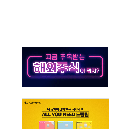
항시 '시끌'
름…수도권 집중 완화 전환점"
 주재… "전폭적 공급 확대·속도전 총력"
…美 태양광주 급등
해도 놀랍지 않아"
태양광 착공…여의도 1.6배 규모
...금융주 낙폭 커
부정책 아냐" 해명