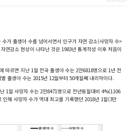
특정 정치인 측근 포항시 정책특보 내정설...포
李 "해남 태양광, 대한민국 다음 100년 밑거
李 대통령, '6시간 마라톤 부동산 2차 회의'
트럼프, 中 겨냥 폴리실리콘 관세 15% 부과
망자 수가 출생아 수를 넘어서면서 인구가 자연 감소(사망자 수>
[사진] 빈살만과 에르도안의 만남
구 자연감소 현상이 나타난 것은 1983년 통계작성 이후 처음이
이란와이어 "이란 최고지도자 위독…곧 사망
남동발전, 해남군에 국내 최대 규모 400MW 
[인도증시] 중동 불안 속 유가 상승에 소폭 하락
'에 따르면 지난 1월 전국 출생아 수는 2만6818명으로 1년 전
 월별 출생아 수는 2015년 12월부터 50개월째 내리막이다.
황희 '폐버스 청년주택' SNS 글 역풍에 "정
 1월 사망자 수는 2만8471명으로 전년동월대비 4%(1106
 인해 사망자 수가 역대 최고를 기록했던 2018년 1월(3만