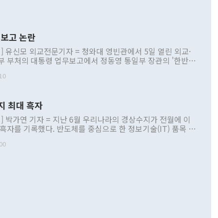
보고 논란
] 유신모 외교전문기자 = 청와대 영빈관에서 5일 열린 외교·
부 부처의 대통령 업무보고에서 정동영 통일부 장관의 '한반도
 구상'과 업무보고 발언이 논란을 빚고 있다. 이날 정 장관의
10
정부 내 조율을 거치지 않은 사안을 정책으로 추진하겠다고 공
는가 하면 사실 관계에 맞지 않은 설명도 있었다. 이재명 대통
로 신중을 기해 달라고 경고했고, 조현 외교부 장관은 '이상
지 최대 흑자
 근거한 비현실적 구상'이라는 비판을 내놨다. 그동안 정 장
책 관련 발언이 물의를 빚은 적은 여러 번 있지만 대통령과 유
] 박가연 기자 = 지난 6월 우리나라의 경상수지가 전월에 이
이 공개적으로 부정적 입장을 표명한 것은 이례적이다. 정 장
 흑자를 기록했다. 반도체를 중심으로 한 정보기술(IT) 품목 수
대북 접근법과 월권을 제어해야 한다는 목소리도 높아지고 있
간 상품수출이 처음으로 1000억달러를 넘어선 영향이다. [자
00
 따르
기자간담회를 하고 있다. [사진=통일부] 2026.07.23 ◆통일
 경상수지는 497억3000만달러 흑자로 집계됐다. 전월(386억
 넘어선 주장 정 장관은 이날 업무보고에서 '한반도 평화공존
)에 이어 두 달 연속 월간 기준 역대 최대 기록을 갈아치웠다.
 설명하면서 이재명 정부 2년차 핵심 과제로 상호 존중·평화
해 상반기 누적 경상수지 흑자는 1910억1000만달러를 기록
·핵 없는 한반도 등 3대 기본 방향을 제시했다. 정 장관은 "대
지 흑자를 견인한 것은 상품수지다. 6월 상품수지는 478억
언어는 멈춰야 한다"면서 주적 용어 대체를 주장했다. 지난 25
 흑자를 기록하며 전월에 이어 역대 최대를 다시 썼다. 국제수
D(완전하고 검증가능하며 되돌릴 수 없는 비핵화) 구도는 이미
수출은 1123억7000만달러로 전년 동월 대비 84.5% 증가하
했다. 또 "현 시점에서 흘러간 선(先)비핵화만 되뇌는 것은
 처음으로 1000억달러를 넘어섰다. 상품수입은 644억8000만
 데 힘이 되지 않는다"고 주장했다. 정 장관은 또 "정전 체제