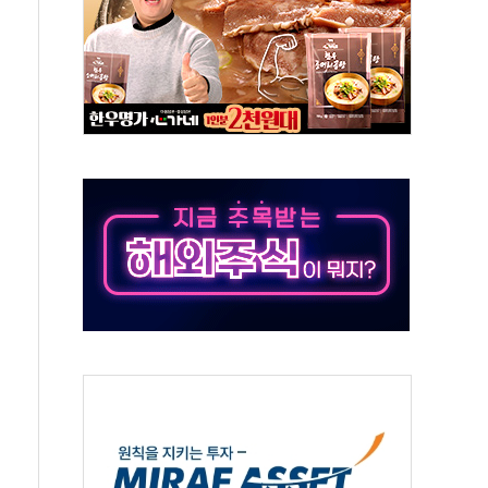
태양광 착공…여의도 1.6배 규모
...금융주 낙폭 커
정책 아냐" 해명
~9일 최대 100mm 호우
결… 수니파 국가들의 새 안보 협력 구도
비온 59㎡ 18억원대
-서울시 '정책 엇박자'
생애최초만 경쟁 치열
래·ETF 매수에도 고유가·금리·입법 지연 '삼중 부담'
...석유·가스주 올랐지만 빈그룹이 상쇄