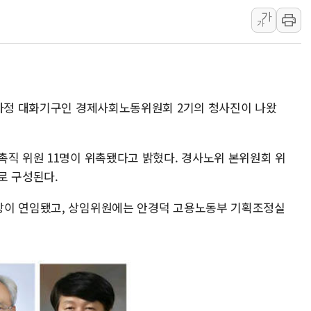
남동발전, 해남군에 국내 최대 규모 400MW 
가
가
[인도증시] 중동 불안 속 유가 상승에 소폭 하락
황희 '폐버스 청년주택' SNS 글 역풍에 "정부
폭염 누그러지고 가뭄 숙지나...경북동해안권 8
사우디·튀르키예·파키스탄, '공동방위협정' 체
노사정 대화기구인 경제사회노동위원회 2기의 청사진이 나왔
신길동 신축도 3.3㎡당 7250만원…써밋 클라
용산공원·그린벨트로 또 충돌…반복되는 국토부
촉직 위원 11명이 위촉됐다고 밝혔다. 경사노위 본위원회 위
[AI 부동산 투데이] 특공 전략도 '극과 극'…
으로 구성된다.
[코인시황] 비트코인 6만4000달러대 횡보…고
[베트남 증시] 유동성 부진 지속, 강보합 마감
장이 연임됐고, 상임위원에는 안경덕 고용노동부 기획조정실