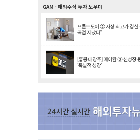
GAM
- 해외주식 투자 도우미
프론트도어 ② 사상 최고가 경신
곡점 지났다"
[홍콩 대장주] 메이퇀 ③ 신성장
'폭발적 성장'