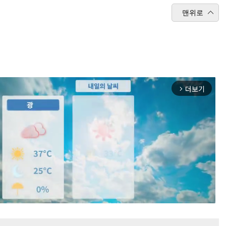
맨위로
더보기
arrow_forward_ios