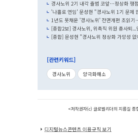
경사노위 2기 내각 출범 코앞…정상화 쟁
'나홀로 연임' 문성현 "경사노위 1기 문
1년도 못채운 '경사노위' 전면개편 초읽
[종합2보] 경사노위, 위촉직 위원 총사퇴..
[종합] 문성현 "경사노위 정상화 가망성 
[관련키워드]
경사노위
양극화해소
<저작권자(c) 글로벌리더의 지름길 종합
디지털뉴스콘텐츠 이용규칙 보기