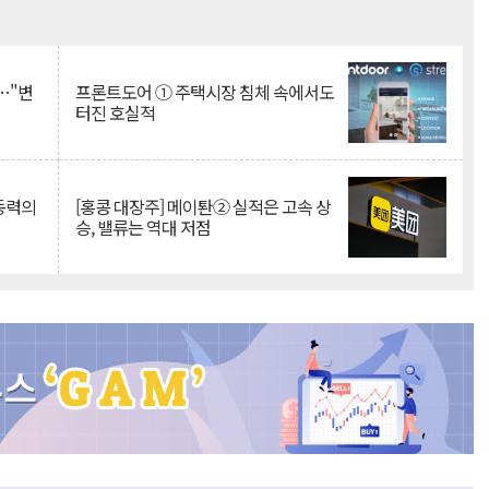
Mute
…"변
프론트도어 ① 주택시장 침체 속에서도
터진 호실적
 동력의
[홍콩 대장주] 메이퇀② 실적은 고속 상
승, 밸류는 역대 저점