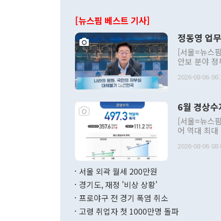
[뉴스핌 베스트 기사]
정동영 업무
[서울=뉴스핌
안보 분야 정
평화공존 발전
2026-08-06 06:
발언 중에는 
언한 것이 있
령은 공개적으
6월 경상수
주의적 희망에
관의 대북 정
[서울=뉴스핌
관 부처 장관
어 역대 최대
관의 무리한 
출 호조로 월
다. [정동영 통일부 장관이 지난달 23일 오후 서울 종로구 정부서울청사에
2026-08-06 08:
료=한국은행] 한국은행이 6일 발표한 '2026년 6월 국제수지(잠정)'에
서 취임 1주년 
면 지난 6월
부 장관 권한
1000만달러
서울 외곽 월세 200만원
발전 구상'을
이에 따라 올
적 갈등 해결
경기도, 재정 '비상 상황'
했다. 경상수
결과 혐오의 
9000만달러
프로야구 전 경기 폭염 취소
년간의 CVI
지 기준 상품
고령 취업자 첫 1000만명 돌파
무너졌다고도 
며 월간 기준
현실을 바꾸는