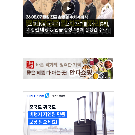
[스팟Live] 한자리에 모인 장군들...李대통령,
이상렬 대장 등 진급 장성 4명에 삼정검 수치
직접 수여｜26.08.07 장성 진급·삼정검 수치
수여식