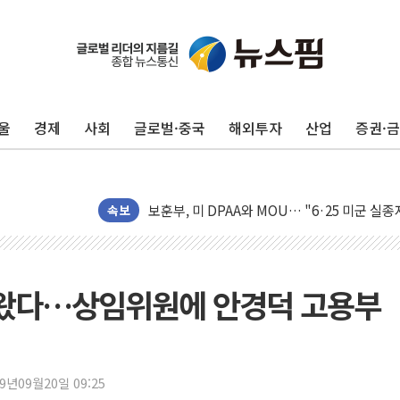
울
경제
사회
글로벌·중국
해외투자
산업
증권·
[사진] 이슬람 수니파 3개국, 공동방위협정 체
뉴욕증시 개장 전 특징주...아틀라시안·클
보훈부, 미 DPAA와 MOU… "6·25 미군 실종
속보
트럼프 "금리 내려야"…파월 때와 달리 워시엔
특정 정치인 측근 포항시 정책특보 내정설...포
李 "해남 태양광, 대한민국 다음 100년 밑거
나왔다…상임위원에 안경덕 고용부
李 대통령, '6시간 마라톤 부동산 2차 회의' 
트럼프, 中 겨냥 폴리실리콘 관세 15% 부과
[사진] 빈살만과 에르도안의 만남
19년09월20일 09:25
이란와이어 "이란 최고지도자 위독…곧 사망해