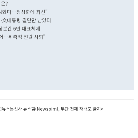
점은?
제 많았다…정상화에 최선"
기…文대통령 결단만 남았다
.당분간 6인 대표체제
없어…위촉직 전원 사퇴"
뉴스통신사 뉴스핌(Newspim), 무단 전재-재배포 금지>