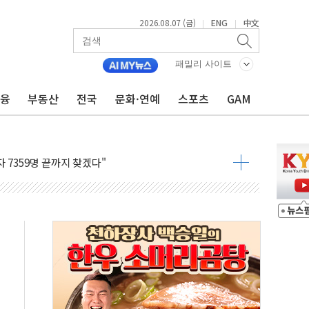
2026.08.07 (금)
ENG
中文
|
|
패밀리 사이트
금융
부동산
전국
문화·연예
스포츠
GAM
결
라우드플레어·태양광주↑ VS 트레이드데스크·웬디스↓
자 7359명 끝까지 찾겠다"
 톤 낮춰
항시 '시끌'
름…수도권 집중 완화 전환점"
주재… "전폭적 공급 확대·속도전 총력"
…美 태양광주 급등
도 놀랍지 않아"