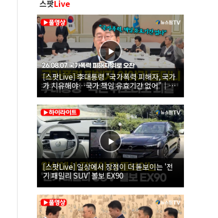
스팟
Live
[스팟Live] 李대통령 "국가폭력 피해자, 국가
가 치유해야…국가 책임 유효기간 없어"｜
26.08.07 국가폭력 피해자 위로 오찬
[스팟Live] 일상에서 장점이 더 돋보이는 '전
기 패밀리 SUV' 볼보 EX90