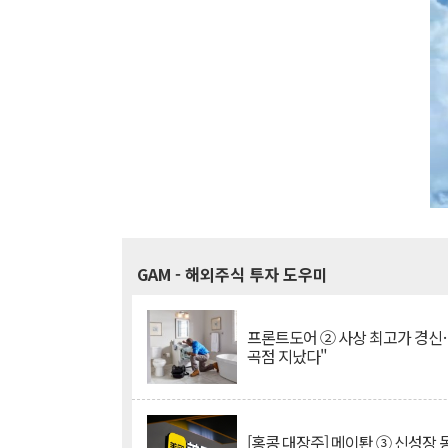
GAM
- 해외주식 투자 도우미
프론트도어 ② 사상 최고가 경신
곡점 지났다"
[홍콩 대장주] 메이퇀 ③ 신성장