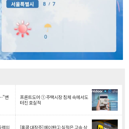
Mute
…"변
프론트도어 ① 주택시장 침체 속에서도
터진 호실적
 동력의
[홍콩 대장주] 메이퇀② 실적은 고속 상