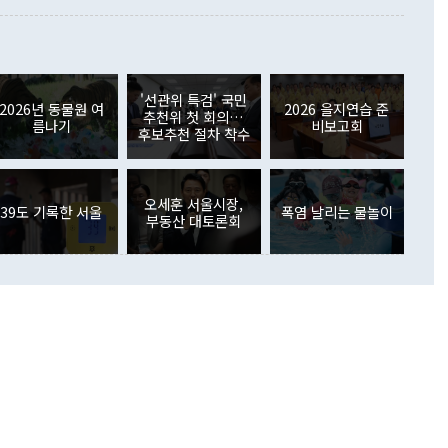
월(21억7000만달러)보다 흑자 폭이 확대됐다. 배당소득수지
 사후 브리핑에서 정 장관이 언급한 '4자 회담'에 대해 "이상
이 늘어난 데다 전월 분기배당에 따른 기저효과로 배당지급이
 어떤 희망이라 하더라도 그건 아직 조율되지 않은 방법"이
6000만달러 흑자를 나타냈다. 금융계정 순자산은 6월 중 467
들께서 디스카운트해 주시면 좋겠다"고 선을 그었다. 정 장관
러 증가해 월간 기준 역대 최대 증가 폭을 기록했다. 종전 최대
아 블라디보스토크에서 열리는 '동방경제포럼(EEF)'을 언급하
월(369억9000만달러)을 넘어선 것이다. 직접투자에서는 내국
원에서 (참석을) 검토하고 있다"고 발언한 데 대해서도 조 장관
가 80억1000만달러, 외국인의 국내투자가 46억3000만달러
'선관위 특검' 국민
외교부의 몫"이라며 "아직 거기까지 진도가 나가지 않았다"고
2026년 동물원 여
2026 을지연습 준
. 증권투자에서는 외국인의 국내 주식 매도세가 이어졌다. 외
추천위 첫 회의…
름나기
비보고회
장관이 이날 소개한 대북 구상과 설명은 정부 내 조율을 거치지
주식 투자는 차익실현 매도 등의 영향으로 316억1000만달러
후보추천 절차 착수
서 문제가 있다. 특히 주적 표현 대체와 국호 사용, 9·19 군
(-310억5000만달러)에 이어 역대 최대 순매도 기록을 다시
 4자회담 추진 등은 통일부 장관이 결정할 사안이 아니어서 월
국인의 국내 채권투자는 세계국채지수(WGBI) 자금 유입에도
이 나오고 있다. 이 대통령은 정 장관의 업무보고를 듣고 난
도래 영향으로 증가 폭이 줄어든 52억9000만달러를 기록했
무보고에 발표했다고 승인난 건 아니다"라고 재차 확인했다. 정
오세훈 서울시장,
 해외 증권투자는 주식을 중심으로 35억6000만달러 증가했
39도 기록한 서울
폭염 날리는 물놀이
부동산 대토론회
통은 "정 장관의 발언 내용은 대부분 국가안전보장회의(NSC)
newspim.com
된 사안이 아닌 정 장관의 개인적 생각에 가깝다"며 "안보 관
이 정부의 공식 정책이 아닌 사안을 추진하겠다고 업무보고를
 면전에서 '국군통수권자가 나서야 한다'고 주장한 것은 심각
 5일 청와대 영빈관에서 열린 통일
 외교 안보 부처 업무보고에서 발언하고 있다. [사진=청와대]
장이 현 시점에서 이미 참고가 될 수 없는 과거의 경험 또는 사
식에 기반하고 있다는 것이다. 정 장관이 주장하는 구상은 급
 있는 북한의 전략과 한반도 및 국제 정세를 전혀 반영하지
 비판이 제기되고 있다. 정 장관이 "흘러간 선(先)비핵화만
현실을 바꾸지 못한다"고 언급한 것은 지금까지의 대북 접근