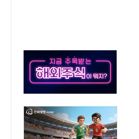
 주재… "전폭적 공급 확대·속도전 총력"
…美 태양광주 급등
해도 놀랍지 않아"
태양광 착공…여의도 1.6배 규모
...금융주 낙폭 커