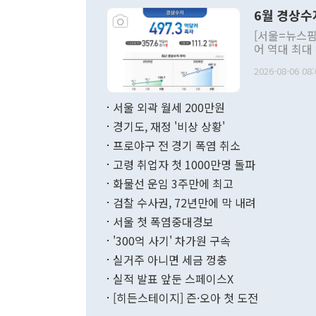
령은 공개적으
6월 경상수
주의적 희망에
관의 대북 정
[서울=뉴스핌
관 부처 장관
어 역대 최대
관의 무리한 
출 호조로 월
다. [정동영 통일부 장관이 지난달 23일 오후 서울 종로구 정부서울청사에
2026-08-06 08:
료=한국은행] 한국은행이 6일 발표한 '2026년 6월 국제수지(잠정)'에
서 취임 1주년 
면 지난 6월
부 장관 권한
1000만달러
서울 외곽 월세 200만원
발전 구상'을
이에 따라 올
적 갈등 해결
경기도, 재정 '비상 상황'
했다. 경상수
결과 혐오의 
9000만달러
프로야구 전 경기 폭염 취소
년간의 CVI
지 기준 상품
고령 취업자 첫 1000만명 돌파
무너졌다고도 
며 월간 기준
현실을 바꾸는
달러로 38.
화물선 운임 3주만에 최고
를 평화 체제
196.9% 급
검찰 수사권, 72년만에 막 내려
함께 4자 대
수출은 160
지만 이 대통
서울 첫 폭염중대경보
(18.6%) 
화공존 정책이
했다. 통관 기
'300억 사기' 차가원 구속
다"고 지적했
(16.4%)
투리가 잡혀 
실거주 아니면 세금 껑충
월(-10억9
쁜 상황이 초
증가와 유류할
실적 발표 앞둔 스페이스X
9·19 군사
기록했지만 
[히든스테이지] 즌·오아 첫 도전
"우리의 선의
로 전환됐다.
으로 약간의 의문