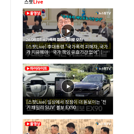
스팟
Live
[스팟Live] 李대통령 "국가폭력 피해자, 국가
가 치유해야…국가 책임 유효기간 없어"｜
26.08.07 국가폭력 피해자 위로 오찬
[스팟Live] 일상에서 장점이 더 돋보이는 '전
기 패밀리 SUV' 볼보 EX90