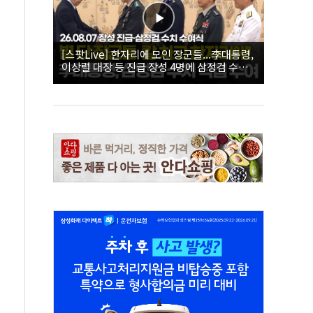
[스팟Live] 한자리에 모인 장군들...李대통령,
이상렬 대장 등 진급 장성 4명에 삼정검 수치
직접 수여｜26.08.07 장성 진급·삼정검 수치
수여식