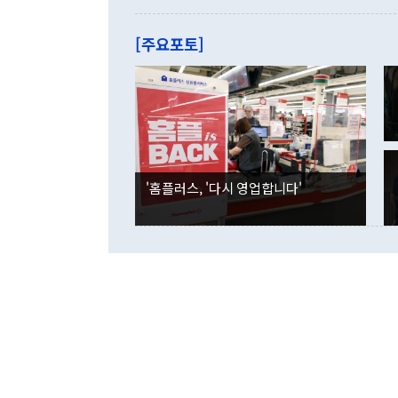
를 기록해 전
관은 업무보고
는 배당수입
주의에 근거한
줄면서 25억
[주요포토]
라며 "여러분
억1000만달
이 9월 러시
였던 올해 3
며 "정부 차
인의 해외투자
은 "그것은 
각각 증가했다
잘랐다. 정 
국인의 국내 
않았다는 점에
감소하며 전월
사합의 복원,
경신했다. 외
권이라는 지적
분기 말 만기
뒤 "여기 업
다. 내국인의
'홈플러스, '다시 영업합니다'
부의 한 소식
다. eoyn2@
를 거쳐 결정
련 부처 장관
하고 대통령의
한 문제"라고 지적했다. 이재명 대통령이
외교 국방 등
2026.08.05 ◆시대착오적 접근, 대북 인식 오류 더욱 문제인 것은 정 장관
의 이같은 주
실과 다른 인
격히 변화하고
못하고 있다는
되뇌는 것은 