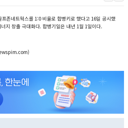
李 대통령, '6시간 마라톤 부동산 2차 회의'
트럼프, 中 겨냥 폴리실리콘 관세 15% 부과
프존네트웍스를 1:0 비율로 합병키로 했다고 16일 공시했
[사진] 빈살만과 에르도안의 만남
시너지 창출 극대화다. 합병기일은 내년 1월 1일이다.
이란와이어 "이란 최고지도자 위독…곧 사망
남동발전, 해남군에 국내 최대 규모 400MW 
[인도증시] 중동 불안 속 유가 상승에 소폭 하락
ewspim.com)