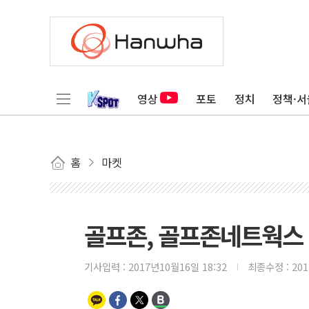
영상
포토
정치
정책·서
홈
마켓
골프존, 골프존네트웍스
기사입력 :
2017년10월16일 18:32
최종수정 :
20