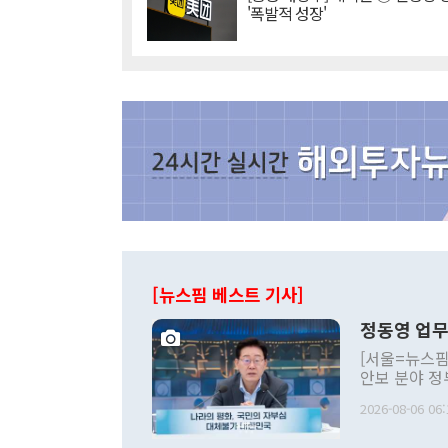
'폭발적 성장'
[뉴스핌 베스트 기사]
정동영 업무
[서울=뉴스핌
안보 분야 정
평화공존 발전
2026-08-06 06:
발언 중에는 
언한 것이 있