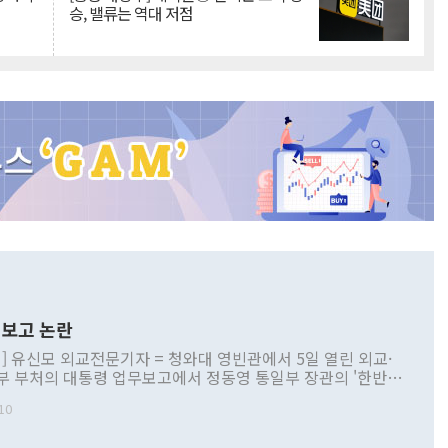
승, 밸류는 역대 저점
보고 논란
] 유신모 외교전문기자 = 청와대 영빈관에서 5일 열린 외교·
부 부처의 대통령 업무보고에서 정동영 통일부 장관의 '한반도
 구상'과 업무보고 발언이 논란을 빚고 있다. 이날 정 장관의
10
정부 내 조율을 거치지 않은 사안을 정책으로 추진하겠다고 공
는가 하면 사실 관계에 맞지 않은 설명도 있었다. 이재명 대통