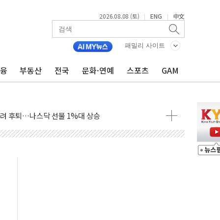
2026.08.08 (토)
ENG
中文
|
|
체결… 이스라엘·이란 위협에 맞설 자체 억지력 강화
 다음 주"
패밀리 사이트
령…트럼프 제동
금융
부동산
전국
문화·연예
스포츠
GAM
 이상 '올스톱'… 美 해상봉쇄 영향
개입했나" 촉각
용 쇼크에 반도체주 '활짝'
우려 후퇴…나스닥 선물 1%대 상승
…9월 금리 인상 기대 후퇴
체결
라우드플레어·태양광주↑ VS 트레이드데스크·웬디스↓
종자 7359명 끝까지 찾겠다"
 톤 낮춰
항시 '시끌'
름…수도권 집중 완화 전환점"