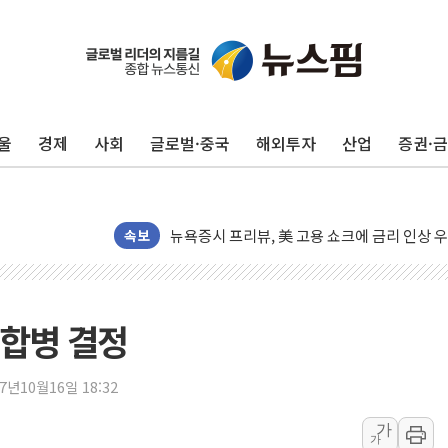
[종합] 이슬람 수니파 3국, '공동방위협정' 
트럼프, 백신·자폐증 행정명령 검토…"이르면
美 항소법원, 백악관 무도회장 공사 중단 명
울
경제
사회
글로벌·중국
해외투자
산업
증권·
이란 핵심 원유 수출항 '하르그섬', 최근 1주일
美 고용 쇼크에 엔화 장중 급등…시장은 "또 
[AI MY 뉴스] 뉴욕 반도체주 프리뷰...美 고
뉴욕증시 프리뷰, 美 고용 쇼크에 금리 인상 
속보
[종합] 美 7월 고용 2만3000명 감소 '쇼크'
[사진] 이슬람 수니파 3개국, 공동방위협정 
뉴욕증시 개장 전 특징주...아틀라시안·클
 합병 결정
보훈부, 미 DPAA와 MOU… "6·25 미군 실
트럼프 "금리 내려야"…파월 때와 달리 워시엔
17년10월16일 18:32
특정 정치인 측근 포항시 정책특보 내정설...포
가
가
李 "해남 태양광, 대한민국 다음 100년 밑거