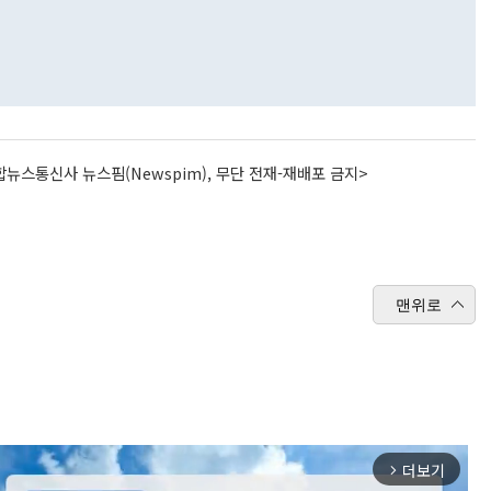
뉴스통신사 뉴스핌(Newspim), 무단 전재-재배포 금지>
맨위로
더보기
arrow_forward_ios