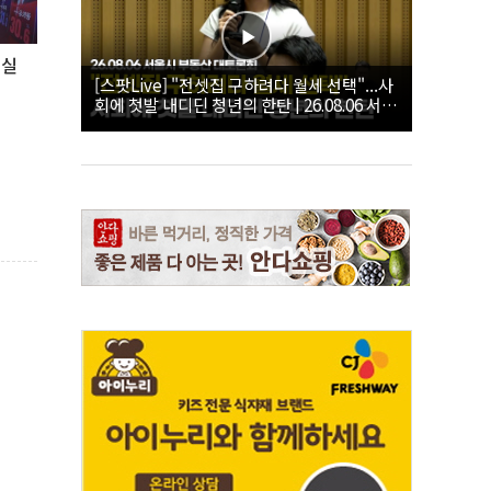
황실
[스팟Live] "전셋집 구하려다 월세 선택"...사
회에 첫발 내디딘 청년의 한탄 | 26.08.06 서울
시 부동산 대토론회