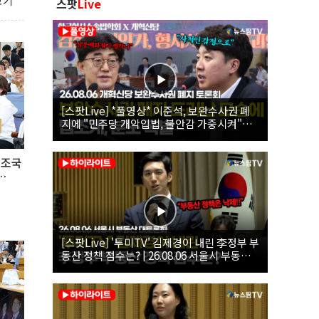
보기
스팟
Live
[스팟Live] *풀영상* 이준석, 보완수사권 폐
지에 "민주당 개악입법, 불안감 가중시켜"｜
26.08.06 개혁신당 보완수사권 폐지 토론회
 조국
[스팟Live] '투미TV' 김제경이 내린 李정부 부
동산 정책 점수는? | 26.08.06 서울시 부동산
대토론회