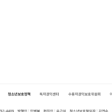
청소년보호정책
독자권익센터
수용자권익보호위원회
761-4409
발행인 : 민병복
편집인 : 유근석
청소년보호책임자 : 김연순