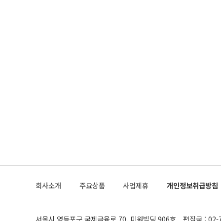
회사소개
주요상품
사업제휴
개인정보취급방침
서울시 영등포구 국제금융로 70, 미원빌딩 906호
편집국 : 02-