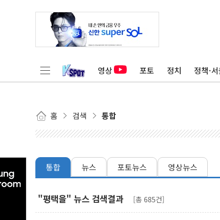
영상
포토
정치
정책·서
홈
검색
통합
통합
뉴스
포토뉴스
영상뉴스
"평택을" 뉴스 검색결과
[총 685건]