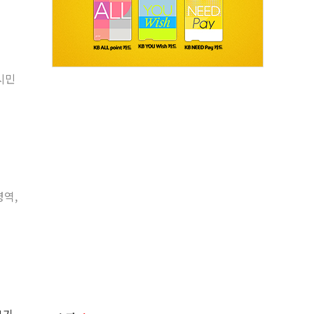
시민
영역,