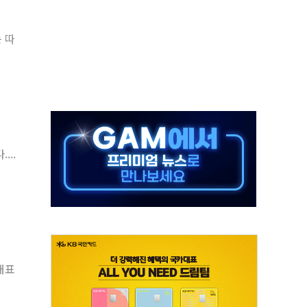
것"…군수품 부족설 일축 "막대한 무기 보유"
 따
적 방어…다음 과제는 '외형 확대'
주택자 귀환 조짐에 전월세시장 '긴장'
해협 통항 제한 검토에 유가 3% 급등…금값 보합
하락…다우 5거래일 랠리 '마침표'
개방 합의 막바지.."美와 직접 협상 없어"
나·기자회견·주요 정당 - 8월 7일
...
정청래·김민석 후보 - 8월 7일
동산정책 2차 점검회의…주택 공급 대책 막바지 조율
대표