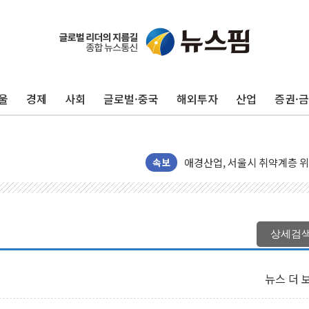
울
경제
사회
글로벌·중국
해외투자
산업
증권·
카카오스타일 지그재그, '직잭
풀무원푸드앤컬처, 인천공항서
애경산업, 서울시 취약계층 위
중기부, 떡국·떡볶이떡 제조업 
속보
[브라질증시] 금리 인하에도 추
[뉴스핌 이 시각 PICK] 李, 
카드사 고객 유입 창구 된 '
상세검
제나벨, 배우 공승연 브랜드 
트럼프, 폴리실리콘·태양광에 
뉴스 더 
[채권/외환] 국제유가 급등에
트럼프, '원정출산 시민권 차