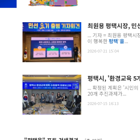
최원용 평택시장, 민
... 기자 = 최원용 평택
이 행복한
평택
'
을
...
2026-07-21 15:04
평택시, '환경교육 5
... 확정된 계획은 '시
20개 추진과제가...
2026-07-15 16:13