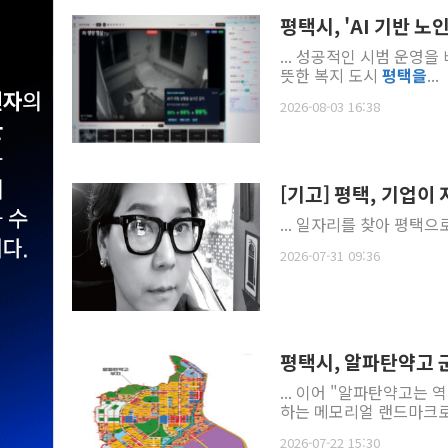
평택시, 'AI 기반 
... 성공적인 시범 운영
뜻한 복지 도시
평택
을
...
2026-08-03 16:38
[기고] 평택, 기업
... 일자리를 찾아 평택으
2026-07-31 09:36
평택시, 알파탄약고
... 이어 "알파탄약고는
하는 메모리얼 랜드마크로.
2026-07-22 15:30