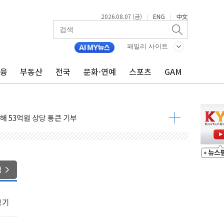
2026.08.07 (금)
ENG
中文
|
|
패밀리 사이트
금융
부동산
전국
문화·연예
스포츠
GAM
뷰티 페스타'…최대 91% 할인
 '팔도음식대전'
해 53억원 상당 통큰 기부
'생계형 적합업종' 재지정...5년 더 보호
가 완화 불확실성에 1.2% 하락 마감
오늘 부동산 2차 회의 外
트래블카드'…휴가철 넘어 장기 고객 묶는다
색
모델 발탁… 부산 광안서 약국 팝업스토어 운영
15% 관세…한국 등엔 '합산 상한' 적용
보기
 미 국채금리·달러 동반 상승…시장, 美 고용지표 촉각
단' 행정명령 서명…출생시민권 제한 재시동