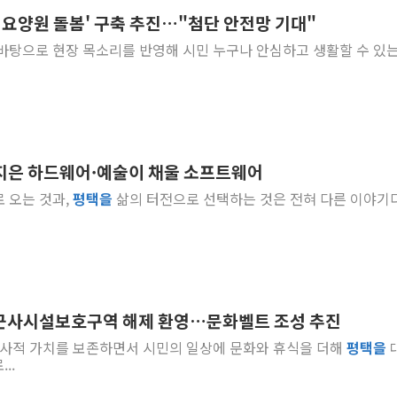
노인요양원 돌봄' 구축 추진…"첨단 안전망 기대"
트럼프 "이란전 조만간 끝날 
을 바탕으로 현장 목소리를 반영해 시민 누구나 안심하고 생활할 수 있는
현대리바트, 원가 개선으로 실
"세금 부담 덜자"…비거주 1
[금/유가] 이란의 호르무즈 
뉴욕증시, 유가·금리 부담에 
이란, 오만과 호르무즈 해협 재
이 지은 하드웨어·예술이 채울 소프트웨어
[오늘의 국회일정] 상임위·세미
로 오는 것과,
평택
을
삶의 터전으로 선택하는 것은 전혀 다른 이야기다.
[민주 당권주자 일정] 송영길·
李대통령, 오늘 오후 2시 부
 군사시설보호구역 해제 환영…문화벨트 조성 추진
 역사적 가치를 보존하면서 시민의 일상에 문화와 휴식을 더해
평택
을
..