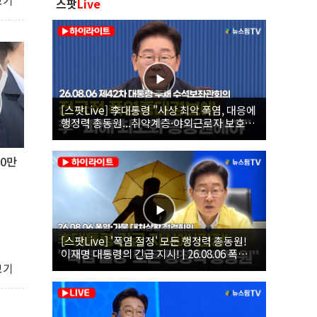
보기
스팟
Live
[스팟Live] 李대통령 "사상 최악 폭염, 대응에
행정력 총동원...취약계층·야외근로자 보호에
힘써야"｜26.08.06 제42차 대통령 주재 수석
보좌관회의
00만
[스팟Live] '폭염 절정' 모든 행정력 총동원!
이재명 대통령의 긴급 지시! | 26.08.06 폭염•
가뭄 대처상황 점검회의
보기