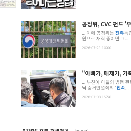
공정위, CVC 펀드
... 이에 공정위는
친족
독
원으로 재직 중이면 그...
2026-07-23 10:00
"아빠가, 매제가, 가
... 부친이 아들의 범행
닉 증거인멸죄의 '
친족
...
2026-07-08 15:58