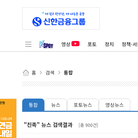
영상
포토
정치
정책·서
홈
검색
통합
통합
뉴스
포토뉴스
영상뉴스
"친족" 뉴스 검색결과
[총 900건]