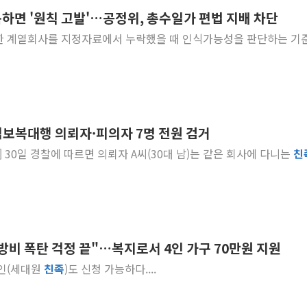
복하면 '원칙 고발'…공정위, 총수일가 편법 지배 차단
[종합] 李대통령 "취약계
한 계열회사를 지정자료에서 누락했을 때 인식가능성을 판단하는 기
트럼프, 워시 연준의장과
'40도 극한 폭염' 내일
[컨콜] LG유플러스, "파주
李대통령 "국민 체감 못 
현대백화점그룹, 농식품부
보복대행 의뢰자·피의자 7명 전원 검거
삼성전자, 넷리스트와 5
... [사진=경기북부경찰청] 30일 경찰에 따르면 의뢰자 A씨(30대 남)는 같은 회사에 다니는
친
한국앤컴퍼니그룹, "AI는
李대통령 "취약계층 돼 
냉방비 폭탄 걱정 끝"…복지로서 4인 가구 70만원 지원
리인(세대원
친족
)도 신청 가능하다....