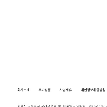
회사소개
주요상품
사업제휴
개인정보취급방침
서울시 영등포구 국제금융로 70, 미원빌딩 906호
편집국 : 02-