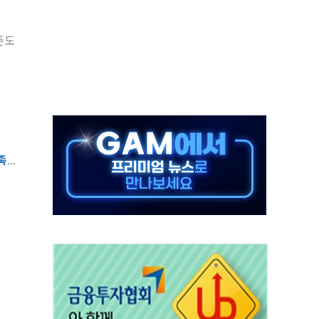
층 안부에 AI 활용…이주노동자 폭염 방치, 국격 훼손"
준도
 수시 통화…독립성 논란 재점화
 절정…주말 주춤 후 다시 불볕더위
 AIDC 수익성 기대"
하는 정책은 무용…성역 없는 국정 개선 집행"
와 농촌 창업기업 15곳 키운다
년 전략적 제휴…HBM 특허 분쟁 종결
족
...
 도구 아닌 동료"…현업 중심 AX 가속
가는 청년들…실제 수요에 맞게 정책 정비"