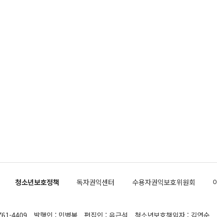
청소년보호정책
독자권익센터
수용자권익보호위원회
761-4409
발행인 : 민병복
편집인 : 유근석
청소년보호책임자 : 김연순