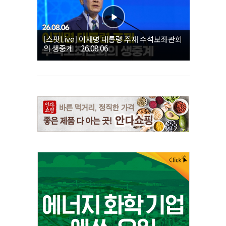
[스팟Live] 이재명 대통령 주재 수석보좌관회
의 생중계｜26.08.06