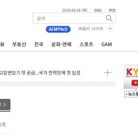
2026.08.06 (목)
ENG
中文
|
|
패밀리 사이트
금융
부동산
전국
문화·연예
스포츠
GAM
관 이전' 대응 '맞손'
↑…상승폭 커졌지만 고가주택 밀집된 강남·서초 둔화
압변압기 첫 공급...국가 전력망에 첫 입성
대대적 인상 계획...업계 파장 예고
업익 14.2% 감소…"온라인 사업으로 성장"
 투표' 요구...친청계 응집력 '희석' 전략 통할까
현대 테라타워 구리갈매' 공급
색
…'매출 절반' 실리콘 반등에 하반기 기대
치 프레임에 졸속 추진…'잼데믹' 안보까지 몰고 와"
보기
재개해야 여론조사 51.9%…그것이 국민의 뜻"
규모의 AI 데이터센터 건설 추진