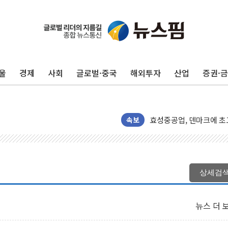
울
경제
사회
글로벌·중국
해외투자
산업
증권·
경북도·대구시 '2차 공공기
서울 아파트값 0.26%
효성중공업, 덴마크에 초고
딥시크, AI 서비스 가격 
속보
CJ프레시웨이, 2분기 영
초박빙 경선에 친명계 '추가
구리시 입주업종 확대…'
상세검
KCC, 실적은 주춤했지만
정점식 "사관학교 통합 정
뉴스 더 
장동혁 "李대통령 재판 
日, 아키타에 일본 최대 