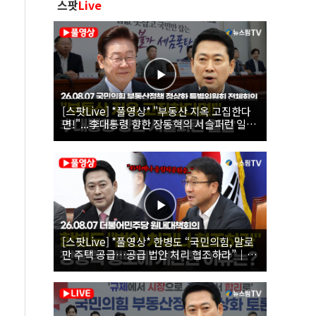
스팟
Live
[스팟Live] *풀영상* "부동산 지옥 고집한다
면!"...李대통령 향한 장동혁의 서슬퍼런 일갈
| 26.08.07 국민의힘 부동산정책 정상화 특별
위원회 전체회의
[스팟Live] *풀영상* 한병도 “국민의힘, 말로
만 주택 공급…공급 법안 처리 협조하라”｜
26.08.07 더불어민주당 원내대책회의