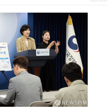
[속보] '해병 순직 책임'
부동산정책 정상화 특별
경찰, '강북구 오피스텔 살
전국 그늘막 4만개 육박 7
"취약계층에 더 가혹한 
美·日 환율공조에 유럽 패
구리값 사상 최고치…'닥