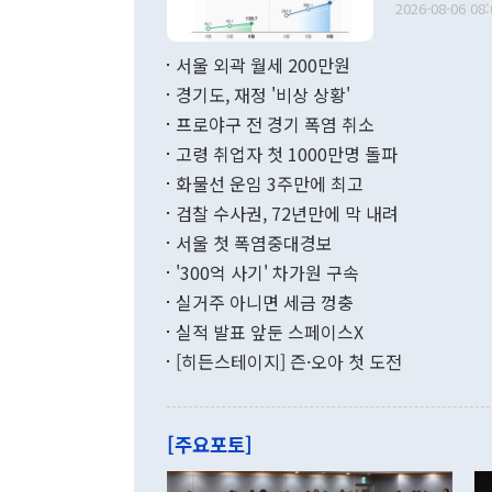
다. [정동영 통일부 장관이 지난달 23일 오후 서울 종로구 정부서울청사에
2026-08-06 08:
료=한국은행] 한국은행이 6일 발표한 '2026년 6월 국제수지(잠정)'에
서 취임 1주년 
면 지난 6월
부 장관 권한
1000만달러
서울 외곽 월세 200만원
발전 구상'을
이에 따라 올
적 갈등 해결
경기도, 재정 '비상 상황'
했다. 경상수
결과 혐오의 
9000만달러
프로야구 전 경기 폭염 취소
년간의 CVI
지 기준 상품
고령 취업자 첫 1000만명 돌파
무너졌다고도 
며 월간 기준
현실을 바꾸는
달러로 38.
화물선 운임 3주만에 최고
를 평화 체제
196.9% 급
검찰 수사권, 72년만에 막 내려
함께 4자 대
수출은 160
지만 이 대통
서울 첫 폭염중대경보
(18.6%) 
화공존 정책이
했다. 통관 기
'300억 사기' 차가원 구속
다"고 지적했
(16.4%)
투리가 잡혀 
실거주 아니면 세금 껑충
월(-10억9
쁜 상황이 초
증가와 유류할
실적 발표 앞둔 스페이스X
9·19 군사
기록했지만 
[히든스테이지] 즌·오아 첫 도전
"우리의 선의
로 전환됐다.
으로 약간의 의문
를 기록해 전
관은 업무보고
는 배당수입
주의에 근거한
줄면서 25억
[주요포토]
라며 "여러분
억1000만달
이 9월 러시
였던 올해 3
며 "정부 차