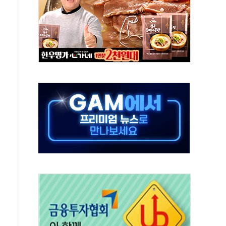
 임성근 전 사단장 항소심도 징역 3년 선고
위원회 전체회의서 발언하는 장동혁 대표
인' 50대 남성 구속 송치
년 새 7배 늘었다...폭염 대책비는 8.6배 증가
여름"…구윤철, 쪽방촌 폭염 대응상황 점검
싱… '유로화 팔아 엔화 부양' 사후 통보만
터 코퍼'가 말하는 경기 신호가 달라졌다