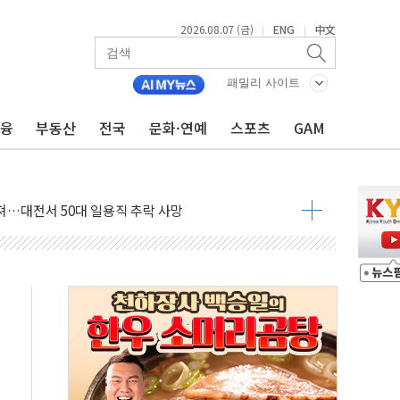
2026.08.07 (금)
ENG
中文
|
|
감사 무마' 유병호 구속 기소
패밀리 사이트
 하락…내린 종목이 두 배 넘어
위…김성환 기후부 장관 "예측범위 벗어나도 즉시대응"
금융
부동산
전국
문화·연예
스포츠
GAM
예측"…건설연, AI 위험기상 기술 개발
·인증제도 개선 수혜 기대"
져…대전서 50대 일용직 추락 사망
고 재개발·재건축 촉진하는 것이 부동산 정상화"
저 이전 감사 무마' 유병호 감사위원 구속 기소
년 AI 팩토리 매출 본격화
개입...4월 말 '56조원' 사상 최대
스타트업 지원 프로그램 성료
의' 차가원 대표 구속 송치
국민만 잡아"