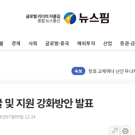
종합특검, '尹 관저 이전 
코스피·코스닥 오전 동반
'입추'인데 연일 찜통더
울
경제
사회
글로벌·중국
해외투자
산업
증권·
"최대 2시간 앞서 침수 
유니슨 "국내생산세액공제
창호 교체하다 난간 무너
속보
장동혁 "규제와 대출 풀
[속보] 종합특검, '尹 관
AI에 승부 건 네이버…내
굴 및 지원 강화방안 발표
日, 4~6월 105조원 환시 
오렌지플래닛 창업재단, 
26년07월09일 11:24
경찰, '300억대 사기 혐
가
장동혁 "집값 올려놓고 
가