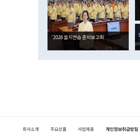
인의 해외투자
은 "그것은 
각각 증가했다
잘랐다. 정 
국인의 국내 
않았다는 점에
감소하며 전월
사합의 복원,
경신했다. 외
권이라는 지적
분기 말 만기
뒤 "여기 업
다. 내국인의
'2026 을지연습 준비보고회
부의 한 소식
다. eoyn2@
를 거쳐 결정
련 부처 장관
하고 대통령의
한 문제"라고 지적했다. 이재명 대통령이
외교 국방 등
2026.08.05 ◆시대착오적 접근, 대북 인식 오류 더욱 문제인 것은 정 장관
의 이같은 주
실과 다른 인
격히 변화하고
못하고 있다는
되뇌는 것은 
법을 호도하고
이나 미국은 
금까지의 북핵
회사소개
주요상품
사업제휴
개인정보취급방침
공하는 방식으
과 중유 제공