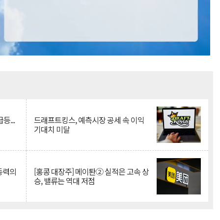
Mute
등...
드래프트킹스, 예측시장 공세 속 이익
기대치 미달
 동력의
[홍콩 대장주] 메이퇀② 실적은 고속 상
승, 밸류는 역대 저점