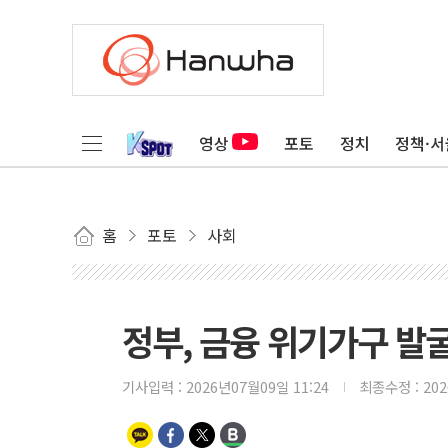
영상
포토
정치
정책·서
홈
포토
사회
정부, 금융 위기가구 발
기사입력 :
2026년07월09일 11:24
최종수정 :
20