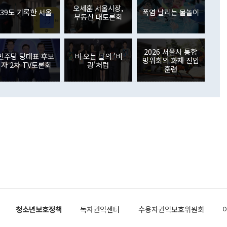
가 80억1000만달러, 외국인의 국내투자가 46억3000만달러
외교부의 몫"이라며 "아직 거기까지 진도가 나가지 않았다"고
오세훈 서울시장,
. 증권투자에서는 외국인의 국내 주식 매도세가 이어졌다. 외
39도 기록한 서울
폭염 날리는 물놀이
부동산 대토론회
장관이 이날 소개한 대북 구상과 설명은 정부 내 조율을 거치지
주식 투자는 차익실현 매도 등의 영향으로 316억1000만달러
서 문제가 있다. 특히 주적 표현 대체와 국호 사용, 9·19 군
(-310억5000만달러)에 이어 역대 최대 순매도 기록을 다시
 4자회담 추진 등은 통일부 장관이 결정할 사안이 아니어서 월
국인의 국내 채권투자는 세계국채지수(WGBI) 자금 유입에도
이 나오고 있다. 이 대통령은 정 장관의 업무보고를 듣고 난
도래 영향으로 증가 폭이 줄어든 52억9000만달러를 기록했
2026 서울시 통합
무보고에 발표했다고 승인난 건 아니다"라고 재차 확인했다. 정
민주당 당대표 후보
비 오는 날의 '비
 해외 증권투자는 주식을 중심으로 35억6000만달러 증가했
방위회의 화재 진압
자 2차 TV토론회
광'처럼
통은 "정 장관의 발언 내용은 대부분 국가안전보장회의(NSC)
newspim.com
훈련
된 사안이 아닌 정 장관의 개인적 생각에 가깝다"며 "안보 관
이 정부의 공식 정책이 아닌 사안을 추진하겠다고 업무보고를
 면전에서 '국군통수권자가 나서야 한다'고 주장한 것은 심각
 5일 청와대 영빈관에서 열린 통일
 외교 안보 부처 업무보고에서 발언하고 있다. [사진=청와대]
장이 현 시점에서 이미 참고가 될 수 없는 과거의 경험 또는 사
식에 기반하고 있다는 것이다. 정 장관이 주장하는 구상은 급
 있는 북한의 전략과 한반도 및 국제 정세를 전혀 반영하지
 비판이 제기되고 있다. 정 장관이 "흘러간 선(先)비핵화만
현실을 바꾸지 못한다"고 언급한 것은 지금까지의 대북 접근
 있다. 북핵 위기 발발 이후 지금까지 모든 핵 협상에서 한국
북한에 선비핵화를 공식적으로 요구한 적이 없기 때문이다. 지
 협상은 북한의 비핵화 조치에 한·미가 상응하는 대가를 제
로 이뤄졌다. 1994년 북·미 제네바 기본합의는 핵시설 동결
청소년보호정책
독자권익센터
수용자권익보호위원회
의 교환이었다. 2005년 9.19 공동성명도 북한의 비핵화 조치