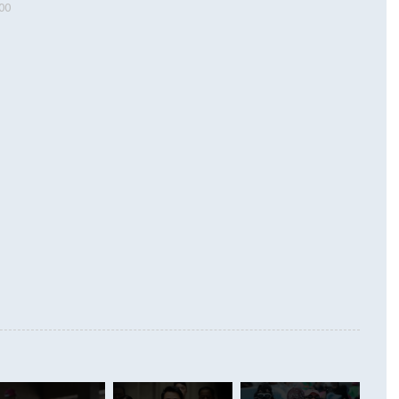
00
 따르
기자간담회를 하고 있다. [사진=통일부] 2026.07.23 ◆통일
 경상수지는 497억3000만달러 흑자로 집계됐다. 전월(386억
 넘어선 주장 정 장관은 이날 업무보고에서 '한반도 평화공존
)에 이어 두 달 연속 월간 기준 역대 최대 기록을 갈아치웠다.
 설명하면서 이재명 정부 2년차 핵심 과제로 상호 존중·평화
해 상반기 누적 경상수지 흑자는 1910억1000만달러를 기록
·핵 없는 한반도 등 3대 기본 방향을 제시했다. 정 장관은 "대
지 흑자를 견인한 것은 상품수지다. 6월 상품수지는 478억
언어는 멈춰야 한다"면서 주적 용어 대체를 주장했다. 지난 25
 흑자를 기록하며 전월에 이어 역대 최대를 다시 썼다. 국제수
D(완전하고 검증가능하며 되돌릴 수 없는 비핵화) 구도는 이미
수출은 1123억7000만달러로 전년 동월 대비 84.5% 증가하
했다. 또 "현 시점에서 흘러간 선(先)비핵화만 되뇌는 것은
 처음으로 1000억달러를 넘어섰다. 상품수입은 644억8000만
 데 힘이 되지 않는다"고 주장했다. 정 장관은 또 "정전 체제
6% 늘었다. 통관 기준으로는 반도체 수출이 전년 동월 대비
로 바꾸는 논의에 착수하겠다"면서 "북·미 정상회담 견인과
증했고 컴퓨터·주변기기(SSD)는 282.7% 증가했다. IT 품목
화의 동력을 확보하기 위해 최선을 다할 것"이라고 말했다. 하
.4% 늘었으며 비IT 품목도 ▲석유제품(47.5%) ▲화공품
령은 정 장관의 구상에 대부분 제동을 걸었다. 이 대통령은 "평
▲철강제품(17.9%) ▲승용차(6.1%) 등을 중심으로 18.6% 증가
 정치적으로 악용되는 측면이 있다"며 "많이 조심하셔야 한
준 수입은 ▲원자재(30.5%) ▲자본재(35.3%) ▲소비재
다. 북한을 다른 이름으로 불러야 한다는 주장에는 "표현에 꼬
가 모두 늘었다. 서비스수지는 12억9000만달러 적자를 기록해 전
정쟁으로 휘몰아 들어가면 원래 하고자 했던 데에서 오히려 나
000만달러)보다 적자 폭이 확대됐다. 여행수지는 외국인 입국자
래될 수 있다"고 경고했다. 이 대통령은 남북 신뢰 구축을 위해
증료 인상 등에 따른 출국자 감소로 4억4000만달러 흑자를
합의를 선제적으로 복원해야 한다는 정 장관의 주장에 대해서도
지식재산권사용료수지는 전월 흑자에서 4억4000만달러 적자
대로 하는 게 과연 한반도의 평화와 안정에 플러스냐, 결론적
 본원소득수지는 배당소득을 중심으로 32억7000만달러 흑자
이 들 때도 있다"며 부정적으로 반응했다. 조현 외교부 장
월(21억7000만달러)보다 흑자 폭이 확대됐다. 배당소득수지
 사후 브리핑에서 정 장관이 언급한 '4자 회담'에 대해 "이상
이 늘어난 데다 전월 분기배당에 따른 기저효과로 배당지급이
 어떤 희망이라 하더라도 그건 아직 조율되지 않은 방법"이
6000만달러 흑자를 나타냈다. 금융계정 순자산은 6월 중 467
들께서 디스카운트해 주시면 좋겠다"고 선을 그었다. 정 장관
러 증가해 월간 기준 역대 최대 증가 폭을 기록했다. 종전 최대
아 블라디보스토크에서 열리는 '동방경제포럼(EEF)'을 언급하
월(369억9000만달러)을 넘어선 것이다. 직접투자에서는 내국
원에서 (참석을) 검토하고 있다"고 발언한 데 대해서도 조 장관