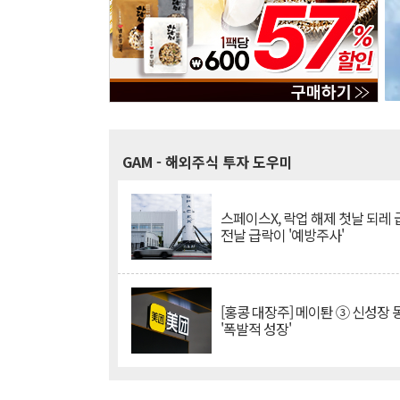
GAM
- 해외주식 투자 도우미
스페이스X, 락업 해제 첫날 되레 급
전날 급락이 '예방주사'
[홍콩 대장주] 메이퇀 ③ 신성장
'폭발적 성장'