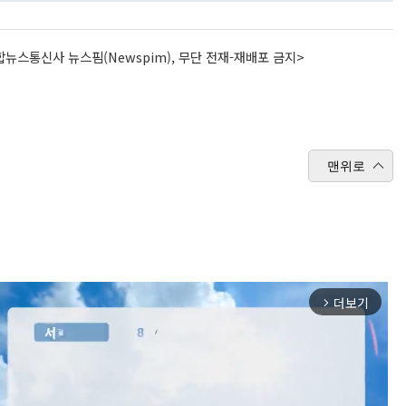
뉴스통신사 뉴스핌(Newspim), 무단 전재-재배포 금지>
맨위로
더보기
arrow_forward_ios