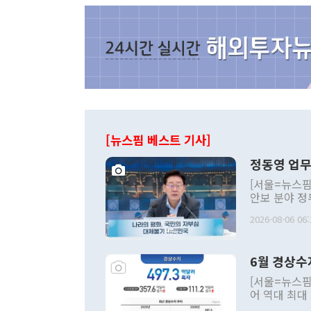
[뉴스핌 베스트 기사]
정동영 업무
[서울=뉴스핌
안보 분야 정
평화공존 발전
2026-08-06 06:
발언 중에는 
언한 것이 있
령은 공개적으
6월 경상수
주의적 희망에
관의 대북 정
[서울=뉴스핌
관 부처 장관
어 역대 최대
관의 무리한 
출 호조로 월