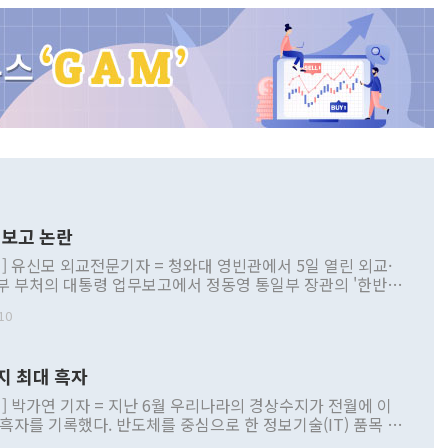
보고 논란
] 유신모 외교전문기자 = 청와대 영빈관에서 5일 열린 외교·
부 부처의 대통령 업무보고에서 정동영 통일부 장관의 '한반도
 구상'과 업무보고 발언이 논란을 빚고 있다. 이날 정 장관의
10
정부 내 조율을 거치지 않은 사안을 정책으로 추진하겠다고 공
는가 하면 사실 관계에 맞지 않은 설명도 있었다. 이재명 대통
로 신중을 기해 달라고 경고했고, 조현 외교부 장관은 '이상
지 최대 흑자
 근거한 비현실적 구상'이라는 비판을 내놨다. 그동안 정 장
책 관련 발언이 물의를 빚은 적은 여러 번 있지만 대통령과 유
] 박가연 기자 = 지난 6월 우리나라의 경상수지가 전월에 이
이 공개적으로 부정적 입장을 표명한 것은 이례적이다. 정 장
 흑자를 기록했다. 반도체를 중심으로 한 정보기술(IT) 품목 수
대북 접근법과 월권을 제어해야 한다는 목소리도 높아지고 있
간 상품수출이 처음으로 1000억달러를 넘어선 영향이다. [자